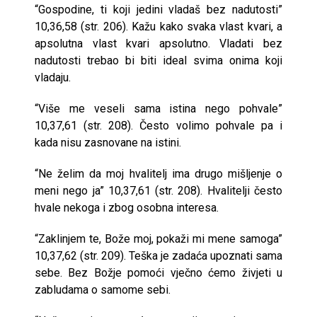
“Gospodine, ti koji jedini vladaš bez nadutosti”
10,36,58 (str. 206). Kažu kako svaka vlast kvari, a
apsolutna vlast kvari apsolutno. Vladati bez
nadutosti trebao bi biti ideal svima onima koji
vladaju.
“Više me veseli sama istina nego pohvale”
10,37,61 (str. 208). Često volimo pohvale pa i
kada nisu zasnovane na istini.
“Ne želim da moj hvalitelj ima drugo mišljenje o
meni nego ja” 10,37,61 (str. 208). Hvalitelji često
hvale nekoga i zbog osobna interesa.
“Zaklinjem te, Bože moj, pokaži mi mene samoga”
10,37,62 (str. 209). Teška je zadaća upoznati sama
sebe. Bez Božje pomoći vječno ćemo živjeti u
zabludama o samome sebi.