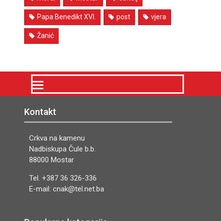
Papa Benedikt XVI.
post
vjera
Žanić
Kontakt
Crkva na kamenu
Nadbiskupa Čule b.b.
88000 Mostar
Tel. +387 36 326-336
E-mail: cnak@tel.net.ba