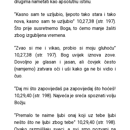
drugima nametati kao apsolutnu istinu.
“Kasno sam te uzljubio, ljepoto tako stara i tako
nova, kasno sam te uzljubio” 10,27,38 (str. 197).
Što prije susretnemo Boga, to ćemo manje žaliti
zbog izgubljena vremena.
“Zvao si me i vikao, probio si moju gluhoću”
10,27,38 (str. 197). Bog uvijek iznova zove.
Dovoljno je glasan i jasan, ali čovjek često
(namjerno) zatvara oči i uši kako ga ne bi vidio i
čuo.
“Daj mi što zapovijedaš pa zapovijedaj što hoćeš!
10,29,40 (str. 198). Najveća je sreća spoznati volju
Božju.
“Premalo te naime ljubi onaj koji uz tebe ljubi
nešto što ne ljubi zbog tebe” 10,29,40 (str. 198).
Ovako razmišljaju sveci, a svi smo pozvani na