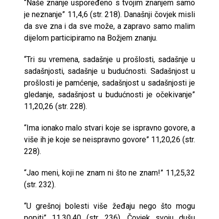
“Naše znanje uspoređeno s tvojim znanjem samo
je neznanje” 11,4,6 (str. 218). Današnji čovjek misli
da sve zna i da sve može, a zapravo samo malim
dijelom participiramo na Božjem znanju.
“Tri su vremena, sadašnje u prošlosti, sadašnje u
sadašnjosti, sadašnje u budućnosti. Sadašnjost u
prošlosti je pamćenje, sadašnjost u sadašnjosti je
gledanje, sadašnjost u budućnosti je očekivanje”
11,20,26 (str. 228).
“Ima ionako malo stvari koje se ispravno govore, a
više ih je koje se neispravno govore” 11,20,26 (str.
228).
“Jao meni, koji ne znam ni što ne znam!” 11,25,32
(str. 232).
“U grešnoj bolesti više žeđaju nego što mogu
popiti” 11,30,40 (str. 236). Čovjek svoju dušu