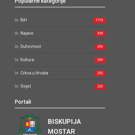
Popularne kategorije
BiH
1710
Najave
539
Duhovnost
295
Kultura
259
Crkva u Hrvata
252
Svijet
225
Portali
BISKUPIJA
MOSTAR