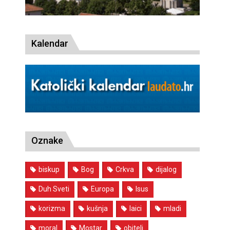
Kalendar
Oznake
biskup
Bog
Crkva
dijalog
Duh Sveti
Europa
Isus
korizma
kušnja
laici
mladi
moral
Mostar
obitelj