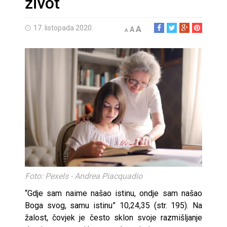
život
17. listopada 2020.
A
A
A
Foto: Pexels - Andrea Piacquadio
“Gdje sam naime našao istinu, ondje sam našao
Boga svog, samu istinu” 10,24,35 (str. 195). Na
žalost, čovjek je često sklon svoje razmišljanje