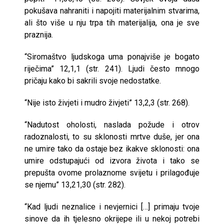
pokušava nahraniti i napojiti materijalnim stvarima,
ali što više u nju trpa tih materijalija, ona je sve
praznija.
“Siromaštvo ljudskoga uma ponajviše je bogato
riječima” 12,1,1 (str. 241). Ljudi često mnogo
pričaju kako bi sakrili svoje nedostatke.
“Nije isto živjeti i mudro živjeti” 13,2,3 (str. 268).
“Nadutost oholosti, naslada požude i otrov
radoznalosti, to su sklonosti mrtve duše, jer ona
ne umire tako da ostaje bez ikakve sklonosti: ona
umire odstupajući od izvora života i tako se
prepušta ovome prolaznome svijetu i prilagođuje
se njemu” 13,21,30 (str. 282).
“Kad ljudi neznalice i nevjernici […] primaju tvoje
sinove da ih tjelesno okrijepe ili u nekoj potrebi