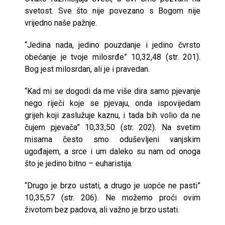
svetost. Sve što nije povezano s Bogom nije
vrijedno naše pažnje.
“Jedina nada, jedino pouzdanje i jedino čvrsto
obećanje je tvoje milosrđe” 10,32,48 (str. 201).
Bog jest milosrdan, ali je i pravedan.
“Kad mi se dogodi da me više dira samo pjevanje
nego riječi koje se pjevaju, onda ispovijedam
grijeh koji zaslužuje kaznu, i tada bih volio da ne
čujem pjevača” 10,33,50 (str. 202). Na svetim
misama često smo oduševljeni vanjskim
ugođajem, a srce i um daleko su nam od onoga
što je jedino bitno – euharistija.
“Drugo je brzo ustati, a drugo je uopće ne pasti”
10,35,57 (str. 206). Ne možemo proći ovim
životom bez padova, ali važno je brzo ustati.