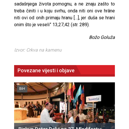
sadašnjega života pomognu, a ne znaju zašto to
treba činiti i u koju svrhu, onda niti oni ove hrâne
niti ovi od onih primaju hranu […], jer duša se hrani
onim što je veseli” 13,27,42 (str. 289).
Božo Goluža
Izvor: Crkva na kamenu
Povezane vijesti i objave
BiH