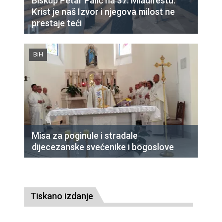
Biskup Petar Palić na 37. Mladifestu:
Krist je naš Izvor i njegova milost ne
prestaje teći
BiH
Misa za poginule i stradale
dijecezanske svećenike i bogoslove
Tiskano izdanje