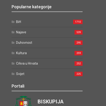
Popularne kategorije
BiH
1710
Najave
539
Duhovnost
295
Kultura
259
Crkva u Hrvata
252
Svijet
225
Portali
BISKUPIJA