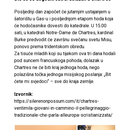
Posljednji dan započet će jutarnjim ustajanjem u
šatorištu u Gas-u i posljednjom etapom hoda koja
će hodočasnike dovesti do katedrale. U 15.00
sati, u katedrali Notre-Dame de Chartres, kardinal
Burke predvodit će završnu svečanu svetu Misu,
ponovo prema tridentskom obredu.
Za tisuće mladih koji su tijekom ova tri dana hodali
pod suncem francuskoga pohoda, dolazak u
Chartres ne će biti kraj jednoga hoda, nego
polazišna točka jednoga misijskog poslanja: „Bit
ćete mi svjedoci“ – sve do kraja zemlje.
Izvornik:
https://silerenonpossum.com/it/chartres-
ventimila-giovani-in-cammino-il-pellegrinaggio-
tradizionale-che-parla-alleuropa-scristianizzata/