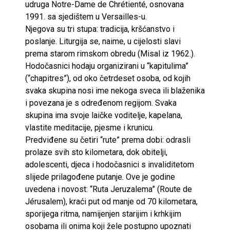
udruga Notre-Dame de Chrétienté, osnovana
1991. sa sjedištem u Versailles-u.
Njegova su tri stupa: tradicija, kršćanstvo i
poslanje. Liturgija se, naime, u cijelosti slavi
prema starom rimskom obredu (Misal iz 1962.).
Hodočasnici hodaju organizirani u “kapitulima”
(“chapitres”), od oko četrdeset osoba, od kojih
svaka skupina nosi ime nekoga sveca ili blaženika
i povezana je s određenom regijom. Svaka
skupina ima svoje laičke voditelje, kapelana,
vlastite meditacije, pjesme i krunicu.
Predviđene su četiri “rute” prema dobi: odrasli
prolaze svih sto kilometara, dok obitelji,
adolescenti, djeca i hodočasnici s invaliditetom
slijede prilagođene putanje. Ove je godine
uvedena i novost: “Ruta Jeruzalema” (Route de
Jérusalem), kraći put od manje od 70 kilometara,
sporijega ritma, namijenjen starijim i krhkijim
osobama ili onima koji žele postupno upoznati