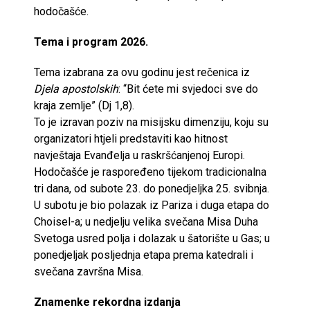
hodočašće.
Tema i program 2026.
Tema izabrana za ovu godinu jest rečenica iz
Djela apostolskih
: “Bit ćete mi svjedoci sve do
kraja zemlje” (Dj 1,8).
To je izravan poziv na misijsku dimenziju, koju su
organizatori htjeli predstaviti kao hitnost
navještaja Evanđelja u raskršćanjenoj Europi.
Hodočašće je raspoređeno tijekom tradicionalna
tri dana, od subote 23. do ponedjeljka 25. svibnja.
U subotu je bio polazak iz Pariza i duga etapa do
Choisel-a; u nedjelju velika svečana Misa Duha
Svetoga usred polja i dolazak u šatorište u Gas; u
ponedjeljak posljednja etapa prema katedrali i
svečana završna Misa.
Znamenke rekordna izdanja