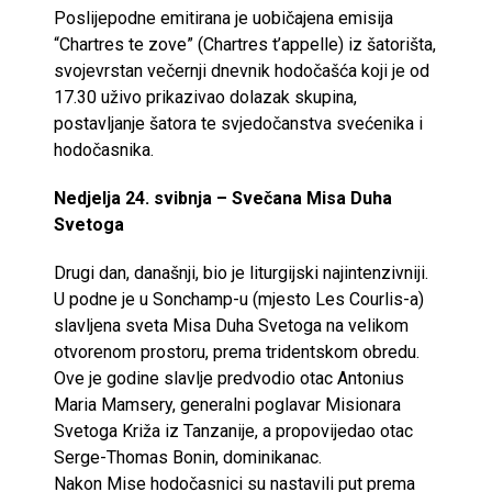
Poslijepodne emitirana je uobičajena emisija
“Chartres te zove” (Chartres t’appelle) iz šatorišta,
svojevrstan večernji dnevnik hodočašća koji je od
17.30 uživo prikazivao dolazak skupina,
postavljanje šatora te svjedočanstva svećenika i
hodočasnika.
Nedjelja 24. svibnja – Svečana Misa Duha
Svetoga
Drugi dan, današnji, bio je liturgijski najintenzivniji.
U podne je u Sonchamp-u (mjesto Les Courlis-a)
slavljena sveta Misa Duha Svetoga na velikom
otvorenom prostoru, prema tridentskom obredu.
Ove je godine slavlje predvodio otac Antonius
Maria Mamsery, generalni poglavar Misionara
Svetoga Križa iz Tanzanije, a propovijedao otac
Serge-Thomas Bonin, dominikanac.
Nakon Mise hodočasnici su nastavili put prema