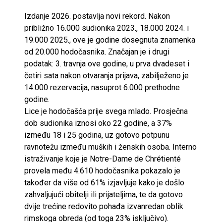
Izdanje 2026. postavlja novi rekord. Nakon
približno 16.000 sudionika 2023., 18.000 2024. i
19.000 2025., ove je godine dosegnuta znamenka
od 20.000 hodočasnika. Značajan je i drugi
podatak: 3. travnja ove godine, u prva dvadeset i
četiri sata nakon otvaranja prijava, zabilježeno je
14.000 rezervacija, nasuprot 6.000 prethodne
godine.
Lice je hodočašća prije svega mlado. Prosječna
dob sudionika iznosi oko 22 godine, a 37%
između 18 i 25 godina, uz gotovo potpunu
ravnotežu između muških i ženskih osoba. Interno
istraživanje koje je Notre-Dame de Chrétienté
provela među 4.610 hodočasnika pokazalo je
također da više od 61% izjavljuje kako je došlo
zahvaljujući obitelji ili prijateljima, te da gotovo
dvije trećine redovito pohađa izvanredan oblik
rimskoga obreda (od toga 23% isključivo).