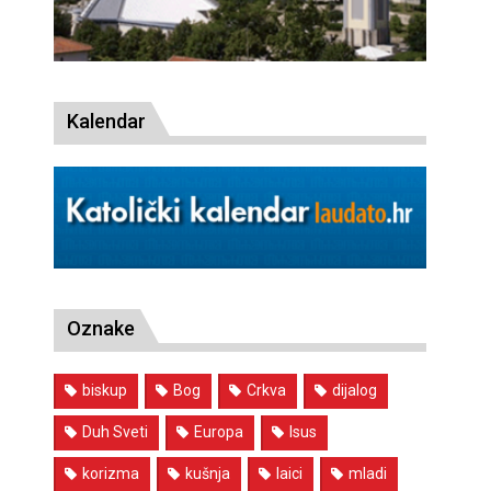
Kalendar
Oznake
biskup
Bog
Crkva
dijalog
Duh Sveti
Europa
Isus
korizma
kušnja
laici
mladi