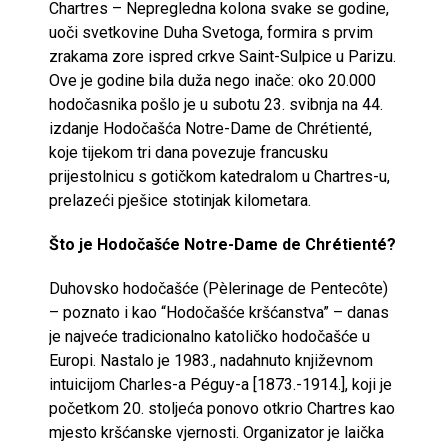
Chartres – Nepregledna kolona svake se godine,
uoči svetkovine Duha Svetoga, formira s prvim
zrakama zore ispred crkve Saint-Sulpice u Parizu.
Ove je godine bila duža nego inače: oko 20.000
hodočasnika pošlo je u subotu 23. svibnja na 44.
izdanje Hodočašća Notre-Dame de Chrétienté,
koje tijekom tri dana povezuje francusku
prijestolnicu s gotičkom katedralom u Chartres-u,
prelazeći pješice stotinjak kilometara.
Što je Hodočašće Notre-Dame de Chrétienté?
Duhovsko hodočašće (Pèlerinage de Pentecôte)
– poznato i kao “Hodočašće kršćanstva” – danas
je najveće tradicionalno katoličko hodočašće u
Europi. Nastalo je 1983., nadahnuto književnom
intuicijom Charles-a Péguy-a [1873.-1914.], koji je
početkom 20. stoljeća ponovo otkrio Chartres kao
mjesto kršćanske vjernosti. Organizator je laička