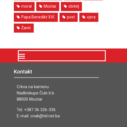
moral
Mostar
obitelj
Papa Benedikt XVI.
post
vjera
Žanić
Kontakt
Crkva na kamenu
Nadbiskupa Čule b.b.
88000 Mostar
Tel. +387 36 326-336
E-mail: cnak@tel.net.ba