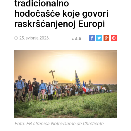
tradicionalno
hodočašće koje govori
raskršćanjenoj Europi
25. svibnja 2026.
A
A
A
Foto: FB stranica Notre-Dame de Chrétienté