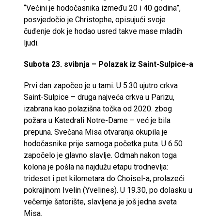
“Većini je hodočasnika između 20 i 40 godina”,
posvjedočio je Christophe, opisujući svoje
čuđenje dok je hodao usred takve mase mladih
ljudi.
Subota 23. svibnja – Polazak iz Saint-Sulpice-a
Prvi dan započeo je u tami. U 5.30 ujutro crkva
Saint-Sulpice – druga najveća crkva u Parizu,
izabrana kao polazišna točka od 2020. zbog
požara u Katedrali Notre-Dame – već je bila
prepuna. Svečana Misa otvaranja okupila je
hodočasnike prije samoga početka puta. U 6.50
započelo je glavno slavlje. Odmah nakon toga
kolona je pošla na najdužu etapu trodnevlja:
trideset i pet kilometara do Choisel-a, prolazeći
pokrajinom Ivelin (Yvelines). U 19.30, po dolasku u
večernje šatorište, slavljena je još jedna sveta
Misa.