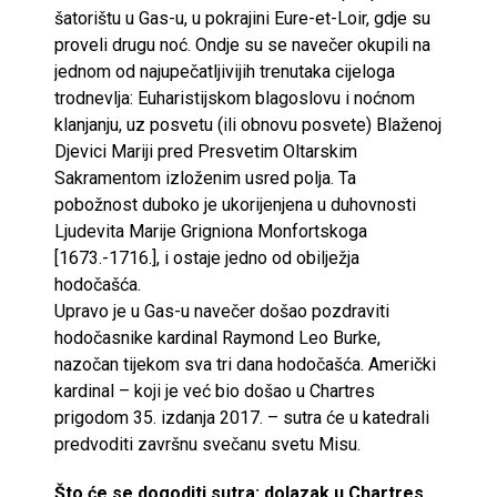
šatorištu u Gas-u, u pokrajini Eure-et-Loir, gdje su
proveli drugu noć. Ondje su se navečer okupili na
jednom od najupečatljivijih trenutaka cijeloga
trodnevlja: Euharistijskom blagoslovu i noćnom
klanjanju, uz posvetu (ili obnovu posvete) Blaženoj
Djevici Mariji pred Presvetim Oltarskim
Sakramentom izloženim usred polja. Ta
pobožnost duboko je ukorijenjena u duhovnosti
Ljudevita Marije Grigniona Monfortskoga
[1673.-1716.], i ostaje jedno od obilježja
hodočašća.
Upravo je u Gas-u navečer došao pozdraviti
hodočasnike kardinal Raymond Leo Burke,
nazočan tijekom sva tri dana hodočašća. Američki
kardinal – koji je već bio došao u Chartres
prigodom 35. izdanja 2017. – sutra će u katedrali
predvoditi završnu svečanu svetu Misu.
Što će se dogoditi sutra: dolazak u Chartres