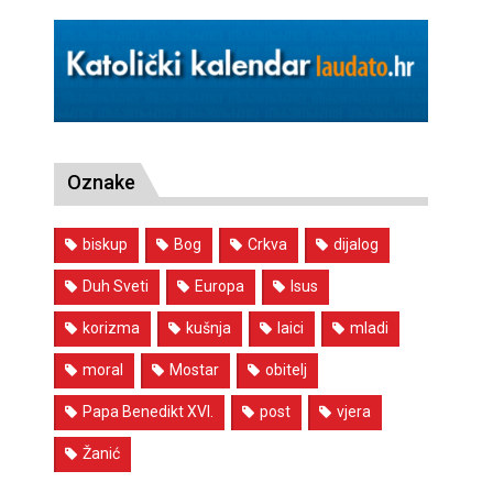
Oznake
biskup
Bog
Crkva
dijalog
Duh Sveti
Europa
Isus
korizma
kušnja
laici
mladi
moral
Mostar
obitelj
Papa Benedikt XVI.
post
vjera
Žanić