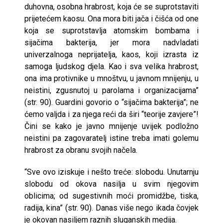
duhovna, osobna hrabrost, koja će se suprotstaviti
prijetećem kaosu. Ona mora biti jača i čišća od one
koja se suprotstavlja atomskim bombama i
sijačima bakterija, jer mora nadvladati
univerzalnoga neprijatelja, kaos, koji izrasta iz
samoga ljudskog djela. Kao i sva velika hrabrost,
ona ima protivnike u mnoštvu, u javnom mnijenju, u
neistini, zgusnutoj u parolama i organizacijama”
(str. 90). Guardini govorio o “sijačima bakterija”; ne
ćemo valjda i za njega reći da širi “teorije zavjere”!
Čini se kako je javno mnijenje uvijek podložno
neistini pa zagovaratelj istine treba imati golemu
hrabrost za obranu svojih načela.
“Sve ovo iziskuje i nešto treće: slobodu. Unutarnju
slobodu od okova nasilja u svim njegovim
oblicima; od sugestivnih moći promidžbe, tiska,
radija, kina” (str. 90). Danas više nego ikada čovjek
je okovan nasiljem raznih sluganskih medija.