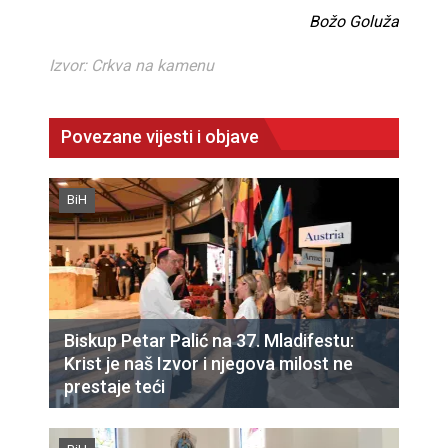
Božo Goluža
Izvor: Crkva na kamenu
Povezane vijesti i objave
BiH
Biskup Petar Palić na 37. Mladifestu:
Krist je naš Izvor i njegova milost ne
prestaje teći