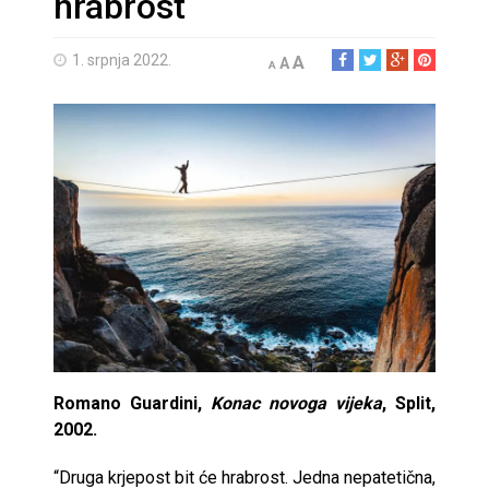
hrabrost
1. srpnja 2022.
A
A
A
Romano Guardini,
Konac novoga vijeka
, Split,
2002.
“Druga krjepost bit će hrabrost. Jedna nepatetična,