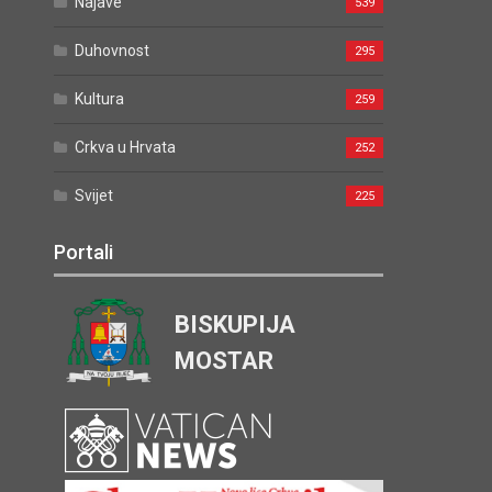
Najave
539
Duhovnost
295
Kultura
259
Crkva u Hrvata
252
Svijet
225
Portali
BISKUPIJA
MOSTAR