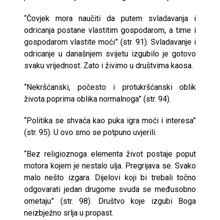
“Čovjek mora naučiti da putem svladavanja i
odricanja postane vlastitim gospodarom, a time i
gospodarom vlastite moći” (str. 91). Svladavanje i
odricanje u današnjem svijetu izgubilo je gotovo
svaku vrijednost. Zato i živimo u društvima kaosa.
“Nekršćanski, počesto i protukršćanski oblik
života poprima oblika normalnoga” (str. 94).
“Politika se shvaća kao puka igra moći i interesa”
(str. 95). U ovo smo se potpuno uvjerili.
“Bez religioznoga elementa život postaje poput
motora kojem je nestalo ulja. Pregrijava se. Svako
malo nešto izgara. Dijelovi koji bi trebali točno
odgovarati jedan drugome svuda se međusobno
ometaju” (str. 98). Društvo koje izgubi Boga
neizbježno srlja u propast.