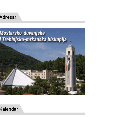
presude bl. Alojziju Stepincu
Adresar
Kalendar