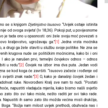
emo se s knjigom
Djetinjstvo Isusovo
. “Uvijek ostaje istinita
o nije od ovoga svijeta’ (Iv 18,36). Pokoji put, u povijesnome
ravo je tada ono u opasnosti: oni žele svoju moć povezati s
vo kraljevstvo, ugrožavaju ga.”
[1]
Jedna vrsta moćnika
o, a drugi ga žele staviti u službu svoje politike. Ne zna se
kvenih krugova nude se političkim moćnicima, kako bi i oni
. I ako je narušen prvi, temeljni čovjekov odnos – odnos
ti u redu.”
[2]
Čovjek na izbor ima dva puta. Jedan vodi
 zna se kod koga će završiti. “Isusovo začeće i rođenje od
 svijetli znak nade.”
[3]
O, kako je današnji čovjek žedan i
nadohvat ruke. Novorođeni Kralj sve nam to nudi. “Postati
hoće, napustiti vladajuća mjerila, kako bismo našli svjetlo
zato što svi tako misle, nešto raditi jer svi tako rade.
a. Napustiti ih samo zato što možda većina misli drukčije,
 – Boga. “Božja nam milost uvijek prethodi, obuhvaća nas i