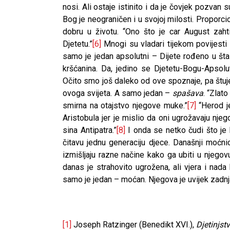
nosi. Ali ostaje istinito i da je čovjek pozvan su
Bog je neograničen i u svojoj milosti. Propor
dobru u životu. “Ono što je car August zaht
Djetetu.”
[6]
Mnogi su vladari tijekom povijesti h
samo je jedan apsolutni – Dijete rođeno u štali
kršćanina. Da, jedino se Djetetu-Bogu-Apsol
Očito smo još daleko od ove spoznaje, pa štu
ovoga svijeta. A samo jedan –
spašava
. “Zlat
smirna na otajstvo njegove muke.”
[7]
“Herod je
Aristobula jer je mislio da oni ugrožavaju njeg
sina Antipatra.”
[8]
I onda se netko čudi što je h
čitavu jednu generaciju djece. Današnji moćnic
izmišljaju razne načine kako ga ubiti u njegovu
danas je strahovito ugrožena, ali vjera i nada
samo je jedan – moćan. Njegova je uvijek zadnj
CNAK
Kad se nasilje pretvara 
[1]
Joseph Ratzinger (Benedikt XVI.),
Djetinjst