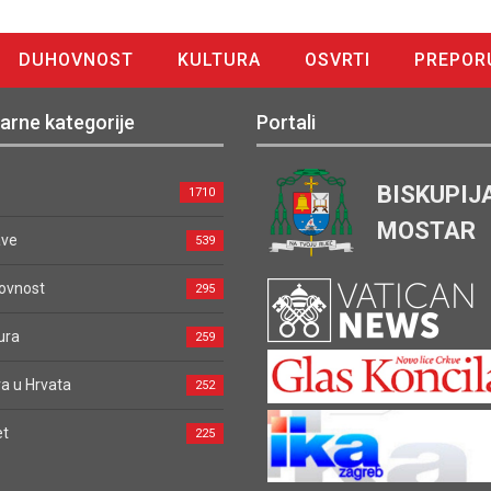
DUHOVNOST
KULTURA
OSVRTI
PREPOR
arne kategorije
Portali
BISKUPIJ
1710
MOSTAR
ave
539
ovnost
295
ura
259
a u Hrvata
252
et
225