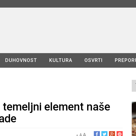
DUHOVNOST
KULTURA
OSVRTI
PREPOR
t temeljni element naše
nade
A
A
A