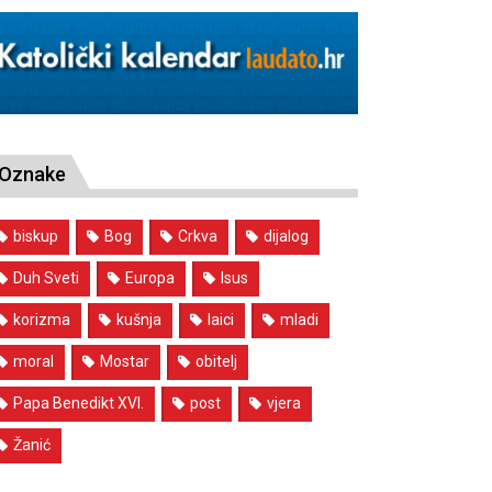
Oznake
biskup
Bog
Crkva
dijalog
Duh Sveti
Europa
Isus
korizma
kušnja
laici
mladi
moral
Mostar
obitelj
Papa Benedikt XVI.
post
vjera
Žanić