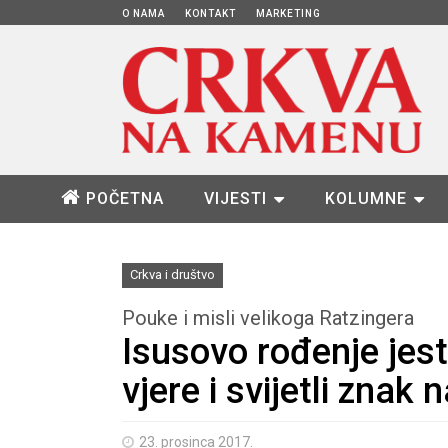
O NAMA
KONTAKT
MARKETING
POČETNA
VIJESTI
KOLUMNE
Crkva i društvo
Pouke i misli velikoga Ratzingera
Isusovo rođenje jes
vjere i svijetli znak 
23. prosinca 2017.