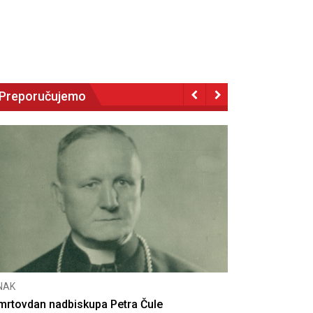
Preporučujemo
CNAK
Deseta obljetnica poništenja komunističke