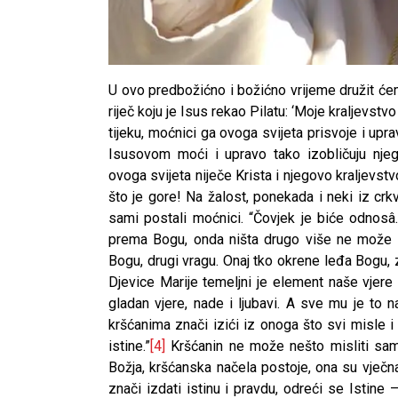
U ovo predbožićno i božićno vrijeme družit ć
riječ koju je Isus rekao Pilatu: ‘Moje kraljevstv
tijeku, moćnici ga ovoga svijeta prisvoje i up
Isusovom moći i upravo tako izobličuju njego
ovoga svijeta niječe Krista i njegovo kraljevstv
što je gore! Na žalost, ponekada i neki iz cr
sami postali moćnici. “Čovjek je biće odnosâ
prema Bogu, onda ništa drugo više ne može bi
Bogu, drugi vragu. Onaj tko okrene leđa Bogu,
Djevice Marije temeljni je element naše vjere i
gladan vjere, nade i ljubavi. A sve mu je to 
kršćanima znači izići iz onoga što svi misle i 
istine.”
[4]
Kršćanin ne može nešto misliti samo 
Božja, kršćanska načela postoje, ona su vječn
znači izdati istinu i pravdu, odreći se Istine