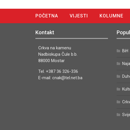
POČETNA
VIJESTI
KOLUMNE
DIGITALNO IZDANJE
Kontakt
Popul
Crkva na kamenu
BiH
Nadbiskupa Čule b.b.
88000 Mostar
Naj
Tel. +387 36 326-336
Duh
E-mail: cnak@tel.net.ba
Kult
Crkv
Svij