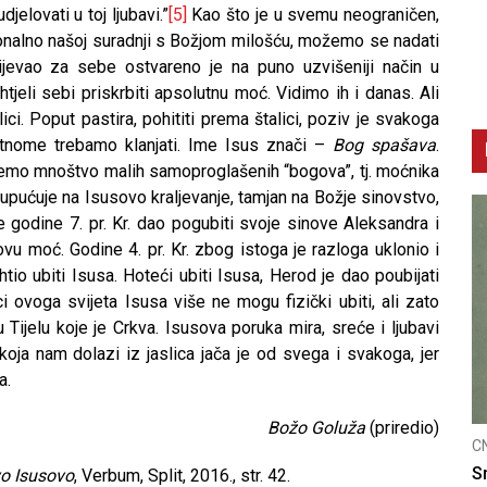
djelovati u toj ljubavi.”
[5]
Kao što je u svemu neograničen,
cionalno našoj suradnji s Božjom milošću, možemo se nadati
ijevao za sebe ostvareno je na puno uzvišeniji način u
tjeli sebi priskrbiti apsolutnu moć. Vidimo ih i danas. Ali
ci. Poput pastira, pohititi prema štalici, poziv je svakoga
utnome trebamo klanjati. Ime Isus znači –
Bog spašava
.
jemo mnoštvo malih samoproglašenih “bogova”, tj. moćnika
o upućuje na Isusovo kraljevanje, tamjan na Božje sinovstvo,
 godine 7. pr. Kr. dao pogubiti svoje sinove Aleksandra i
ovu moć. Godine 4. pr. Kr. zbog istoga je razloga uklonio i
tio ubiti Isusa. Hoteći ubiti Isusa, Herod je dao poubijati
i ovoga svijeta Isusa više ne mogu fizički ubiti, ali zato
 Tijelu koje je Crkva. Isusova poruka mira, sreće i ljubavi
 koja nam dolazi iz jaslica jača je od svega i svakoga, jer
a.
Božo Goluža
(priredio)
CNAK
u optužnicu
Smrtovdan nadbiskupa Petra Čule
vo Isusovo
, Verbum, Split, 2016., str. 42.