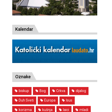
Kalendar
Oznake
biskup
Bog
Crkva
dijalog
Duh Sveti
Europa
Isus
korizma
kušnja
laici
mladi