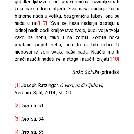
gubitka ljubavi i od posvemašnje osamljenosti
koja nakon toga slijedi. Sva naša nadanja su u
bitnome nada u veliku, bezgraničnu ljubav: ona su
nada u raj.”
[17]
“Sva se naša nadanja sastaju u
jednoj nadi: dođi kraljevstvo tvoje, budi volja tvoja
kako na nebu, tako i na zemlji. Zemlja neka
postane poput neba, ona treba biti nebo. U
njegovoj je volji svaka naša nada. Naučiti moliti
znači naučiti nadati se, a stoga i naučiti živjeti.”
[18]
Božo Goluža
(priredio)
[1]
Joseph Ratzinger,
O vjeri, nadi i ljubavi
,
Verbum, Split, 2014., str. 50.
[2]
Isto
, str. 51.
[3]
Isto
, str. 54.
[4]
Isto
, str. 55.