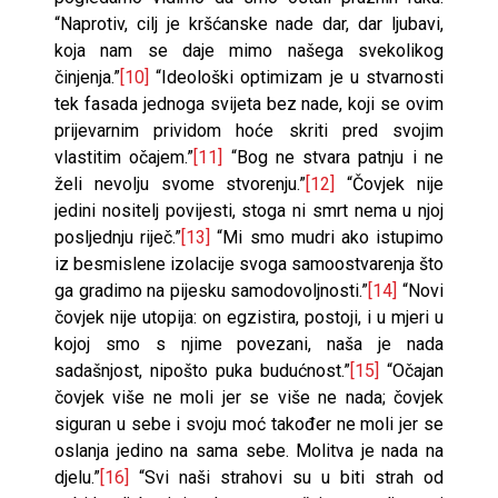
“Naprotiv, cilj je kršćanske nade dar, dar ljubavi,
koja nam se daje mimo našega svekolikog
činjenja.”
[10]
“Ideološki optimizam je u stvarnosti
tek fasada jednoga svijeta bez nade, koji se ovim
prijevarnim prividom hoće skriti pred svojim
vlastitim očajem.”
[11]
“Bog ne stvara patnju i ne
želi nevolju svome stvorenju.”
[12]
“Čovjek nije
jedini nositelj povijesti, stoga ni smrt nema u njoj
posljednju riječ.”
[13]
“Mi smo mudri ako istupimo
iz besmislene izolacije svoga samoostvarenja što
ga gradimo na pijesku samodovoljnosti.”
[14]
“Novi
čovjek nije utopija: on egzistira, postoji, i u mjeri u
kojoj smo s njime povezani, naša je nada
sadašnjost, nipošto puka budućnost.”
[15]
“Očajan
čovjek više ne moli jer se više ne nada; čovjek
siguran u sebe i svoju moć također ne moli jer se
oslanja jedino na sama sebe. Molitva je nada na
djelu.”
[16]
“Svi naši strahovi su u biti strah od