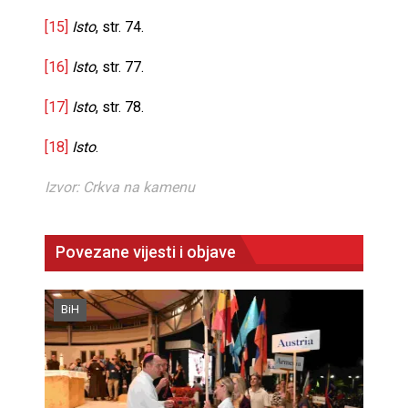
[15]
Isto
, str. 74.
[16]
Isto
, str. 77.
[17]
Isto
, str. 78.
[18]
Isto
.
Izvor: Crkva na kamenu
Povezane vijesti i objave
BiH