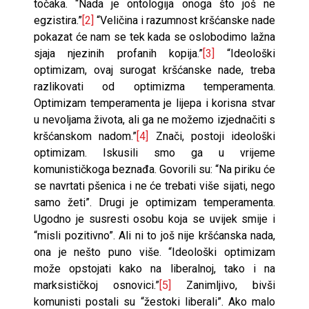
točaka. “Nada je ontologija onoga što još ne
egzistira.”
[2]
“Veličina i razumnost kršćanske nade
pokazat će nam se tek kada se oslobodimo lažna
sjaja njezinih profanih kopija.”
[3]
“Ideološki
optimizam, ovaj surogat kršćanske nade, treba
razlikovati od optimizma temperamenta.
Optimizam temperamenta je lijepa i korisna stvar
u nevoljama života, ali ga ne možemo izjednačiti s
kršćanskom nadom.”
[4]
Znači, postoji ideološki
optimizam. Iskusili smo ga u vrijeme
komunističkoga beznađa. Govorili su: “Na piriku će
se navrtati pšenica i ne će trebati više sijati, nego
samo žeti”. Drugi je optimizam temperamenta.
Ugodno je susresti osobu koja se uvijek smije i
“misli pozitivno”. Ali ni to još nije kršćanska nada,
ona je nešto puno više. “Ideološki optimizam
može opstojati kako na liberalnoj, tako i na
marksističkoj osnovici.”
[5]
Zanimljivo, bivši
komunisti postali su “žestoki liberali”. Ako malo