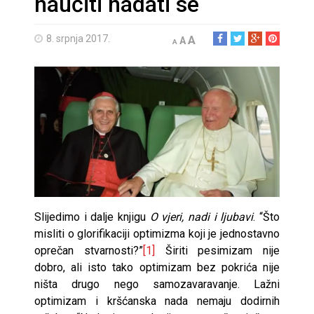
naučiti nadati se
8. srpnja 2017.
A
A
A
Slijedimo i dalje knjigu
O vjeri, nadi i ljubavi
. “Što
misliti o glorifikaciji optimizma koji je jednostavno
oprečan stvarnosti?”
[1]
Širiti pesimizam nije
dobro, ali isto tako optimizam bez pokrića nije
ništa drugo nego samozavaravanje. Lažni
optimizam i kršćanska nada nemaju dodirnih