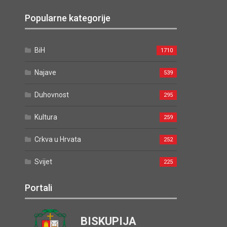
Popularne kategorije
BiH
1710
Najave
539
Duhovnost
295
Kultura
259
Crkva u Hrvata
252
Svijet
225
Portali
BISKUPIJA