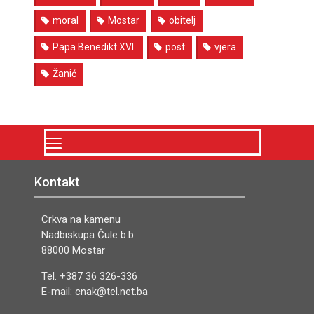
moral
Mostar
obitelj
Papa Benedikt XVI.
post
vjera
Žanić
Kontakt
Crkva na kamenu
Nadbiskupa Čule b.b.
88000 Mostar
Tel. +387 36 326-336
E-mail: cnak@tel.net.ba