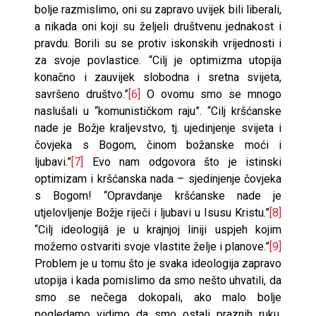
bolje razmislimo, oni su zapravo uvijek bili liberali,
a nikada oni koji su željeli društvenu jednakost i
pravdu. Borili su se protiv iskonskih vrijednosti i
za svoje povlastice. “Cilj je optimizma utopija
konačno i zauvijek slobodna i sretna svijeta,
savršeno društvo.”
[6]
O ovomu smo se mnogo
naslušali u “komunističkom raju”. “Cilj kršćanske
nade je Božje kraljevstvo, tj. ujedinjenje svijeta i
čovjeka s Bogom, činom božanske moći i
ljubavi.”
[7]
Evo nam odgovora što je istinski
optimizam i kršćanska nada – sjedinjenje čovjeka
s Bogom! “Opravdanje kršćanske nade je
utjelovljenje Božje riječi i ljubavi u Isusu Kristu.”
[8]
“Cilj ideologijâ je u krajnjoj liniji uspjeh kojim
možemo ostvariti svoje vlastite želje i planove.”
[9]
Problem je u tomu što je svaka ideologija zapravo
utopija i kada pomislimo da smo nešto uhvatili, da
smo se nečega dokopali, ako malo bolje
pogledamo vidimo da smo ostali praznih ruku.