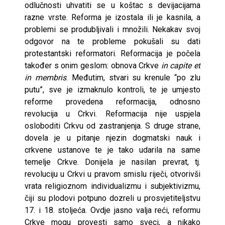
odlučnosti uhvatiti se u koštac s devijacijama
razne vrste. Reforma je izostala ili je kasnila, a
problemi se produbljivali i množili. Nekakav svoj
odgovor na te probleme pokušali su dati
protestantski reformatori. Reformacija je počela
također s onim geslom: obnova Crkve
in capite et
in membris
. Međutim, stvari su krenule “po zlu
putu”, sve je izmaknulo kontroli, te je umjesto
reforme provedena reformacija, odnosno
revolucija u Crkvi. Reformacija nije uspjela
osloboditi Crkvu od zastranjenja. S druge strane,
dovela je u pitanje njezin dogmatski nauk i
crkvene ustanove te je tako udarila na same
temelje Crkve. Donijela je nasilan prevrat, tj.
revoluciju u Crkvi u pravom smislu riječi, otvorivši
vrata religioznom individualizmu i subjektivizmu,
čiji su plodovi potpuno dozreli u prosvjetiteljstvu
17. i 18. stoljeća. Ovdje jasno valja reći, reformu
Crkve mogu provesti samo sveci, a nikako