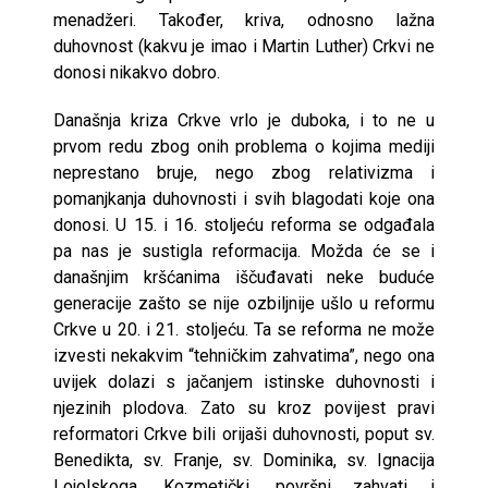
menadžeri. Također, kriva, odnosno lažna
duhovnost (kakvu je imao i Martin Luther) Crkvi ne
donosi nikakvo dobro.
Današnja kriza Crkve vrlo je duboka, i to ne u
prvom redu zbog onih problema o kojima mediji
neprestano bruje, nego zbog relativizma i
pomanjkanja duhovnosti i svih blagodati koje ona
donosi. U 15. i 16. stoljeću reforma se odgađala
pa nas je sustigla reformacija. Možda će se i
današnjim kršćanima iščuđavati neke buduće
generacije zašto se nije ozbiljnije ušlo u reformu
Crkve u 20. i 21. stoljeću. Ta se reforma ne može
izvesti nekakvim “tehničkim zahvatima”, nego ona
uvijek dolazi s jačanjem istinske duhovnosti i
njezinih plodova. Zato su kroz povijest pravi
reformatori Crkve bili orijaši duhovnosti, poput sv.
Benedikta, sv. Franje, sv. Dominika, sv. Ignacija
Lojolskoga. Kozmetički, površni zahvati i