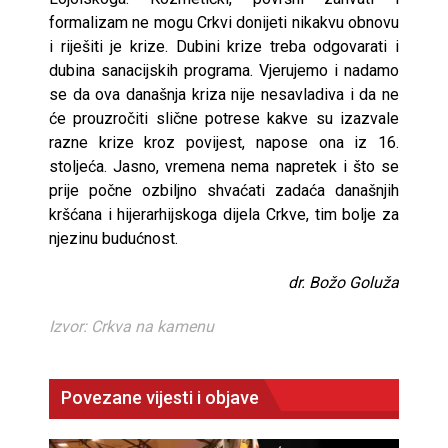
formalizam ne mogu Crkvi donijeti nikakvu obnovu
i riješiti je krize. Dubini krize treba odgovarati i
dubina sanacijskih programa. Vjerujemo i nadamo
se da ova današnja kriza nije nesavladiva i da ne
će prouzročiti slične potrese kakve su izazvale
razne krize kroz povijest, napose ona iz 16.
stoljeća. Jasno, vremena nema napretek i što se
prije počne ozbiljno shvaćati zadaća današnjih
kršćana i hijerarhijskoga dijela Crkve, tim bolje za
njezinu budućnost.
dr. Božo Goluža
Izvor: Crkva na kamenu
Povezane vijesti i objave