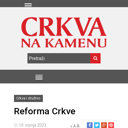
Crkva i društvo
Reforma Crkve
10. srpnja 2023.
A
A
A