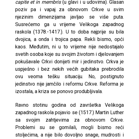
capite et in membris
(u glavi i u udovima). Glasan
poziv pa i vapaj za obnovom Crkve u svim
njezinim dimenzijama javljao se više puta.
Susrećemo ga u vrijeme Velikoga zapadnog
raskola (1378.-1417.). U to doba najprije su bila
dvojica, a onda i trojica papa. Rekli bismo, opći
kaos. Međutim, ni u to vrijeme nije nedostajalo
svetih osoba koje su svojim životom i djelovanjem
pokušavale Crkvi donijeti mir i jedinstvo. Crkva je
uspješno i bez nekih većih gubitaka prebrodila
ovu veoma tešku situaciju. No, postignuto
jedinstvo nije jamčilo i reformu Crkve. Reforma je
izostala, a kriza se ponovo produbljivala.
Ravno stotinu godina od završetka Velikoga
zapadnog raskola pojavio se (1517.) Martin Luther
sa svojim zahtjevima za obnovom Crkve.
Problemi su se gomilali, mogli bismo reći
stoljećima, a nije bilo dovoljno snage, mudrosti i