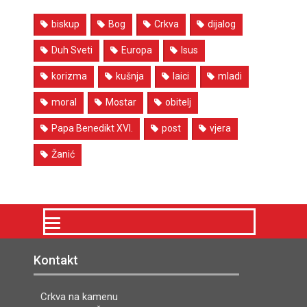
biskup
Bog
Crkva
dijalog
Duh Sveti
Europa
Isus
korizma
kušnja
laici
mladi
moral
Mostar
obitelj
Papa Benedikt XVI.
post
vjera
Žanić
Kontakt
Crkva na kamenu