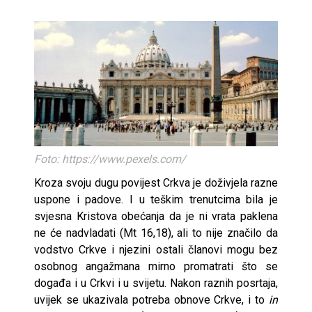
Foto: https://www.pexels.com/
Kroza svoju dugu povijest Crkva je doživjela razne
uspone i padove. I u teškim trenutcima bila je
svjesna Kristova obećanja da je ni vrata paklena
ne će nadvladati (Mt 16,18), ali to nije značilo da
vodstvo Crkve i njezini ostali članovi mogu bez
osobnog angažmana mirno promatrati što se
događa i u Crkvi i u svijetu. Nakon raznih posrtaja,
uvijek se ukazivala potreba obnove Crkve, i to
in