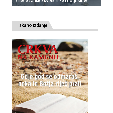
dijecezanske svećenike i bogoslove
Tiskano izdanje