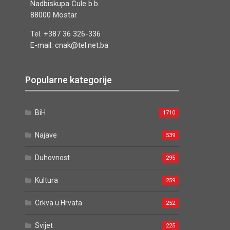
Nadbiskupa Čule b.b.
88000 Mostar
Tel. +387 36 326-336
E-mail: cnak@tel.net.ba
Popularne kategorije
BiH
1710
Najave
539
Duhovnost
295
Kultura
259
Crkva u Hrvata
252
Svijet
225