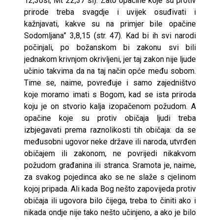
12,30sl; Mt 22,37 sl). Zato opačine koje su protiv
prirode treba svagdje i uvijek osuđivati i
kažnjavati, kakve su na primjer bile opačine
Sodomljana” 3,8,15 (str. 47). Kad bi ih svi narodi
počinjali, po božanskom bi zakonu svi bili
jednakom krivnjom okrivljeni, jer taj zakon nije ljude
učinio takvima da na taj način opće među sobom.
Time se, naime, povređuje i samo zajedništvo
koje moramo imati s Bogom, kad se ista priroda
koju je on stvorio kalja izopačenom požudom. A
opačine koje su protiv običaja ljudi treba
izbjegavati prema raznolikosti tih običaja: da se
međusobni ugovor neke države ili naroda, utvrđen
običajem ili zakonom, ne povrijedi nikakvom
požudom građanina ili stranca. Sramota je, naime,
za svakog pojedinca ako se ne slaže s cjelinom
kojoj pripada. Ali kada Bog nešto zapovijeda protiv
običaja ili ugovora bilo čijega, treba to činiti ako i
nikada ondje nije tako nešto učinjeno, a ako je bilo