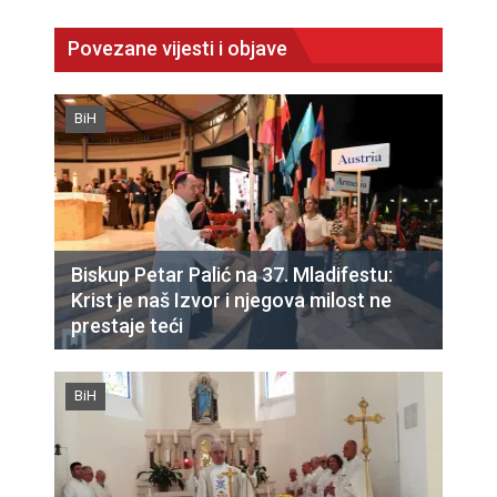
Povezane vijesti i objave
BiH
Biskup Petar Palić na 37. Mladifestu:
Krist je naš Izvor i njegova milost ne
prestaje teći
BiH