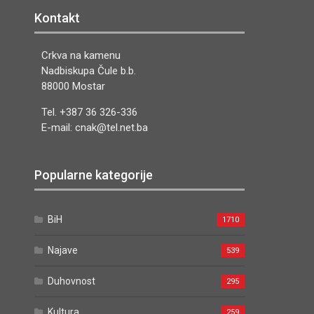
Kontakt
Crkva na kamenu
Nadbiskupa Čule b.b.
88000 Mostar
Tel. +387 36 326-336
E-mail: cnak@tel.net.ba
Popularne kategorije
BiH
1710
Najave
539
Duhovnost
295
Kultura
259