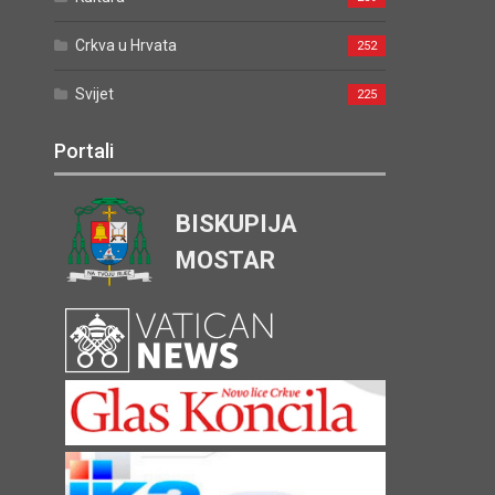
Crkva u Hrvata
252
Svijet
225
Portali
BISKUPIJA
MOSTAR