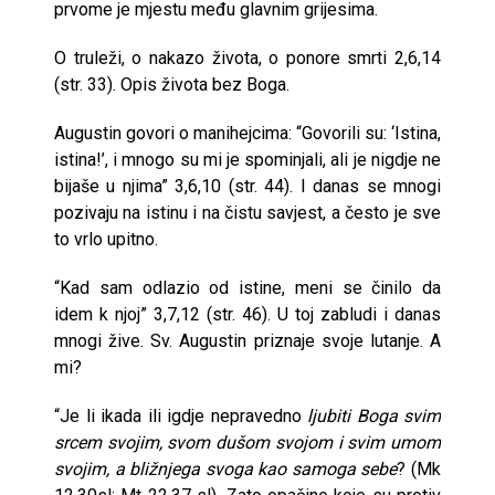
prvome je mjestu među glavnim grijesima.
O truleži, o nakazo života, o ponore smrti 2,6,14
(str. 33). Opis života bez Boga.
Augustin govori o manihejcima: “Govorili su: ‘Istina,
istina!’, i mnogo su mi je spominjali, ali je nigdje ne
bijaše u njima” 3,6,10 (str. 44). I danas se mnogi
pozivaju na istinu i na čistu savjest, a često je sve
to vrlo upitno.
“Kad sam odlazio od istine, meni se činilo da
idem k njoj” 3,7,12 (str. 46). U toj zabludi i danas
mnogi žive. Sv. Augustin priznaje svoje lutanje. A
mi?
“Je li ikada ili igdje nepravedno
ljubiti Boga svim
srcem svojim, svom dušom svojom i svim umom
svojim, a bližnjega svoga kao samoga sebe
? (Mk