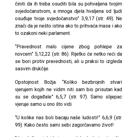
činiti da ih treba osuditi bila su pohvaljena tvojim
svjedočanstvom, a mnoga djela hvaljena od ljudi
osuđuje tvoje svjedočanstvo” 3,9,17 (str. 49). Ne
znači da je nešto istina ako to prihvaća masa i ako
to ozakoni neki parlament.
“Pravednost malo cijene zbog pohlepe za
novcem” 5,12,22 (str. 86). Rijetko će netko reći da
se bori protiv pravednosti, ali u praksi to izgleda
sasvim drukčije.
Opstojnost Božja: “Koliko bezbrojnih stvari
vjerujem kojih ne vidim niti sam bio prisutan kad
su se događale” 6,5,7 (str. 97). Samo slijepac
vjeruje samo u ono što vidi.
“U kolike nas boli bacaju naše ludosti!” 6,6,9 (str.
99). Kako često sami sebi zagorčavamo život!