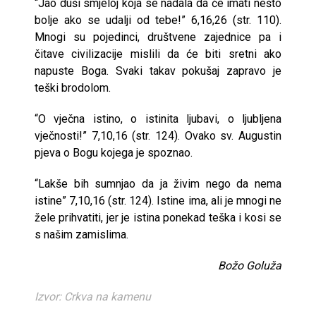
“Jao duši smjeloj koja se nadala da će imati nešto
bolje ako se udalji od tebe!” 6,16,26 (str. 110).
Mnogi su pojedinci, društvene zajednice pa i
čitave civilizacije mislili da će biti sretni ako
napuste Boga. Svaki takav pokušaj zapravo je
teški brodolom.
“O vječna istino, o istinita ljubavi, o ljubljena
vječnosti!” 7,10,16 (str. 124). Ovako sv. Augustin
pjeva o Bogu kojega je spoznao.
“Lakše bih sumnjao da ja živim nego da nema
istine” 7,10,16 (str. 124). Istine ima, ali je mnogi ne
žele prihvatiti, jer je istina ponekad teška i kosi se
s našim zamislima.
Božo Goluža
Izvor: Crkva na kamenu