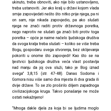
ukinuto, treba obnoviti, ako nije bilo ustanovljeno,
treba ustanoviti. Jer ako kralj u državi kojom vlada
smije zapovijedati nešto što nitko prije njega, pa ni
on sam, nije nikada zapovjedio, pa ako slušati
njega ne znači raditi protiv državnoga poretka,
nego naprotiv ne slušati ga znači biti protiv toga
poretka – opće je naime načelo ljudskoga društva
da svoga kralja treba slušati – koliko se više treba
Bogu, gospodaru svega stvorenja, bez oklijevanja
pokoriti u onome što zapovjedi! Kao što se na
ljestvici ljudskoga društva veća vlast postavlja
nad manju da joj ova služi, tako je Bog iznad
svega” 3,8,15 (str. 47-48). Danas Sodoma i
Gomora nisu više samo dva mjesta ili dva grada ili
dvije države. To se zlo proširilo diljem zapadnoga
civilizacijskoga kruga. Takvo ponašanje ne može
ostati nekažnjeno!
“Mnoga dakle djela za koja bi se ljudima moglo