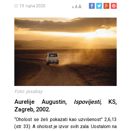
19. rujna 2020.
A
A
A
Foto: pixabay
Aurelije Augustin,
Ispovijesti
, KS,
Zagreb, 2002.
“Oholost se želi pokazati kao uzvišenost” 2,6,13
(str. 33). A oholost je izvor svih zala. Uostalom na