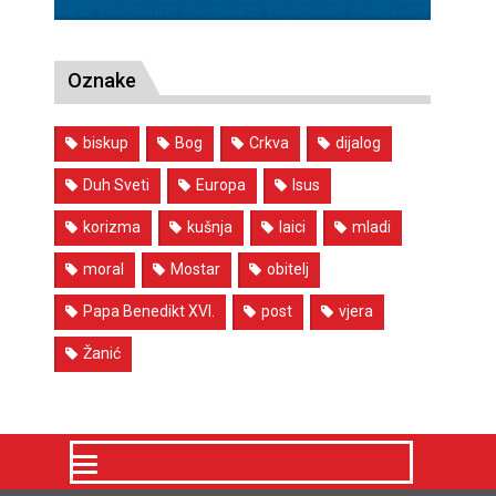
Oznake
biskup
Bog
Crkva
dijalog
Duh Sveti
Europa
Isus
korizma
kušnja
laici
mladi
moral
Mostar
obitelj
Papa Benedikt XVI.
post
vjera
Žanić