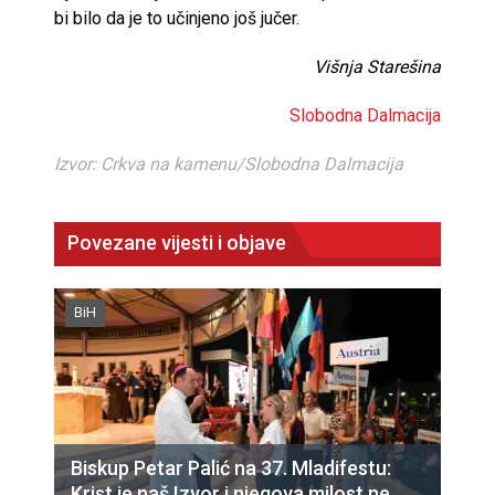
bi bilo da je to učinjeno još jučer.
Višnja Starešina
Slobodna Dalmacija
Izvor: Crkva na kamenu/Slobodna Dalmacija
Povezane vijesti i objave
BiH
Biskup Petar Palić na 37. Mladifestu:
Krist je naš Izvor i njegova milost ne