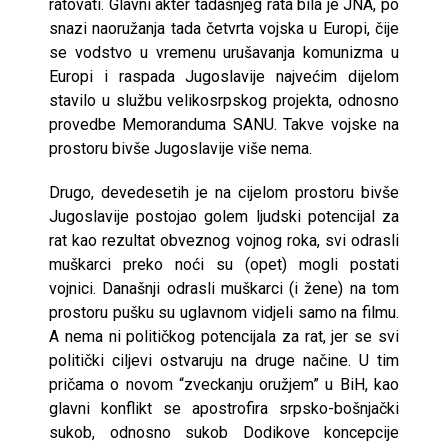
ratovati. Glavni akter tadašnjeg rata bila je JNA, po
snazi naoružanja tada četvrta vojska u Europi, čije
se vodstvo u vremenu urušavanja komunizma u
Europi i raspada Jugoslavije najvećim dijelom
stavilo u službu velikosrpskog projekta, odnosno
provedbe Memoranduma SANU. Takve vojske na
prostoru bivše Jugoslavije više nema.
Drugo, devedesetih je na cijelom prostoru bivše
Jugoslavije postojao golem ljudski potencijal za
rat kao rezultat obveznog vojnog roka, svi odrasli
muškarci preko noći su (opet) mogli postati
vojnici. Današnji odrasli muškarci (i žene) na tom
prostoru pušku su uglavnom vidjeli samo na filmu.
A nema ni političkog potencijala za rat, jer se svi
politički ciljevi ostvaruju na druge načine. U tim
pričama o novom “zveckanju oružjem” u BiH, kao
glavni konflikt se apostrofira srpsko-bošnjački
sukob, odnosno sukob Dodikove koncepcije