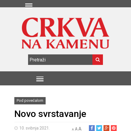
Pod povećalom
Novo svrstavanje
10. svibnja 2021.
A
A
A