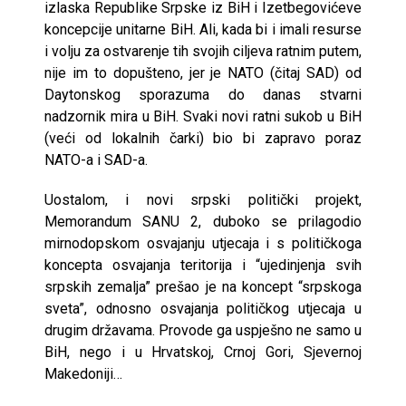
izlaska Republike Srpske iz BiH i Izetbegovićeve
koncepcije unitarne BiH. Ali, kada bi i imali resurse
i volju za ostvarenje tih svojih ciljeva ratnim putem,
nije im to dopušteno, jer je NATO (čitaj SAD) od
Daytonskog sporazuma do danas stvarni
nadzornik mira u BiH. Svaki novi ratni sukob u BiH
(veći od lokalnih čarki) bio bi zapravo poraz
NATO-a i SAD-a.
Uostalom, i novi srpski politički projekt,
Memorandum SANU 2, duboko se prilagodio
mirnodopskom osvajanju utjecaja i s političkoga
koncepta osvajanja teritorija i “ujedinjenja svih
srpskih zemalja” prešao je na koncept “srpskoga
sveta”, odnosno osvajanja političkog utjecaja u
drugim državama. Provode ga uspješno ne samo u
BiH, nego i u Hrvatskoj, Crnoj Gori, Sjevernoj
Makedoniji…