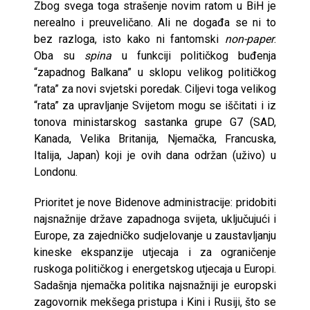
Zbog svega toga strašenje novim ratom u BiH je
nerealno i preuveličano. Ali ne događa se ni to
bez razloga, isto kako ni fantomski
non-paper
.
Oba su
spina
u funkciji političkog buđenja
“zapadnog Balkana” u sklopu velikog političkog
“rata” za novi svjetski poredak. Ciljevi toga velikog
“rata” za upravljanje Svijetom mogu se iščitati i iz
tonova ministarskog sastanka grupe G7 (SAD,
Kanada, Velika Britanija, Njemačka, Francuska,
Italija, Japan) koji je ovih dana održan (uživo) u
Londonu.
Prioritet je nove Bidenove administracije: pridobiti
najsnažnije države zapadnoga svijeta, uključujući i
Europe, za zajedničko sudjelovanje u zaustavljanju
kineske ekspanzije utjecaja i za ograničenje
ruskoga političkog i energetskog utjecaja u Europi.
Sadašnja njemačka politika najsnažniji je europski
zagovornik mekšega pristupa i Kini i Rusiji, što se