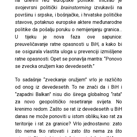
na dnevni red europske politike. Inicirao je
svojevrsni politički
brainstorming
izvukavši na
površinu i srpske, i bošnjačke, i hrvatske političke
stavove, potaknuo europske aktere međunarodne
politike da pošalju poruku o nemijenjanju granica…
U tijeku je nova faza ove sapunice:
preuveličavanje ratne opasnosti u BiH, a kako bi
se osigurala vlastita uloga u prevenciji izmišljene
ratne opasnosti. Opet se ponavlja mantra: “Ponovo
se zvecka oružjem kao devedesetih.”
To sadašnje “zveckanje oružjem” vrlo je različito
od onog iz devedesetih. To ne znači da i BiH i
“zapadni Balkan” nisu dio širega globalnog “rata”
za novo geopolitičko resetiranje svijeta. No
krenimo redom. Zašto se rat iz devedesetih u BiH
danas ne može ponoviti u istom obliku, kao rat za
teritorije i rat za granice? Vrlo jednostavno: zato
što nema tko ratovati i zato što nema za što