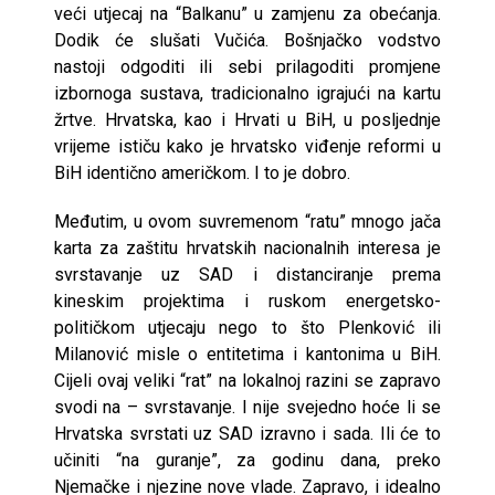
veći utjecaj na “Balkanu” u zamjenu za obećanja.
Dodik će slušati Vučića. Bošnjačko vodstvo
nastoji odgoditi ili sebi prilagoditi promjene
izbornoga sustava, tradicionalno igrajući na kartu
žrtve. Hrvatska, kao i Hrvati u BiH, u posljednje
vrijeme ističu kako je hrvatsko viđenje reformi u
BiH identično američkom. I to je dobro.
Međutim, u ovom suvremenom “ratu” mnogo jača
karta za zaštitu hrvatskih nacionalnih interesa je
svrstavanje uz SAD i distanciranje prema
kineskim projektima i ruskom energetsko-
političkom utjecaju nego to što Plenković ili
Milanović misle o entitetima i kantonima u BiH.
Cijeli ovaj veliki “rat” na lokalnoj razini se zapravo
svodi na – svrstavanje. I nije svejedno hoće li se
Hrvatska svrstati uz SAD izravno i sada. Ili će to
učiniti “na guranje”, za godinu dana, preko
Njemačke i njezine nove vlade. Zapravo, i idealno