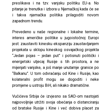
preslikava i na tzv. vanjsku politiku EU-a. No
pitanje je trenutka i izbora u Njemačkoj kada će se
i takva njemačka politika prilagoditi novom
zapadnom trendu.
Prevedeno u naše regionalne i lokalne termine,
interes američke politike u jugoistočnoj Europi
jest: zaustaviti kinesku ekspanziju zaustavljanjem
projekata u sklopu kineskog osvajačkog projekta
“Jedan pojas – jedan put” i potisnuti politički i
energetski utjecaj Rusije s tih prostora, a ne
mijenjati vanjske, a još manje unutarnje granice po
“Balkanu”. U tom odvraćanju od Kine i Rusije, kao
kolateralni profit mogu se dogoditi i neke
promjene u ustroju BiH, ali nikako dramatične.
Vučićeva Srbija će izvjesno sa SAD-om nastojati
najpovoljnije utržiti svoja obećanja o distanciranju
od bratske Rusije i Kine i već dobiva placet za