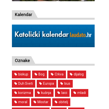
Kalendar
Oznake
biskup
Bog
Crkva
dijalog
Duh Sveti
Europa
Isus
korizma
kušnja
laici
mladi
moral
Mostar
obitelj