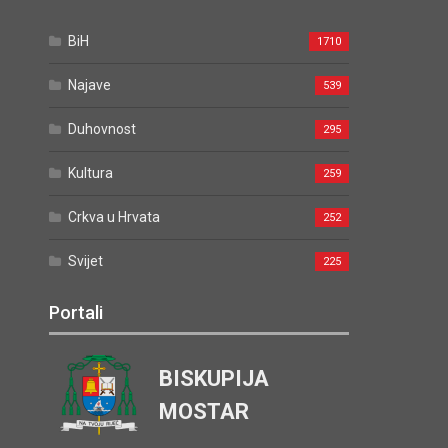
BiH
1710
Najave
539
Duhovnost
295
Kultura
259
Crkva u Hrvata
252
Svijet
225
Portali
BISKUPIJA
MOSTAR