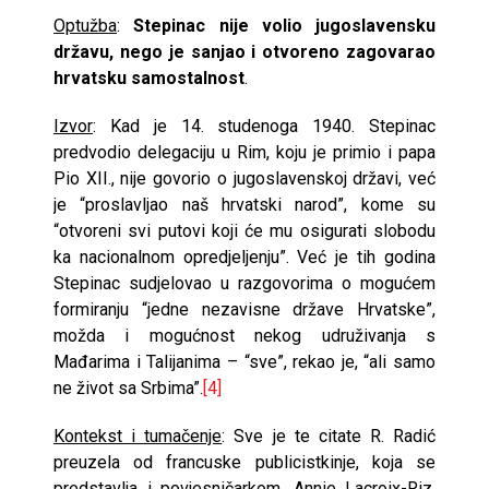
Optužba
:
Stepinac nije volio jugoslavensku
državu, nego je sanjao i otvoreno zagovarao
hrvatsku samostalnost
.
Izvor
: Kad je 14. studenoga 1940. Stepinac
predvodio delegaciju u Rim, koju je primio i papa
Pio XII., nije govorio o jugoslavenskoj državi, već
je “proslavljao naš hrvatski narod”, kome su
“otvoreni svi putovi koji će mu osigurati slobodu
ka nacionalnom opredjeljenju”. Već je tih godina
Stepinac sudjelovao u razgovorima o mogućem
formiranju “jedne nezavisne države Hrvatske”,
možda i mogućnost nekog udruživanja s
Mađarima i Talijanima – “sve”, rekao je, “ali samo
ne život sa Srbima”.
[4]
Kontekst i tumačenje
: Sve je te citate R. Radić
preuzela od francuske publicistkinje, koja se
predstavlja i povjesničarkom, Annie Lacroix-Riz.