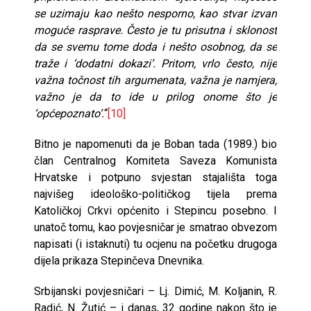
se uzimaju kao nešto nesporno, kao stvar izvan
moguće rasprave. Često je tu prisutna i sklonost
da se svemu tome doda i nešto osobnog, da se
traže i ‘dodatni dokazi’. Pritom, vrlo često, nije
važna točnost tih argumenata, važna je namjera,
važno je da to ide u prilog onome što je
‘općepoznato’.
“
[10]
Bitno je napomenuti da je Boban tada (1989.) bio
član Centralnog Komiteta Saveza Komunista
Hrvatske i potpuno svjestan stajališta toga
najvišeg ideološko-političkog tijela prema
Katoličkoj Crkvi općenito i Stepincu posebno. I
unatoč tomu, kao povjesničar je smatrao obvezom
napisati (i istaknuti) tu ocjenu na početku drugoga
dijela prikaza Stepinčeva Dnevnika.
Srbijanski povjesničari – Lj. Dimić, M. Koljanin, R.
Radić, N. Žutić – i danas, 32 godine nakon što je