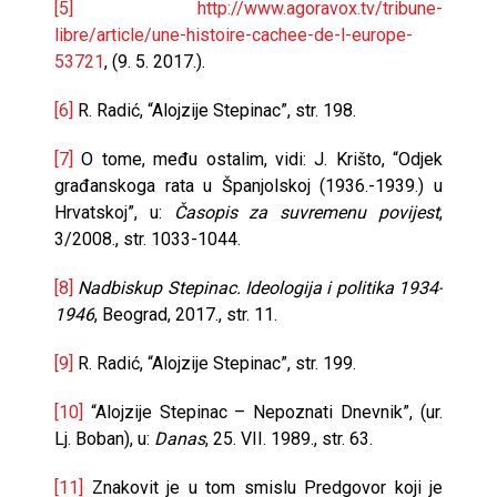
[5]
http://www.agoravox.tv/tribune-
libre/article/une-histoire-cachee-de-l-europe-
53721
, (9. 5. 2017.).
[6]
R. Radić, “Alojzije Stepinac”, str. 198.
[7]
O tome, među ostalim, vidi: J. Krišto, “Odjek
građanskoga rata u Španjolskoj (1936.-1939.) u
Hrvatskoj”, u:
Časopis za suvremenu povijest
,
3/2008., str. 1033-1044.
[8]
Nadbiskup Stepinac. Ideologija i politika 1934-
1946
, Beograd, 2017., str. 11.
[9]
R. Radić, “Alojzije Stepinac”, str. 199.
[10]
“Alojzije Stepinac – Nepoznati Dnevnik”, (ur.
Lj. Boban), u:
Danas
, 25. VII. 1989., str. 63.
[11]
Znakovit je u tom smislu Predgovor koji je