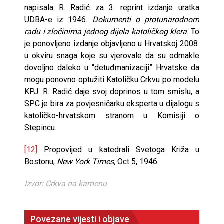
napisala R. Radić za 3. reprint izdanje uratka
UDBA-e iz 1946.
Dokumenti o protunarodnom
radu i zločinima jednog dijela katoličkog klera
. To
je ponovljeno izdanje objavljeno u Hrvatskoj 2008.
u okviru snaga koje su vjerovale da su odmakle
dovoljno daleko u “detuđmanizaciji” Hrvatske da
mogu ponovno optužiti Katoličku Crkvu po modelu
KPJ. R. Radić daje svoj doprinos u tom smislu, a
SPC je bira za povjesničarku eksperta u dijalogu s
katoličko-hrvatskom stranom u Komisiji o
Stepincu.
[12]
Propovijed u katedrali Svetoga Križa u
Bostonu,
New York Times,
Oct 5, 1946.
Izvor: Crkva na kamenu
Povezane vijesti i objave