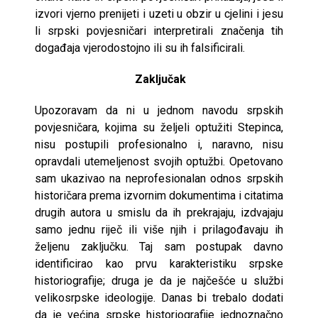
izvori vjerno prenijeti i uzeti u obzir u cjelini i jesu
li srpski povjesničari interpretirali značenja tih
događaja vjerodostojno ili su ih falsificirali.
Zaključak
Upozoravam da ni u jednom navodu srpskih
povjesničara, kojima su željeli optužiti Stepinca,
nisu postupili profesionalno i, naravno, nisu
opravdali utemeljenost svojih optužbi. Opetovano
sam ukazivao na neprofesionalan odnos srpskih
historičara prema izvornim dokumentima i citatima
drugih autora u smislu da ih prekrajaju, izdvajaju
samo jednu riječ ili više njih i prilagođavaju ih
željenu zaključku. Taj sam postupak davno
identificirao kao prvu karakteristiku srpske
historiografije; druga je da je najčešće u službi
velikosrpske ideologije. Danas bi trebalo dodati
da je većina srpske historiografije jednoznačno