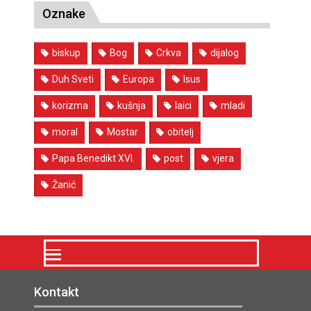
Oznake
biskup
Bog
Crkva
dijalog
Duh Sveti
Europa
Isus
korizma
kušnja
laici
mladi
moral
Mostar
obitelj
Papa Benedikt XVI.
post
vjera
Žanić
Kontakt