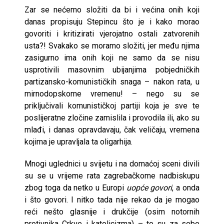
Zar se nećemo složiti da bi i većina onih koji
danas propisuju Stepincu što je i kako morao
govoriti i kritizirati vjerojatno ostali zatvorenih
usta?! Svakako se moramo složiti, jer među njima
zasigurno ima onih koji ne samo da se nisu
usprotivili masovnim ubijanjima pobjedničkih
partizansko-komunističkih snaga – nakon rata, u
mirnodopskome vremenu! – nego su se
priključivali komunističkoj partiji koja je sve te
poslijeratne zločine zamislila i provodila ili, ako su
mlađi, i danas opravdavaju, čak veličaju, vremena
kojima je upravljala ta oligarhija.
Mnogi uglednici u svijetu i na domaćoj sceni divili
su se u vrijeme rata zagrebačkome nadbiskupu
zbog toga da netko u Europi
uopće
govori
, a onda
i što govori. I nitko tada nije rekao da je mogao
reći nešto glasnije i drukčije (osim notornih
protivnika Crkve i katolicizma) – to su za sebe