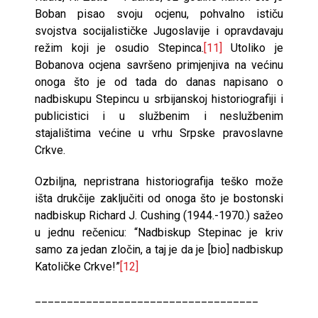
Boban pisao svoju ocjenu, pohvalno ističu
svojstva socijalističke Jugoslavije i opravdavaju
režim koji je osudio Stepinca.
[11]
Utoliko je
Bobanova ocjena savršeno primjenjiva na većinu
onoga što je od tada do danas napisano o
nadbiskupu Stepincu u srbijanskoj historiografiji i
publicistici i u službenim i neslužbenim
stajalištima većine u vrhu Srpske pravoslavne
Crkve.
Ozbiljna, nepristrana historiografija teško može
išta drukčije zaključiti od onoga što je bostonski
nadbiskup Richard J. Cushing (1944.-1970.) sažeo
u jednu rečenicu: “Nadbiskup Stepinac je kriv
samo za jedan zločin, a taj je da je [bio] nadbiskup
Katoličke Crkve!”
[12]
___________________________________