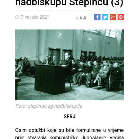
nadbiskupu Stepincu (3)
7. veljače 2021.
A
A
A
Foto: stepinac.zg-nadbiskupija
SFRJ
Osim optužbi koje su bile formulirane u vrijeme
prije stvaranja komunističke Jugoslavije, većina