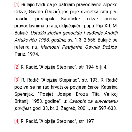
[1]
Bulajić tvrdi da je patrijarh pravoslavne srpske
Crkve, Gavrilo (Dožić), još prije svršetka rata prvi
osudio postupak Katoličke crkve prema
pravoslavnima u ratu, uključujući i papu Pija XII. M.
Bulajić,
Ustaški zločini genocida i suđenje Andriji
Artukoviću 1986. godine,
sv. 1-3, 2:656. Bulajić se
referira na:
Memoari Patrijarha Gavrila Do
ž
i
ć
a
,
Pariz, 1974.
[2]
R. Radić, “Alojzije Stepinac”, str. 194, bilj. 4.
[3]
R. Radić, “Alojzije Stepinac”, str. 193. R. Radić
poziva se na rad hrvatske povjesničarke: Katarina
Spehnjak, “Posjet Josipa Broza Tita Velikoj
Britaniji 1953. godine”, u:
Časopis za suvremenu
povijest
, god. 33, br. 3, Zagreb, 2001., str. 597-633.
[4]
R. Radić, “Alojzije Stepinac”, str. 197.