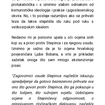
protukatolička i s iznimno slabim odmakom od
komunističke ideologije i prakse i jugoslavenskog
okvira. No, i to postaje razumljivo ako se prihvati
teza da takva stajališta idu ruku pod ruku s
velikosrpskim idealom.
Nedavno mi je ponovno upala u oči ocjena onih
koji su a priori protiv Stepinca i za njegovu osudu.
Iznimno je važno da je to ocjena hrvatskog
povjesničara Ljube Bobana, a vrlo je prikladan
sažetak onoga što sam mnogo ekstenzivnije
pisao:
“Zagovornici osude Stepinca najčešće iskazuju
opredjeljenje da gotovo bezrezervno prihvate sve
ono što govori protiv Stepinca, što ga pokazuje u
što lošijem, što ružnijem svjetlu. Uobičajene
ocjene o Stepinčevoj odgovornosti, o
pripisivanom zločinačkom djelovanju, najčešće