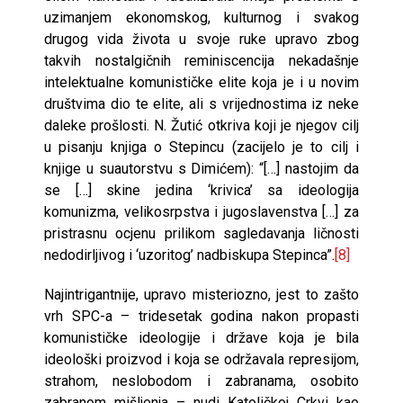
uzimanjem ekonomskog, kulturnog i svakog
drugog vida života u svoje ruke upravo zbog
takvih nostalgičnih reminiscencija nekadašnje
intelektualne komunističke elite koja je i u novim
društvima dio te elite, ali s vrijednostima iz neke
daleke prošlosti. N. Žutić otkriva koji je njegov cilj
u pisanju knjiga o Stepincu (zacijelo je to cilj i
knjige u suautorstvu s Dimićem): “[…] nastojim da
se […] skine jedina ‘krivica’ sa ideologija
komunizma, velikosrpstva i jugoslavenstva […] za
pristrasnu ocjenu prilikom sagledavanja ličnosti
nedodirljivog i ‘uzoritog’ nadbiskupa Stepinca”.
[8]
Najintrigantnije, upravo misteriozno, jest to zašto
vrh SPC-a – tridesetak godina nakon propasti
komunističke ideologije i države koja je bila
ideološki proizvod i koja se održavala represijom,
strahom, neslobodom i zabranama, osobito
zabranom mišljenja – nudi Katoličkoj Crkvi kao