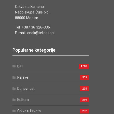
Crkva na kamenu
Nadbiskupa Čule b.b.
88000 Mostar
Tel. +387 36 326-336
E-mail: cnak@tel.net.ba
Popularne kategorije
BiH
1710
Najave
539
Duhovnost
295
Kultura
259
Crkva u Hrvata
252