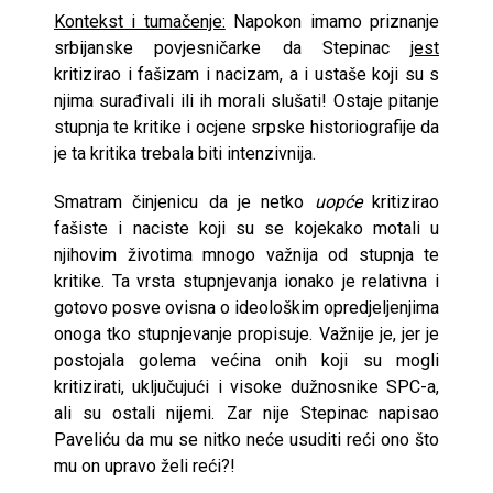
Kontekst i tumačenje:
Napokon imamo priznanje
srbijanske povjesničarke da Stepinac
jest
kritizirao i fašizam i nacizam, a i ustaše koji su s
njima surađivali ili ih morali slušati! Ostaje pitanje
stupnja te kritike i ocjene srpske historiografije da
je ta kritika trebala biti intenzivnija.
Smatram činjenicu da je netko
uopće
kritizirao
fašiste i naciste koji su se kojekako motali u
njihovim životima mnogo važnija od stupnja te
kritike. Ta vrsta stupnjevanja ionako je relativna i
gotovo posve ovisna o ideološkim opredjeljenjima
onoga tko stupnjevanje propisuje. Važnije je, jer je
postojala golema većina onih koji su mogli
kritizirati, uključujući i visoke dužnosnike SPC-a,
ali su ostali nijemi. Zar nije Stepinac napisao
Paveliću da mu se nitko neće usuditi reći ono što
mu on upravo želi reći?!