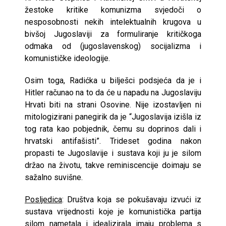
žestoke kritike komunizma svjedoči o
nesposobnosti nekih intelektualnih krugova u
bivšoj Jugoslaviji za formuliranje kritičkoga
odmaka od (jugoslavenskog) socijalizma i
komunističke ideologije.
Osim toga, Radićka u bilješci podsjeća da je i
Hitler računao na to da će u napadu na Jugoslaviju
Hrvati biti na strani Osovine. Nije izostavljen ni
mitologizirani panegirik da je “Jugoslavija izišla iz
tog rata kao pobjednik, čemu su doprinos dali i
hrvatski antifašisti”. Trideset godina nakon
propasti te Jugoslavije i sustava koji ju je silom
držao na životu, takve reminiscencije doimaju se
sažalno suvišne.
Posljedica
: Društva koja se pokušavaju izvući iz
sustava vrijednosti koje je komunistička partija
silom nametala i idealizirala imaju problema s