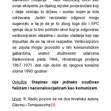
svoje eksperte za dijalog srpske povjesničare koji
i dalje veličaju tu državu i sustav kojim je bila
održavana. Jedini racionalan odgovor mogu
sugerirati, a taj je da je to zbog toga što i SPC
vjeruje da je to bio politički okvir koji je odgovarao
velikosrpskim idealima i sustav vladanja koji nije
dopuštao da se taj okvir raspadne. Velikosrpstvo
se zaista moglo provoditi u tim komunističkim
gabaritima, unatoč društvenim udarcima
Rankovićeva pada 1966., Hrvatskoga proljeća
1967.-1971. dok nije došlo do njegova konačna
sloma 1990. godine!
Optužba
:
Stepinac nije jednako osuđivao
fašizam i nacionalsocijalizam kao komunizam.
Izvor
: R. Radić poziva se na dva hrvatska autora,
Glavinu i Tomasevicha.
[9]