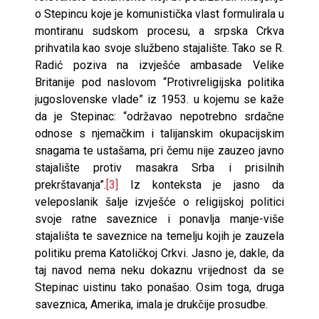
o Stepincu koje je komunistička vlast formulirala u
montiranu sudskom procesu, a srpska Crkva
prihvatila kao svoje službeno stajalište. Tako se R.
Radić poziva na izvješće ambasade Velike
Britanije pod naslovom “Protivreligijska politika
jugoslovenske vlade” iz 1953. u kojemu se kaže
da je Stepinac: “održavao nepotrebno srdačne
odnose s njemačkim i talijanskim okupacijskim
snagama te ustašama, pri čemu nije zauzeo javno
stajalište protiv masakra Srba i prisilnih
prekrštavanja”.
[3]
Iz konteksta je jasno da
veleposlanik šalje izvješće o religijskoj politici
svoje ratne saveznice i ponavlja manje-više
stajališta te saveznice na temelju kojih je zauzela
politiku prema Katoličkoj Crkvi. Jasno je, dakle, da
taj navod nema neku dokaznu vrijednost da se
Stepinac uistinu tako ponašao. Osim toga, druga
saveznica, Amerika, imala je drukčije prosudbe.