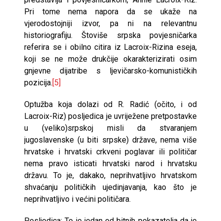
Pri tome nema napora da se ukaže na
vjerodostojniji izvor, pa ni na relevantnu
historiografiju. Štoviše srpska povjesničarka
referira se i obilno citira iz Lacroix-Rizina eseja,
koji se ne može drukčije okarakterizirati osim
gnjevne dijatribe s ljevičarsko-komunističkih
pozicija.
[5]
Optužba koja dolazi od R. Radić (očito, i od
Lacroix-Riz) posljedica je uvriježene pretpostavke
u (veliko)srpskoj misli da stvaranjem
jugoslavenske (u biti srpske) države, nema više
hrvatske i hrvatski crkveni poglavar ili političar
nema pravo isticati hrvatski narod i hrvatsku
državu. To je, dakako, neprihvatljivo hrvatskom
shvaćanju političkih ujedinjavanja, kao što je
neprihvatljivo i većini političara.
Posljedica
: To je jedan od bitnih pokazatelja da je