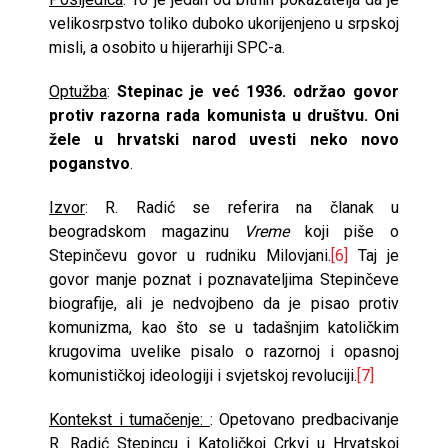
velikosrpstvo toliko duboko ukorijenjeno u srpskoj
misli, a osobito u hijerarhiji SPC-a.
Optužba
:
Stepinac je već 1936. održao govor
protiv razorna rada komunista u društvu. Oni
žele u hrvatski narod uvesti neko novo
poganstvo
.
Izvor
: R. Radić se referira na članak u
beogradskom magazinu
Vreme
koji piše o
Stepinčevu govor u rudniku Milovjani.
[6]
Taj je
govor manje poznat i poznavateljima Stepinčeve
biografije, ali je nedvojbeno da je pisao protiv
komunizma, kao što se u tadašnjim katoličkim
krugovima uvelike pisalo o razornoj i opasnoj
komunističkoj ideologiji i svjetskoj revoluciji.
[7]
Kontekst i tumačenje:
: Opetovano predbacivanje
R. Radić Stepincu i Katoličkoj Crkvi u Hrvatskoj