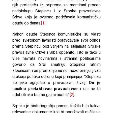
njih proistječu iz priprema za montirani proces
nadbiskupu Stepincu i iz Srpske pravoslavne
Crkve koja je svjesno podržavala komunističku
osudu do danas.
[1]
Nakon osude Stepinca komunističke su vlasti
pred svjetskom javnosti opravdavale svoj odnos
prema Stepincu pozivanjem na stajališta Srpske
pravoslavne Crkve i Srba općenito. Tito je tako u
više navrata novinarima i stranim političarima
govorio da Srbi smatraju Stepinca ratnim
zločincem i on prema njemu ne može primjenjivati
drukčiju politiku od one koju primjenjuje: “Stepinac
se jako ogriješio o pravoslavni živalj.
On je
nasilno prekrštavao pravoslavce
i oni ne bi
odobrili ako bismo ga mi pustili”.
[2]
Srpska je historiografija pomno tražila bilo kakve
relevantne dokumente koji bi podržavali mišljenje