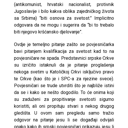
(antikomunist, hrvatski nacionalist, protivnik
Jugoslavije i bilo kakva oblika zajedničkog života
sa Srbima) “biti osnova za svetost.” Implicitno
odgovara da ne mogu i sugerira da “bi to trebalo
biti njegovo kršćansko djelovanje”.
Ovdje je temeljno pitanje zašto se povjesničarka
bavi pitanjem kvalifikacija za svetost kad to na
povjesničare ne spada. Predstavnici srpske Crkve
su izričito istaknuli da je pitanje proglašenja
nekoga svetim u Katoličkoj Crkvi isključivo pravo
te Crkve (kao što je i SPC-a za njezine svece).
Povjesničari se trude utvrditi što je najbliže istini
da se i kako se nešto dogodilo. To će onima koji
su zaduženi za propitivanje svetosti sigurno
koristiti, ali oni propituju stvari s nekog drugog
gledišta. U ovom sam pregledu samo tražio
odgovor na pitanje jesu li se događaji odvijali
onako kako ih srpski povjesničari prikazuju, jesu li