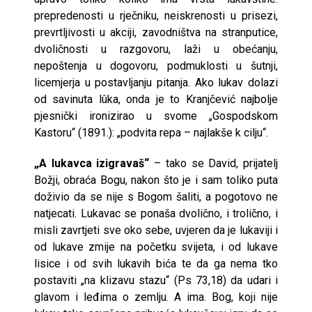
prepredenosti u rječniku, neiskrenosti u prisezi,
prevrtljivosti u akciji, zavodništva na stranputice,
dvoličnosti u razgovoru, laži u obećanju,
nepoštenja u dogovoru, podmuklosti u šutnji,
licemjerja u postavljanju pitanja. Ako lukav dolazi
od savinuta lûka, onda je to Kranjčević najbolje
pjesnički ironizirao u svome „Gospodskom
Kastoru“ (1891.): „podvita repa – najlakše k cilju“.
„A lukavca izigravaš“
– tako se David, prijatelj
Božji, obraća Bogu, nakon što je i sam toliko puta
doživio da se nije s Bogom šaliti, a pogotovo ne
natjecati. Lukavac se ponaša dvolično, i trolično, i
misli zavrtjeti sve oko sebe, uvjeren da je lukaviji i
od lukave zmije na početku svijeta, i od lukave
lisice i od svih lukavih bića te da ga nema tko
postaviti „na klizavu stazu“ (Ps 73,18) da udari i
glavom i leđima o zemlju. A ima. Bog, koji nije