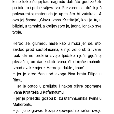
kune kako će joj kao nagradu dati što god zaželi,
pa bilo to i pola kraljevstva. Pokvarenica otrči k još
pokvarenijoj materi da je upita što bi zaiskala. A
ova joj šapne: „Glavu Ivana Krstitelja“, koji je tu, u
blizini, u tamnici, a kraljevstvo je, jadna, ionako sve
tvoje.
Herod se, glumeći, nađe kao u muci jer se, eto,
zakleo pred sustolnicima, a nije želio ubiti Ivana.
Ipak da ne prekrši svoje ljudske riječi grješnoj
plesačici, on dade ubiti Ivana, što bijaše mahnito
iznad svake mjere. Herod je dakle „lisac“
– jer je oteo ženu od svoga živa brata Filipa u
Rimu,
– jer je ostao u preljubu i nakon oštre opomene
Ivana Krstitelja u Kafarnaumu,
– jer je priredio gozbu blizu utamničenika Ivana u
Maherontu,
– jer je izigravao Božju zapovijed na račun svoje