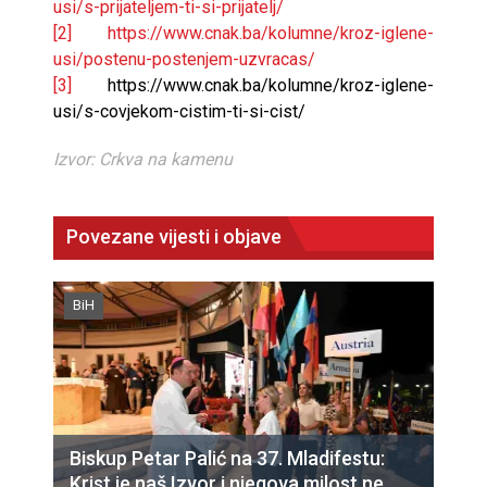
usi/s-prijateljem-ti-si-prijatelj/
[2]
https://www.cnak.ba/kolumne/kroz-iglene-
usi/postenu-postenjem-uzvracas/
[3]
https://www.cnak.ba/kolumne/kroz-iglene-
usi/s-covjekom-cistim-ti-si-cist/
Izvor: Crkva na kamenu
Povezane vijesti i objave
BiH
Biskup Petar Palić na 37. Mladifestu:
Krist je naš Izvor i njegova milost ne