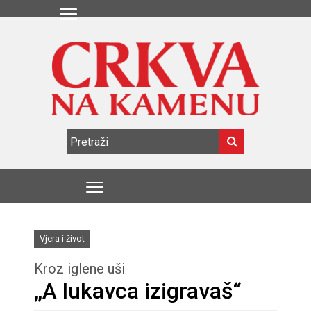
Vjera i život
Kroz iglene uši
„A lukavca izigravaš“