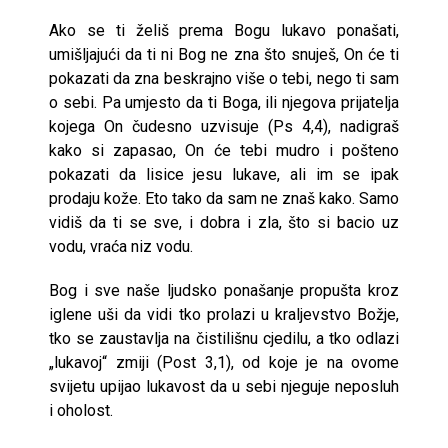
Ako se ti želiš prema Bogu lukavo ponašati,
umišljajući da ti ni Bog ne zna što snuješ, On će ti
pokazati da zna beskrajno više o tebi, nego ti sam
o sebi. Pa umjesto da ti Boga, ili njegova prijatelja
kojega On čudesno uzvisuje (Ps 4,4), nadigraš
kako si zapasao, On će tebi mudro i pošteno
pokazati da lisice jesu lukave, ali im se ipak
prodaju kože. Eto tako da sam ne znaš kako. Samo
vidiš da ti se sve, i dobra i zla, što si bacio uz
vodu, vraća niz vodu.
Bog i sve naše ljudsko ponašanje propušta kroz
iglene uši da vidi tko prolazi u kraljevstvo Božje,
tko se zaustavlja na čistilišnu cjedilu, a tko odlazi
„lukavoj“ zmiji (Post 3,1), od koje je na ovome
svijetu upijao lukavost da u sebi njeguje neposluh
i oholost.