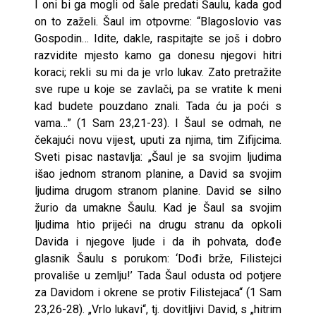
I oni bi ga mogli od šale predati Šaulu, kada god
on to zaželi. Šaul im otpovrne: “Blagoslovio vas
Gospodin… Idite, dakle, raspitajte se još i dobro
razvidite mjesto kamo ga donesu njegovi hitri
koraci; rekli su mi da je vrlo lukav. Zato pretražite
sve rupe u koje se zavlači, pa se vratite k meni
kad budete pouzdano znali. Tada ću ja poći s
vama…” (1 Sam 23,21-23). I Šaul se odmah, ne
čekajući novu vijest, uputi za njima, tim Zifijcima.
Sveti pisac nastavlja: „Šaul je sa svojim ljudima
išao jednom stranom planine, a David sa svojim
ljudima drugom stranom planine. David se silno
žurio da umakne Šaulu. Kad je Šaul sa svojim
ljudima htio prijeći na drugu stranu da opkoli
Davida i njegove ljude i da ih pohvata, dođe
glasnik Šaulu s porukom: ‘Dođi brže, Filistejci
provališe u zemlju!’ Tada Šaul odusta od potjere
za Davidom i okrene se protiv Filistejaca“ (1 Sam
23,26-28). „Vrlo lukavi“, tj. dovitljivi David, s „hitrim