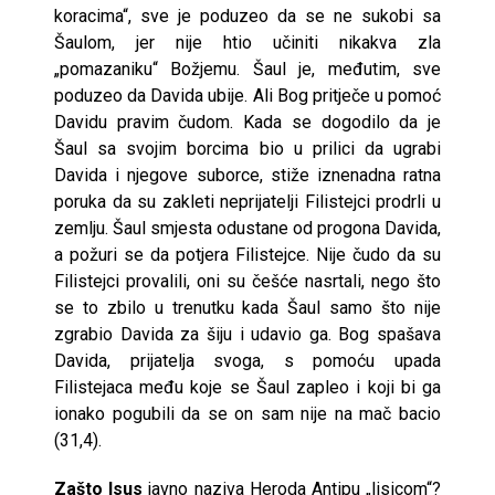
koracima“, sve je poduzeo da se ne sukobi sa
Šaulom, jer nije htio učiniti nikakva zla
„pomazaniku“ Božjemu. Šaul je, međutim, sve
poduzeo da Davida ubije. Ali Bog pritječe u pomoć
Davidu pravim čudom. Kada se dogodilo da je
Šaul sa svojim borcima bio u prilici da ugrabi
Davida i njegove suborce, stiže iznenadna ratna
poruka da su zakleti neprijatelji Filistejci prodrli u
zemlju. Šaul smjesta odustane od progona Davida,
a požuri se da potjera Filistejce. Nije čudo da su
Filistejci provalili, oni su češće nasrtali, nego što
se to zbilo u trenutku kada Šaul samo što nije
zgrabio Davida za šiju i udavio ga. Bog spašava
Davida, prijatelja svoga, s pomoću upada
Filistejaca među koje se Šaul zapleo i koji bi ga
ionako pogubili da se on sam nije na mač bacio
(31,4).
Zašto Isus
javno naziva Heroda Antipu „lisicom“?