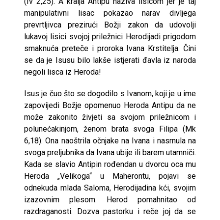
(Iv 2,25). A kralja Antipu naziva lisicom jer je taj
manipulativni lisac pokazao narav divljega
prevrtljivca prezirući Božji zakon da udovolji
lukavoj lisici svojoj priležnici Herodijadi prigodom
smaknuća preteče i proroka Ivana Krstitelja. Čini
se da je Isusu bilo lakše istjerati đavla iz naroda
negoli lisca iz Heroda!
Isus je čuo što se dogodilo s Ivanom, koji je u ime
zapovijedi Božje opomenuo Heroda Antipu da ne
može zakonito živjeti sa svojom priležnicom i
polunećakinjom, ženom brata svoga Filipa (Mk
6,18). Ona naoštrila očnjake na Ivana i nasrnula na
svoga preljubnika da Ivana ubije ili barem utamniči.
Kada se slavio Antipin rođendan u dvorcu oca mu
Heroda „Velikoga“ u Maherontu, pojavi se
odnekuda mlada Saloma, Herodijadina kći, svojim
izazovnim plesom. Herod pomahnitao od
razdraganosti. Dozva pastorku i reče joj da se