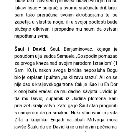
lukav, tako savršeno prihvaća lukavčevu igru da se
lukavi lisac – suigrač, u svome sračunatu driblanju,
sam tako preračuna svojim akrobacijama te se
zapetlja u vlastite noge, ili u svojoj podlosti bude
slučajno otkriven i propadne mu naum da ostvari
nepoštenu svrhu.
Šaul i David.
Šaul, Benjaminovac, kojega je
posudom ulja sudca Samuela „Gospodin pomazao
za prvoga kneza nad svojim narodom Izraelom“ (1
Sam 10,1), nakon svoga izričita neposluha Bogu
bio je otpisan i pušten „na klizavu stazu“. Ali on se
nije dao s kraljevskoga trona. Čak je išao i u En Dor
k onoj babi vračari da mu dadne savjeta. Uvidio je
da mu David, suparnik iz Judina plemena, kani
preuzeti kraljevstvo. Zato ga je Šaul stao progoniti
s namjerom da ga smakne. Neki stanovnici mjesta
Zifa u krajoliku Engadi na obali Mrtvoga mora
javiše Šaulu da se David krije u njihovim pećinama.