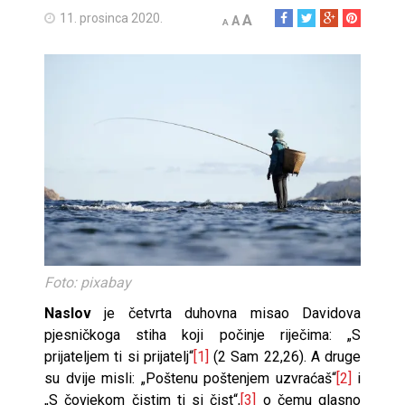
11. prosinca 2020.
A
A
A
Foto: pixabay
Naslov
je četvrta duhovna misao Davidova
pjesničkoga stiha koji počinje riječima: „S
prijateljem ti si prijatelj“
[1]
(2 Sam 22,26). A druge
su dvije misli: „Poštenu poštenjem uzvraćaš“
[2]
i
„S čovjekom čistim ti si čist“,
[3]
o čemu glasno