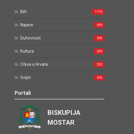
BiH
1710
Najave
539
Duhovnost
295
Kultura
259
Crkva u Hrvata
252
Svijet
225
Portali
BISKUPIJA
MOSTAR