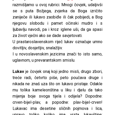
razmišljamo u ovoj rubrici. Mnogi čovjek, udaljivši
se s puta Božjega, zvjerka da Boga izričito
zaniječe ili lukavo zaobiđe ili čak pobijedi, a Bog
njegovu slobodu i pamet očinski mudro i s
ljubavlju navodi, pa i kroz iglene uši, da ga spasi
za život vječni ako se dade savjetovati.
U prastaroslavenskom riječ lukav označuje umno
dovitljiv, dosjetljiv, snalažljiv.
I u novoslavenskim jezicima znači to isto samo,
uglavnom, u prevarantskom smislu.
Lukav
je čovjek onaj koji jedno misli, drugo zbori,
treće radi, četvrto piše, peto poučava druge i
nikada ne znaš uza što on lukavo pristaje. Odakle
mu tolika kameleonština u liku i djelu da tako
mijenja boje svoga tijela i odijela? Dopodne:
crven-bijel-plav, a popodne: plav-bijel-crven!
Lukavac ima desetine sličnih pojmova i lica,
upravo toliko koliko ima vrsta lukavštine: