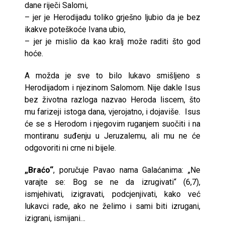
dane riječi Salomi,
– jer je Herodijadu toliko grješno ljubio da je bez
ikakve poteškoće Ivana ubio,
– jer je mislio da kao kralj može raditi što god
hoće.
A možda je sve to bilo lukavo smišljeno s
Herodijadom i njezinom Salomom. Nije dakle Isus
bez životna razloga nazvao Heroda liscem, što
mu farizeji istoga dana, vjerojatno, i dojaviše. Isus
će se s Herodom i njegovim ruganjem suočiti i na
montiranu suđenju u Jeruzalemu, ali mu ne će
odgovoriti ni crne ni bijele.
„Braćo“
, poručuje Pavao nama Galaćanima: „Ne
varajte se: Bog se ne da izrugivati“ (6,7),
ismjehivati, izigravati, podcjenjivati, kako već
lukavci rade, ako ne želimo i sami biti izrugani,
izigrani, ismijani…