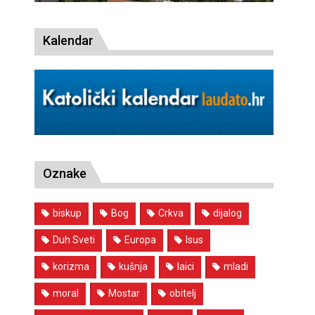
Kalendar
Oznake
biskup
Bog
Crkva
dijalog
Duh Sveti
Europa
Isus
korizma
kušnja
laici
mladi
moral
Mostar
obitelj