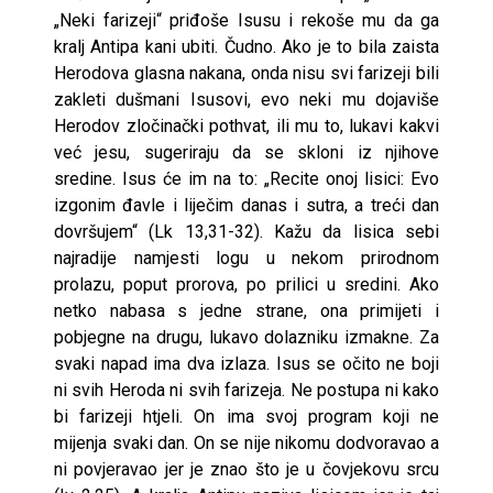
„Neki farizeji“ priđoše Isusu i rekoše mu da ga
kralj Antipa kani ubiti. Čudno. Ako je to bila zaista
Herodova glasna nakana, onda nisu svi farizeji bili
zakleti dušmani Isusovi, evo neki mu dojaviše
Herodov zločinački pothvat, ili mu to, lukavi kakvi
već jesu, sugeriraju da se skloni iz njihove
sredine. Isus će im na to: „Recite onoj lisici: Evo
izgonim đavle i liječim danas i sutra, a treći dan
dovršujem“ (Lk 13,31-32). Kažu da lisica sebi
najradije namjesti logu u nekom prirodnom
prolazu, poput prorova, po prilici u sredini. Ako
netko nabasa s jedne strane, ona primijeti i
pobjegne na drugu, lukavo dolazniku izmakne. Za
svaki napad ima dva izlaza. Isus se očito ne boji
ni svih Heroda ni svih farizeja. Ne postupa ni kako
bi farizeji htjeli. On ima svoj program koji ne
mijenja svaki dan. On se nije nikomu dodvoravao a
ni povjeravao jer je znao što je u čovjekovu srcu