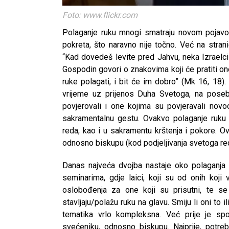
Foto: www.flickr.com
Polaganje ruku mnogi smatraju novom pojavo
pokreta, što naravno nije točno. Već na str
“Kad dovedeš levite pred Jahvu, neka Izraelci
Gospodin govori o znakovima koji će pratiti on
ruke polagati, i bit će im dobro” (Mk 16, 18
vrijeme uz prijenos Duha Svetoga, na poseb
povjerovali i one kojima su povjeravali no
sakramentalnu gestu. Ovakvo polaganje ruku 
reda, kao i u sakramentu krštenja i pokore. O
odnosno biskupu (kod podjeljivanja svetoga red
Danas najveća dvojba nastaje oko polaganja 
seminarima, gdje laici, koji su od onih koji
oslobođenja za one koji su prisutni, te s
stavljaju/polažu ruku na glavu. Smiju li oni to i
tematika vrlo kompleksna. Već prije je sp
svećeniku, odnosno biskupu. Najprije, potr