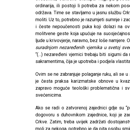
ordinarija, ili postoji li potreba za nekom p
održava. Time se stavljamo u jasnu službu Crkv
moliti. Uz to, potrebno je razumjeti sumnje i 
i česte nepoučenosti puka koji dolazi na ov
molitvene geste koja upućuje na suosjećajnos
ljude u krivovjerje, naravno, bez loše namjere
suradnjom nezaređenih vjernika u svetoj sveć
“(…) nezaređeni vjernici trebaju biti sigurni da
sakramentima, čija je upotreba i podjela vlastit
Ovim se ne zabranjuje polaganje ruku, ali se u 
je česta praksa karizmatske obnove u kvazi
zapravo moguće teološki problematična i sv
svećenicima.
Ako se radi o zatvorenoj zajednici gdje su “pr
dogovoru s duhovnikom zajednice, koji je zad
CNAK
Crkve. Zatim, treba uvijek zadržati dostojans
Kad se nasilje pretvara u optužnicu
moli za nekoga, potrebno je da pita osobu smije 