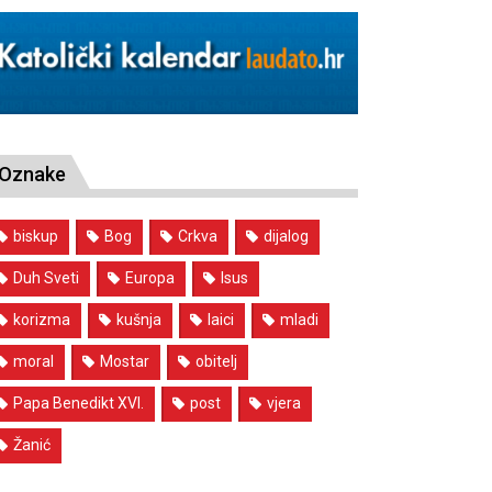
Oznake
biskup
Bog
Crkva
dijalog
Duh Sveti
Europa
Isus
korizma
kušnja
laici
mladi
moral
Mostar
obitelj
Papa Benedikt XVI.
post
vjera
Žanić