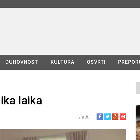
DUHOVNOST
KULTURA
OSVRTI
PREPOR
ika laika
A
A
A