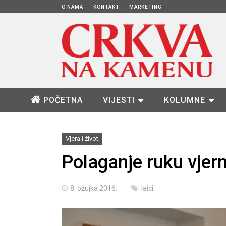
O NAMA
KONTAKT
MARKETING
POČETNA
VIJESTI
KOLUMNE
Vjera i život
Polaganje ruku vjern
8. ožujka 2016.
laici