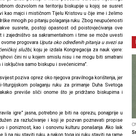
osebnom dozvolom na teritoriju biskupije u kojoj se susret
i kao majci i mističnom Tijelu Kristovu u čije ime i želimo
zadrške mnogih po pitanju polaganja ruku. Zbog neupućenosti
akve susrete, postoji opasnost od poistovjećivanja ove
t i zajedništvo sa sakramentalnom i time se može uvesti
. O ovome progovara
Uputa oko određenih pitanja u svezi sa
eničkoj službi
, koju je izdala Kongregacija za nauk vjere:
 njihovi čini ni u kojem smislu nisu i ne mogu biti smatrani
a i isključiva samo biskupu i svećenicima”.
svijest poziva oprez oko njegova pravilnoga korištenja, jer
-liturgijskom polaganju ruku za primanje Duha Svetoga
akako previše sliči onome što je pridržano biskupima i
avila igre” jasna, potrebno je biti na oprezu, ponajprije u
užen za razlučivanje i koji je pozvan poznavati propise
CNAK
C
tvo i poniznost, kao i osnovnu kulturu ponašanja. Ako laik
Smrtovdan nadbiskupa Petra Čule
D
li na nju staviti ruku, a nakon toga joj ruku staviti na rame