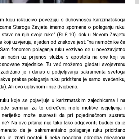
m koju isključivo povezuju s duhovnošću karizmatskoga
anicama Staroga Zavjeta imamo spomena o polaganju ruku:
 stave na njih svoje ruke” (Br 8,10), dok u Novom Zavjetu
e koji uzvjeruju, a jedan od znakova jest: “na nemoćnike će
). Sam fenomen polaganja ruku vezivao se u novozavjetno
an način uz prijenos službe s apostola na one koji su
voosnovane zajednice. Tu već možemo gledati svojevrsnu
zadržano je i danas u podjeljivanju sakramenta svetoga
vakva praksa polaganja ruku pridržana je samo svećeniku,
a). Ali ovo uglavnom i nije dvojbeno.
ruku koje se pojavljuje u karizmatskim zajednicama i na
 vode seminar za to određeni, mole molitve iscjeljenja i
e nerijetko može susresti da pri pojedinačnom susretu
li ne? Na ovo pitanje nije tako lako odgovoriti, budući da je
omenuto da je sakramentalno polaganje ruku pridržano
ebno je znati postoji li neka posebna odredba mjesnoga