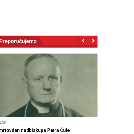
Preporučujemo
NAK
eseta obljetnica poništenja komunističke