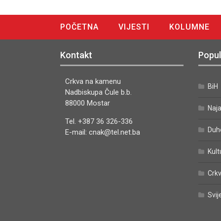
POČETNA
VIJESTI
KOLUMNE
DIGITALNO IZDANJE
Kontakt
Popul
Crkva na kamenu
BiH
Nadbiskupa Čule b.b.
88000 Mostar
Naj
Tel. +387 36 326-336
Duh
E-mail: cnak@tel.net.ba
Kult
Crkv
Svij