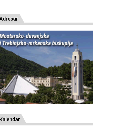
resude bl. Alojziju Stepincu
Adresar
Kalendar