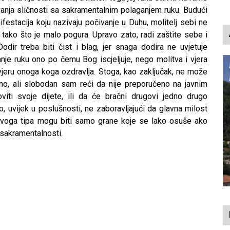
p
ovanja sličnosti sa sakramentalnim polaganjem ruku. Budući
stacija koju nazivaju počivanje u Duhu, molitelj sebi ne
ako što je malo pogura. Upravo zato, radi zaštite sebe i
odir treba biti čist i blag, jer snaga dodira ne uvjetuje
ganje ruku ono po čemu Bog iscjeljuje, nego molitva i vjera
i vjeru onoga koga ozdravlja. Stoga, kao zaključak, ne može
eno, ali slobodan sam reći da nije preporučeno na javnim
iti svoje dijete, ili da će bračni drugovi jedno drugo
no, uvijek u poslušnosti, ne zaboravljajući da glavna milost
ovoga tipa mogu biti samo grane koje se lako osuše ako
 sakramentalnosti.