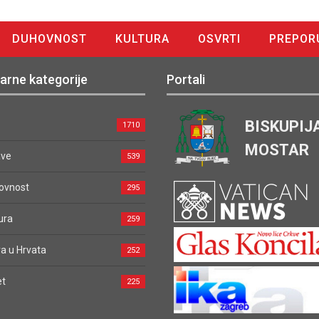
DUHOVNOST
KULTURA
OSVRTI
PREPOR
arne kategorije
Portali
BISKUPIJ
1710
MOSTAR
ave
539
ovnost
295
ura
259
a u Hrvata
252
et
225