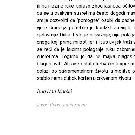
ili na njezine ruke, upravo zbog jasnoga očit
da se u ovakvim susretima često dogodi manife
smije dozvoliti da “pomogne” osobi da padne t
vjere drugoga potrebno je kontakt smanjiti. D
djelovanje Duha. I što je najvažnije, nije pola
onoga koji prima milost, jer i Isus uvijek traž
se reći da je laicima polaganje ruku zabranj
susretima. Logično je da će majka blagoslov
blagosloviti. Ali sve ostalo treba činiti oprez
dolazi po sakramentalnom životu, a molitve 
stablo nema dubok korijen u crkvenom životu i
Don Ivan Marčić
Izvor: Crkva na kamenu