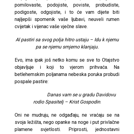
pomilovaste, podojiste, poviste, probudiste,
podigoste, odgojiste, i to će vam dijete biti
najljepši spomenik vaše ljubavi, neuveli rumen
cvijetak i vijenac vaše vječne slave.
Al pastiri sa svog polja hitro ustaju – Idu k njemu
pa se njemu smjerno klanjaju.
Evo, ima ipak još netko komu se sve to Otajstvo
objavljuje i koji to vjerom prihvaća. Na
betlehemskim poljanama nebeska poruka probudi
pospale pastire:
Danas vam se u gradu Davidovu
rodio Spasitelj – Krist Gospodin
.
Oni ne mudruju, ne odgađaju, ne vraćaju se na
svoja ležišta, nego opanke na noge i put privlačne
plamene svjetlosti. Priprosti, jednostavni