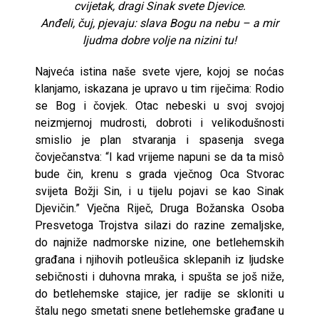
cvijetak, dragi Sinak svete Djevice.
Anđeli, čuj, pjevaju: slava Bogu na nebu – a mir
ljudma dobre volje na nizini tu!
Najveća istina naše svete vjere, kojoj se noćas
klanjamo, iskazana je upravo u tim riječima: Rodio
se Bog i čovjek. Otac nebeski u svoj svojoj
neizmjernoj mudrosti, dobroti i velikodušnosti
smislio je plan stvaranja i spasenja svega
čovječanstva: “I kad vrijeme napuni se da ta misô
bude čin, krenu s grada vječnog Oca Stvorac
svijeta Božji Sin, i u tijelu pojavi se kao Sinak
Djevičin.” Vječna Riječ, Druga Božanska Osoba
Presvetoga Trojstva silazi do razine zemaljske,
do najniže nadmorske nizine, one betlehemskih
građana i njihovih potleušica sklepanih iz ljudske
sebičnosti i duhovna mraka, i spušta se još niže,
do betlehemske stajice, jer radije se skloniti u
štalu nego smetati snene betlehemske građane u