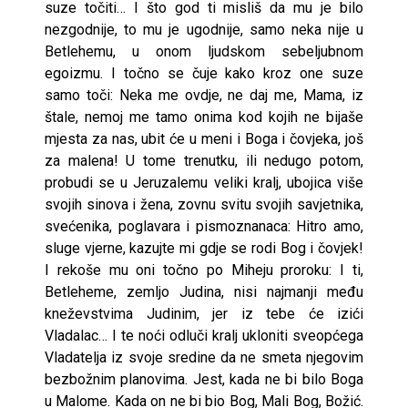
suze točiti… I što god ti misliš da mu je bilo
nezgodnije, to mu je ugodnije, samo neka nije u
Betlehemu, u onom ljudskom sebeljubnom
egoizmu. I točno se čuje kako kroz one suze
samo toči: Neka me ovdje, ne daj me, Mama, iz
štale, nemoj me tamo onima kod kojih ne bijaše
mjesta za nas, ubit će u meni i Boga i čovjeka, još
za malena! U tome trenutku, ili nedugo potom,
probudi se u Jeruzalemu veliki kralj, ubojica više
svojih sinova i žena, zovnu svitu svojih savjetnika,
svećenika, poglavara i pismoznanaca: Hitro amo,
sluge vjerne, kazujte mi gdje se rodi Bog i čovjek!
I rekoše mu oni točno po Miheju proroku: I ti,
Betleheme, zemljo Judina, nisi najmanji među
kneževstvima Judinim, jer iz tebe će izići
Vladalac… I te noći odluči kralj ukloniti sveopćega
Vladatelja iz svoje sredine da ne smeta njegovim
bezbožnim planovima. Jest, kada ne bi bilo Boga
u Malome. Kada on ne bi bio Bog, Mali Bog, Božić.