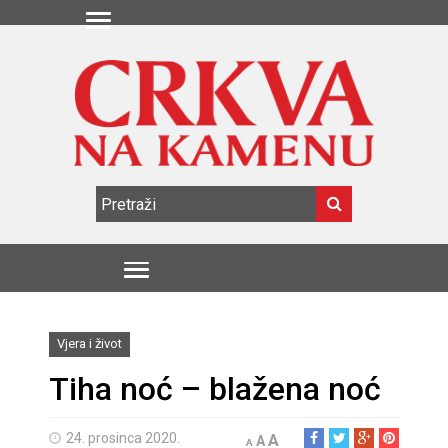
Vjera i život
Tiha noć – blažena noć
24. prosinca 2020.
A
A
A