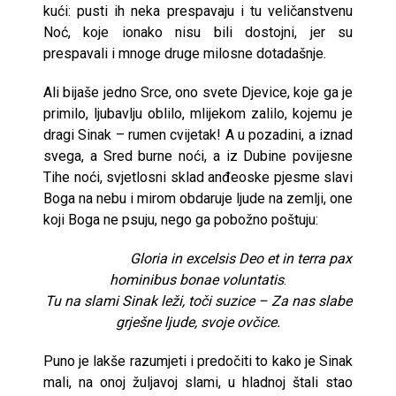
kući: pusti ih neka prespavaju i tu veličanstvenu
Noć, koje ionako nisu bili dostojni, jer su
prespavali i mnoge druge milosne dotadašnje.
Ali bijaše jedno Srce, ono svete Djevice, koje ga je
primilo, ljubavlju oblilo, mlijekom zalilo, kojemu je
dragi Sinak – rumen cvijetak! A u pozadini, a iznad
svega, a Sred burne noći, a iz Dubine povijesne
Tihe noći, svjetlosni sklad anđeoske pjesme slavi
Boga na nebu i mirom obdaruje ljude na zemlji, one
koji Boga ne psuju, nego ga pobožno poštuju:
Gloria in excelsis Deo et in terra pax
hominibus bonae voluntatis
.
Tu na slami Sinak leži, toči suzice – Za nas slabe
grješne ljude, svoje ovčice.
Puno je lakše razumjeti i predočiti to kako je Sinak
mali, na onoj žuljavoj slami, u hladnoj štali stao