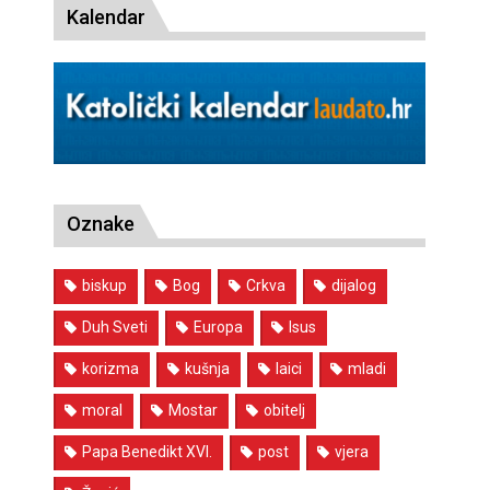
Kalendar
Oznake
biskup
Bog
Crkva
dijalog
Duh Sveti
Europa
Isus
korizma
kušnja
laici
mladi
moral
Mostar
obitelj
Papa Benedikt XVI.
post
vjera