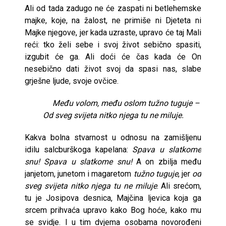
Ali od tada zadugo ne će zaspati ni betlehemske
majke, koje, na žalost, ne primiše ni Djeteta ni
Majke njegove, jer kada uzraste, upravo će taj Mali
reći: tko želi sebe i svoj život sebično spasiti,
izgubit će ga. Ali doći će čas kada će On
nesebično dati život svoj da spasi nas, slabe
grješne ljude, svoje ovčice.
Među volom, među oslom tužno tuguje –
Od sveg svijeta nitko njega tu ne miluje.
Kakva bolna stvarnost u odnosu na zamišljenu
idilu salcburškoga kapelana:
Spava u slatkome
snu! Spava u slatkome snu!
A on zbilja među
janjetom, junetom i magaretom
tužno tuguje
, jer
od
sveg svijeta nitko njega tu ne miluje
. Ali srećom,
tu je Josipova desnica, Majčina ljevica koja ga
srcem prihvaća upravo kako Bog hoće, kako mu
se svidje. I u tim dvjema osobama novorođeni