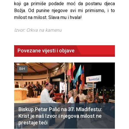
koji ga primiše podade moć da postanu djeca
Božja. Od punine njegove svi mi primismo, i to
milost na milost. Slava mu i hvala!
Izvor: Crkva na kamenu
Povezane vijesti i objave
BiH
Biskup Petar Palić na 37. Mladifestu:
Krist je naš Izvor i njegova milost ne
prestaje teći