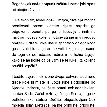
Bogočovjek nađe potpunu zaštitu i zemaljski spas
od ubojica života.
– Pa ako vam, mladi očevi i majke, ruka nije moćna
pomilovati barem vlastito dijete, najprije ga
odgovorno začeti, pa ga s ljubavlju primiti na
majčina i očeva koljena i otpjevati pjesmu njegovu
smiješku, dijete, koje inače spontano osjeća kada
ga se voli i kada ga se ne voli, i kojemu je samo
do toga da se radosno raduje, a ne tužno tuguje,
kako se ne bojite da će vam se te ruke i ta koljena
osušiti, zgrčiti?
I budite uvjereni da s ono dvoje, četvero, sedmero
djece koje primiste iz Božje ruke i odgojiste po
Njegovu zakonu, ne ćete ostati neblagoslovljeni
na dan Suda. Začut ćete vječnoga Sudca, toga iz
betlehemske štalice: Dođite, blagoslovljeni Oca
mojega, bijah Djetešce, pa me primiste, prigrliste,