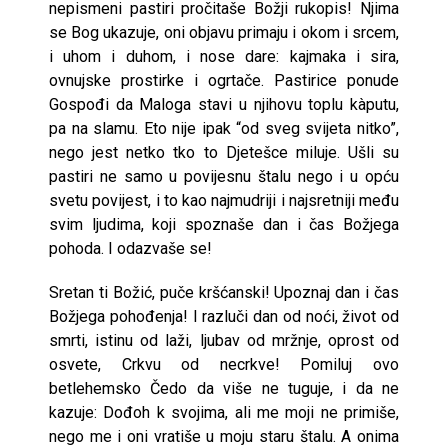
nepismeni pastiri pročitaše Božji rukopis! Njima
se Bog ukazuje, oni objavu primaju i okom i srcem,
i uhom i duhom, i nose dare: kajmaka i sira,
ovnujske prostirke i ogrtače. Pastirice ponude
Gospođi da Maloga stavi u njihovu toplu kàputu,
pa na slamu. Eto nije ipak “od sveg svijeta nitko”,
nego jest netko tko to Djetešce miluje. Ušli su
pastiri ne samo u povijesnu štalu nego i u opću
svetu povijest, i to kao najmudriji i najsretniji među
svim ljudima, koji spoznaše dan i čas Božjega
pohoda. I odazvaše se!
Sretan ti Božić, puče kršćanski! Upoznaj dan i čas
Božjega pohođenja! I razluči dan od noći, život od
smrti, istinu od laži, ljubav od mržnje, oprost od
osvete, Crkvu od necrkve! Pomiluj ovo
betlehemsko Čedo da više ne tuguje, i da ne
kazuje: Dođoh k svojima, ali me moji ne primiše,
nego me i oni vratiše u moju staru štalu. A onima