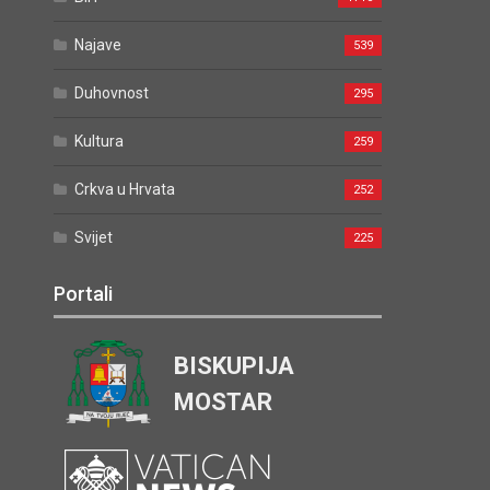
Najave
539
Duhovnost
295
Kultura
259
Crkva u Hrvata
252
Svijet
225
Portali
BISKUPIJA
MOSTAR