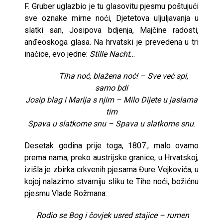
F. Gruber uglazbio je tu glasovitu pjesmu poštujući
sve oznake mirne noći, Djetetova uljuljavanja u
slatki san, Josipova bdjenja, Majčine radosti,
anđeoskoga glasa. Na hrvatski je prevedena u tri
inačice, evo jedne:
Stille Nacht
…
Tiha noć, blažena noć! – Sve već spi,
samo bdi
Josip blag i Marija s njim – Milo Dijete u jaslama
tim
Spava u slatkome snu – Spava u slatkome snu
.
Desetak godina prije toga, 1807., malo ovamo
prema nama, preko austrijske granice, u Hrvatskoj,
izišla je zbirka crkvenih pjesama Đure Vejkovića, u
kojoj nalazimo stvarniju sliku te Tihe noći, božićnu
pjesmu Vlade Rožmana:
Rodio se Bog i čovjek usred stajice – rumen