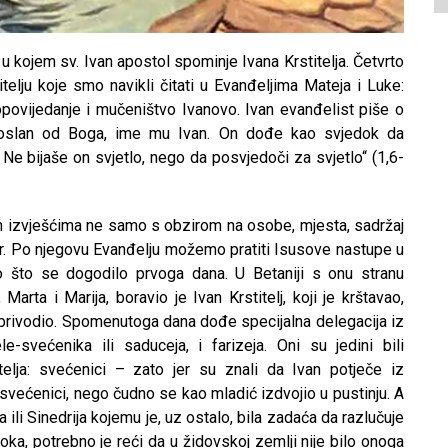
 kojem sv. Ivan apostol spominje Ivana Krstitelja. Četvrto
lju koje smo navikli čitati u Evanđeljima Mateja i Luke:
ropovijedanje i mučeništvo Ivanovo. Ivan evanđelist piše o
k poslan od Boga, ime mu Ivan. On dođe kao svjedok da
 Ne bijaše on svjetlo, nego da posvjedoči za svjetlo“ (1,6-
jim izvješćima ne samo s obzirom na osobe, mjesta, sadržaj
tor. Po njegovu Evanđelju možemo pratiti Isusove nastupe u
o što se dogodilo prvoga dana. U Betaniji s onu stranu
Marta i Marija, boravio je Ivan Krstitelj, koji je krštavao,
 i privodio. Spomenutoga dana dođe specijalna delegacija iz
-svećenika ili saduceja, i farizeja. Oni su jedini bili
stitelja: svećenici – zato jer su znali da Ivan potječe iz
 svećenici, nego čudno se kao mladić izdvojio u pustinju. A
a ili Sinedrija kojemu je, uz ostalo, bila zadaća da razlučuje
oka, potrebno je reći da u židovskoj zemlji nije bilo onoga