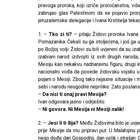
pravoga proroka, koji izriče proročanstva, viš
zabrujao glas Palestinom da se pojavio pror
jeruzalemske delegacije i Ivana Krstitelja tekao 
1. –
Tko si ti?
– pitaju Židovi proroka Ivana
Pomazanika. Čekali su ga stoljećima, i još ga u
po Božjoj volji. Židovi su bili uvjereni da su iza
izabrani narod izdvojiti iz svih drugih naroda
Mesiju kao nekakvu nadnaravnu figuru, drugi k
nacionalni vođa da povede židovsku vojsku u os
pojam o Mesiji. Zbog tako nejasne situacije i 
sebi i narodu neugodne neprilike. Zato poslanst
–
Da nisi ti onaj pravi Mesija?
Ivan odgovara jasno i odrješito:
–
Ni govora. Ni Mesija ni Mesiji nalik!
2. –
Jesi li ti Ilija?
Među Židovima bilo je uvjere
CNAK
prije Mesije da mu pripravi put. U Malahijinu 
Kad se nasilje pretvara 
nego dođe dan Gospodnji, dan velik i strašan. O