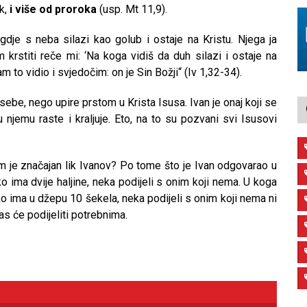
ok,
i više od proroka
(usp. Mt 11,9).
dje s neba silazi kao golub i ostaje na Kristu. Njega ja
krstiti reče mi: ‘Na koga vidiš da duh silazi i ostaje na
am to vidio i svjedočim: on je Sin Božji“ (Iv 1,32-34).
sebe, nego upire prstom u Krista Isusa. Ivan je onaj koji se
jemu raste i kraljuje. Eto, na to su pozvani svi Isusovi
je značajan lik Ivanov? Po tome što je Ivan odgovarao u
Tko ima dvije haljine, neka podijeli s onim koji nema. U koga
Tko ima u džepu 10 šekela, neka podijeli s onim koji nema ni
as će podijeliti potrebnima.