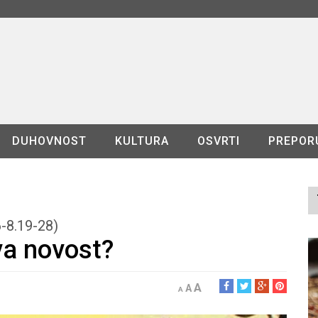
DUHOVNOST
KULTURA
OSVRTI
PREPOR
6-8.19-28)
va novost?
A
A
A