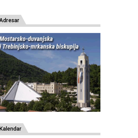
presude bl. Alojziju Stepincu
Adresar
Kalendar