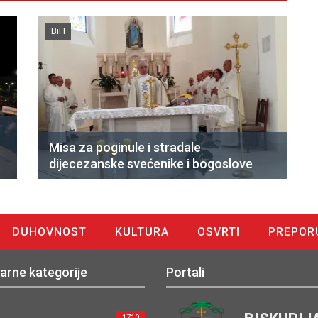
BiH
Misa za poginule i stradale
dijecezanske svećenike i bogoslove
DUHOVNOST
KULTURA
OSVRTI
PREPOR
arne kategorije
Portali
1710