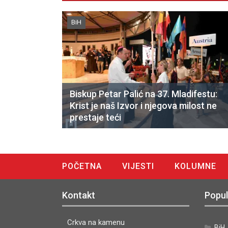
BiH
Biskup Petar Palić na 37. Mladifestu:
Krist je naš Izvor i njegova milost ne
prestaje teći
POČETNA
VIJESTI
KOLUMNE
DIGITALNO IZDANJE
Kontakt
Popul
Crkva na kamenu
BiH