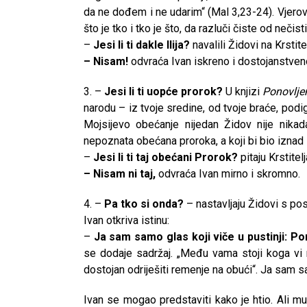
da ne dođem i ne udarim“ (Mal 3,23-24). Vjeroval
što je tko i tko je što, da razluči čiste od nečis
–
Jesi li ti dakle Ilija?
navalili Židovi na Krstitel
– Nisam!
odvraća Ivan iskreno i dostojanstven
3. –
Jesi li ti uopće prorok?
U knjizi
Ponovlje
narodu – iz tvoje sredine, od tvoje braće, podi
Mojsijevo obećanje nijedan Židov nije nika
nepoznata obećana proroka, a koji bi bio iznad 
–
Jesi li ti taj obećani Prorok?
pitaju Krstitel
– Nisam ni taj,
odvraća Ivan mirno i skromno.
4. –
Pa tko si onda?
– nastavljaju Židovi s pos
Ivan otkriva istinu:
–
Ja sam samo glas koji viče u pustinji: Po
se dodaje sadržaj. „Među vama stoji koga vi
dostojan odriješiti remenje na obući“. Ja sam sa
Ivan se mogao predstaviti kako je htio. Ali m