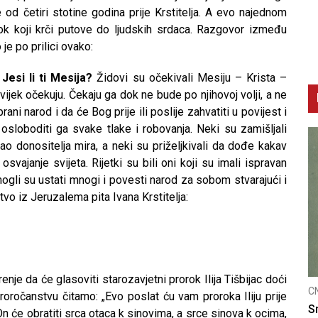
e od četiri stotine godina prije Krstitelja. A evo najednom
ok koji krči putove do ljudskih srdaca. Razgovor između
je po prilici ovako:
.
Jesi li ti Mesija?
Židovi su očekivali Mesiju – Krista –
vijek očekuju. Čekaju ga dok ne bude po njihovoj volji, a ne
brani narod i da će Bog prije ili poslije zahvatiti u povijest i
, osloboditi ga svake tlake i robovanja. Neki su zamišljali
ao donositelja mira, a neki su priželjkivali da dođe kakav
vajanje svijeta. Rijetki su bili oni koji su imali ispravan
mogli su ustati mnogi i povesti narod za sobom stvarajući i
vo iz Jeruzalema pita Ivana Krstitelja:
nje da će glasoviti starozavjetni prorok Ilija Tišbijac doći
CNAK
proročanstvu čitamo: „Evo poslat ću vam proroka Iliju prije
u optužnicu
Smrtovdan nadbiskupa Petra Čule
n će obratiti srca otaca k sinovima, a srce sinova k ocima,