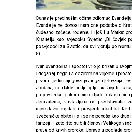
Danas je pred našim očima odlomak Evanđelja u
Evanđelje ne donosi nam one podatke o Krstite
čudesno začeće, rođenje, ili još i u Marka: p
Krstitelju kao svjedoku Svjetla: „Bi čovje
posvjedoči za Svjetlo, da svi vjeruju po njemu.
8).
Ivan evanđelist i apostol vrlo je brižan u svo
i događaj, nego i s obzirom na vrijeme i pros
prvom tjednu njegova javnoga djelovanja. Ev
Jordana, ne dakle ondje gdje su živjeli Lazar, 
propovijedao, pokoru činio i ljude pokori učio
Jeruzalema, sastavljena od predstavnika vele
mjerodavni ispitati i provjeriti identitet Kr
svećeničke obitelji, ali se ne ponaša kao drugi
farizeji – zato što su bili članovi Velikoga vijeć
prave od krivih proroka. Upravo u pogledu pror