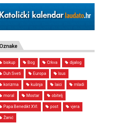
Oznake
biskup
Bog
Crkva
dijalog
Duh Sveti
Europa
Isus
korizma
kušnja
laici
mladi
moral
Mostar
obitelj
Papa Benedikt XVI.
post
vjera
Žanić