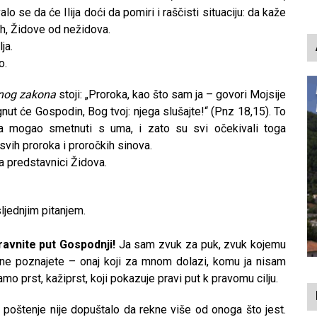
o se da će Ilija doći da pomiri i raščisti situaciju: da kaže
tih, Židove od nežidova.
ja.
o.
nog zakona
stoji: „Proroka, kao što sam ja – govori Mojsije
gnut će Gospodin, Bog tvoj: njega slušajte!“ (Pnz 18,15). To
da mogao smetnuti s uma, i zato su svi očekivali toga
svih proroka i proročkih sinova.
ja predstavnici Židova.
ljednjim pitanjem.
ravnite put Gospodnji!
Ja sam zvuk za puk, zvuk kojemu
 ne poznajete – onaj koji za mnom dolazi, komu ja nisam
mo prst, kažiprst, koji pokazuje pravi put k pravomu cilju.
u poštenje nije dopuštalo da rekne više od onoga što jest.