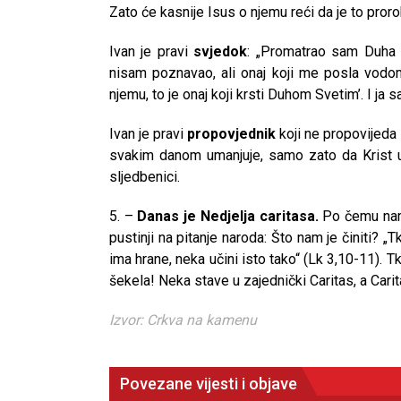
Zato će kasnije Isus o njemu reći da je to pror
Ivan je pravi
svjedok
: „Promatrao sam Duha g
nisam poznavao, ali onaj koji me posla vodom 
njemu, to je onaj koji krsti Duhom Svetim’. I ja s
Ivan je pravi
propovjednik
koji ne propovijeda 
svakim danom umanjuje, samo zato da Krist u n
sljedbenici.
5. –
Danas je Nedjelja caritasa
.
Po čemu nam 
pustinji na pitanje naroda: Što nam je činiti? „
ima hrane, neka učini isto tako“ (Lk 3,10-11). 
šekela! Neka stave u zajednički Caritas, a Carit
Izvor: Crkva na kamenu
Povezane vijesti i objave