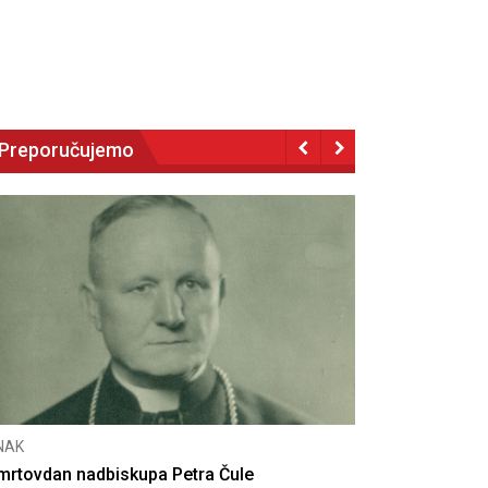
Preporučujemo
CNAK
Deseta obljetnica poništenja komunističke