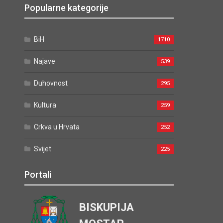
Popularne kategorije
BiH
1710
Najave
539
Duhovnost
295
Kultura
259
Crkva u Hrvata
252
Svijet
225
Portali
BISKUPIJA