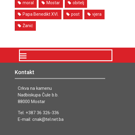
moral
Mostar
obitelj
Papa Benedikt XVI.
post
vjera
Žanić
Kontakt
Crkva na kamenu
Nadbiskupa Čule b.b.
88000 Mostar
Tel. +387 36 326-336
E-mail: cnak@tel.net.ba