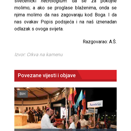
svećenički
necrologium
: da se za pokojne
molimo; a ako se proglase blaženima, onda se
njima molimo da nas zagovaraju kod Boga. I da
nas ovakav Popis podsjeća i na naš iznenadan
odlazak s ovoga svijeta.
Razgovarao: A.Š.
Izvor: Crkva na kamenu
Povezane vijesti i objave
BiH