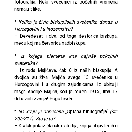
fotografija. Neki svećenici iz početnih vremena
nemaju slike.
*
Koliko je živih biskupijskih svećenika danas, u
Hercegovini i u inozemstvu?
– Devedeset i dva: od toga šestorica biskupa,
među kojima četvorica nadbiskupa.
*
Iz kojega plemena ima najviše pokojnih
svećenika?
– Iz roda Majićeva, čak 6 iz naših biskupija. A
dvojica su živa. Majića svega 13 svećenika u
Hercegovini i u drugim zajednicama. Iz obitelji
msgr. Andrije Majića, koji je ređen 1915., ima 17
duhovnih zvanja! Bogu hvala.
*
Na kraju je donesena
„Opisna bibliografija“
(str.
205-217). Što je to?
– Kratak prikaz članaka, studija, knjiga objavljenih u