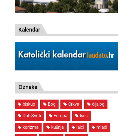
Kalendar
Oznake
biskup
Bog
Crkva
dijalog
Duh Sveti
Europa
Isus
korizma
kušnja
laici
mladi