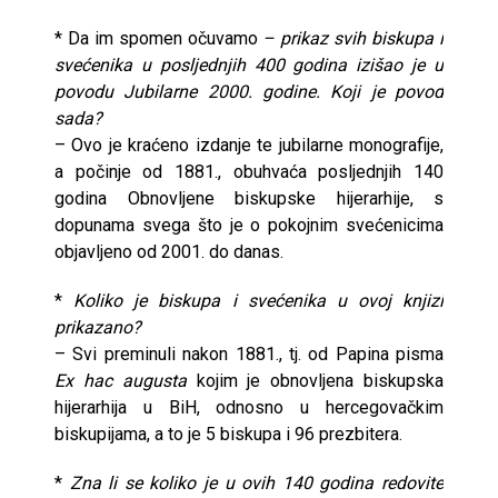
* Da im spomen očuvamo
– prikaz svih biskupa i
svećenika u posljednjih 400 godina izišao je u
povodu Jubilarne 2000. godine. Koji je povod
sada?
– Ovo je kraćeno izdanje te jubilarne monografije,
a počinje od 1881., obuhvaća posljednjih 140
godina Obnovljene biskupske hijerarhije, s
dopunama svega što je o pokojnim svećenicima
objavljeno od 2001. do danas.
*
Koliko je biskupa i svećenika u ovoj knjizi
prikazano?
– Svi preminuli nakon 1881., tj. od Papina pisma
Ex hac augusta
kojim je obnovljena biskupska
hijerarhija u BiH, odnosno u hercegovačkim
biskupijama, a to je 5 biskupa i 96 prezbitera.
*
Zna li se koliko je u ovih 140 godina redovite