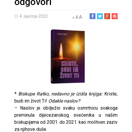
odgovori
4. siječnja 2022.
A
A
A
*
Biskupe Ratko, nedavno je izišla knjiga:
Kriste,
budi im život Ti!
Odakle naslov?
– Naslov je obilježio svaku osmrtnicu svakoga
preminula dijecezanskog svećenika u našim
biskupijama od 2001. do 2021. kao molitven zaziv
za njihove duše.