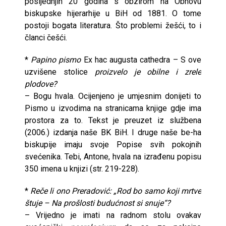
posljednjih 20 godina s obzirom na Obnovu
biskupske hijerarhije u BiH od 1881. O tome
postoji bogata literatura. Što problemi žešći, to i
članci češći.
*
Papino pismo
Ex hac augusta cathedra – S ove
uzvišene stolice
proizvelo je obilne i zrele
plodove?
– Bogu hvala. Ocijenjeno je umjesnim donijeti to
Pismo u izvodima na stranicama knjige gdje ima
prostora za to. Tekst je preuzet iz službena
(2006.) izdanja naše BK BiH. I druge naše be-ha
biskupije imaju svoje Popise svih pokojnih
svećenika. Tebi, Antone, hvala na izrađenu popisu
350 imena u knjizi (str. 219-228).
*
Reče li ono Preradović: „Rod bo samo koji mrtve
štuje – Na prošlosti budućnost si snuje“?
– Vrijedno je imati na radnom stolu ovakav