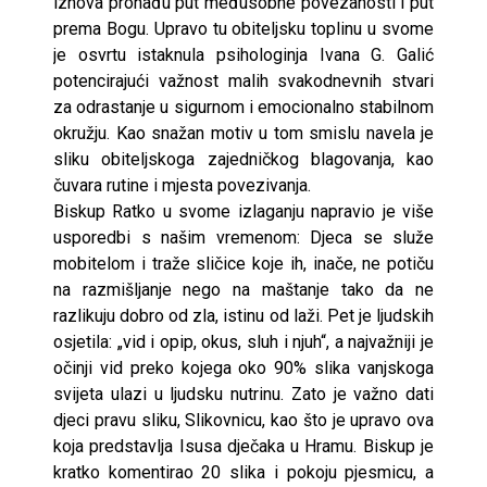
iznova pronađu put međusobne povezanosti i put
prema Bogu. Upravo tu obiteljsku toplinu u svome
je osvrtu istaknula psihologinja Ivana G. Galić
potencirajući važnost malih svakodnevnih stvari
za odrastanje u sigurnom i emocionalno stabilnom
okružju. Kao snažan motiv u tom smislu navela je
sliku obiteljskoga zajedničkog blagovanja, kao
čuvara rutine i mjesta povezivanja.
Biskup Ratko u svome izlaganju napravio je više
usporedbi s našim vremenom: Djeca se služe
mobitelom i traže sličice koje ih, inače, ne potiču
na razmišljanje nego na maštanje tako da ne
razlikuju dobro od zla, istinu od laži. Pet je ljudskih
osjetila: „vid i opip, okus, sluh i njuh“, a najvažniji je
očinji vid preko kojega oko 90% slika vanjskoga
svijeta ulazi u ljudsku nutrinu. Zato je važno dati
djeci pravu sliku, Slikovnicu, kao što je upravo ova
koja predstavlja Isusa dječaka u Hramu. Biskup je
kratko komentirao 20 slika i pokoju pjesmicu, a