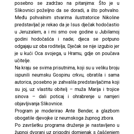
posebno se zadržao na pitanjima: Što je u
Slikovnici poželjno da se doradi, a što pohvalno.
Među pohvalnim stvarima ilustratorice Nikoline
predstavljač je rekao da je Isus dječak hodočastio
u Jeruzalem, a i mi smo ove godine u Jubilarnoj
godini hodočašća i nade; djeca se potpuno
odgajaju uz oba roditelja; Dječak se nije izgubio jer
je u kući Oca svojega, u Hramu, gdje on poučava
učitelje.
Na kraju se svima prisutnima, koji su u veliku broju
ispunili neumsku Gospinu crkvu, obratila i sama
autorica, posebno je zahvalila predstavljačima koji
su joj, uz vlastitu obitelj – muža Marija i trojice
sinova – dali poticaj i ohrabrenje u namjeri
objavljivanja Slikovnice.
Program je moderirao Ante Bender, a glazbom
obogatile djevojke iz neumskoga župnog zbora.
Po završetku programa druženje je nastavljeno u
župnoj dvorani uz prigodni domjenak s čašćenjem