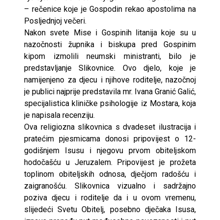
– rečenice koje je Gospodin rekao apostolima na
Posljednjoj večeri.
Nakon svete Mise i Gospinih litanija koje su u
nazočnosti župnika i biskupa pred Gospinim
kipom izmolili neumski ministranti, bilo je
predstavljanje Slikovnice. Ovo djelo, koje je
namijenjeno za djecu i njihove roditelje, nazočnoj
je publici najprije predstavila mr. Ivana Granić Galić,
specijalistica kliničke psihologije iz Mostara, koja
je napisala recenziju.
Ova religiozna slikovnica s dvadeset ilustracija i
pratećim pjesmicama donosi pripovijest o 12-
godišnjem Isusu i njegovu prvom obiteljskom
hodočašću u Jeruzalem. Pripovijest je prožeta
toplinom obiteljskih odnosa, dječjom radošću i
zaigranošću. Slikovnica vizualno i sadržajno
poziva djecu i roditelje da i u ovom vremenu,
slijedeći Svetu Obitelj, posebno dječaka Isusa,