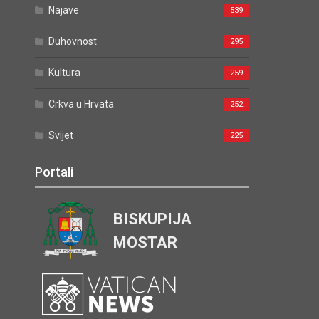
Najave
539
Duhovnost
295
Kultura
259
Crkva u Hrvata
252
Svijet
225
Portali
BISKUPIJA
MOSTAR