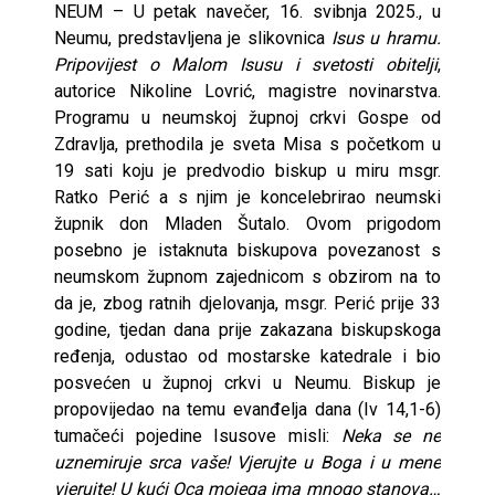
NEUM – U petak navečer, 16. svibnja 2025., u
Neumu, predstavljena je slikovnica
Isus u hramu.
Pripovijest o Malom Isusu i svetosti obitelji
,
autorice Nikoline Lovrić, magistre novinarstva.
Programu u neumskoj župnoj crkvi Gospe od
Zdravlja, prethodila je sveta Misa s početkom u
19 sati koju je predvodio biskup u miru msgr.
Ratko Perić a s njim je koncelebrirao neumski
župnik don Mladen Šutalo. Ovom prigodom
posebno je istaknuta biskupova povezanost s
neumskom župnom zajednicom s obzirom na to
da je, zbog ratnih djelovanja, msgr. Perić prije 33
godine, tjedan dana prije zakazana biskupskoga
ređenja, odustao od mostarske katedrale i bio
posvećen u župnoj crkvi u Neumu. Biskup je
propovijedao na temu evanđelja dana (Iv 14,1-6)
tumačeći pojedine Isusove misli:
Neka se ne
uznemiruje srca vaše! Vjerujte u Boga i u mene
vjerujte! U kući Oca mojega ima mnogo stanova…