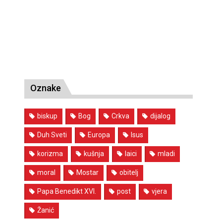
Oznake
biskup
Bog
Crkva
dijalog
Duh Sveti
Europa
Isus
korizma
kušnja
laici
mladi
moral
Mostar
obitelj
Papa Benedikt XVI.
post
vjera
Žanić