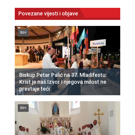
Povezane vijesti i objave
BiH
Biskup Petar Palić na 37. Mladifestu:
Krist je naš Izvor i njegova milost ne
prestaje teći
BiH