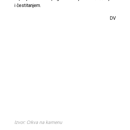
i čestitanjem.
DV
Izvor: Crkva na kamenu