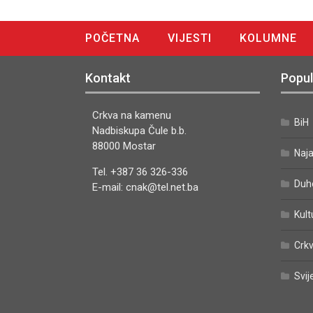
POČETNA
VIJESTI
KOLUMNE
DIGITALNO IZDANJE
Kontakt
Popul
Crkva na kamenu
BiH
Nadbiskupa Čule b.b.
88000 Mostar
Naj
Tel. +387 36 326-336
Duh
E-mail: cnak@tel.net.ba
Kult
Crkv
Svij