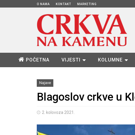
O NAMA
KONTAKT
MARKETING
POČETNA
VIJESTI
KOLUMNE
Najave
Blagoslov crkve u K
2. kolovoza 2021.