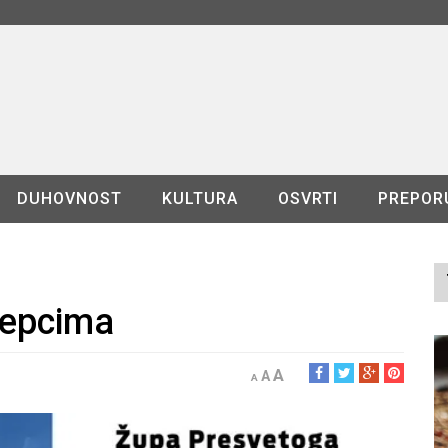
DUHOVNOST
KULTURA
OSVRTI
PREPOR
lepcima
A
A
A