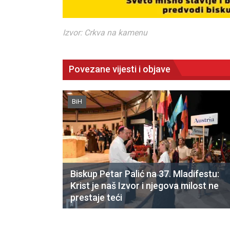
Izvor: Crkva na kamenu
Povezane vijesti i objave
BiH
Biskup Petar Palić na 37. Mladifestu:
Krist je naš Izvor i njegova milost ne
prestaje teći