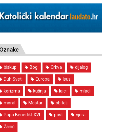
Oznake
biskup
Bog
Crkva
dijalog
Duh Sveti
Europa
Isus
korizma
kušnja
laici
mladi
moral
Mostar
obitelj
Papa Benedikt XVI.
post
vjera
Žanić