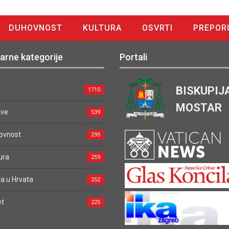
DUHOVNOST
KULTURA
OSVRTI
PREPOR
arne kategorije
Portali
BISKUPIJ
1710
MOSTAR
ave
539
ovnost
295
ura
259
a u Hrvata
252
et
225