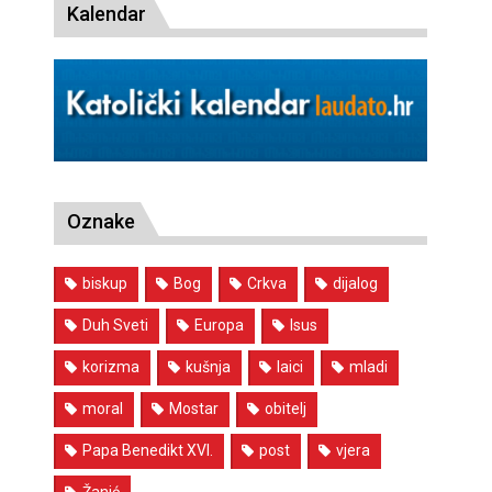
Kalendar
Oznake
biskup
Bog
Crkva
dijalog
Duh Sveti
Europa
Isus
korizma
kušnja
laici
mladi
moral
Mostar
obitelj
Papa Benedikt XVI.
post
vjera