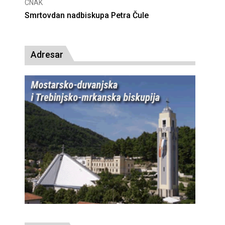
CNAK
CNAK
Smrtovdan nadbiskupa Petra Čule
Deseta obl
presude bl.
Adresar