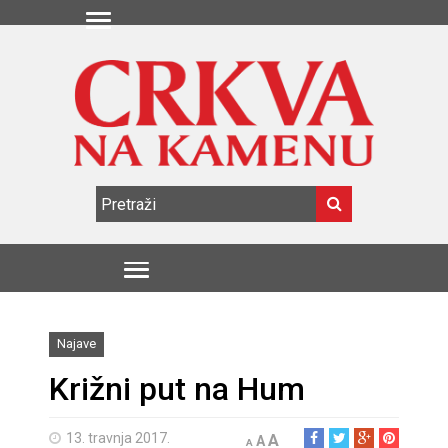
Najave
Križni put na Hum
13. travnja 2017.
A
A
A