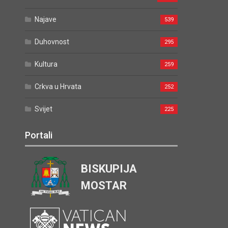
Najave
539
Duhovnost
295
Kultura
259
Crkva u Hrvata
252
Svijet
225
Portali
BISKUPIJA
MOSTAR