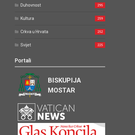
Duhovnost
295
Kultura
259
Crkva u Hrvata
252
Svijet
225
Portali
BISKUPIJA
MOSTAR