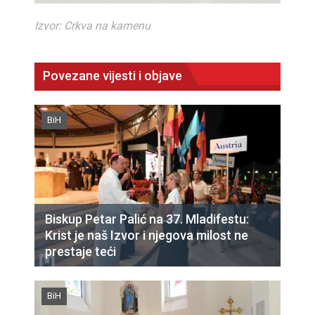
Izvor: Crkva na kamenu
Povezane vijesti i objave
BiH
Biskup Petar Palić na 37. Mladifestu:
Krist je naš Izvor i njegova milost ne
prestaje teći
BiH