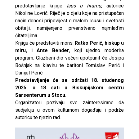
predstavljanje knjige
Isus u hramu
, autorice
Nikoline Lovrić. Riječ je o djelu koje na pristupačan
način donosi pripovijest o malom Isusu i svetosti
obitelji, namijenjeno prvenstveno najmlađim
čitateljima.
Knjigu će predstaviti mons.
Ratko Perić, biskup u
miru, i Ante Bender
, koji ujedno moderira
program. Glazbeni dio večeri upotpunit će Josipa
Bošnjak na klaviru te baritoni Tomislav Perić i
Danijel Perić.
Predstavljanje će se održati 18. studenog
2025. u 18 sati u Biskupijskom centru
Sarsenterum u Stocu.
Organizatori pozivaju sve zainteresirane da
sudjeluju u ovom kulturnom događaju i podrže
autoricu te njezin rad.