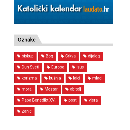
Oznake
biskup
Bog
Crkva
dijalog
Duh Sveti
Europa
Isus
korizma
kušnja
laici
mladi
moral
Mostar
obitelj
Papa Benedikt XVI.
post
vjera
Žanić