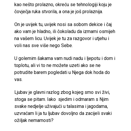
kao nešto prolazno, okreću se tehnologiji koju je
čovječja ruka stvorila, a ona je još prolaznija.
On je uvijek tu, uvijek nosi sa sobom dekice i čaj
ako vam je hladno, ili čokoladu da izmami osmijeh
na vašem licu. Uvijek je tu za razgovor i utjehu i
voli nas sve više nego Sebe.
U golemim šakama vam nudi nadu i ljepotu i dom i
toplotu, ali vi to ne možete uzeti ako se ne
potrudite barem pogledati u Njega dok hoda do
vas.
Ljubav je glavni razlog zbog kojeg smo svi živi,
stoga se pitam. Iako sjedim i odmaram s Njim
svake nedjelje uživajući u talasima i jagodama,
uzvraćam li ja tu ljubav dovoljno da zacijeli svaki
ožiljak nemarnosti?