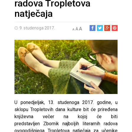
radova Tropletova
natječaja
9. studenoga 2017.
A
A
A
U ponedjeljak, 13. studenoga 2017. godine, u
sklopu Tropletovih dana kulture bit će priređena
književna večer na kojoj će biti
predstavljen Zbornik najboljih literarnih radova
ovogodišnjega Tropletova natječaja za učenike