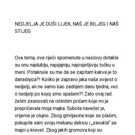
NEDJELJA JE DUŠI LIJEK, NAŠ JE BILJEG I NAŠ
STIJEG
Ova tema, ove riječi spomenute u naslovu dotakle
su onu najdublju, najsjajniju, najosjetljiviju točku u
meni. Potaknule su me da se zapitam kakva je to
današnjica?! Koliko je zapravo jaka naša svijest o
nedjelji, ali ne samo kao zadnjem danu tjedna, već
o nedjelji po kojoj smo spašeni?! Zato ovaj rad
želim zasnovati na istinitim pričam koje mi je
prepričavala moja majka. Subota navečer je,
vrijeme je olujno. Zbog grmljavine koje se plašim,
pokupila sam svoju mekanu dekicu i „zavukla“ se
majci u krevet. Zbog jakih gromova koji su