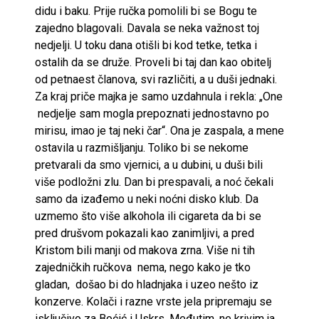
didu i baku. Prije ručka pomolili bi se Bogu te
zajedno blagovali. Davala se neka važnost toj
nedjelji. U toku dana otišli bi kod tetke, tetka i
ostalih da se druže. Proveli bi taj dan kao obitelj
od petnaest članova, svi različiti, a u duši jednaki.
Za kraj priče majka je samo uzdahnula i rekla: „One
nedjelje sam mogla prepoznati jednostavno po
mirisu, imao je taj neki čar“. Ona je zaspala, a mene
ostavila u razmišljanju. Toliko bi se nekome
pretvarali da smo vjernici, a u dubini, u duši bili
više podložni zlu. Dan bi prespavali, a noć čekali
samo da izađemo u neki noćni disko klub. Da
uzmemo što više alkohola ili cigareta da bi se
pred drušvom pokazali kao zanimljivi, a pred
Kristom bili manji od makova zrna. Više ni tih
zajedničkih ručkova nema, nego kako je tko
gladan, došao bi do hladnjaka i uzeo nešto iz
konzerve. Kolači i razne vrste jela pripremaju se
isključivo za Boćić i Uskrs. Međutim, ne krivim ja