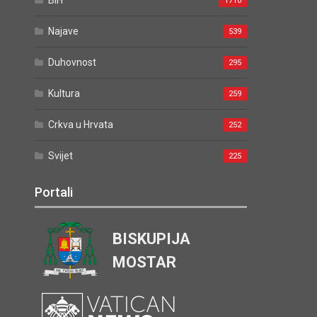
BiH
1710
Najave
539
Duhovnost
295
Kultura
259
Crkva u Hrvata
252
Svijet
225
Portali
BISKUPIJA
MOSTAR