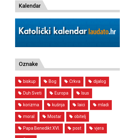
Kalendar
Oznake
biskup
Bog
Crkva
dijalog
Duh Sveti
Europa
Isus
korizma
kušnja
laici
mladi
moral
Mostar
obitelj
Papa Benedikt XVI.
post
vjera