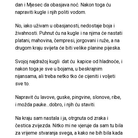
dan i Mjesec da obasjava noć. Nakon toga ću
napraviti kugle i njih politi vodom.
No, iako uživam u obasjanosti, nedostaje boja i
živahnosti. Puhnut ću na kugle i na njima će nastati
platani, mahovina, čempresi, jorgovani i ruže, a na
drugom kraju svijeta će biti velike planine pijeska.
Svojoj najdražoj kugli dat ću kapice od hladnoće, i
nakon toga je sve u bojama, u beskrajnim
nijansama, ali treba netko tko će cijeniti i voljeti
sve to.
Napravit ću lavove, guske, pingvine, slonove, ribe,
i možda pauke…dobro, i njih ću staviti.
Na kraju sam nastala i ja, otrgnuta od zraka i
čestica zvijezda. Nitko mi ne vjeruje da sam tu bila
za vrijeme stvaranja svega, a kako ne bih bila kada