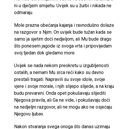
ni u dječjem smijehu. Uvijek su u žurbi i nikada ne
odmaraju.
Mole prazna obećanja kajanja i ravnodušno dolaze
na razgovor s Njim. On uvijek bude tužan kada se
samo ja sjetim doći nedjeljom, ali Mu bude drago
što ponesem jagode iz svoga vrta i pripovijedam
svoj tjedan dok gledamo more.
Uvijek se nada nekom preokretu u izgubljenosti
ostalih, a nemam Mu srca reći kako su davno
prestali tragati. Napravili su svoje idole, svoje
vjere i svoje morale, i njih slijepo slijede, a na kraju
budu prevareni. Onda opet pokušavaju slijediti
Njegova pravila, ali Ga ne vide, i pokušavaju doći
na nedjeljni razgovor, ali ne mogu ako ne osjećaju
Njegovu ljubav.
Nakon stvaranja svega onoga što danas uzimaju