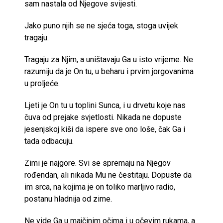
sam nastala od Njegove svijesti.
Jako puno njih se ne sjeća toga, stoga uvijek
tragaju.
Tragaju za Njim, a uništavaju Ga u isto vrijeme. Ne
razumiju da je On tu, u beharu i prvim jorgovanima
u proljeće.
Ljeti je On tu u toplini Sunca, i u drvetu koje nas
čuva od prejake svjetlosti. Nikada ne dopuste
jesenjskoj kiši da ispere sve ono loše, čak Ga i
tada odbacuju.
Zimi je najgore. Svi se spremaju na Njegov
rođendan, ali nikada Mu ne čestitaju. Dopuste da
im srca, na kojima je on toliko marljivo radio,
postanu hladnija od zime.
Ne vide Ga u majčinim očima i u očevim rukama, a