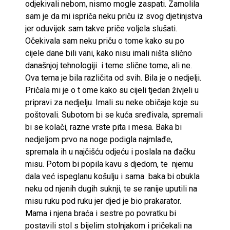
odjekivali nebom, nismo mogle zaspati. Zamolila
sam je da mi ispriča neku priču iz svog djetinjstva
jer oduvijek sam takve priče voljela slušati.
Očekivala sam neku priču o tome kako su po
cijele dane bili vani, kako nisu imali ništa slično
današnjoj tehnologiji i teme slične tome, ali ne.
Ova tema je bila različita od svih. Bila je o nedjelji.
Pričala mi je o t ome kako su cijeli tjedan živjeli u
pripravi za nedjelju. Imali su neke običaje koje su
poštovali. Subotom bi se kuća sređivala, spremali
bi se kolači, razne vrste pita i mesa. Baka bi
nedjeljom prvo na noge podigla najmlađe,
spremala ih u najčišću odjeću i poslala na đačku
misu. Potom bi popila kavu s djedom, te njemu
dala već ispeglanu košulju i sama baka bi obukla
neku od njenih dugih suknji, te se ranije uputili na
misu ruku pod ruku jer djed je bio prakarator.
Mama i njena braća i sestre po povratku bi
postavili stol s bijelim stolnjakom i pričekali na