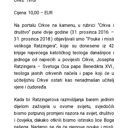
Uvez: Tvrdi
Cijena: 10,00 – EUR
Na portalu Crkve na kamenu, u rubrici “Crkva i
društvo” pune dvije godine (31. prosinca 2016. –
31. prosinca 2018.) objavljivali smo “Pouke i misli
velikoga Ratzingera”, koje su donesene iz 42
knjige najvećega katoličkog teologa današnjice i
jednoga od najvećih u povijesti Crkve, Josepha
Ratzingera – Svetoga Oca pape Benedikta XVI.;
teologa jasnih crkvenih načela i pape koji će u
učiteljstvu Crkve ostati kao nenadmašan učitelj
vjere i ćudoređa.
Kada bi Ratzingerova razmišljanja barem jednim
dijelom zaživjela u ovome svijetu, svjedočili
bismo potpunoj promjeni nazora na svijet, društvo
i čovjeka, dakako otkrili bismo istinsko lice Boga
našega. Nadamo se da će njegove pouke i misli,