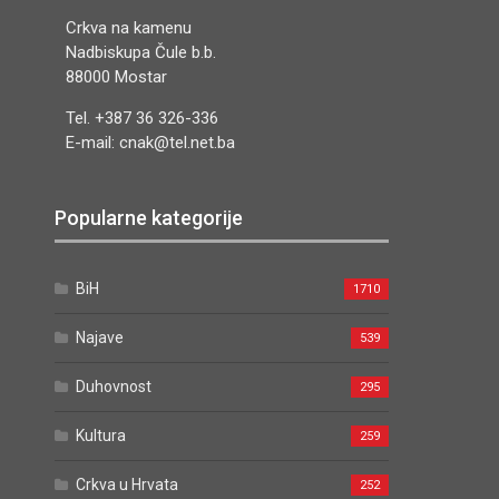
Crkva na kamenu
Nadbiskupa Čule b.b.
88000 Mostar
Tel. +387 36 326-336
E-mail: cnak@tel.net.ba
Popularne kategorije
BiH
1710
Najave
539
Duhovnost
295
Kultura
259
Crkva u Hrvata
252