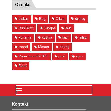
Oznake
biskup
Bog
Crkva
dijalog
Duh Sveti
Europa
Isus
korizma
kušnja
laici
mladi
moral
Mostar
obitelj
Papa Benedikt XVI.
post
vjera
Žanić
Kontakt