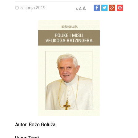
5. lipnja 2019.
A
A
A
Autor: Božo Goluža