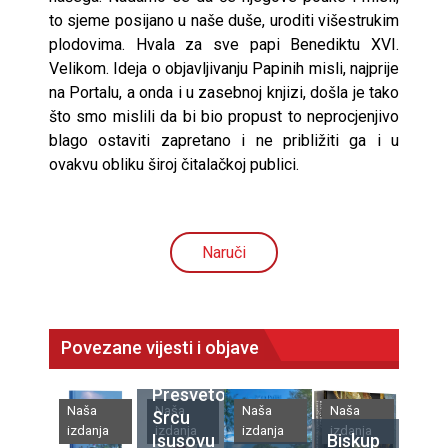
to sjeme posijano u naše duše, uroditi višestrukim
plodovima. Hvala za sve papi Benediktu XVI.
Velikom. Ideja o objavljivanju Papinih misli, najprije
na Portalu, a onda i u zasebnoj knjizi, došla je tako
što smo mislili da bi bio propust to neprocjenjivo
blago ostaviti zapretano i ne približiti ga i u
ovakvu obliku široj čitalačkoj publici.
Naruči
Povezane vijesti i objave
Presvetomu
Naša
Naša
Naša
Naša
Srcu
izdanja
izdanja
izdanja
izdanja
Isusovu
Biskup