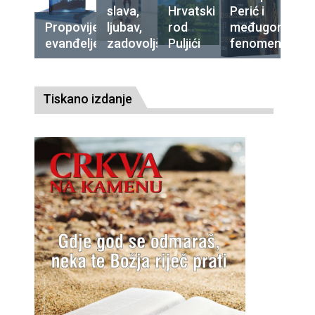
slava,
Hrvatski
Perić i
Propovijedajte
ljubav,
rod
međugorski
evanđelje
zadovoljština
Puljići
fenomen
Tiskano izdanje