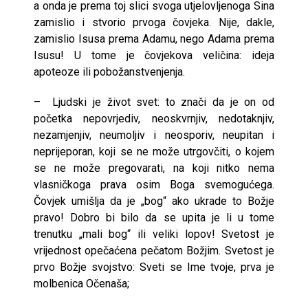
a onda je prema toj slici svoga utjelovljenoga Sina
zamislio i stvorio prvoga čovjeka. Nije, dakle,
zamislio Isusa prema Adamu, nego Adama prema
Isusu! U tome je čovjekova veličina: ideja
apoteoze ili pobožanstvenjenja.
– Ljudski je život svet: to znači da je on od
početka nepovrjediv, neoskvrnjiv, nedotaknjiv,
nezamjenjiv, neumoljiv i neosporiv, neupitan i
neprijeporan, koji se ne može utrgovčiti, o kojem
se ne može pregovarati, na koji nitko nema
vlasničkoga prava osim Boga svemogućega.
Čovjek umišlja da je „bog“ ako ukrade to Božje
pravo! Dobro bi bilo da se upita je li u tome
trenutku „mali bog“ ili veliki lopov! Svetost je
vrijednost opečaćena pečatom Božjim. Svetost je
prvo Božje svojstvo: Sveti se Ime tvoje, prva je
molbenica Očenaša;