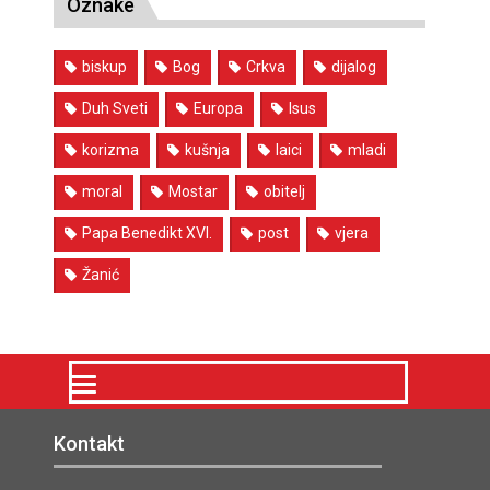
Oznake
biskup
Bog
Crkva
dijalog
Duh Sveti
Europa
Isus
korizma
kušnja
laici
mladi
moral
Mostar
obitelj
Papa Benedikt XVI.
post
vjera
Žanić
Kontakt