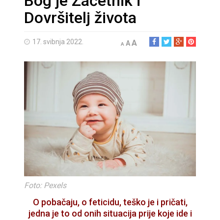
Bog je Začetnik i
Dovršitelj života
17. svibnja 2022.
A
A
A
Foto: Pexels
O pobačaju, o feticidu, teško je i pričati,
jedna je to od onih situacija prije koje ide i