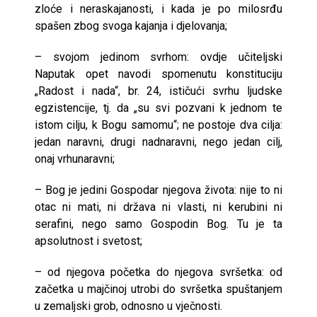
zloće i neraskajanosti, i kada je po milosrđu
spašen zbog svoga kajanja i djelovanja;
– svojom jedinom svrhom: ovdje učiteljski
Naputak opet navodi spomenutu konstituciju
„Radost i nada“, br. 24, ističući svrhu ljudske
egzistencije, tj. da „su svi pozvani k jednom te
istom cilju, k Bogu samomu“; ne postoje dva cilja:
jedan naravni, drugi nadnaravni, nego jedan cilj,
onaj vrhunaravni;
– Bog je jedini Gospodar njegova života: nije to ni
otac ni mati, ni država ni vlasti, ni kerubini ni
serafini, nego samo Gospodin Bog. Tu je ta
apsolutnost i svetost;
– od njegova početka do njegova svršetka: od
začetka u majčinoj utrobi do svršetka spuštanjem
u zemaljski grob, odnosno u vječnosti.