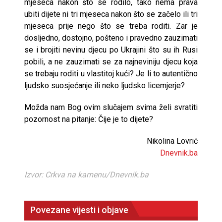
mjeseca nakon što se rodilo, tako nema prava
ubiti dijete ni tri mjeseca nakon što se začelo ili tri
mjeseca prije nego što se treba roditi. Zar je
dosljedno, dostojno, pošteno i pravedno zauzimati
se i brojiti nevinu djecu po Ukrajini što su ih Rusi
pobili, a ne zauzimati se za najneviniju djecu koja
se trebaju roditi u vlastitoj kući? Je li to autentično
ljudsko suosjećanje ili neko ljudsko licemjerje?
Možda nam Bog ovim slučajem svima želi svratiti
pozornost na pitanje: Čije je to dijete?
Nikolina Lovrić
Dnevnik.ba
Izvor: Crkva na kamenu/Dnevnik.ba
Povezane vijesti i objave