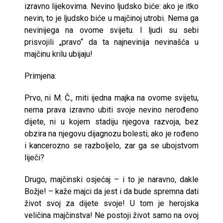
izravno lijekovima. Nevino ljudsko biće: ako je itko
nevin, to je ljudsko biće u majčinoj utrobi. Nema ga
nevinijega na ovome svijetu. I ljudi su sebi
prisvojili „pravo“ da ta najnevinija nevinašća u
majčinu krilu ubijaju!
Primjena:
Prvo, ni M. Č., miti ijedna majka na ovome svijetu,
nema prava izravno ubiti svoje nevino nerođeno
dijete, ni u kojem stadiju njegova razvoja, bez
obzira na njegovu dijagnozu bolesti; ako je rođeno
i kancerozno se razboljelo, zar ga se ubojstvom
liječi?
Drugo, majčinski osjećaj – i to je naravno, dakle
Božje! – kaže majci da jest i da bude spremna dati
život svoj za dijete svoje! U tom je herojska
veličina majčinstva! Ne postoji život samo na ovoj