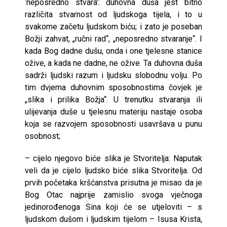
‘neposredno stvara’: duhovna duša jest bitno
različita stvarnost od ljudskoga tijela, i to u
svakome začetu ljudskom biću; i zato je poseban
Božji zahvat, „ručni rad“, „neposredno stvaranje“. I
kada Bog dadne dušu, onda i one tjelesne stanice
ožive, a kada ne dadne, ne ožive. Ta duhovna duša
sadrži ljudski razum i ljudsku slobodnu volju. Po
tim dvjema duhovnim sposobnostima čovjek je
„slika i prilika Božja“. U trenutku stvaranja ili
ulijevanja duše u tjelesnu materiju nastaje osoba
koja se razvojem sposobnosti usavršava u punu
osobnost;
– cijelo njegovo biće slika je Stvoritelja: Naputak
veli da je cijelo ljudsko biće slika Stvoritelja. Od
prvih početaka kršćanstva prisutna je misao da je
Bog Otac najprije zamislio svoga vječnoga
jedinorođenoga Sina koji će se utjeloviti – s
ljudskom dušom i ljudskim tijelom – Isusa Krista,