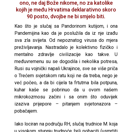
ono, ne daj Bože nikome, no za katolike
kojih je među Hrvatima deklarativno skoro
90 posto, dvojbe ne bi smjelo biti.
Kao što je slučaj sa Pandorinom kutijom, i ona
Pandemijina kao da je poslužila da iz nje izađu
sva zla svijeta. Od nepoznatog virusa do mjera
preživljavanja. Nastradalo je kolektivno fizičko i
mentalno zdravlje civilizacije kao takve. U
međuvremenu su se dogodila i nekolika potresa,
Rusi su vojnički napali Ukrajince, sve se više priča
o Trećem svjetskom ratu koji ne da treba, nego je
već počeo, a da bi cijela ta frtutma bila potpuna,
kuhar kaše se pobrinuo da u ovom našem
mikrokozmosu začini i sa onim što oduvijek
izaziva prijepore – pitanjem svjetonazora –
pobačajem.
Iako lociran na području RH, slučaj trudnice M. koja
u visokom stupnju trudnoće želi pobaciti (usmrtiti