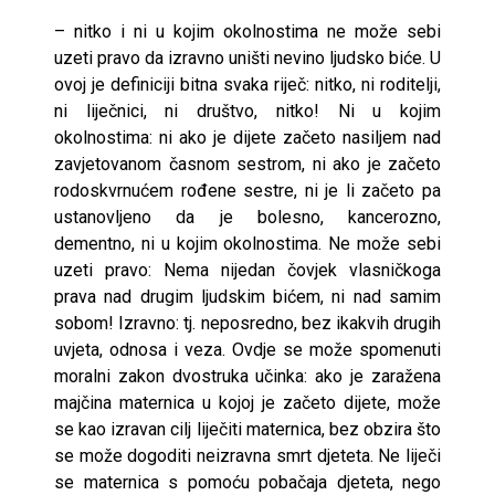
– nitko i ni u kojim okolnostima ne može sebi
uzeti pravo da izravno uništi nevino ljudsko biće. U
ovoj je definiciji bitna svaka riječ: nitko, ni roditelji,
ni liječnici, ni društvo, nitko! Ni u kojim
okolnostima: ni ako je dijete začeto nasiljem nad
zavjetovanom časnom sestrom, ni ako je začeto
rodoskvrnućem rođene sestre, ni je li začeto pa
ustanovljeno da je bolesno, kancerozno,
dementno, ni u kojim okolnostima. Ne može sebi
uzeti pravo: Nema nijedan čovjek vlasničkoga
prava nad drugim ljudskim bićem, ni nad samim
sobom! Izravno: tj. neposredno, bez ikakvih drugih
uvjeta, odnosa i veza. Ovdje se može spomenuti
moralni zakon dvostruka učinka: ako je zaražena
majčina maternica u kojoj je začeto dijete, može
se kao izravan cilj liječiti maternica, bez obzira što
se može dogoditi neizravna smrt djeteta. Ne liječi
se maternica s pomoću pobačaja djeteta, nego