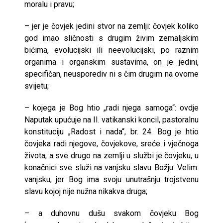
moralu i pravu;
– jer je čovjek jedini stvor na zemlji: čovjek koliko
god imao sličnosti s drugim živim zemaljskim
bićima, evolucijski ili neevolucijski, po raznim
organima i organskim sustavima, on je jedini,
specifičan, neusporediv ni s čim drugim na ovome
svijetu;
– kojega je Bog htio „radi njega samoga“: ovdje
Naputak upućuje na II. vatikanski koncil, pastoralnu
konstituciju „Radost i nada“, br. 24. Bog je htio
čovjeka radi njegove, čovjekove, sreće i vječnoga
života, a sve drugo na zemlji u službi je čovjeku, u
konačnici sve služi na vanjsku slavu Božju. Velim:
vanjsku, jer Bog ima svoju unutrašnju trojstvenu
slavu kojoj nije nužna nikakva druga;
– a duhovnu dušu svakom čovjeku Bog