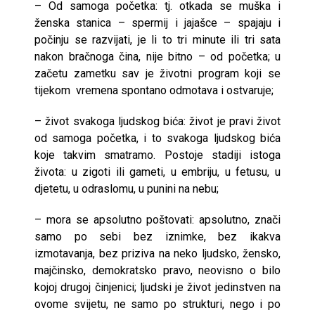
– Od samoga početka: tj. otkada se muška i
ženska stanica – spermij i jajašce – spajaju i
počinju se razvijati, je li to tri minute ili tri sata
nakon bračnoga čina, nije bitno – od početka; u
začetu zametku sav je životni program koji se
tijekom vremena spontano odmotava i ostvaruje;
– život svakoga ljudskog bića: život je pravi život
od samoga početka, i to svakoga ljudskog bića
koje takvim smatramo. Postoje stadiji istoga
života: u zigoti ili gameti, u embriju, u fetusu, u
djetetu, u odraslomu, u punini na nebu;
– mora se apsolutno poštovati: apsolutno, znači
samo po sebi bez iznimke, bez ikakva
izmotavanja, bez priziva na neko ljudsko, žensko,
majčinsko, demokratsko pravo, neovisno o bilo
kojoj drugoj činjenici; ljudski je život jedinstven na
ovome svijetu, ne samo po strukturi, nego i po