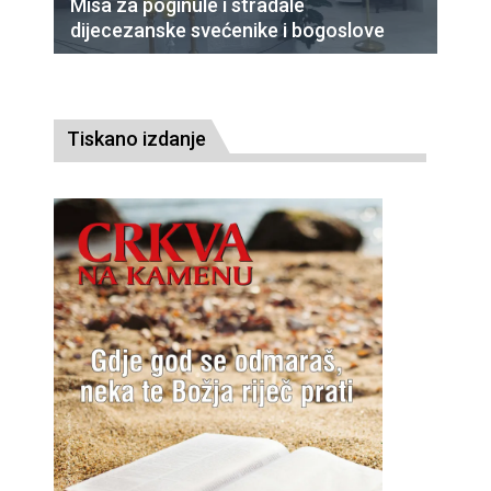
Misa za poginule i stradale
dijecezanske svećenike i bogoslove
Tiskano izdanje