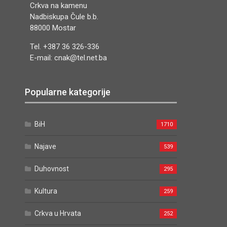
Crkva na kamenu
Nadbiskupa Čule b.b.
88000 Mostar
Tel. +387 36 326-336
E-mail: cnak@tel.net.ba
Popularne kategorije
BiH
1710
Najave
539
Duhovnost
295
Kultura
259
Crkva u Hrvata
252