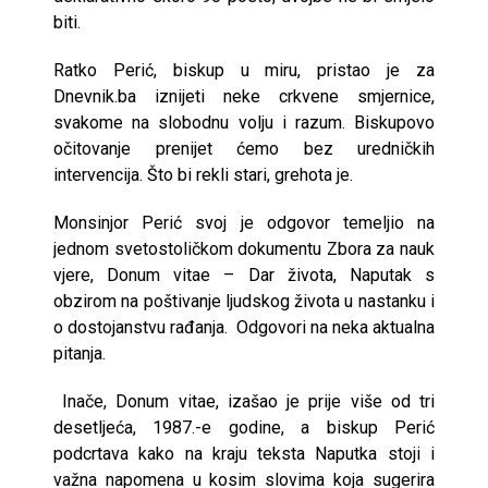
biti.
Ratko Perić, biskup u miru, pristao je za
Dnevnik.ba iznijeti neke crkvene smjernice,
svakome na slobodnu volju i razum. Biskupovo
očitovanje prenijet ćemo bez uredničkih
intervencija. Što bi rekli stari, grehota je.
Monsinjor Perić svoj je odgovor temeljio na
jednom svetostoličkom dokumentu Zbora za nauk
vjere, Donum vitae – Dar života, Naputak s
obzirom na poštivanje ljudskog života u nastanku i
o dostojanstvu rađanja. Odgovori na neka aktualna
pitanja.
Inače, Donum vitae, izašao je prije više od tri
desetljeća, 1987.-e godine, a biskup Perić
podcrtava kako na kraju teksta Naputka stoji i
važna napomena u kosim slovima koja sugerira