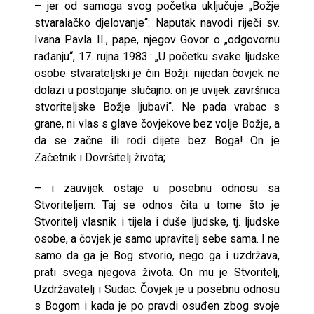
– jer od samoga svog početka uključuje „Božje
stvaralačko djelovanje“: Naputak navodi riječi sv.
Ivana Pavla II., pape, njegov Govor o „odgovornu
rađanju“, 17. rujna 1983.: „U početku svake ljudske
osobe stvarateljski je čin Božji: nijedan čovjek ne
dolazi u postojanje slučajno: on je uvijek završnica
stvoriteljske Božje ljubavi“. Ne pada vrabac s
grane, ni vlas s glave čovjekove bez volje Božje, a
da se začne ili rodi dijete bez Boga! On je
Začetnik i Dovršitelj života;
– i zauvijek ostaje u posebnu odnosu sa
Stvoriteljem: Taj se odnos čita u tome što je
Stvoritelj vlasnik i tijela i duše ljudske, tj. ljudske
osobe, a čovjek je samo upravitelj sebe sama. I ne
samo da ga je Bog stvorio, nego ga i uzdržava,
prati svega njegova života. On mu je Stvoritelj,
Uzdržavatelj i Sudac. Čovjek je u posebnu odnosu
s Bogom i kada je po pravdi osuđen zbog svoje