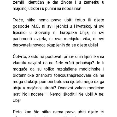
zemlji: identičan je dar života i u zametku u
majčinoj utrobi i u punini na nebesima!
Treće, nitko nema prava ubiti fetus ili dijete
gospođe M.Č., ni svi liječnici u Hrvatskoj, ni svi
liječnici u Sloveniji ni Europska Unija, ni svi
parlamenti svijeta, ni sva medijska vika, ni svi
darovatelji novaca skupljenih da se dijete ubije!
Četvrto, zašto ne poštovati priziv onih liječnika na
vlastitu savjest da ne žele vršiti pobačaja? Je li
moguće da su toliko razglašene medicinske i
biotehničke znanosti tolikouznapredovale da ne
mogu drukčije pomoći bolesnu djetetu nego da ga
ubiju u majčinoj utrobi? Osnovni zakon medicine
jest: Noli nocere – Nemoj škoditi! Ne ubij! A ne:
Ubij!
Peto, kao što nitko nema prava ubiti dijete tri