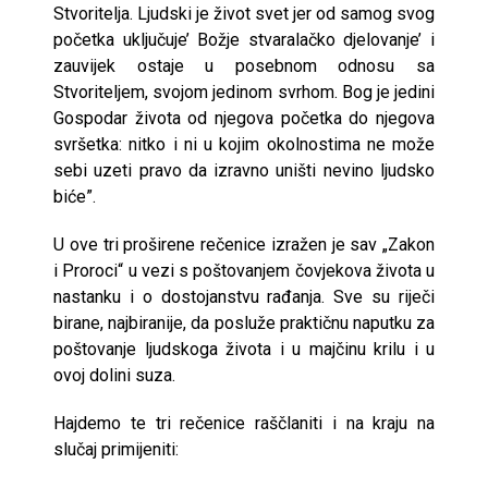
Stvoritelja. Ljudski je život svet jer od samog svog
početka uključuje’ Božje stvaralačko djelovanje’ i
zauvijek ostaje u posebnom odnosu sa
Stvoriteljem, svojom jedinom svrhom. Bog je jedini
Gospodar života od njegova početka do njegova
svršetka: nitko i ni u kojim okolnostima ne može
sebi uzeti pravo da izravno uništi nevino ljudsko
biće”.
U ove tri proširene rečenice izražen je sav „Zakon
i Proroci“ u vezi s poštovanjem čovjekova života u
nastanku i o dostojanstvu rađanja. Sve su riječi
birane, najbiranije, da posluže praktičnu naputku za
poštovanje ljudskoga života i u majčinu krilu i u
ovoj dolini suza.
Hajdemo te tri rečenice raščlaniti i na kraju na
slučaj primijeniti: