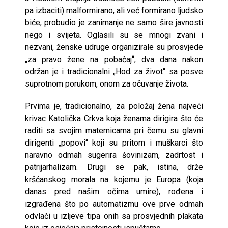
pa izbaciti) malformirano, ali već formirano ljudsko
biće, probudio je zanimanje ne samo šire javnosti
nego i svijeta. Oglasili su se mnogi zvani i
nezvani, ženske udruge organizirale su prosvjede
„za pravo žene na pobačaj“; dva dana nakon
održan je i tradicionalni „Hod za život“ sa posve
suprotnom porukom, onom za očuvanje života.
Prvima je, tradicionalno, za položaj žena najveći
krivac Katolička Crkva koja ženama dirigira što će
raditi sa svojim maternicama pri čemu su glavni
dirigenti „popovi“ koji su pritom i muškarci što
naravno odmah sugerira šovinizam, zadrtost i
patrijarhalizam. Drugi se pak, istina, drže
kršćanskog morala na kojemu je Europa (koja
danas pred našim očima umire), rođena i
izgrađena što po automatizmu ove prve odmah
odvlači u izljeve tipa onih sa prosvjednih plakata