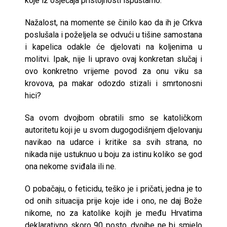
koje iz osjećaja pristojnosti ispuštamo.
Nažalost, na momente se činilo kao da ih je Crkva
poslušala i poželjela se odvući u tišine samostana
i kapelica odakle će djelovati na koljenima u
molitvi. Ipak, nije li upravo ovaj konkretan slučaj i
ovo konkretno vrijeme povod za onu viku sa
krovova, pa makar odozdo stizali i smrtonosni
hici?
Sa ovom dvojbom obratili smo se katoličkom
autoritetu koji je u svom dugogodišnjem djelovanju
navikao na udarce i kritike sa svih strana, no
nikada nije ustuknuo u boju za istinu koliko se god
ona nekome sviđala ili ne.
O pobačaju, o feticidu, teško je i pričati, jedna je to
od onih situacija prije koje ide i ono, ne daj Bože
nikome, no za katolike kojih je među Hrvatima
deklarativno skoro 90 posto, dvojbe ne bi smjelo