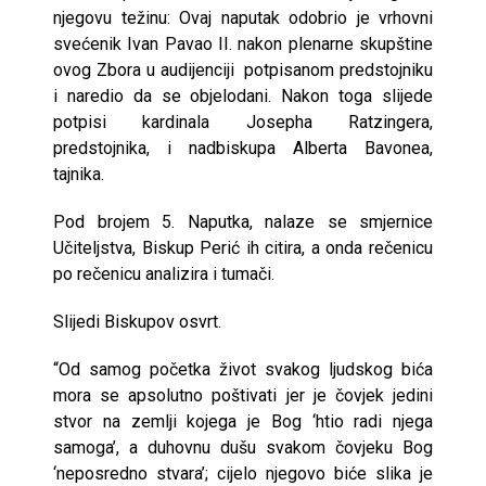
njegovu težinu: Ovaj naputak odobrio je vrhovni
svećenik Ivan Pavao II. nakon plenarne skupštine
ovog Zbora u audijenciji potpisanom predstojniku
i naredio da se objelodani. Nakon toga slijede
potpisi kardinala Josepha Ratzingera,
predstojnika, i nadbiskupa Alberta Bavonea,
tajnika.
Pod brojem 5. Naputka, nalaze se smjernice
Učiteljstva, Biskup Perić ih citira, a onda rečenicu
po rečenicu analizira i tumači.
Slijedi Biskupov osvrt.
“Od samog početka život svakog ljudskog bića
mora se apsolutno poštivati jer je čovjek jedini
stvor na zemlji kojega je Bog ‘htio radi njega
samoga’, a duhovnu dušu svakom čovjeku Bog
‘neposredno stvara’; cijelo njegovo biće slika je