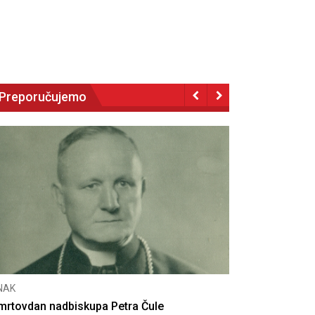
Preporučujemo
NAK
eseta obljetnica poništenja komunističke