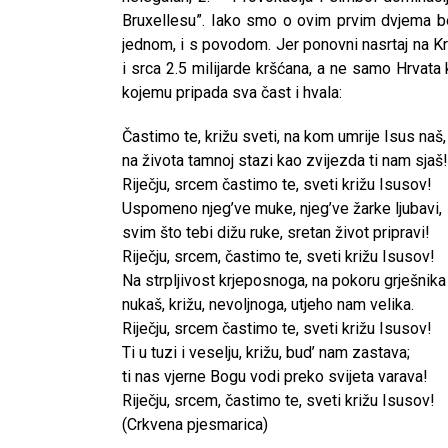
Bruxellesu”. Iako smo o ovim prvim dvjema be
jednom, i s povodom. Jer ponovni nasrtaj na Kr
i srca 2.5 milijarde kršćana, a ne samo Hrvata
kojemu pripada sva čast i hvala:
Častimo te, križu sveti, na kom umrije Isus naš,
na života tamnoj stazi kao zvijezda ti nam sjaš!
Riječju, srcem častimo te, sveti križu Isusov!
Uspomeno njeg’ve muke, njeg’ve žarke ljubavi,
svim što tebi dižu ruke, sretan život pripravi!
Riječju, srcem, častimo te, sveti križu Isusov!
Na strpljivost krjeposnoga, na pokoru grješnika
nukaš, križu, nevoljnoga, utjeho nam velika.
Riječju, srcem častimo te, sveti križu Isusov!
Ti u tuzi i veselju, križu, bud’ nam zastava;
ti nas vjerne Bogu vodi preko svijeta varava!
Riječju, srcem, častimo te, sveti križu Isusov!
(Crkvena pjesmarica)