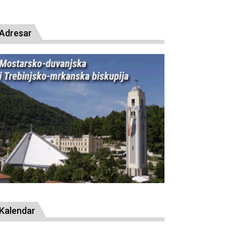
resude bl. Alojziju Stepincu
Adresar
Kalendar