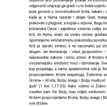
dopustiti jest postavljanje pitanja svrsishodn
odgovoriti onaj koji ga gradi i u to treba uvjer
puta govorili o svrsishodnosti križa, nakani i
kada je s Huma razaran i ubijan Grad, hra
prekovati u plugove, a koplja u srpove, Bogu h
kršćanske Crkve i zajednice ostavile vidljiv zna
križ na Humu znači za veliku većinu građana 
spominjemo veličanstvenu pokorničku povorku 
Križ je vjerski simbol, a ne nacionalni, pa 
drugim. Jer dominacija – vlast, gospodstvo – 
nepravedne zakone i tomu slično. A Kristov kr
ovozemaljsko sredstvo moći i dominacije. Svet
koji propadaju, a nama spašenicima sila je Bož
propovijedamo Krista raspetoga: Židovima s
Grcima – Krista, Božju snagu i Božju mudrost. 
ljudi” (1 Kor 1,17-25). Kako vidimo ni Židovi
osuđen sam Sin Božji, nisu vidjeli simbolom
Križem propovijedamo Krista, Božju snagu i Bo
ove države.