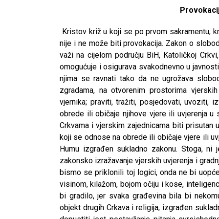
Provokacij
Kristov križ u koji se po prvom sakramentu, kr
nije i ne može biti provokacija. Zakon o slobod
važi na cijelom području BiH, Katoličkoj Crkv
omogućuje i osigurava svakodnevno u javnosti iz
njima se ravnati tako da ne ugrožava slobodu
zgradama, na otvorenim prostorima vjerskih
vjernika; praviti, tražiti, posjedovati, uvoziti,
obrede ili običaje njihove vjere ili uvjerenja 
Crkvama i vjerskim zajednicama biti prisutan u
koji se odnose na obrede ili običaje vjere ili 
Humu izgrađen sukladno zakonu. Stoga, ni je
zakonsko izražavanje vjerskih uvjerenja i grad
bismo se priklonili toj logici, onda ne bi uop
visinom, kilažom, bojom očiju i kose, inteligencij
bi gradilo, jer svaka građevina bila bi nekom
objekt drugih Crkava i religija, izgrađen su