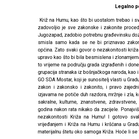
Legalno p
Križ na Humu, kao što bi uostalom trebao i sv
zadovoljio je sve zakonske i zakonite proced
Jugozapad, zadobio potrebnu građevinsku dozv
smisla samo kada se ne bi priznavao zakoni
općina. Zato svaki govor o nezakonitosti kri
upravo kao što bi bila besmislena i zlonamjerna
to vrijeme na području grada izgrađenih i done
grupacija stranaka iz bošnjačkoga naroda, kao
GO SDA Mostar, koji je sunositelj vlasti u Gradu,
zakon i zakonsko i zakonito, i pravo zajedn
izjavama ne potiče duh razdora, mržnje i zla, ko
sakralne, kulturne, znanstvene, zdravstvene,
godina nakon rata nikako da zacijele. Ponajv
nezakonitosti Križa na Humu! I gotovo sva
vrijeđanjem i Križa na Humu i kršćana u Gradu
materijalnu štetu oko samoga Križa. Hoće li se t