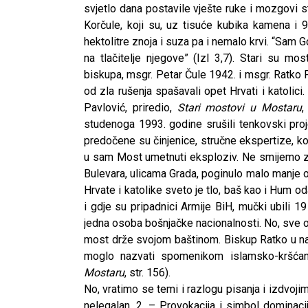
svjetlo dana postavile vješte ruke i mozgovi st
Korčule, koji su, uz tisuće kubika kamena i 99
hektolitre znoja i suza pa i nemalo krvi. “Sam 
na tlačitelje njegove” (Izl 3,7). Stari su m
biskupa, msgr. Petar Čule 1942. i msgr. Ratko 
od zla rušenja spašavali opet Hrvati i katolic
Pavlović, priredio,
Stari mostovi u Mostaru
,
studenoga 1993. godine srušili tenkovski pro
predočene su činjenice, stručne ekspertize, k
u sam Most umetnuti eksploziv. Ne smijemo za
Bulevara, ulicama Grada, poginulo malo manje o
Hrvate i katolike sveto je tlo, baš kao i Hum od
i gdje su pripadnici Armije BiH, mučki ubili 19
jedna osoba bošnjačke nacionalnosti. No, sve 
most drže svojom baštinom. Biskup Ratko u nav
moglo nazvati spomenikom islamsko-kršćan
Mostaru
, str. 156).
CNAK
No, vratimo se temi i razlogu pisanja i izdvojim
Kad se nasilje pretvara u optužnicu
nelegalan, 2. – Provokacija i simbol dominaci