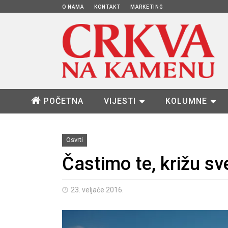
O NAMA
KONTAKT
MARKETING
POČETNA
VIJESTI
KOLUMNE
Osvrti
Častimo te, križu sve
23. veljače 2016.