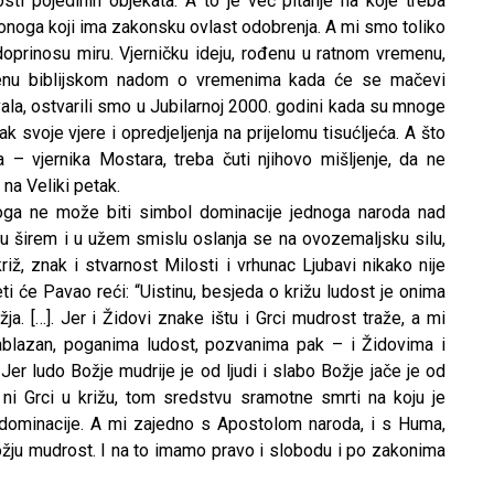
osti pojedinih objekata. A to je već pitanje na koje treba
iti onoga koji ima zakonsku ovlast odobrenja. A mi smo toliko
 doprinosu miru. Vjerničku ideju, rođenu u ratnom vremenu,
njenu biblijskom nadom o vremenima kada će se mačevi
vala, ostvarili smo u Jubilarnoj 2000. godini kada su mnoge
k svoje vjere i opredjeljenja na prijelomu tisućljeća. A što
– vjernika Mostara, treba čuti njihovo mišljenje, da ne
na Veliki petak.
stoga ne može biti simbol dominacije jednoga naroda nad
u širem i u užem smislu oslanja se na ovozemaljsku silu,
iž, znak i stvarnost Milosti i vrhunac Ljubavi nikako nije
i će Pavao reći: “Uistinu, besjeda o križu ludost je onima
ja. […]. Jer i Židovi znake ištu i Grci mudrost traže, a mi
ablazan, poganima ludost, pozvanima pak – i Židovima i
Jer ludo Božje mudrije je od ljudi i slabo Božje jače je od
 ni Grci u križu, tom sredstvu sramotne smrti na koju je
 dominacije. A mi zajedno s Apostolom naroda, i s Huma,
žju mudrost. I na to imamo pravo i slobodu i po zakonima