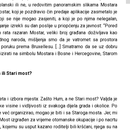
planski ili ne, u redovitim panoramskim slikama Mostara
r, koji je pozdravio čin predaje aplikacije zasmetalo je
ji se nije mogao zasjeniti, a koji je po njima nelegalan,
anje izrekli su dan poslije u priopćenju za javnost: “Pored
 rata razaran Mostar, veliki broj građana doživljava kao
ednog naroda, mišljenja smo da je vatromet sa prostora
u poruku prema Bruxellesu. […] Smatramo da se uz dobru
izirati na simbolu Mostara i Bosne i Hercegovine, Starom
ili Stari most?
meta i izbora mjesta: Zašto Hum, a ne Stari most? Valjda je
isine i vidljivosti iz svakoga dijela grada i okolice. Po
e već organizirao, mogao je biti i sa Staroga mosta. Jer, mi
Most izgrađen za vrijeme otomanske okupacije i po nacrtu
, kojemu su usput kazano roditelji bili kršćani, njega su na