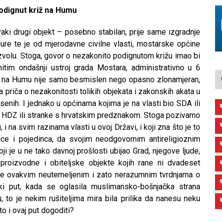
odignut križ na Humu
aki drugi objekt – posebno stabilan, prije same izgradnje
ure te je od mjerodavne civilne vlasti, mostarske općine
olu. Stoga, govor o nezakonito podignutom križu imao bi
tim ondašnji ustroj grada Mostara, administrativno u 6
ža na Humu nije samo besmislen nego opasno zlonamjeran,
 priča o nezakonitosti tolikih objekata i zakonskih akata u
senih. I jednako u općinama kojima je na vlasti bio SDA ili
 i HDZ ili stranke s hrvatskim predznakom. Stoga pozivamo
 i na svim razinama vlasti u ovoj Državi, i koji zna što je to
ice i pojedinca, da svojim neodgovornim antireligioznim
ji je u ne tako davnoj prošlosti ubijao Grad, njegove ljude,
 proizvodne i obiteljske objekte kojih rane ni dvadeset
iše ovakvim neutemeljenim i zato nerazumnim tvrdnjama o
ki put, kada se oglasila muslimansko-bošnjačka strana
, to je nekim rušiteljima mira bila prilika da nanesu neku
o i ovaj put dogoditi?