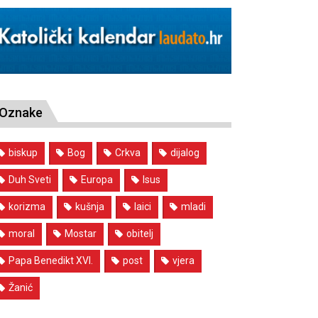
Oznake
biskup
Bog
Crkva
dijalog
Duh Sveti
Europa
Isus
korizma
kušnja
laici
mladi
moral
Mostar
obitelj
Papa Benedikt XVI.
post
vjera
Žanić