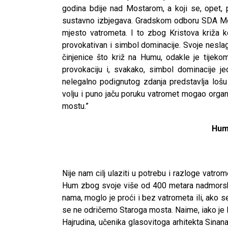
godina bdije nad Mostarom, a koji se, opet, 
sustavno izbjegava. Gradskom odboru SDA Mosta
mjesto vatrometa. I to zbog Kristova križa ko
provokativan i simbol dominacije. Svoje neslag
činjenice što križ na Humu, odakle je tijekom
provokaciju i, svakako, simbol dominacije j
nelegalno podignutog zdanja predstavlja loš
volju i puno jaču poruku vatromet mogao organ
mostu.”
Hum 
Nije nam cilj ulaziti u potrebu i razloge vatro
Hum zbog svoje više od 400 metara nadmorske v
nama, moglo je proći i bez vatrometa ili, ako s
se ne odričemo Staroga mosta. Naime, iako je 
Hajrudina, učenika glasovitoga arhitekta Sinana