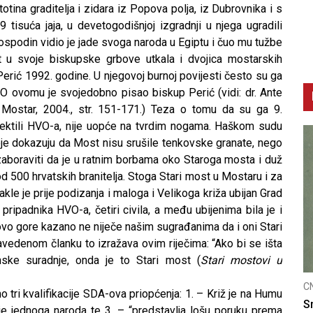
otina graditelja i zidara iz Popova polja, iz Dubrovnika i s
 tisuća jaja, u devetogodišnjoj izgradnji u njega ugradili
Gospodin vidio je jade svoga naroda u Egiptu i čuo mu tužbe
ost u svoje biskupske grbove utkala i dvojica mostarskih
Perić 1992. godine. U njegovoj burnoj povijesti često su ga
i. O ovomu je svojedobno pisao biskup Perić (vidi: dr. Ante
 Mostar, 2004., str. 151-171.) Teza o tomu da su ga 9.
jektili HVO-a, nije uopće na tvrdim nogama. Haškom sudu
oje dokazuju da Most nisu srušile tenkovske granate, nego
boraviti da je u ratnim borbama oko Staroga mosta i duž
d 500 hrvatskih branitelja. Stoga Stari most u Mostaru i za
akle je prije podizanja i maloga i Velikoga križa ubijan Grad
 pripadnika HVO-a, četiri civila, a među ubijenima bila je i
ovo gore kazano ne niječe našim sugrađanima da i oni Stari
edenom članku to izražava ovim riječima: “Ako bi se išta
ske suradnje, onda je to Stari most (
Stari mostovi u
CNAK
C
o tri kvalifikacije SDA-ova priopćenja: 1. – Križ je na Humu
Smrtovdan nadbiskupa Petra Čule
D
je jednoga naroda te 3. – “predstavlja lošu poruku prema