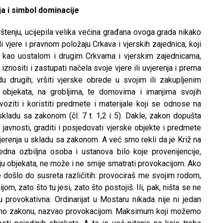
a i simbol dominacije
štenju, ucijepila velika većina građana ovoga grada nikako
i vjere i pravnom položaju Crkava i vjerskih zajednica, koji
i, kao uostalom i drugim Crkvama i vjerskim zajednicama,
nositi i zastupati načela svoje vjere ili uvjerenja i prema
 drugih; vršiti vjerske obrede u svojim ili zakupljenim
 objekata, na grobljima, te domovima i imanjima svojih
 izvoziti i koristiti predmete i materijale koji se odnose na
u skladu sa zakonom (čl. 7 t. 1,2 i 5). Dakle, zakon dopušta
 javnosti, graditi i posjedovati vjerske objekte i predmete
uvjerenja u skladu sa zakonom. A već smo rekli da je Križ na
dna ozbiljna osoba i ustanova bilo koje provenijencije,
nju objekata, ne može i ne smije smatrati provokacijom. Ako
će došlo do susreta različitih: provociraš me svojim rodom,
om, zato što tu jesi, zato što postojiš. Ili, pak, ništa se ne
u provokativna. Ordinarijat u Mostaru nikada nije ni jedan
kladno zakonu, nazvao provokacijom. Maksimum koji možemo