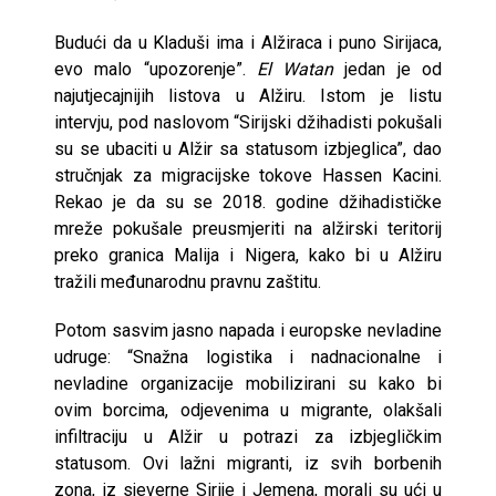
Budući da u Kladuši ima i Alžiraca i puno Sirijaca,
evo malo “upozorenje”.
El Watan
jedan je od
najutjecajnijih listova u Alžiru. Istom je listu
intervju, pod naslovom “Sirijski džihadisti pokušali
su se ubaciti u Alžir sa statusom izbjeglica”, dao
stručnjak za migracijske tokove Hassen Kacini.
Rekao je da su se 2018. godine džihadističke
mreže pokušale preusmjeriti na alžirski teritorij
preko granica Malija i Nigera, kako bi u Alžiru
tražili međunarodnu pravnu zaštitu.
Potom sasvim jasno napada i europske nevladine
udruge: “Snažna logistika i nadnacionalne i
nevladine organizacije mobilizirani su kako bi
ovim borcima, odjevenima u migrante, olakšali
infiltraciju u Alžir u potrazi za izbjegličkim
statusom. Ovi lažni migranti, iz svih borbenih
zona, iz sjeverne Sirije i Jemena, morali su ući u