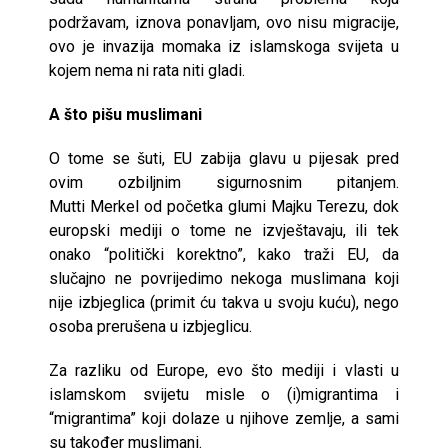
podržavam, iznova ponavljam, ovo nisu migracije,
ovo je invazija momaka iz islamskoga svijeta u
kojem nema ni rata niti gladi.
A što pišu muslimani
O tome se šuti, EU zabija glavu u pijesak pred
ovim ozbiljnim sigurnosnim pitanjem.
Mutti Merkel od početka glumi Majku Terezu, dok
europski mediji o tome ne izvještavaju, ili tek
onako “politički korektno”, kako traži EU, da
slučajno ne povrijedimo nekoga muslimana koji
nije izbjeglica (primit ću takva u svoju kuću), nego
osoba prerušena u izbjeglicu.
Za razliku od Europe, evo što mediji i vlasti u
islamskom svijetu misle o (i)migrantima i
“migrantima” koji dolaze u njihove zemlje, a sami
su također muslimani.