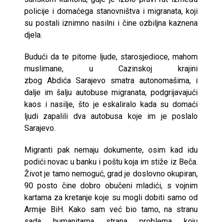
policije i domaćega stanovništva i migranata, koji
su postali iznimno nasilni i čine ozbiljna kaznena
djela.
Budući da te pitome ljude, starosjedioce, mahom
muslimane, u Cazinskoj krajini
zbog Abdića Sarajevo smatra autonomašima, i
dalje im šalju autobuse migranata, podgrijavajući
kaos i nasilje, što je eskaliralo kada su domaći
ljudi zapalili dva autobusa koje im je poslalo
Sarajevo.
Migranti pak nemaju dokumente, osim kad idu
podići novac u banku i poštu koja im stiže iz Beča.
Život je tamo nemoguć, grad je doslovno okupiran,
90 posto čine dobro obučeni mladići, s vojnim
kartama za kretanje koje su mogli dobiti samo od
Armije BiH. Kako sam već bio tamo, na stranu
sada humanitarna strana problema koju