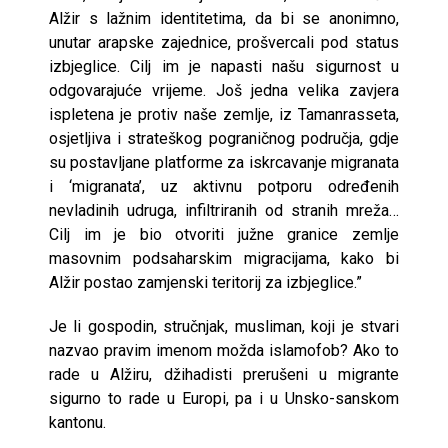
Alžir s lažnim identitetima, da bi se anonimno,
unutar arapske zajednice, prošvercali pod status
izbjeglice. Cilj im je napasti našu sigurnost u
odgovarajuće vrijeme. Još jedna velika zavjera
ispletena je protiv naše zemlje, iz Tamanrasseta,
osjetljiva i strateškog pograničnog područja, gdje
su postavljane platforme za iskrcavanje migranata
i ‘migranata’, uz aktivnu potporu određenih
nevladinih udruga, infiltriranih od stranih mreža…
Cilj im je bio otvoriti južne granice zemlje
masovnim podsaharskim migracijama, kako bi
Alžir postao zamjenski teritorij za izbjeglice.”
Je li gospodin, stručnjak, musliman, koji je stvari
nazvao pravim imenom možda islamofob? Ako to
rade u Alžiru, džihadisti prerušeni u migrante
sigurno to rade u Europi, pa i u Unsko-sanskom
kantonu.