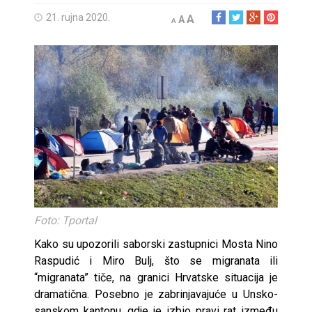
21. rujna 2020.
A
A
A
Foto: Tportal
Kako su upozorili saborski zastupnici Mosta Nino
Raspudić i Miro Bulj, što se migranata ili
“migranata” tiče, na granici Hrvatske situacija je
dramatična. Posebno je zabrinjavajuće u Unsko-
sanskom kantonu, gdje je izbio pravi rat između