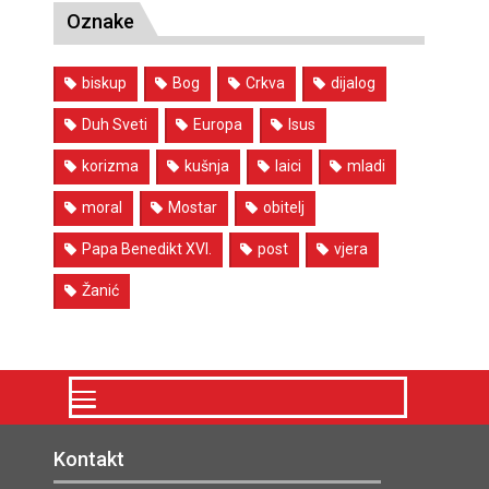
Oznake
biskup
Bog
Crkva
dijalog
Duh Sveti
Europa
Isus
korizma
kušnja
laici
mladi
moral
Mostar
obitelj
Papa Benedikt XVI.
post
vjera
Žanić
Kontakt