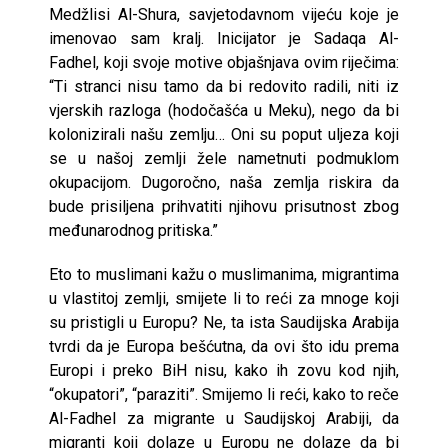
Medžlisi Al-Shura, savjetodavnom vijeću koje je
imenovao sam kralj. Inicijator je Sadaqa Al-
Fadhel, koji svoje motive objašnjava ovim riječima:
“Ti stranci nisu tamo da bi redovito radili, niti iz
vjerskih razloga (hodočašća u Meku), nego da bi
kolonizirali našu zemlju… Oni su poput uljeza koji
se u našoj zemlji žele nametnuti podmuklom
okupacijom. Dugoročno, naša zemlja riskira da
bude prisiljena prihvatiti njihovu prisutnost zbog
međunarodnog pritiska.”
Eto to muslimani kažu o muslimanima, migrantima
u vlastitoj zemlji, smijete li to reći za mnoge koji
su pristigli u Europu? Ne, ta ista Saudijska Arabija
tvrdi da je Europa bešćutna, da ovi što idu prema
Europi i preko BiH nisu, kako ih zovu kod njih,
“okupatori”, “paraziti”. Smijemo li reći, kako to reče
Al-Fadhel za migrante u Saudijskoj Arabiji, da
migranti koji dolaze u Europu ne dolaze da bi