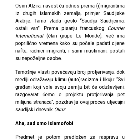
Osim Alžira, navest ću odnos prema (i)migrantima
iz drugih islamskih zemalja, primjer Saudijske
Arabije. Tamo vlada geslo “Saudija Saudijcima,
ostali van”. Prema pisanju francuskog
Courrier
International
(član grupe Le Monde), već ima
poprilično vremena kako su počele padati cijene
nafte, radnici imigranti, i sami muslimani, postali
su nepoželjne osobe.
Tamošnje vlasti povećavaju broj protjerivanja, dok
mediji odražavaju klimu (auto)rasizma i likuju: “Svi
građani koji vole svoju zemlju bit će oduševljeni:
razgovarat ćemo o projektu protjerivanja pet
milijuna stranaca”, pozdravlja ovaj proces utjecajni
saudijski dnevnik
Okaz
.
Aha, sad smo islamofobi
Predmet je potom predložen za raspravu u