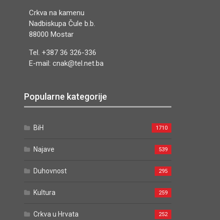
Crkva na kamenu
Nadbiskupa Čule b.b.
88000 Mostar
Tel. +387 36 326-336
E-mail: cnak@tel.net.ba
Popularne kategorije
BiH
1710
Najave
539
Duhovnost
295
Kultura
259
Crkva u Hrvata
252