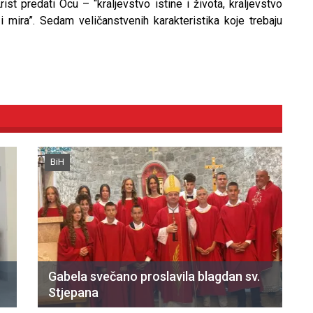
ist predati Ocu – “kraljevstvo istine i života, kraljevstvo
i i mira”. Sedam veličanstvenih karakteristika koje trebaju
BiH
Gabela svečano proslavila blagdan sv.
Stjepana