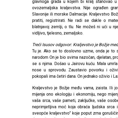
glavnoga grada u kojem bi kralj stanovao u
ovozemaljska kraljevstva. Nije ograđen gran
Slavonije ili morske Dalmacije. Kraljevstvo Bo
pratiti, registrirati. Ne radi se dakle o mate
blatnjavoj zemlji, o tlu. Ne možeš ni ući u nje
vidljivo, tjelesno, zemaljsko.
Treći Isusov odgovor: Kraljevstvo je Božje m
Tu je. Ako se to doslovno uzme, onda je to sa
narodom On je bio svima nazočan, djelatan, pro
se s njima. Došao u Jairovu kuću. Mala umrla 
nose u sprovodu. Zaustavio povorku i oživio
pokopali ima četiri dana. On jednako oživio i L
Kraljevstvo je Božje među vama, zaista. Ili j
mijenja ono ekologiju i ekonomiju, nego mijen
vaša srca, vaše pameti, zaključke, vaše osobe
neprimjetljiva moć koja obraća ljudska srca 
sveopće kraljevstvo” koje poput zrna gorušičina