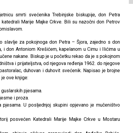
jetnicu smrti svećenika Trebinjske biskupije, don Petra
 u katedrali Marije Majke Crkve. Bili su nazočni don Petrov
Tomislavom.
ko slavlje za pokojnoga don Petra – Šjora, zajedno s don
 i don Antoniom Krešićem, kapelanom u Cimu i Ilićima u
aručene nakane. Biskup je u početku rekao da je s pokojnom
tva i prijateljstva, od njegova ređenja 1962. do njegove
 pastoralac, duhovan i duhovit svećenik. Napisao je brojne
je ove knjige:
ka guslarskih pjesama.
Pjesme i proza.
na pjesama. U posljednjoj skupini opjevano je mučeništvo
ratorij posvećen Katedrali Marije Majke Crkve u Mostaru