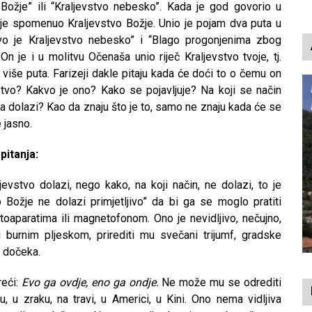
p
 Božje” ili “Kraljevstvo nebesko”. Kada je god govorio u
 je spomenuo Kraljevstvo Božje. Unio je pojam dva puta u
vo je Kraljevstvo nebesko” i “Blago progonjenima zbog
On je i u molitvu Očenaša unio riječ Kraljevstvo tvoje, tj.
više puta. Farizeji dakle pitaju kada će doći to o čemu on
evstvo? Kakvo je ono? Kako se pojavljuje? Na koji se način
dolazi? Kao da znaju što je to, samo ne znaju kada će se
e jasno.
pitanja:
vstvo dolazi, nego kako, na koji način, ne dolazi, to je
vo Božje ne dolazi primjetljivo” da bi ga se moglo pratiti
oaparatima ili magnetofonom. Ono je nevidljivo, nečujno,
burnim pljeskom, prirediti mu svečani trijumf, gradske
a dočeka.
reći:
Evo ga ovdje, eno ga ondje.
Ne može mu se odrediti
u, u zraku, na travi, u Americi, u Kini. Ono nema vidljiva