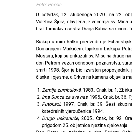
Foto: Pexels
U četvrtak, 12. studenoga 2020., na 22. obl
Vuletića Šjora, slavljena je večernja sv. Misa
brat Tomislav i sestra Draga Batina sa sinom 
Biskup u miru Ratko predvodio je Euharistijs
Domagojem Markićem, tajnikom biskupa Petra,
Mostaru, koji su prikazali sv. Misu na druge n
don Petrom vezan odnosom poznanstva, suradniš
smrti 1998. Šjor je bio izvrstan propovjednik,
članke i pjesme, a Crkva na kamenu objavila mu 
Zemlja zumbulovâ
, 1983., Cnak, br. 1. Zbir
Ima Sunca za sve nas
, 1995., Cnak, br. 36. 
Putokazi
, 1997., Cnak, br. 39. Šest skupi
katedralnih vjeroučenica 1994.
Drugo uskrsnuće
, 2005., Cnak, br. 92. O
prigodom 25. obljetnice njezina djelovanja.