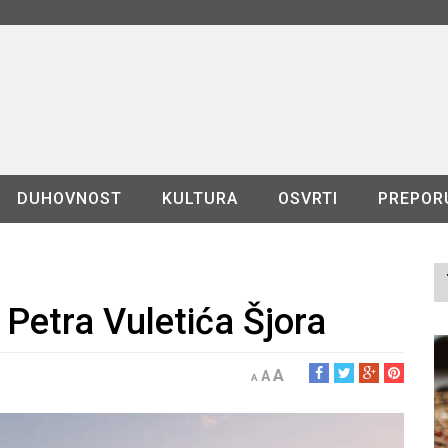
DUHOVNOST
KULTURA
OSVRTI
PREPOR
 Petra Vuletića Šjora
A
A
A