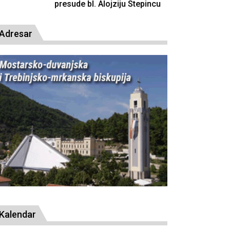
resude bl. Alojziju Stepincu
Adresar
Kalendar