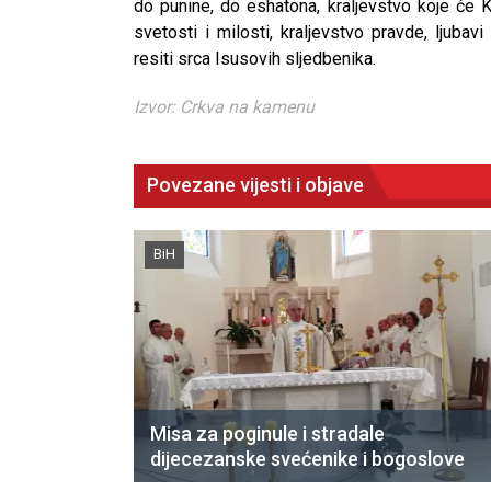
do punine, do eshatona, kraljevstvo koje će Kr
svetosti i milosti, kraljevstvo pravde, ljubav
resiti srca Isusovih sljedbenika.
Izvor: Crkva na kamenu
Povezane vijesti i objave
BiH
Misa za poginule i stradale
dijecezanske svećenike i bogoslove