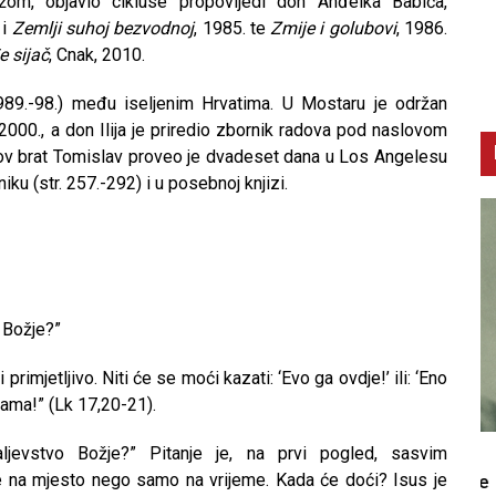
m, objavio cikluse propovijedi don Anđelka Babića,
č
i
Zemlji suhoj bezvodnoj
, 1985. te
Zmije i golubovi
, 1986.
e sijač
, Cnak, 2010.
(1989.-98.) među iseljenim Hrvatima. U Mostaru je održan
2000., a don Ilija je priredio zbornik radova pod naslovom
v brat Tomislav proveo je dvadeset dana u Los Angelesu
iku (str. 257.-292) i u posebnoj knjizi.
o Božje?”
rimjetljivo. Niti će se moći kazati: ‘Evo ga ovdje!’ ili: ‘Eno
vama!” (Lk 17,20-21).
ljevstvo Božje?” Pitanje je, na prvi pogled, sasvim
CNAK
C
ne na mjesto nego samo na vrijeme. Kada će doći? Isus je
Smrtovdan nadbiskupa Petra Čule
D