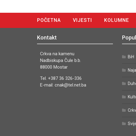
POČETNA
VIJESTI
KOLUMNE
DIGITALNO IZDANJE
Kontakt
Popul
Crkva na kamenu
BiH
Nadbiskupa Čule b.b.
88000 Mostar
Naj
Tel. +387 36 326-336
Duh
E-mail: cnak@tel.net.ba
Kult
Crkv
Svij