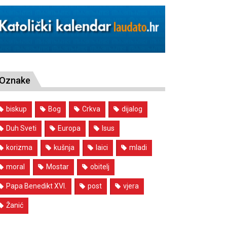
Oznake
biskup
Bog
Crkva
dijalog
Duh Sveti
Europa
Isus
korizma
kušnja
laici
mladi
moral
Mostar
obitelj
Papa Benedikt XVI.
post
vjera
Žanić