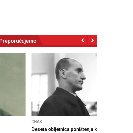
Preporučujemo
NAK
eseta obljetnica poništenja komunističke