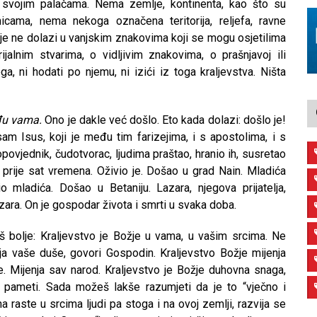
 svojim palačama. Nema zemlje, kontinenta, kao što su
icama, nema nekoga označena teritorija, reljefa, ravne
žje ne dolazi u vanjskim znakovima koji se mogu osjetilima
rijalnim stvarima, o vidljivim znakovima, o prašnjavoj ili
ga, ni hodati po njemu, ni izići iz toga kraljevstva. Ništa
eđu vama.
Ono je dakle već došlo. Eto kada dolazi: došlo je!
m Isus, koji je među tim farizejima, i s apostolima, i s
povjednik, čudotvorac, ljudima praštao, hranio ih, susretao
prije sat vremena. Oživio je. Došao u grad Nain. Mladića
 mladića. Došao u Betaniju. Lazara, njegova prijatelja,
azara. On je gospodar života i smrti u svaka doba.
oš bolje: Kraljevstvo je Božje u vama, u vašim srcima. Ne
ja vaše duše, govori Gospodin. Kraljevstvo Božje mijenja
. Mijenja sav narod. Kraljevstvo je Božje duhovna snaga,
i pameti. Sada možeš lakše razumjeti da je to “vječno i
 raste u srcima ljudi pa stoga i na ovoj zemlji, razvija se