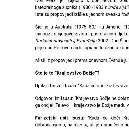
Don Petar je, zajedno s don Božom Golužo
katedralnoga župnika (1980.-1983.):
Iziđe sija
Iste su propovijedi izišle u jednom svesku
Iziđ
Šjor je u Australiji (1975.-80.) i u Americi 
simpozij o njegovu životu i pastoralnom djelu 
Radosni navjestitelj Evanđelja
2002. Don Šjoro
prije don Petrove smrti i opisao te dane u zborn
Misli iz propovijedi prema dnevnom Evanđelju
Što je to “Kraljevstvo Božje”?
Upitaju farizeji Isusa: “Kada će doći kraljevstv
Odgovori im Isusu: “Kraljevstvo Božje ne dolazi p
ga ondje!’ Ta evo – kraljevstvo je Božje među 
Farizejski upit Isusu:
“Kada će doći Kra
CNAK
dobronamjerno, na mjestu, ali je ograničeno 
Kad se nasilje pretvara u optužnicu