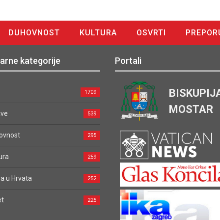
DUHOVNOST
KULTURA
OSVRTI
PREPOR
arne kategorije
Portali
BISKUPIJ
1709
MOSTAR
ave
539
ovnost
295
ura
259
a u Hrvata
252
et
225