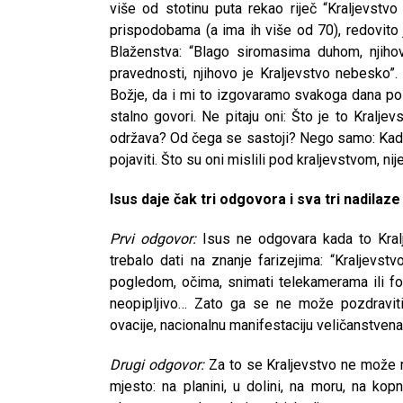
više od stotinu puta rekao riječ “Kraljevstvo
prispodobama (a ima ih više od 70), redovito
Blaženstva: “Blago siromasima duhom, njiho
pravednosti, njihovo je Kraljevstvo nebesko”. 
Božje, da i mi to izgovaramo svakoga dana po 
stalno govori. Ne pitaju oni: Što je to Kralj
održava? Od čega se sastoji? Nego samo: Kada 
pojaviti. Što su oni mislili pod kraljevstvom, nij
Isus daje čak tri odgovora i sva tri nadilaze 
Prvi odgovor:
Isus ne odgovara kada to Kralje
trebalo dati na znanje farizejima: “Kraljevst
pogledom, očima, snimati telekamerama ili fot
neopipljivo… Zato ga se ne može pozdraviti 
ovacije, nacionalnu manifestaciju veličanstven
Drugi odgovor:
Za to se Kraljevstvo ne može 
mjesto: na planini, u dolini, na moru, na kopn