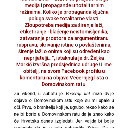
medija i propagande u totalitarnim
režimima. Koliko je propaganda ključna
poluga svake totalitarne vlasti.
Zloupotreba medija za širenje laži,
etiketiranje i blaćenje neistomišljenika,
zatvaranje prostora za argumentiranu
raspravu, skrivanje istine o povlaštenima,
širenje laži o onima koji su određeni kao
neprijatelji….”, istaknula je dr. Željka
Markić izvršna predsjednica udruge U ime
obitelji, na svom Facebook profilu u
komentaru na objave Večernjeg lista o
Domovinskom ratu.
Za vikend, u subotu je
Večernji list
imao dvije
objave o Domovinskom ratu koje su mi upale u
oči. Prvu, o branitelju koji je, ugrubo, rekao kako se
ne bi borio u Domovinskom ratu da je znao kako
će Hrvatska danas izgledati. Jer, valjda bi bolje
izgledala da je u ratu pobijedila Srbija. Da je