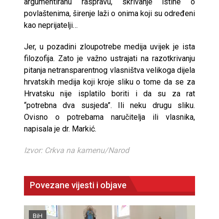
argumentiranu raspravu, skrivanje istine o
povlaštenima, širenje laži o onima koji su određeni
kao neprijatelji…
Jer, u pozadini zloupotrebe medija uvijek je ista
filozofija. Zato je važno ustrajati na razotkrivanju
pitanja netransparentnog vlasništva velikoga dijela
hrvatskih medija koji kroje sliku o tome da se za
Hrvatsku nije isplatilo boriti i da su za rat
“potrebna dva susjeda”. Ili neku drugu sliku.
Ovisno o potrebama naručitelja ili vlasnika,
napisala je dr. Markić.
Izvor: Crkva na kamenu/Narod
Povezane vijesti i objave
BiH