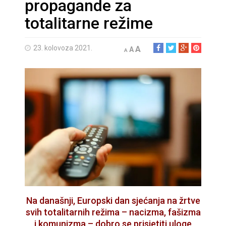
propagande za
totalitarne režime
23. kolovoza 2021.
A
A
A
Na današnji, Europski dan sjećanja na žrtve
svih totalitarnih režima – nacizma, fašizma
i komunizma – dobro se prisjetiti uloge