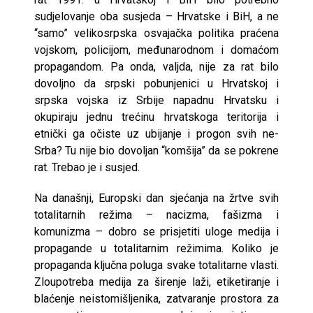
sudjelovanje oba susjeda – Hrvatske i BiH, a ne
“samo” velikosrpska osvajačka politika praćena
vojskom, policijom, međunarodnom i domaćom
propagandom. Pa onda, valjda, nije za rat bilo
dovoljno da srpski pobunjenici u Hrvatskoj i
srpska vojska iz Srbije napadnu Hrvatsku i
okupiraju jednu trećinu hrvatskoga teritorija i
etnički ga očiste uz ubijanje i progon svih ne-
Srba? Tu nije bio dovoljan “komšija” da se pokrene
rat. Trebao je i susjed.
Na današnji, Europski dan sjećanja na žrtve svih
totalitarnih režima – nacizma, fašizma i
komunizma – dobro se prisjetiti uloge medija i
propagande u totalitarnim režimima. Koliko je
propaganda ključna poluga svake totalitarne vlasti.
Zloupotreba medija za širenje laži, etiketiranje i
blaćenje neistomišljenika, zatvaranje prostora za