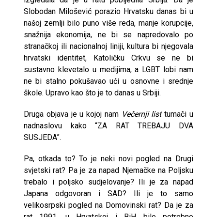
Slobodan Milošević porazio Hrvatsku danas bi u
našoj zemlji bilo puno više reda, manje korupcije,
snažnija ekonomija, ne bi se napredovalo po
stranačkoj ili nacionalnoj liniji, kultura bi njegovala
hrvatski identitet, Katoličku Crkvu se ne bi
sustavno klevetalo u medijima, a LGBT lobi nam
ne bi stalno pokušavao ući u osnovne i srednje
škole. Upravo kao što je to danas u Srbiji.
Druga objava je u kojoj nam
Večernji list
tumači u
nadnaslovu kako “ZA RAT TREBAJU DVA
SUSJEDA”.
Pa, otkada to? To je neki novi pogled na Drugi
svjetski rat? Pa je za napad Njemačke na Poljsku
trebalo i poljsko sudjelovanje? Ili je za napad
Japana odgovoran i SAD? Ili je to samo
velikosrpski pogled na Domovinski rat? Da je za
rat 1991. u Hrvatskoj i BiH bilo potrebno