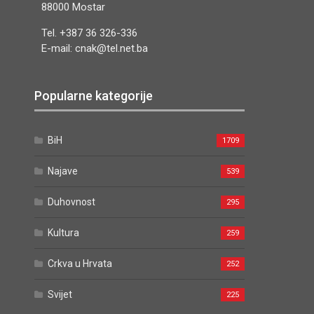
88000 Mostar
Tel. +387 36 326-336
E-mail: cnak@tel.net.ba
Popularne kategorije
BiH
1709
Najave
539
Duhovnost
295
Kultura
259
Crkva u Hrvata
252
Svijet
225