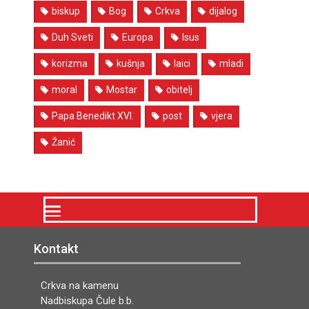
biskup
Bog
Crkva
dijalog
Duh Sveti
Europa
Isus
korizma
kušnja
laici
mladi
moral
Mostar
obitelj
Papa Benedikt XVI.
post
vjera
Žanić
Kontakt
Crkva na kamenu
Nadbiskupa Čule b.b.