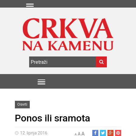
Osvrti
Ponos ili sramota
12. lipnja 2016.
A
A
A