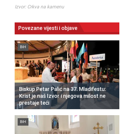
Izvor: Crkva na kamenu
Povezane vijesti i objave
BiH
Biskup Petar Palić na 37. Mladifestu:
Krist je naš Izvor i njegova milost ne
prestaje teći
BiH