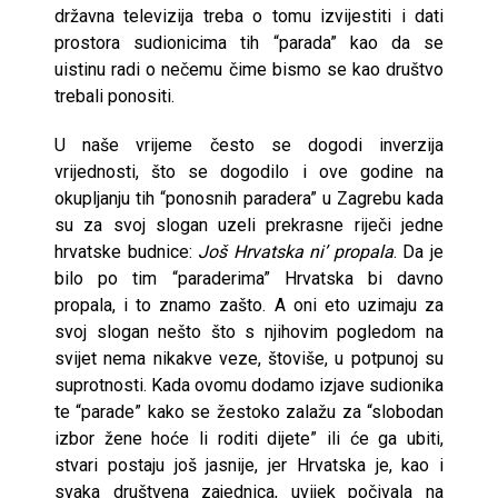
državna televizija treba o tomu izvijestiti i dati
prostora sudionicima tih “parada” kao da se
uistinu radi o nečemu čime bismo se kao društvo
trebali ponositi.
U naše vrijeme često se dogodi inverzija
vrijednosti, što se dogodilo i ove godine na
okupljanju tih “ponosnih paradera” u Zagrebu kada
su za svoj slogan uzeli prekrasne riječi jedne
hrvatske budnice:
Još Hrvatska ni’ propala
. Da je
bilo po tim “paraderima” Hrvatska bi davno
propala, i to znamo zašto. A oni eto uzimaju za
svoj slogan nešto što s njihovim pogledom na
svijet nema nikakve veze, štoviše, u potpunoj su
suprotnosti. Kada ovomu dodamo izjave sudionika
te “parade” kako se žestoko zalažu za “slobodan
izbor žene hoće li roditi dijete” ili će ga ubiti,
stvari postaju još jasnije, jer Hrvatska je, kao i
svaka društvena zajednica, uvijek počivala na