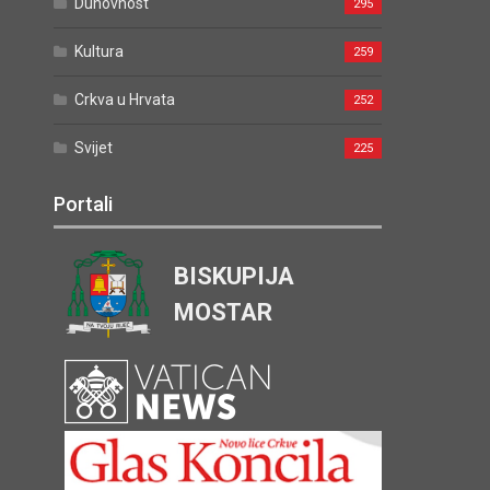
Duhovnost
295
Kultura
259
Crkva u Hrvata
252
Svijet
225
Portali
BISKUPIJA
MOSTAR