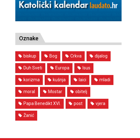
Oznake
biskup
Bog
Crkva
dijalog
Duh Sveti
Europa
Isus
korizma
kušnja
laici
mladi
moral
Mostar
obitelj
Papa Benedikt XVI.
post
vjera
Žanić