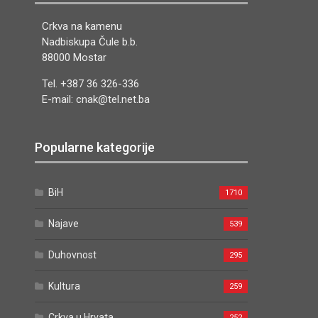
Crkva na kamenu
Nadbiskupa Čule b.b.
88000 Mostar
Tel. +387 36 326-336
E-mail: cnak@tel.net.ba
Popularne kategorije
BiH
1710
Najave
539
Duhovnost
295
Kultura
259
Crkva u Hrvata
252