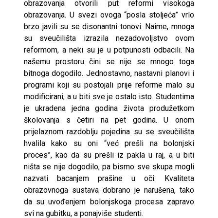
obrazovanja otvorili put reformi visokoga
obrazovanja. U svezi ovoga “posla stoljeća” vrlo
brzo javili su se disonantni tonovi. Naime, mnoga
su sveučilišta izrazila nezadovoljstvo ovom
reformom, a neki su je u potpunosti odbacili. Na
našemu prostoru čini se nije se mnogo toga
bitnoga dogodilo. Jednostavno, nastavni planovi i
programi koji su postojali prije reforme malo su
modificirani, a u biti sve je ostalo isto. Studentima
je ukradena jedna godina života produžetkom
školovanja s četiri na pet godina. U onom
prijelaznom razdoblju pojedina su se sveučilišta
hvalila kako su oni “već prešli na bolonjski
proces”, kao da su prešli iz pakla u raj, a u biti
ništa se nije dogodilo, pa bismo sve skupa mogli
nazvati bacanjem prašine u oči. Kvaliteta
obrazovnoga sustava dobrano je narušena, tako
da su uvođenjem bolonjskoga procesa zapravo
svi na gubitku, a ponajviše studenti.