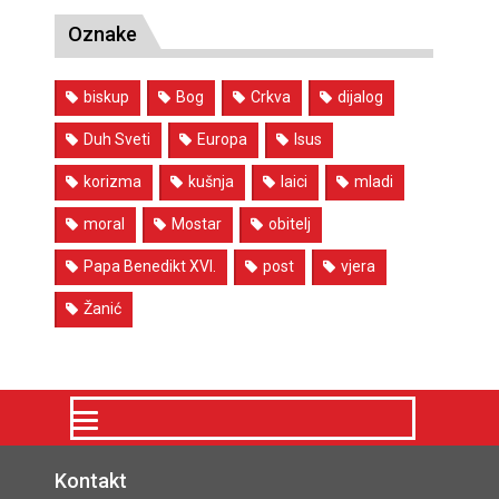
Oznake
biskup
Bog
Crkva
dijalog
Duh Sveti
Europa
Isus
korizma
kušnja
laici
mladi
moral
Mostar
obitelj
Papa Benedikt XVI.
post
vjera
Žanić
Kontakt