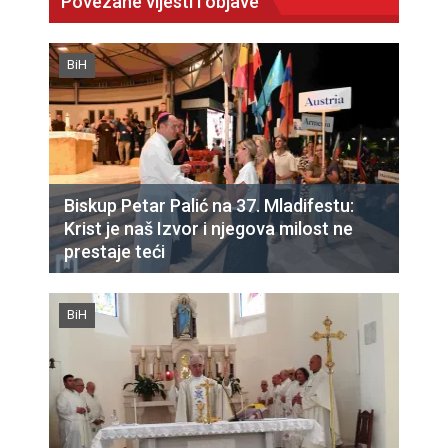
Povezane vijesti i objave
BiH
Biskup Petar Palić na 37. Mladifestu:
Krist je naš Izvor i njegova milost ne
prestaje teći
BiH