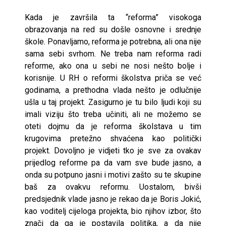
Kada je završila ta “reforma” visokoga
obrazovanja na red su došle osnovne i srednje
škole. Ponavljamo, reforma je potrebna, ali ona nije
sama sebi svrhom. Ne treba nam reforma radi
reforme, ako ona u sebi ne nosi nešto bolje i
korisnije. U RH o reformi školstva priča se već
godinama, a prethodna vlada nešto je odlučnije
ušla u taj projekt. Zasigurno je tu bilo ljudi koji su
imali viziju što treba učiniti, ali ne možemo se
oteti dojmu da je reforma školstava u tim
krugovima pretežno shvaćena kao politički
projekt. Dovoljno je vidjeti tko je sve za ovakav
prijedlog reforme pa da vam sve bude jasno, a
onda su potpuno jasni i motivi zašto su te skupine
baš za ovakvu reformu. Uostalom, bivši
predsjednik vlade jasno je rekao da je Boris Jokić,
kao voditelj cijeloga projekta, bio njihov izbor, što
znači da ga je postavila politika, a da nije