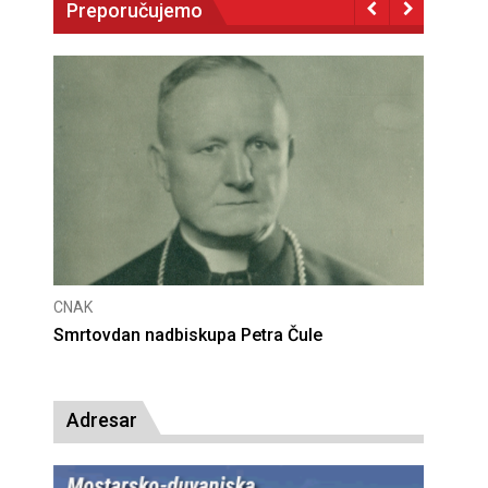
Preporučujemo
CNAK
Deseta obljetnica poništenja komunističke
presude bl. Alojziju Stepincu
Adresar