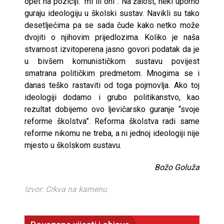
opet na poziciji: “mi ili oni”. Na žalost, neki uporno
guraju ideologiju u školski sustav. Navikli su tako
desetljećima pa se sada čude kako netko može
dvojiti o njihovim prijedlozima. Koliko je naša
stvarnost izvitoperena jasno govori podatak da je
u bivšem komunističkom sustavu povijest
smatrana političkim predmetom. Mnogima se i
danas teško rastaviti od toga pojmovlja. Ako toj
ideologiji dodamo i grubo politikanstvo, kao
rezultat dobijemo ovo ljevičarsko guranje “svoje
reforme školstva”. Reforma školstva radi same
reforme nikomu ne treba, a ni jednoj ideologiji nije
mjesto u školskom sustavu.
Božo Goluža
Izvor: Crkva na kamenu