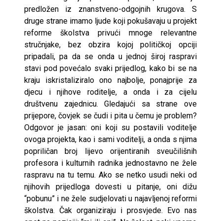
predložen iz znanstveno-odgojnih krugova. S
druge strane imamo ljude koji pokušavaju u projekt
reforme školstva privući mnoge relevantne
stručnjake, bez obzira kojoj političkoj opciji
pripadali, pa da se onda u jednoj široj raspravi
stavi pod povećalo svaki prijedlog, kako bi se na
kraju iskristaliziralo ono najbolje, ponajprije za
djecu i njihove roditelje, a onda i za cijelu
društvenu zajednicu. Gledajući sa strane ove
prijepore, čovjek se čudi i pita u čemu je problem?
Odgovor je jasan: oni koji su postavili voditelje
ovoga projekta, kao i sami voditelji, a onda s njima
popriličan broj lijevo orijentiranih sveučilišnih
profesora i kulturnih radnika jednostavno ne žele
raspravu na tu temu. Ako se netko usudi neki od
njihovih prijedloga dovesti u pitanje, oni dižu
“pobunu” i ne žele sudjelovati u najavljenoj reformi
školstva. Čak organiziraju i prosvjede. Evo nas