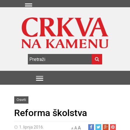
Osvrti
Reforma školstva
1. lipnja 2016.
A
A
A