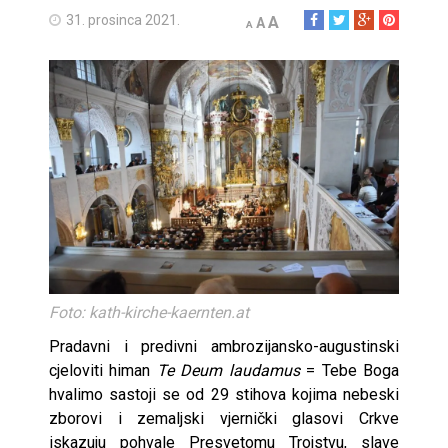
31. prosinca 2021.
A
A
A
Foto: kath-kirche-kaernten.at
Pradavni i predivni ambrozijansko-augustinski
cjeloviti himan
Te Deum laudamus
= Tebe Boga
hvalimo sastoji se od 29 stihova kojima nebeski
zborovi i zemaljski vjernički glasovi Crkve
iskazuju pohvale Presvetomu Trojstvu, slave