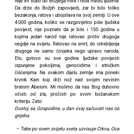
Nije im stalo do Božjega mira i reda među ljudima.
Da drže do Božjih zapovijedi, zar bi bilo toliko
bezakonja, ratova i ubojstava na svoj zemlji. U ove
4.000 godina, koliko se razgovijetno piše ljudska
povijest, nije poznato da je bilo i 150 godina u
kojima jedan narod nije ratovao protiv drugoga
negdje na svijetu. Ratovao na smrt, do istrebljenja
drugoga ne samo čovjeka nego upravo naroda.
Eto, gotovo su sve godine ljudske povijesti
ispunjene pokoljima, genocidima i etničkim
čišćenjima. Na svakom dijelu zemlje ima poneki
krvnik Kain koji drži nož nad svojim nevinim
bratom Abelom. Mi molimo da nas Bog duhovno
očisti od zla, pročisti po svom božanskom
kriteriju. Zato:
Dostoj se, Gospodine, u dan ovaj sačuvati nas od
grijeha.
– Tebe po svem svijetu sveta uzvisuje Crkva, Oca