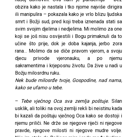
obzira kako je nastala i tko njome najviše dirigira
ili manipulira – pokazala kako je vrlo blizu ljudska
smrt i Božji sud, pred koji treba iznenada stati sa
svim svojim djelima i nedjelima. Mi molimo za one
koji se još nisu osvijestili i Bogu primaknuli da to
učine što prije, dok je doba kajanja, jerbo zora
rana… Molimo da se diče pravom vjerom, a svoju
djecu privode vjeronauku, a po njemu
sakramentima i krjeposnu životu. Da žive u nadi u
Božju milosrdnu ruku
.
Nek bude milosrđe tvoje, Gospodine, nad nama,
kako se ufamo u tebe.
–
Tebe vječnog Oca sva zemlja poštuje.
Silan
usklik, ali toliki na ovoj zemlji rekli bi neistinu kada
bi kazali da poštuju vječnog Oca kako se dostoji i
njemu priliči. Ne drže se njegove riječi ni njegove
pravde, njegove milosti ni njegove mudre volje.