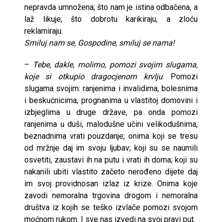
nepravda umnožena; što nam je istina odbačena, a
laž likuje; što dobrotu karikiraju, a zloću
reklamiraju.
Smiluj nam se, Gospodine, smiluj se nama!
–
Tebe, dakle, molimo, pomozi svojim slugama,
koje si otkupio dragocjenom krvlju
. Pomozi
slugama svojim: ranjenima i invalidima, bolesnima
i beskućnicima, prognanima u vlastitoj domovini i
izbjeglima u druge države, pa onda pomozi
ranjenima u duši, malodušne učini velikodušnima,
beznadnima vrati pouzdanje; onima koji se tresu
od mržnje daj im svoju ljubav; koji su se naumili
osvetiti, zaustavi ih na putu i vrati ih doma; koji su
nakanili ubiti vlastito začeto nerođeno dijete daj
im svoj providnosan izlaz iz krize. Onima koje
zavodi nemoralna trgovina drogom i nemoralna
društva iz kojih se teško izvlače pomozi svojom
moćnom rukom. I sve nas izvedi na svoj pravi put.