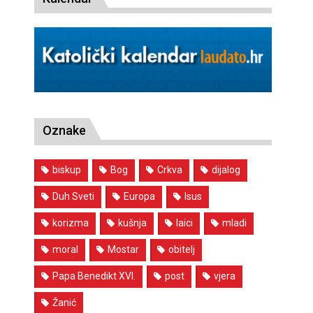
Oznake
biskup
Bog
Crkva
dijalog
Duh Sveti
Europa
Isus
korizma
kušnja
laici
mladi
moral
Mostar
obitelj
Papa Benedikt XVI.
post
vjera
Žanić