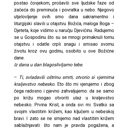
postao čovjekom, prošavši sve ljudske faze od
začeća do preminuća i povratka u nebo. Njegovo
utjelovljenje ovih smo dana sakramentno i
liturgijski slavili u otajstvu Božića, maloga Boga –
Djeteta, koje vidimo u naručju Djevičinu. Radujemo
se u Gospodinu što su se mnogi primaknuli tomu
otajstvu i odatle crpli snagu i smisao svomu
životu kroz ovu godinu, osobito u ove Božićne
dane.
Iz dana u dan blagoslivljamo tebe.
–
Ti, svladavši oštrinu smrti, otvorio si vjernima
kraljevstvo nebesko.
Eto što mi vjerujemo i zbog
čega radosno i pjevno zahvaljujemo: da se samo
po križu mogao otvoriti ulaz u kraljevstvo
nebesko. Prvina Krist, a onda svi mi. Svatko sa
svojim vlastitim križem, kao ključem u nebeskoj
bravi. I zato se ne smijemo nad vlastitim križem
sablažnjavati: što nam je pravda pogažena, a