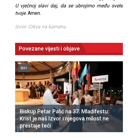
U vječnoj slavi daj, da se ubrojimo među svete
tvoje
. Amen.
Izvor: Crkva na kamenu
Povezane vijesti i objave
BiH
Biskup Petar Palić na 37. Mladifestu:
Krist je naš Izvor i njegova milost ne
prestaje teći