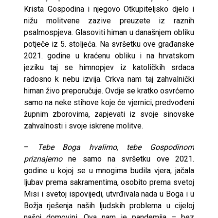
Krista Gospodina i njegovo Otkupiteljsko djelo i
nižu molitvene zazive preuzete iz raznih
psalmospjeva. Glasoviti himan u današnjem obliku
potječe iz 5. stoljeća. Na svršetku ove građanske
2021. godine u kraćenu obliku i na hrvatskom
jeziku taj se himnopjev iz katoličkih srdaca
radosno k nebu izvija. Crkva nam taj zahvalnički
himan živo preporučuje. Ovdje se kratko osvrćemo
samo na neke stihove koje će vjernici, predvođeni
župnim zborovima, zapjevati iz svoje sinovske
zahvalnosti i svoje iskrene molitve.
–
Tebe Boga hvalimo, tebe Gospodinom
priznajemo
ne samo na svršetku ove 2021.
godine u kojoj se u mnogima budila vjera, jačala
ljubav prema sakramentima, osobito prema svetoj
Misi i svetoj ispovijedi, utvrđivala nada u Boga i u
Božja rješenja naših ljudskih problema u cijeloj
našoj domovini. Ova nam je pandemija – bez