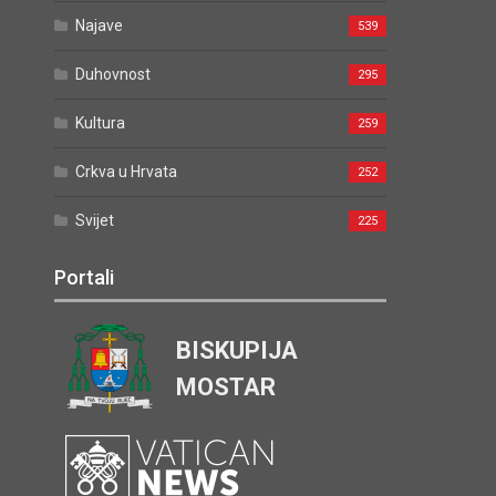
Najave
539
Duhovnost
295
Kultura
259
Crkva u Hrvata
252
Svijet
225
Portali
BISKUPIJA
MOSTAR