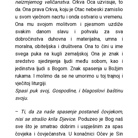
neizmjernog veličanstva.
Crkva Oca uzvisuje, to
da. Ona prava Crkva, koju je Otac nebeski zamislio
u svom vječnom nacrtu i onda ostvario u vremenu.
Ona mu svojom molitvom i pjesmom uzdiže
svakim danom slavu i pohvalu za sva
dobročinstva duhovna i materijalna, umna i
moralna, obiteljska i društvena. Ona to čini u ime
svega puka na kugli zemaljskoj. Ona je znak i
sredstvo sjedinjenja ljudi među sobom, kao i
jedinstva ljudi s Bogom. Znak spasenja u Božjim
rukama. I molimo da se ne umorimo u toj trajnoj i
vječitoj liturgiji.
Spasi puk svoj, Gospodine, i blagoslovi baštinu
svoju.
–
Ti, da za naše spasenje postaneš čovjekom,
nisi se strašio krila Djevice.
Poduzeo je Bog naš
sve što je smatrao dobrim i uspješnim za spas
čovjeka i čovječanstva. U konačnici Očev je Sin