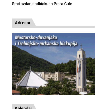
Deseta obljetnica poništenja komunističke
presude bl. Alojziju Stepincu
Adresar
Kalendar