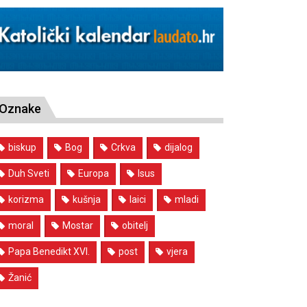
Oznake
biskup
Bog
Crkva
dijalog
Duh Sveti
Europa
Isus
korizma
kušnja
laici
mladi
moral
Mostar
obitelj
Papa Benedikt XVI.
post
vjera
Žanić