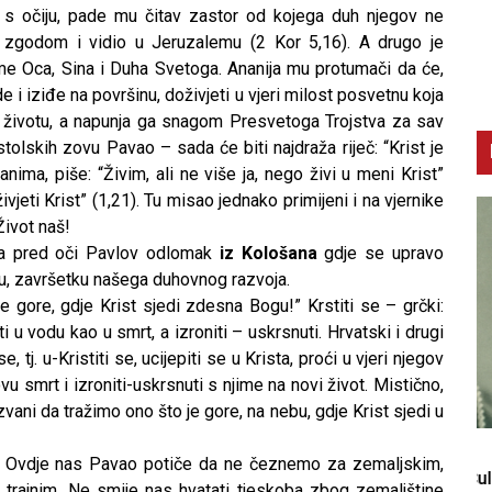
e s očiju, pade mu čitav zastor od kojega duh njegov ne
 zgodom i vidio u Jeruzalemu (2 Kor 5,16). A drugo je
 ime Oca, Sina i Duha Svetoga. Ananija mu protumači da će,
i iziđe na površinu, doživjeti u vjeri milost posvetnu koja
 životu, a napunja ga snagom Presvetoga Trojstva za sav
stolskih zovu Pavao – sada će biti najdraža riječ: “Krist je
anima, piše: “Živim, ali ne više ja, nego živi u meni Krist”
živjeti Krist” (1,21). Tu misao jednako primijeni i na vjernike
 Život naš!
ja pred oči Pavlov odlomak
iz Kološana
gdje se upravo
uću, završetku našega duhovnog razvoja.
e gore, gdje Krist sjedi zdesna Bogu!” Krstiti se – grčki:
ti u vodu kao u smrt, a izroniti – uskrsnuti. Hrvatski i drugi
e, tj. u-Kristiti se, ucijepiti se u Krista, proći u vjeri njegov
vu smrt i izroniti-uskrsnuti s njime na novi život. Mistično,
vani da tražimo ono što je gore, na nebu, gdje Krist sjedi u
CNAK
C
” Ovdje nas Pavao potiče da ne čeznemo za zemaljskim,
Smrtovdan nadbiskupa Petra Čule
D
 trajnim. Ne smije nas hvatati tjeskoba zbog zemaljštine