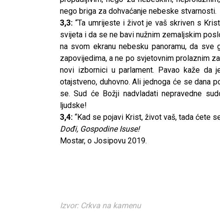
nego briga za dohvaćanje nebeske stvarnosti.
3,3:
“Ta umrijeste i život je vaš skriven s Kr
svijeta i da se ne bavi nužnim zemaljskim pos
na svom ekranu nebesku panoramu, da sve g
zapovijedima, a ne po svjetovnim prolaznim za
novi izbornici u parlament. Pavao kaže da j
otajstveno, duhovno. Ali jednoga će se dana poj
se. Sud će Božji nadvladati nepravedne sud
ljudske!
3,4:
“Kad se pojavi Krist, život vaš, tada ćete se 
Dođi, Gospodine Isuse!
Mostar, o Josipovu 2019.
Izvor: Crkva na kamenu