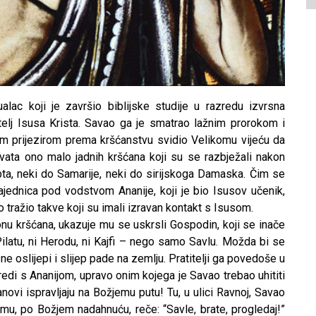
ualac koji je završio biblijske studije u razredu izvrsna
ijatelj Isusa Krista. Savao ga je smatrao lažnim prorokom i
m prijezirom prema kršćanstvu svidio Velikomu vijeću da
hvata ono malo jadnih kršćana koji su se razbježali nakon
ta, neki do Samarije, neki do sirijskoga Damaska. Čim se
ajednica pod vodstvom Ananije, koji je bio Isusov učenik,
tražio takve koji su imali izravan kontakt s Isusom.
u kršćana, ukazuje mu se uskrsli Gospodin, koji se inače
Pilatu, ni Herodu, ni Kajfi – nego samo Savlu. Možda bi se
e oslijepi i slijep pade na zemlju. Pratitelji ga povedoše u
edi s Ananijom, upravo onim kojega je Savao trebao uhititi
anovi ispravljaju na Božjemu putu! Tu, u ulici Ravnoj, Savao
a mu, po Božjem nadahnuću, reče: “Savle, brate, progledaj!”