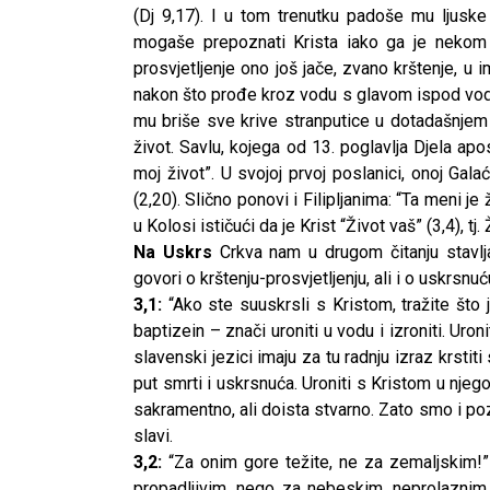
(Dj 9,17). I u tom trenutku padoše mu ljusk
mogaše prepoznati Krista iako ga je nekom
prosvjetljenje ono još jače, zvano krštenje, u
nakon što prođe kroz vodu s glavom ispod vode 
mu briše sve krive stranputice u dotadašnjem
život. Savlu, kojega od 13. poglavlja Djela apo
moj život”. U svojoj prvoj poslanici, onoj Galać
(2,20). Slično ponovi i Filipljanima: “Ta meni je 
u Kolosi ističući da je Krist “Život vaš” (3,4), tj.
Na Uskrs
Crkva nam u drugom čitanju stavl
govori o krštenju-prosvjetljenju, ali i o uskrsn
3,1:
“Ako ste suuskrsli s Kristom, tražite što j
baptizein – znači uroniti u vodu i izroniti. Uroni
slavenski jezici imaju za tu radnju izraz krstiti s
put smrti i uskrsnuća. Uroniti s Kristom u njego
sakramentno, ali doista stvarno. Zato smo i poz
slavi.
CNAK
3,2:
“Za onim gore težite, ne za zemaljskim!
Kad se nasilje pretvara u optužnicu
propadljivim, nego za nebeskim, neprolaznim,