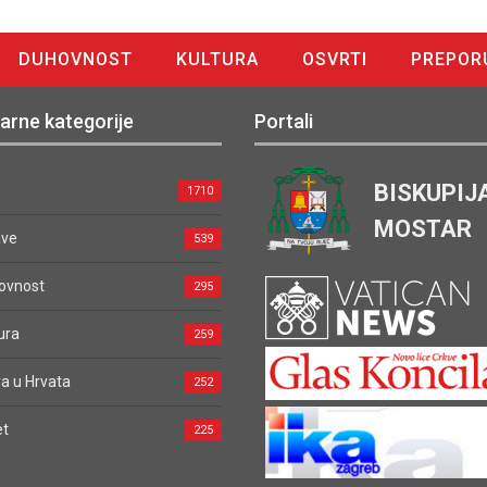
DUHOVNOST
KULTURA
OSVRTI
PREPOR
arne kategorije
Portali
BISKUPIJ
1710
MOSTAR
ave
539
ovnost
295
ura
259
a u Hrvata
252
et
225