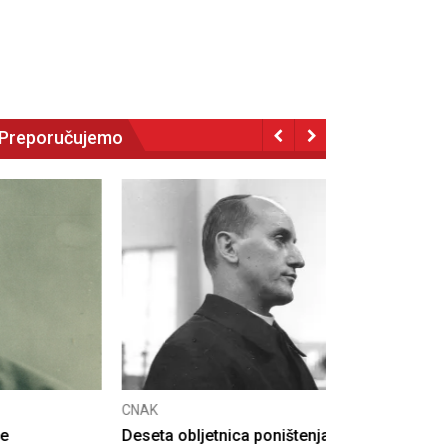
Preporučujemo
NAK
eseta obljetnica poništenja komunističke