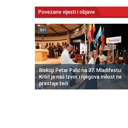
Povezane vijesti i objave
BiH
Biskup Petar Palić na 37. Mladifestu:
Krist je naš Izvor i njegova milost ne
prestaje teći