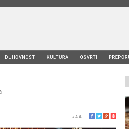
DUHOVNOST
KULTURA
OSVRTI
PREPOR
a
A
A
A