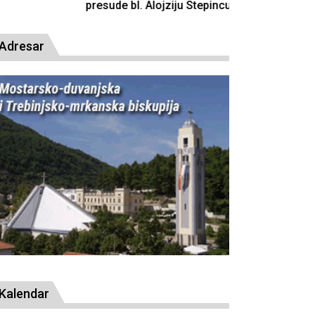
resude bl. Alojziju Stepincu
Adresar
Kalendar