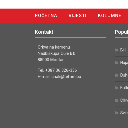
POČETNA
VIJESTI
KOLUMNE
DIGITALNO IZDANJE
Kontakt
Popul
Crkva na kamenu
BiH
Nadbiskupa Čule b.b.
88000 Mostar
Naj
Tel. +387 36 326-336
Duh
E-mail: cnak@tel.net.ba
Kult
Crkv
Svij