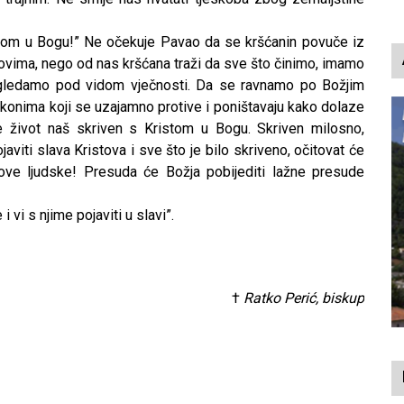
p
istom u Bogu!” Ne očekuje Pavao da se kršćanin povuče iz
lovima, nego od nas kršćana traži da sve što činimo, imamo
ledamo pod vidom vječnosti. Da se ravnamo po Božjim
konima koji se uzajamno protive i poništavaju kako dolaze
e život naš skriven s Kristom u Bogu. Skriven milosno,
aviti slava Kristova i sve što je bilo skriveno, očitovat će
ove ljudske! Presuda će Božja pobijediti lažne presude
i vi s njime pojaviti u slavi”.
†
Ratko Perić, biskup