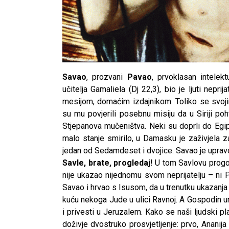
Savao
, prozvani
Pavao
, prvoklasan intelekt
učitelja Gamaliela (Dj 22,3), bio je ljuti nepr
mesijom, domaćim izdajnikom. Toliko se svoji
su mu povjerili posebnu misiju da u Siriji po
Stjepanova mučeništva. Neki su doprli do Egip
malo stanje smirilo, u Damasku je zaživjela z
jedan od Sedamdeset i dvojice. Savao je upravo 
Savle, brate, progledaj!
U tom Savlovu progon
nije ukazao nijednomu svom neprijatelju – ni 
Savao i hrvao s Isusom, da u trenutku ukazanja n
kuću nekoga Jude u ulici Ravnoj. A Gospodin ur
i privesti u Jeruzalem. Kako se naši ljudski pl
doživje dvostruko prosvjetljenje: prvo, Ananij