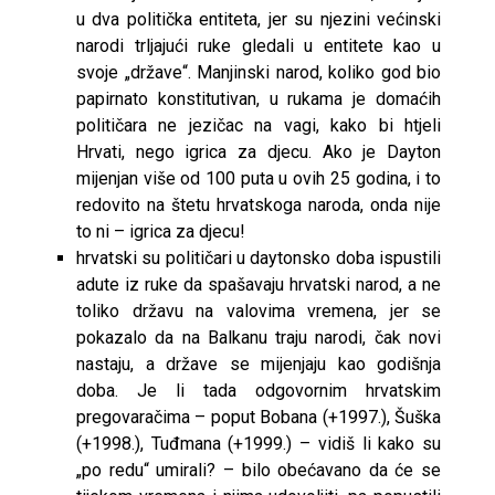
u dva politička entiteta, jer su njezini većinski
narodi trljajući ruke gledali u entitete kao u
svoje „države“. Manjinski narod, koliko god bio
papirnato konstitutivan, u rukama je domaćih
političara ne jezičac na vagi, kako bi htjeli
Hrvati, nego igrica za djecu. Ako je Dayton
mijenjan više od 100 puta u ovih 25 godina, i to
redovito na štetu hrvatskoga naroda, onda nije
to ni – igrica za djecu!
hrvatski su političari u daytonsko doba ispustili
adute iz ruke da spašavaju hrvatski narod, a ne
toliko državu na valovima vremena, jer se
pokazalo da na Balkanu traju narodi, čak novi
nastaju, a države se mijenjaju kao godišnja
doba. Je li tada odgovornim hrvatskim
pregovaračima – poput Bobana (+1997.), Šuška
(+1998.), Tuđmana (+1999.) – vidiš li kako su
„po redu“ umirali? – bilo obećavano da će se