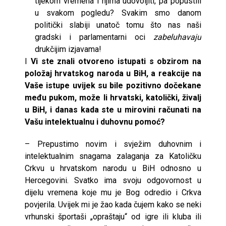
tijekom vremena i njima udovoljiti, pa popustili
u svakom pogledu? Svakim smo danom
politički slabiji unatoč tomu što nas naši
gradski i parlamentarni oci
zabeluhavaju
drukčijim izjavama!
I
Vi ste znali otvoreno istupati s obzirom na
položaj hrvatskog naroda u BiH, a reakcije na
Vaše istupe uvijek su bile pozitivno dočekane
među pukom, može li hrvatski, katolički, živalj
u BiH, i danas kada ste u mirovini računati na
Vašu intelektualnu i duhovnu pomoć?
– Prepustimo novim i svježim duhovnim i
intelektualnim snagama zalaganja za Katoličku
Crkvu u hrvatskom narodu u BiH odnosno u
Hercegovini. Svatko ima svoju odgovornost u
dijelu vremena koje mu je Bog odredio i Crkva
povjerila. Uvijek mi je žao kada čujem kako se neki
vrhunski športaši „opraštaju“ od igre ili kluba ili