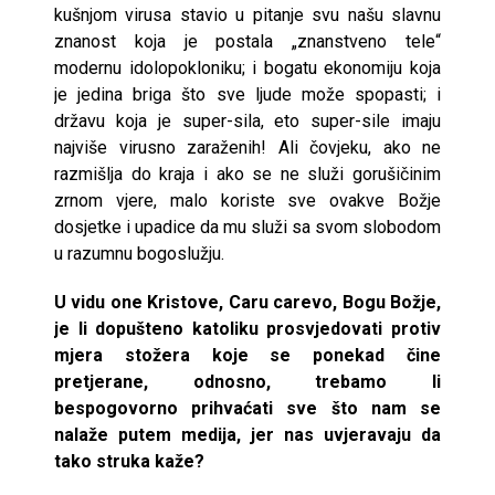
kušnjom virusa stavio u pitanje svu našu slavnu
znanost koja je postala „znanstveno tele“
modernu idolopokloniku; i bogatu ekonomiju koja
je jedina briga što sve ljude može spopasti; i
državu koja je super-sila, eto super-sile imaju
najviše virusno zaraženih! Ali čovjeku, ako ne
razmišlja do kraja i ako se ne služi gorušičinim
zrnom vjere, malo koriste sve ovakve Božje
dosjetke i upadice da mu služi sa svom slobodom
u razumnu bogoslužju.
U vidu one Kristove, Caru carevo, Bogu Božje,
je li dopušteno katoliku prosvjedovati protiv
mjera stožera koje se ponekad čine
pretjerane, odnosno, trebamo li
bespogovorno prihvaćati sve što nam se
nalaže putem medija, jer nas uvjeravaju da
tako struka kaže?