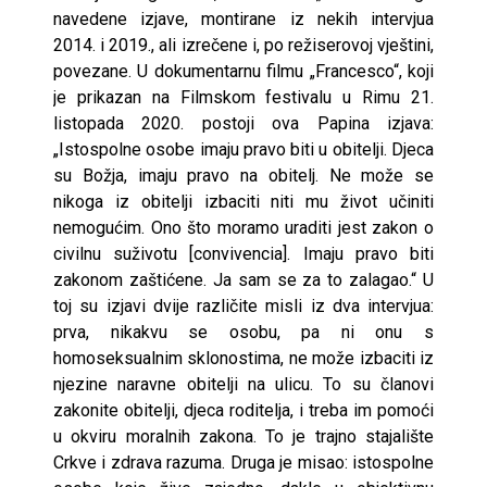
navedene izjave, montirane iz nekih intervjua
2014. i 2019., ali izrečene i, po režiserovoj vještini,
povezane. U dokumentarnu filmu „Francesco“, koji
je prikazan na Filmskom festivalu u Rimu 21.
listopada 2020. postoji ova Papina izjava:
„Istospolne osobe imaju pravo biti u obitelji. Djeca
su Božja, imaju pravo na obitelj. Ne može se
nikoga iz obitelji izbaciti niti mu život učiniti
nemogućim. Ono što moramo uraditi jest zakon o
civilnu suživotu [convivencia]. Imaju pravo biti
zakonom zaštićene. Ja sam se za to zalagao.“ U
toj su izjavi dvije različite misli iz dva intervjua:
prva, nikakvu se osobu, pa ni onu s
homoseksualnim sklonostima, ne može izbaciti iz
njezine naravne obitelji na ulicu. To su članovi
zakonite obitelji, djeca roditelja, i treba im pomoći
u okviru moralnih zakona. To je trajno stajalište
Crkve i zdrava razuma. Druga je misao: istospolne