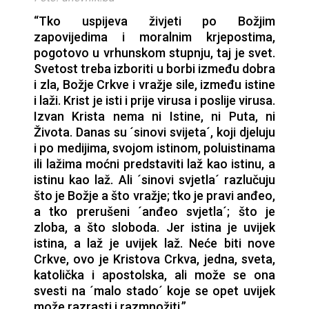
“Tko uspijeva živjeti po Božjim
zapovijedima i moralnim krjepostima,
pogotovo u vrhunskom stupnju, taj je svet.
Svetost treba izboriti u borbi između dobra
i zla, Božje Crkve i vražje sile, između istine
i laži. Krist je isti i prije virusa i poslije virusa.
Izvan Krista nema ni Istine, ni Puta, ni
Života. Danas su ´sinovi svijeta´, koji djeluju
i po medijima, svojom istinom, poluistinama
ili lažima moćni predstaviti laž kao istinu, a
istinu kao laž. Ali ´sinovi svjetla´ razlučuju
što je Božje a što vražje; tko je pravi anđeo,
a tko prerušeni ´anđeo svjetla´; što je
zloba, a što sloboda. Jer istina je uvijek
istina, a laž je uvijek laž. Neće biti nove
Crkve, ovo je Kristova Crkva, jedna, sveta,
katolička i apostolska, ali može se ona
svesti na ´malo stado´ koje se opet uvijek
može razrasti i razmnožiti.”