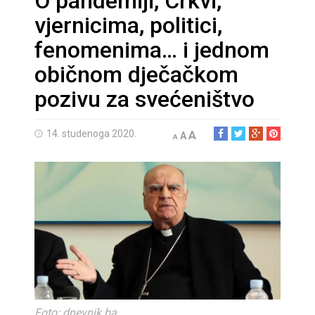
O pandemiji, Crkvi,
vjernicima, politici,
fenomenima… i jednom
običnom dječačkom
pozivu za svećeništvo
14. studenoga 2020.
A
A
A
Foto: dnevnik.ba