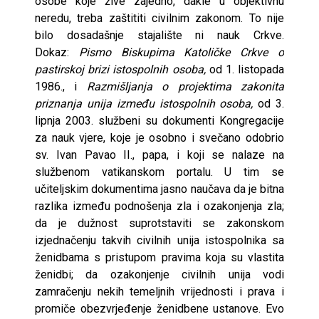
osobe koje žive zajedno, dakle u objektivnu
neredu, treba zaštititi civilnim zakonom. To nije
bilo dosadašnje stajalište ni nauk Crkve.
Dokaz:
Pismo Biskupima Katoličke Crkve o
pastirskoj brizi istospolnih osoba,
od 1. listopada
1986., i
Razmišljanja o projektima zakonita
priznanja unija između istospolnih osoba,
od 3.
lipnja 2003. službeni su dokumenti Kongregacije
za nauk vjere, koje je osobno i svečano odobrio
sv. Ivan Pavao II., papa, i koji se nalaze na
službenom vatikanskom portalu. U tim se
učiteljskim dokumentima jasno naučava da je bitna
razlika između podnošenja zla i ozakonjenja zla;
da je dužnost suprotstaviti se zakonskom
izjednačenju takvih civilnih unija istospolnika sa
ženidbama s pristupom pravima koja su vlastita
ženidbi; da ozakonjenje civilnih unija vodi
zamračenju nekih temeljnih vrijednosti i prava i
promiče obezvrjeđenje ženidbene ustanove. Evo