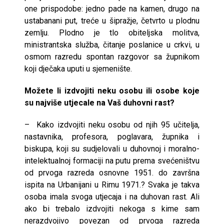
one prispodobe: jedno pade na kamen, drugo na
ustabanani put, treće u šipražje, četvrto u plodnu
zemlju. Plodno je tlo obiteljska molitva,
ministrantska služba, čitanje poslanice u crkvi, u
osmom razredu spontan razgovor sa župnikom
koji dječaka uputi u sjemenište.
Možete li izdvojiti neku osobu ili osobe koje
su najviše utjecale na Vaš duhovni rast?
– Kako izdvojiti neku osobu od njih 95 učitelja,
nastavnika, profesora, poglavara, župnika i
biskupa, koji su sudjelovali u duhovnoj i moralno-
intelektualnoj formaciji na putu prema svećeništvu
od prvoga razreda osnovne 1951. do završna
ispita na Urbanijani u Rimu 1971.? Svaka je takva
osoba imala svoga utjecaja i na duhovan rast. Ali
ako bi trebalo izdvojiti nekoga s kime sam
nerazdvojivo povezan od prvoga razreda