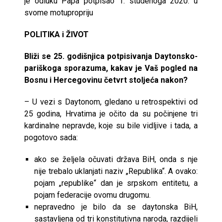
je odluku Papa potpisao 1. studenoga 2020. u
svome motupropriju
POLITIKA i ŽIVOT
Bliži se 25. godišnjica potpisivanja Daytonsko-
pariškoga sporazuma, kakav je Vaš pogled na
Bosnu i Hercegovinu četvrt stoljeća nakon?
– U vezi s Daytonom, gledano u retrospektivi od
25 godina, Hrvatima je očito da su počinjene tri
kardinalne nepravde, koje su bile vidljive i tada, a
pogotovo sada:
ako se željela očuvati država BiH, onda s nje
nije trebalo uklanjati naziv „Republika“. A ovako:
pojam „republike“ dan je srpskom entitetu, a
pojam federacije ovomu drugomu.
nepravedno je bilo da se daytonska BiH,
sastavljena od tri konstitutivna naroda, razdijeli