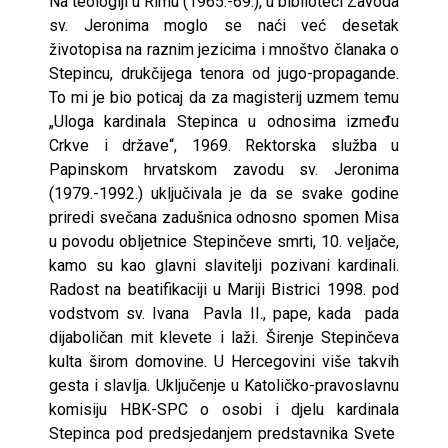
Na teologiji u Rimu (1965.-69.), u biblioteci Zavoda
sv. Jeronima moglo se naći već desetak
životopisa na raznim jezicima i mnoštvo članaka o
Stepincu, drukčijega tenora od jugo-propagande.
To mi je bio poticaj da za magisterij uzmem temu
„Uloga kardinala Stepinca u odnosima između
Crkve i države“, 1969. Rektorska služba u
Papinskom hrvatskom zavodu sv. Jeronima
(1979.-1992.) uključivala je da se svake godine
priredi svečana zadušnica odnosno spomen Misa
u povodu obljetnice Stepinčeve smrti, 10. veljače,
kamo su kao glavni slavitelji pozivani kardinali.
Radost na beatifikaciji u Mariji Bistrici 1998. pod
vodstvom sv. Ivana Pavla II., pape, kada pada
dijaboličan mit klevete i laži. Širenje Stepinčeva
kulta širom domovine. U Hercegovini više takvih
gesta i slavlja. Uključenje u Katoličko-pravoslavnu
komisiju HBK-SPC o osobi i djelu kardinala
Stepinca pod predsjedanjem predstavnika Svete