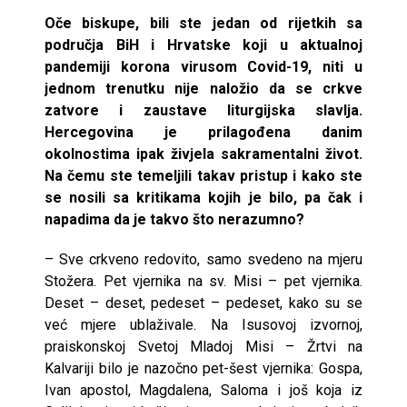
Oče biskupe, bili ste jedan od rijetkih sa
područja BiH i Hrvatske koji u aktualnoj
pandemiji korona virusom Covid-19, niti u
jednom trenutku nije naložio da se crkve
zatvore i zaustave liturgijska slavlja.
Hercegovina je prilagođena danim
okolnostima ipak živjela sakramentalni život.
Na čemu ste temeljili takav pristup i kako ste
se nosili sa kritikama kojih je bilo, pa čak i
napadima da je takvo što nerazumno?
– Sve crkveno redovito, samo svedeno na mjeru
Stožera. Pet vjernika na sv. Misi – pet vjernika.
Deset – deset, pedeset – pedeset, kako su se
već mjere ublaživale. Na Isusovoj izvornoj,
praiskonskoj Svetoj Mladoj Misi – Žrtvi na
Kalvariji bilo je nazočno pet-šest vjernika: Gospa,
Ivan apostol, Magdalena, Saloma i još koja iz