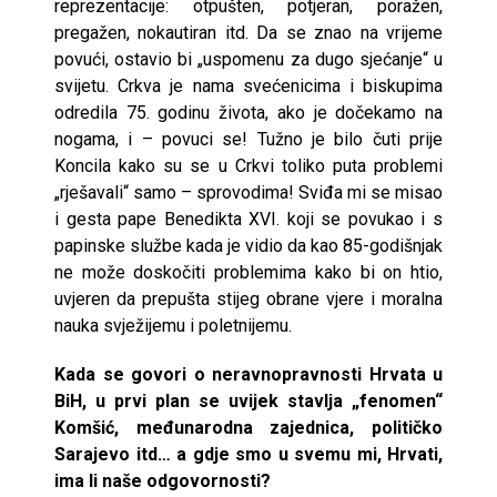
reprezentacije: otpušten, potjeran, poražen,
pregažen, nokautiran itd. Da se znao na vrijeme
povući, ostavio bi „uspomenu za dugo sjećanje“ u
svijetu. Crkva je nama svećenicima i biskupima
odredila 75. godinu života, ako je dočekamo na
nogama, i – povuci se! Tužno je bilo čuti prije
Koncila kako su se u Crkvi toliko puta problemi
„rješavali“ samo – sprovodima! Sviđa mi se misao
i gesta pape Benedikta XVI. koji se povukao i s
papinske službe kada je vidio da kao 85-godišnjak
ne može doskočiti problemima kako bi on htio,
uvjeren da prepušta stijeg obrane vjere i moralna
nauka svježijemu i poletnijemu.
Kada se govori o neravnopravnosti Hrvata u
BiH, u prvi plan se uvijek stavlja „fenomen“
Komšić, međunarodna zajednica, političko
Sarajevo itd… a gdje smo u svemu mi, Hrvati,
ima li naše odgovornosti?