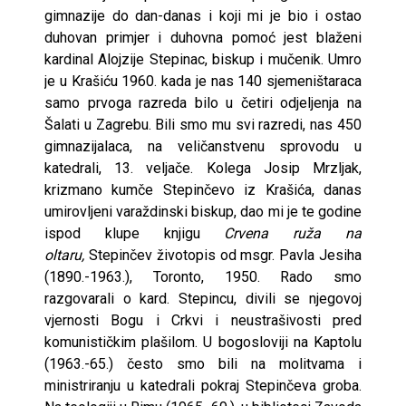
gimnazije do dan-danas i koji mi je bio i ostao
duhovan primjer i duhovna pomoć jest blaženi
kardinal Alojzije Stepinac, biskup i mučenik. Umro
je u Krašiću 1960. kada je nas 140 sjemeništaraca
samo prvoga razreda bilo u četiri odjeljenja na
Šalati u Zagrebu. Bili smo mu svi razredi, nas 450
gimnazijalaca, na veličanstvenu sprovodu u
katedrali, 13. veljače. Kolega Josip Mrzljak,
krizmano kumče Stepinčevo iz Krašića, danas
umirovljeni varaždinski biskup, dao mi je te godine
ispod klupe knjigu
Crvena ruža na
oltaru,
Stepinčev životopis od msgr. Pavla Jesiha
(1890.-1963.), Toronto, 1950. Rado smo
razgovarali o kard. Stepincu, divili se njegovoj
vjernosti Bogu i Crkvi i neustrašivosti pred
komunističkim plašilom. U bogosloviji na Kaptolu
(1963.-65.) često smo bili na molitvama i
ministriranju u katedrali pokraj Stepinčeva groba.