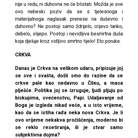
nije u redu, ni duhovna ne će blistati. Možda je sve
ovo nebeski poziv da se s tjelesnoga i
materijalnoga naglasak prenese na duševno i
duhovno? Ne postoji samo ždrijelo, crijevo tanko,
debelo, slijepo. Postoji i nevidljiva besmrtna duša
koja djeluje kroz vidljivo smrtno tijelo! Eto poruke.
CRKVA
Danas je Crkva na velikom udaru, pripisuje joj
se sve i svašta, došli smo do razine da se
crkve pale kao nedavno u Čileu, a masa
plješće. Politika joj se izruguje, ljudi pljuju po
biskupima, svećenstvu, Papi. Udaljavanje od
Boga je izgleda nikad veće, a u isto vrijeme,
kao da se istiha rađa neka nova Crkva. Je li
ovo vrijeme nekakva pročišćenja, moderno bi
se reklo resetiranja, ili je stvar samo
subjektivna dojma?