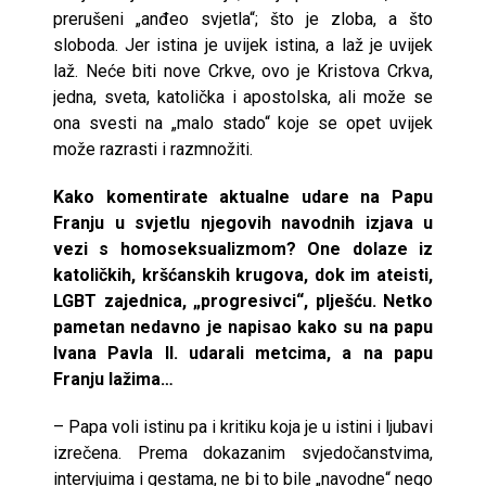
prerušeni „anđeo svjetla“; što je zloba, a što
sloboda. Jer istina je uvijek istina, a laž je uvijek
laž. Neće biti nove Crkve, ovo je Kristova Crkva,
jedna, sveta, katolička i apostolska, ali može se
ona svesti na „malo stado“ koje se opet uvijek
može razrasti i razmnožiti.
Kako komentirate aktualne udare na Papu
Franju u svjetlu njegovih navodnih izjava u
vezi s homoseksualizmom? One dolaze iz
katoličkih, kršćanskih krugova, dok im ateisti,
LGBT zajednica, „progresivci“, plješću. Netko
pametan nedavno je napisao kako su na papu
Ivana Pavla II. udarali metcima, a na papu
Franju lažima…
– Papa voli istinu pa i kritiku koja je u istini i ljubavi
izrečena. Prema dokazanim svjedočanstvima,
intervjuima i gestama, ne bi to bile „navodne“ nego