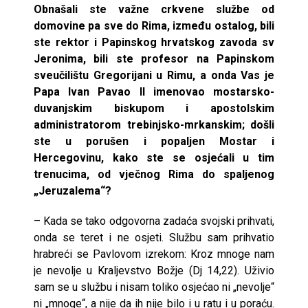
Obnašali ste važne crkvene službe od
domovine pa sve do Rima, između ostalog, bili
ste rektor i Papinskog hrvatskog zavoda sv
Jeronima, bili ste profesor na Papinskom
sveučilištu Gregorijani u Rimu, a onda Vas je
Papa Ivan Pavao II imenovao mostarsko-
duvanjskim biskupom i apostolskim
administratorom trebinjsko-mrkanskim; došli
ste u porušen i popaljen Mostar i
Hercegovinu, kako ste se osjećali u tim
trenucima, od vječnog Rima do spaljenog
„Jeruzalema“?
– Kada se tako odgovorna zadaća svojski prihvati,
onda se teret i ne osjeti. Službu sam prihvatio
hrabreći se Pavlovom izrekom: Kroz mnoge nam
je nevolje u Kraljevstvo Božje (Dj 14,22). Uživio
sam se u službu i nisam toliko osjećao ni „nevolje“
ni „mnoge“, a nije da ih nije bilo i u ratu i u poraću.