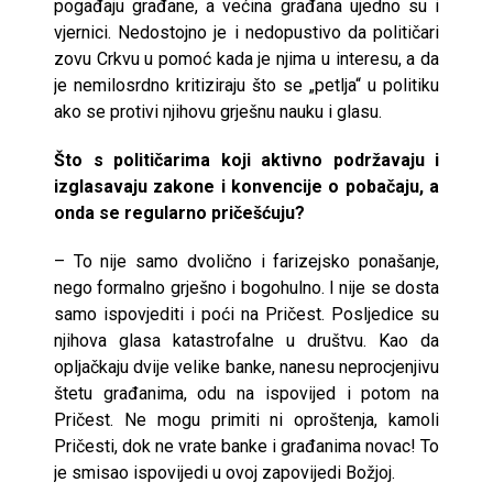
pogađaju građane, a većina građana ujedno su i
vjernici. Nedostojno je i nedopustivo da političari
zovu Crkvu u pomoć kada je njima u interesu, a da
je nemilosrdno kritiziraju što se „petlja“ u politiku
ako se protivi njihovu grješnu nauku i glasu.
Što s političarima koji aktivno podržavaju i
izglasavaju zakone i konvencije o pobačaju, a
onda se regularno pričešćuju?
– To nije samo dvolično i farizejsko ponašanje,
nego formalno grješno i bogohulno. I nije se dosta
samo ispovjediti i poći na Pričest. Posljedice su
njihova glasa katastrofalne u društvu. Kao da
opljačkaju dvije velike banke, nanesu neprocjenjivu
štetu građanima, odu na ispovijed i potom na
Pričest. Ne mogu primiti ni oproštenja, kamoli
Pričesti, dok ne vrate banke i građanima novac! To
je smisao ispovijedi u ovoj zapovijedi Božjoj.