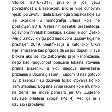
Stolice, 2016.-2017., pružilo je još veću
povezanost s Blaženikom. Bilo je više duhovnih
vježbi po životu i djelu blaženoga Stepinca koje su
se ukoričile u monografiju „Nada koja ne
postiđuje“, 2018. A njezinih desetak prezentacija,
uglavnom hrvatskih biskupa, skupio je don Željko
Majić u novu knjigu pod naslovom „Ljubav koja ne
prestaje“, 2019. Beatifikacija u Katoličkoj Crkvi
nije smišljena kao prigoda da se još dopuni ili sve
blokira ako se što zaboravilo prije kanonizacije,
nego kao mogućnost pojačana lokalna štovanja
prema Blaženiku u vidu njegova univerzalna
priznanja s Božjim glasom – čudom. U nas gotovo
svi blaženici nisu doživjeli toliko štovanja koliko
sam Stepinac. Bog ima svoje račune koje mu nitko
na zemlji ne može pomrsiti, jer On „čudesno
uzvisuje prijatelja svoga“ (Ps 4). Već ga je i
uzvisio i proslavio!