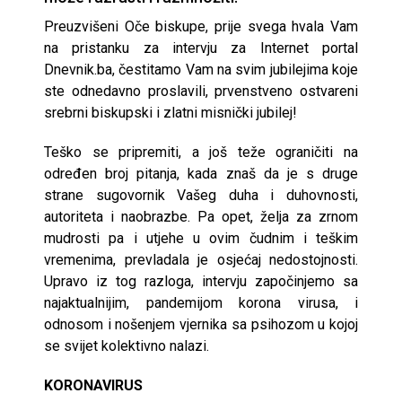
Preuzvišeni Oče biskupe, prije svega hvala Vam
na pristanku za intervju za Internet portal
Dnevnik.ba, čestitamo Vam na svim jubilejima koje
ste odnedavno proslavili, prvenstveno ostvareni
srebrni biskupski i zlatni misnički jubilej!
Teško se pripremiti, a još teže ograničiti na
određen broj pitanja, kada znaš da je s druge
strane sugovornik Vašeg duha i duhovnosti,
autoriteta i naobrazbe. Pa opet, želja za zrnom
mudrosti pa i utjehe u ovim čudnim i teškim
vremenima, prevladala je osjećaj nedostojnosti.
Upravo iz tog razloga, intervju započinjemo sa
najaktualnijim, pandemijom korona virusa, i
odnosom i nošenjem vjernika sa psihozom u kojoj
se svijet kolektivno nalazi.
KORONAVIRUS