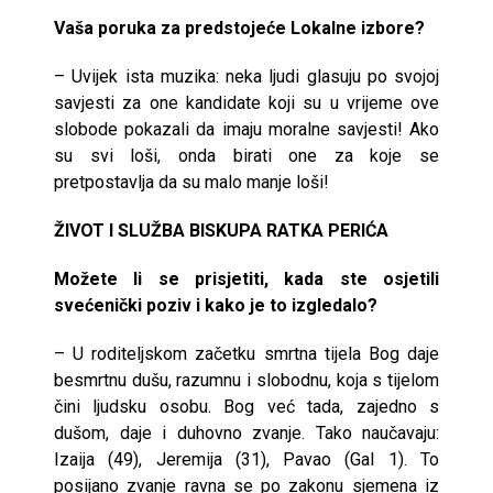
Vaša poruka za predstojeće Lokalne izbore?
– Uvijek ista muzika: neka ljudi glasuju po svojoj
savjesti za one kandidate koji su u vrijeme ove
slobode pokazali da imaju moralne savjesti! Ako
su svi loši, onda birati one za koje se
pretpostavlja da su malo manje loši!
ŽIVOT I SLUŽBA BISKUPA RATKA PERIĆA
Možete li se prisjetiti, kada ste osjetili
svećenički poziv i kako je to izgledalo?
– U roditeljskom začetku smrtna tijela Bog daje
besmrtnu dušu, razumnu i slobodnu, koja s tijelom
čini ljudsku osobu. Bog već tada, zajedno s
dušom, daje i duhovno zvanje. Tako naučavaju:
Izaija (49), Jeremija (31), Pavao (Gal 1). To
posijano zvanje ravna se po zakonu sjemena iz