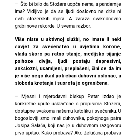
– Što bi bilo da Stožera uopće nema, a pandemije
ima? Vidljivo je da se ljudi doslovno ne drže ni
ovih stožerskih mjera. A zaraza svakodnevno
grabi nove rekorde. U svemu razbor.
Više niste u aktivnoj službi, no imate li neki
savjet za svećenstvo u uvjetima korone,
vlada skoro pa ratno stanje, medijsko sijanje
psihoze divlja, ljudi postaju depresivni,
anksiozni, usamljeni, preplašeni, čini se da im
je više nego ikad potreban duhovni oslonac, a
sloboda kretanja i susreta je ograničena.
– Mjesni i mjerodavni biskup Petar izdao je
konkretne upute usklađene s propisima Stožera,
dostupne svakomu našemu katoliku i svećeniku. U
bogosloviji smo imali duhovnika, pokojnoga patra
Josipa Salača, koji nas je u duhovnom razgovoru
prvo upitao: Kako probava? Ako želučana probava