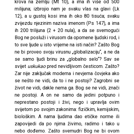
krova na zemlju (Mt 10), a ima ih više od 500
milijuna; izbrojio nam je svaku vlas na glavi (Lk
12), a u gustoj kosi ima ih oko 80 tisuća; svaku
zvijezdu njezinim naziva imenom (Ps 147), a ima
ih 200 trilijuna (2 + 20 nula), a da se svemogući
Bog ne posluži i virusom da opomene ljudski rod, i
to sve ljude u isto vrijeme na isti način? Zašto Bog
ne bi proveo svoju virusnu „globalizaciju“, a ne da
se samo ljudi brinu za „globalno selo“? Sav se
svijet
uskukao
pred nevidljivom česticom. Zašto?
Zar nije zaključak moderna i nevjerna čovjeka ako
se nešto ne vidi, da to i ne postoji? Zagrobni se
život ne vidi, dakle nema ga. Bog se ne vidi, znači
ne postoji. A on ne samo da jedini potpuno i
neprestano postoji i živi, nego i upravlja ovim
svijetom po svojim zakonima: fizičkim, kemijskim,
biološkim. A nama ljudima dao etičke norme ili
zapovijedi da po njima živimo, radimo i tako u
nebo dođemo. Zašto svemudri Bog ne bi ovom