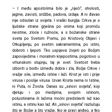
– I među apostolima bilo je „riječi“, oholosti,
jagme, zavisti, srdžbe, padova, izdaja. A ni đavao
nije odsutan iz svijeta. I vraški burgîja. Crkva je s
ljudske strane grješna po onima koji promiču
neistine, zloće i ružnoće, a s božanske strane
sveta po Svetom Pismu, po Kristovoj Objavi i
Otkupljenju, po svetim sakramentima; po istini,
dobroti i ljepoti. Tko uspijeva živjeti po Božjim
zapovijedima i moralnim krjepostima, pogotovo u
vrhunskom stupnju, taj je svet. Svetost treba
izboriti u borbi između dobra i zla, Božje Crkve i
vražje sile, između istine i laži. Krist je isti i prije
virusa i poslije virusa. Izvan Krista nema ni Istine,
ni Puta, ni Života. Danas su „sinovi svijeta“, koji
djeluju i po medijima, svojom istinom,
poluistinama ili lažima moćni predstaviti laž kao
istinu, a istinu kao laž. Ali „sinovi svjetla“ razlučuju
što je Božje a što vražje; tko je pravi anđeo, a tko