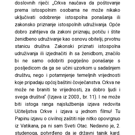
doslovnih riječi: „Crkva naučava da poštovanje
prema istospolnim osobama ne može nikako
uključivati odobrenje istospolna ponašanja ili
zakonsko priznanje istospolnih udruživanja. Opće
dobro zahtijeva da zakoni priznaju, potiču i štite
ženidbeno udruživanje kao osnovu obitelji, prvotnu
stanicu društva. Zakonski priznati istospolna
udruživanja ili izjednačiti ih sa ženidbom, značilo
bi ne samo odobriti pogrješno ponašanje s
posljedicom da ga se učini uzorkom u sadašnjem
društvu, nego i potamnjenje temeljnih vrijednosti
koje pripadaju općoj baštini čovječanstva. Crkva ne
može ne braniti te vrijednosti, za dobro ljudi i
svega društva“ (Izjava iz 2003., br. 11). I ne može
biti istoga ranga najslužbenija izjava redovita
Učiteljstva Crkve i izjava u jednom filmu! Tu
Papinu izjavu o civilnoj zaštiti nije nitko opovrgnuo
iz Vatikana, pa ni sam Sveti Otac. Nedavno je, 2.
studenoga, potvrđeno da je državni tajnik kard.