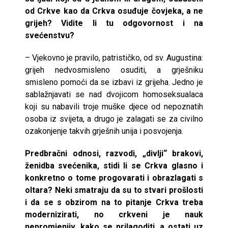
od Crkve kao da Crkva osuđuje čovjeka, a ne
grijeh? Vidite li tu odgovornost i na
svećenstvu?
– Vjekovno je pravilo, patrističko, od sv. Augustina:
grijeh nedvosmisleno osuditi, a grješniku
smisleno pomoći da se izbavi iz grijeha. Jedno je
sablažnjavati se nad dvojicom homoseksualaca
koji su nabavili troje muške djece od nepoznatih
osoba iz svijeta, a drugo je zalagati se za civilno
ozakonjenje takvih grješnih unija i posvojenja.
Predbračni odnosi, razvodi, „divlji“ brakovi,
ženidba svećenika, stidi li se Crkva glasno i
konkretno o tome progovarati i obrazlagati s
oltara? Neki smatraju da su to stvari prošlosti
i da se s obzirom na to pitanje Crkva treba
modernizirati, no crkveni je nauk
nepromjenjiv, kako se prilagoditi, a ostati uz