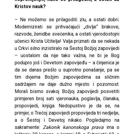
Kristov nauk?
– Ne možemo se prilagoditi zlu, a ostati dobri.
Modernizirati se prihvaćajući „divlje“ brakove,
razvode, ženidbe svećenika, a ostati vjerodostojni
učenici Krista Učitelja! Valja priznati da se nekada
u Crkvi silno inzistiralo na Šestoj Božjoj zapovijedi
– uostalom da nije tako važna, ne bi je Bog
podupro još i Devetom zapovijeđu – a činjenica je
da se danas prešlo u suprotno ponašanje, pa se
tim dvjema Božjim zapovijedima sa sličnim
sadržajem ne daje dužno mjesto i pozornost.
Morali bismo svakoj Božjoj zapovijedi posvetiti
primjeren broj sati vjeronauka, poglavlja, članaka,
propovijedi, knjiga. Nedopustivo je da se, na
primjer, o Trećoj zapovijedi propovijeda tri nedjelje,
a o Šestoj i Devetoj nikako. Pogledajmo na
sakramente:
Zakonik kanonskoga prava
ima o