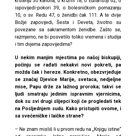
krštenju 30 kanona, o krizmi 18, o Euharistiji 62, o
ispovijedi-pokori 39, o bolesničkom pomazanju
10, o sv. Redu 47, o ženidbi čak 111. A te dvije
Božje zapovijedi, Šesta i Deveta, životno su
povezane sa sakramentom ženidbe. Zašto se,
razmjerno, ne bi posvetilo toliko vremena i studija
i tim dvjema zapovijedima?
U nekim manjim mjestima po našoj biskupiji,
počinju se rađati nekakvi novi pokreti, pa
možda čak i hereze. Konkretno, obezvrjeđuje
se značaj Djevice Marije, svetaca, nedjeljne
mise, Papu drže za lažnog proroka; takvi se
ljudi smatraju jedinim ispravnim vjernicima,
dok su svi drugi slijepci koji će progledati tek
na Posljednjem sudu. Kako pristupiti ovome, i
sa svećeničke i laičke strane?
– Ne znam misliš li u prvom redu na „Knjigu istine“