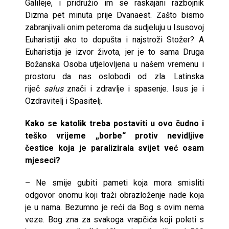
Galileje, i pridružio im se raskajani razbojnik
Dizma pet minuta prije Dvanaest. Zašto bismo
zabranjivali onim peteroma da sudjeluju u Isusovoj
Euharistiji ako to dopušta i najstroži Stožer? A
Euharistija je izvor života, jer je to sama Druga
Božanska Osoba utjelovljena u našem vremenu i
prostoru da nas oslobodi od zla. Latinska
riječ
salus
znači i zdravlje i spasenje. Isus je i
Ozdravitelj i Spasitelj.
Kako se katolik treba postaviti u ovo čudno i
teško vrijeme „borbe“ protiv nevidljive
čestice koja je paralizirala svijet već osam
mjeseci?
– Ne smije gubiti pameti koja mora smisliti
odgovor onomu koji traži obrazloženje nade koja
je u nama. Bezumno je reći da Bog s ovim nema
veze. Bog zna za svakoga vrapčića koji poleti s