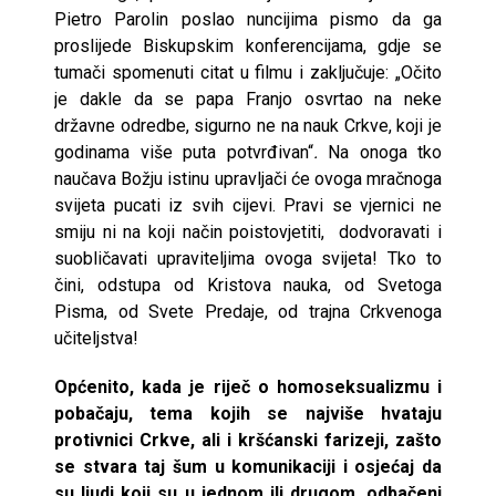
Pietro Parolin poslao nuncijima pismo da ga
proslijede Biskupskim konferencijama, gdje se
tumači spomenuti citat u filmu i zaključuje: „Očito
je dakle da se papa Franjo osvrtao na neke
državne odredbe, sigurno ne na nauk Crkve, koji je
godinama više puta potvrđivan“
.
Na onoga tko
naučava Božju istinu upravljači će ovoga mračnoga
svijeta pucati iz svih cijevi. Pravi se vjernici ne
smiju ni na koji način poistovjetiti, dodvoravati i
suobličavati upraviteljima ovoga svijeta! Tko to
čini, odstupa od Kristova nauka, od Svetoga
Pisma, od Svete Predaje, od trajna Crkvenoga
učiteljstva!
Općenito, kada je riječ o homoseksualizmu i
pobačaju, tema kojih se najviše hvataju
protivnici Crkve, ali i kršćanski farizeji, zašto
se stvara taj šum u komunikaciji i osjećaj da
su ljudi koji su u jednom ili drugom, odbačeni