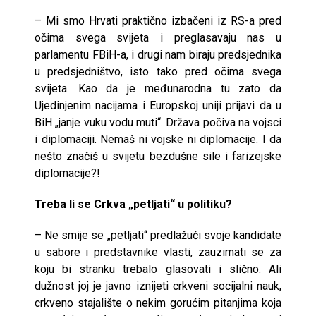
– Mi smo Hrvati praktično izbačeni iz RS-a pred
očima svega svijeta i preglasavaju nas u
parlamentu FBiH-a, i drugi nam biraju predsjednika
u predsjedništvo, isto tako pred očima svega
svijeta. Kao da je međunarodna tu zato da
Ujedinjenim nacijama i Europskoj uniji prijavi da u
BiH „janje vuku vodu muti“. Država počiva na vojsci
i diplomaciji. Nemaš ni vojske ni diplomacije. I da
nešto značiš u svijetu bezdušne sile i farizejske
diplomacije?!
Treba li se Crkva „petljati“ u politiku?
– Ne smije se „petljati“ predlažući svoje kandidate
u sabore i predstavnike vlasti, zauzimati se za
koju bi stranku trebalo glasovati i slično. Ali
dužnost joj je javno iznijeti crkveni socijalni nauk,
crkveno stajalište o nekim gorućim pitanjima koja