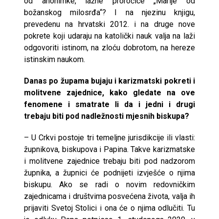
od anonimke, lažne proročice „Marije od
božanskog milosrđa“? I na njezinu knjigu,
prevedenu na hrvatski 2012. i na druge nove
pokrete koji udaraju na katolički nauk valja na laži
odgovoriti istinom, na zloću dobrotom, na hereze
istinskim naukom.
Danas po župama bujaju i karizmatski pokreti i
molitvene zajednice, kako gledate na ove
fenomene i smatrate li da i jedni i drugi
trebaju biti pod nadležnosti mjesnih biskupa?
– U Crkvi postoje tri temeljne jurisdikcije ili vlasti:
župnikova, biskupova i Papina. Takve karizmatske
i molitvene zajednice trebaju biti pod nadzorom
župnika, a župnici će podnijeti izvješće o njima
biskupu. Ako se radi o novim redovničkim
zajednicama i društvima posvećena života, valja ih
prijaviti Svetoj Stolici i ona će o njima odlučiti. Tu