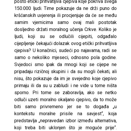
posto etički prihvatljiva cjepiva koje pokriva svega
150.000 ljudi. Time pokazuje da ne drži puno do
kršćanskih uvjerenja ili procjenjuje da će se među
samim vjernicima samo ovaj mali postotak
dosljedno držati moralnog učenja Crkve. Koliko je
ljudi, koji su se odlučili cijepiti, odgađalo
cijepljenje čekajući dolazak ovog etički prihvatljiva
cjepiva? U konačnici, sudeći po najavama, radi se
samo o nekoliko mjeseci, odnosno pola godine.
Svjedoci smo ipak da mnogi koji se cijepe ne
pripadaju rizičnoj skupini i da su mogli čekati, ali
nisu, što pokazuje da im je svejedno koje cjepivo
primaju ili da su u zabludi i ne vide u tome ništa
sporno. Pri tome se zaboravlja, ako se netko
odluči uzeti moralno okaljano cjepivo, da to može
biti samo privremeno jer se to događa „u
kontekstu moralne prisile na savjest“, koja
predstavlja „nepravedan izbor između alternativa,
koji treba biti uklonjen što je moguće prije“.