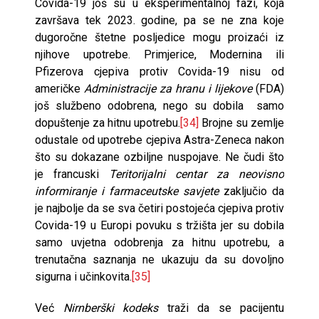
Covida-19 još su u eksperimentalnoj fazi, koja
završava tek 2023. godine, pa se ne zna koje
dugoročne štetne posljedice mogu proizaći iz
njihove upotrebe. Primjerice, Modernina ili
Pfizerova cjepiva protiv Covida-19 nisu od
američke
Administracije za hranu i lijekove
(FDA)
još službeno odobrena, nego su dobila samo
dopuštenje za hitnu upotrebu.
[34]
Brojne su zemlje
odustale od upotrebe cjepiva Astra-Zeneca nakon
što su dokazane ozbiljne nuspojave. Ne čudi što
je francuski
Teritorijalni centar za neovisno
informiranje i farmaceutske savjete
zaključio da
je najbolje da se sva četiri postojeća cjepiva protiv
Covida-19 u Europi povuku s tržišta jer su dobila
samo uvjetna odobrenja za hitnu upotrebu, a
trenutačna saznanja ne ukazuju da su dovoljno
sigurna i učinkovita.
[35]
Već
Nirnberški kodeks
traži da se pacijentu