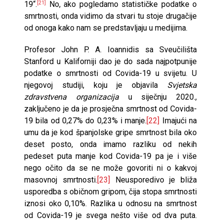
19“.
No, ako pogledamo statističke podatke o
[21]
smrtnosti, onda vidimo da stvari tu stoje drugačije
od onoga kako nam se predstavljaju u medijima.
Profesor John P. A. Ioannidis sa Sveučilišta
Stanford u Kaliforniji dao je do sada najpotpunije
podatke o smrtnosti od Covida-19 u svijetu. U
njegovoj studiji, koju je objavila
Svjetska
zdravstvena organizacija
u siječnju 2020.,
zaključeno je da je prosječna smrtnost od Covida-
19 bila od 0,27% do 0,23% i manje.
[22]
Imajući na
umu da je kod španjolske gripe smrtnost bila oko
deset posto, onda imamo razliku od nekih
pedeset puta manje kod Covida-19 pa je i više
nego očito da se ne može govoriti ni o kakvoj
masovnoj smrtnosti.
[23]
Neusporedivo je bliža
usporedba s običnom gripom, čija stopa smrtnosti
iznosi oko 0,10%. Razlika u odnosu na smrtnost
od Covida-19 je svega nešto više od dva puta.