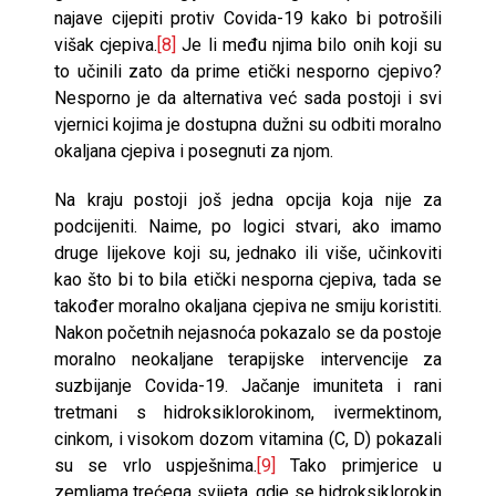
najave cijepiti protiv Covida-19 kako bi potrošili
višak cjepiva.
[8]
Je li među njima bilo onih koji su
to učinili zato da prime etički nesporno cjepivo?
Nesporno je da alternativa već sada postoji i svi
vjernici kojima je dostupna dužni su odbiti moralno
okaljana cjepiva i posegnuti za njom.
Na kraju postoji još jedna opcija koja nije za
podcijeniti. Naime, po logici stvari, ako imamo
druge lijekove koji su, jednako ili više, učinkoviti
kao što bi to bila etički nesporna cjepiva, tada se
također moralno okaljana cjepiva ne smiju koristiti.
Nakon početnih nejasnoća pokazalo se da postoje
moralno neokaljane terapijske intervencije za
suzbijanje Covida-19. Jačanje imuniteta i rani
tretmani s hidroksiklorokinom, ivermektinom,
cinkom, i visokom dozom vitamina (C, D) pokazali
su se vrlo uspješnima.
[9]
Tako primjerice u
zemljama trećega svijeta, gdje se hidroksiklorokin