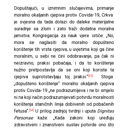
Dopuštajući, u iznimnim slučajevima, primanje
moralno okaljanih cjepiva protiv Covida-19, Crkva
je svjesna da tada dolazi do daleke materijalne
suradnje sa zlom i zato traži dodatna moralna
jamstva. Kongregacija za nauk vjere ističe: „No,
mora se naglasiti da moralno dopušteno
korištenje tih vrsta cjepiva, u uvjetima koji ga čine
moralnim, u sebi ne čini odobravanje, pa čak ni
neizravno, praksi pobačaja, i da to korištenje
nužno pretpostavlja da se oni koji koriste ta
cjepiva suprotstavljaju toj praksi.“
Stoga
[53]
„dopušteno korištenje“ moralno okaljanih cjepiva
protiv Covida-19 „ne podrazumijeva i ne bi smjelo
ni na koji način podrazumijevati potvrdu moralnosti
korištenja staničnih linija dobivenih od pobačenih
fetusa“.
U prilog zadnjoj tvrdnji i uputa
Dignitas
[54]
Personae
kaže: „Kada zakoni koji uređuju
zdravstveni i znanstveni sustav potvrde ono što