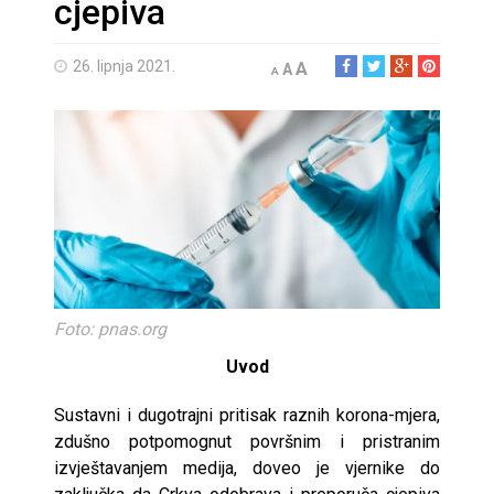
cjepiva
26. lipnja 2021.
A
A
A
Foto: pnas.org
Uvod
Sustavni i dugotrajni pritisak raznih korona-mjera,
zdušno potpomognut površnim i pristranim
izvještavanjem medija, doveo je vjernike do