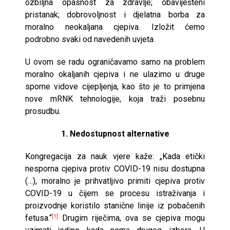
ozbiljna opasnost za zdravlje; obaviješteni
pristanak; dobrovoljnost i djelatna borba za
moralno neokaljana cjepiva. Izložit ćemo
podrobno svaki od navedenih uvjeta.
U ovom se radu ograničavamo samo na problem
moralno okaljanih cjepiva i ne ulazimo u druge
sporne vidove cijepljenja, kao što je to primjena
nove mRNK tehnologije, koja traži posebnu
prosudbu.
1. Nedostupnost alternative
Kongregacija za nauk vjere kaže: „Kada etički
nesporna cjepiva protiv COVID-19 nisu dostupna
(…), moralno je prihvatljivo primiti cjepiva protiv
COVID-19 u čijem se procesu istraživanja i
proizvodnje koristilo stanične linije iz pobačenih
fetusa.“
Drugim riječima, ova se cjepiva mogu
[1]