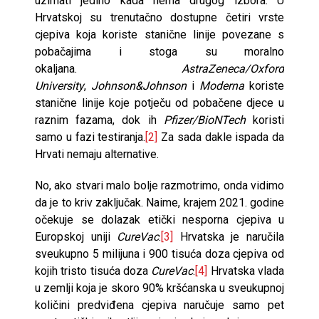
uzimati jedino kada nema drugog izbora. U
Hrvatskoj su trenutačno dostupne četiri vrste
cjepiva koja koriste stanične linije povezane s
pobačajima i stoga su moralno
okaljana.
AstraZeneca/Oxford
University
,
Johnson&Johnson
i
Moderna
koriste
stanične linije koje potječu od pobačene djece u
raznim fazama, dok ih
Pfizer/BioNTech
koristi
samo u fazi testiranja.
[2]
Za sada dakle ispada da
Hrvati nemaju alternative.
No, ako stvari malo bolje razmotrimo, onda vidimo
da je to kriv zaključak. Naime, krajem 2021. godine
očekuje se dolazak etički nesporna cjepiva u
Europskoj uniji
CureVac
.
[3]
Hrvatska je naručila
sveukupno 5 milijuna i 900 tisuća doza cjepiva od
kojih tristo tisuća doza
CureVac
.
[4]
Hrvatska vlada
u zemlji koja je skoro 90% kršćanska u sveukupnoj
količini predviđena cjepiva naručuje samo pet