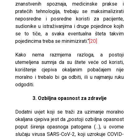
znanstvenih spoznaja, medicinske prakse i
pratećih tehnologija, trebaju se maksimalizirati
neposredne i posredne koristi za pacijente,
sudionike u istraživanjima i druge pojedince kojih
se to tiče, a svaka eventualna šteta takvim
pojedincima treba se minimizirati.“
[20]
Kako nema razmjerna razloga, a postoji
utemeljena sumnja da su štete veće od koristi,
korištenje cjepiva okaljanim pobačajem nije
moralno i trebalo bi ga odbiti, ili u najmanju ruku
odgoditi.
3. Ozbiljna opasnost za zdravlje
Dodatni uvjet koji se traži za uzimanje moralno
okaljana cjepiva jest da „postoji ozbiljna opasnost
poput širenja opasnoga patogena (…), u ovome
slučaju virusa SARS-CoV-2, koji uzrokuje COVID-