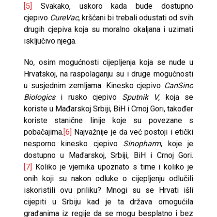
[5]
Svakako, uskoro kada bude dostupno
cjepivo
CureVac
, kršćani bi trebali odustati od svih
drugih cjepiva koja su moralno okaljana i uzimati
isključivo njega.
No, osim mogućnosti cijepljenja koja se nude u
Hrvatskoj, na raspolaganju su i druge mogućnosti
u susjednim zemljama. Kinesko cjepivo
CanSino
Biologics
i rusko cjepivo
Sputnik V
, koja se
koriste u Mađarskoj Srbiji, BiH i Crnoj Gori, također
koriste stanične linije koje su povezane s
pobačajima.
[6]
Najvažnije je da već postoji i etički
nesporno kinesko cjepivo
Sinopharm
, koje je
dostupno u Mađarskoj, Srbiji, BiH i Crnoj Gori.
[7]
Koliko je vjernika upoznato s time i koliko je
onih koji su nakon odluke o cijepljenju odlučili
iskoristili ovu priliku? Mnogi su se Hrvati išli
cijepiti u Srbiju kad je ta država omogućila
građanima iz regije da se mogu besplatno i bez