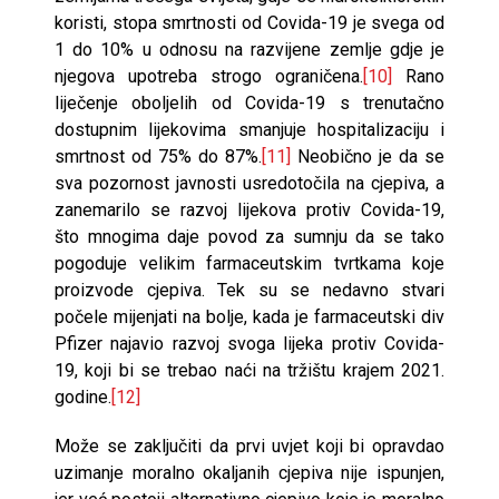
koristi, stopa smrtnosti od Covida-19 je svega od
1 do 10% u odnosu na razvijene zemlje gdje je
njegova upotreba strogo ograničena.
[10]
Rano
liječenje oboljelih od Covida-19 s trenutačno
dostupnim lijekovima smanjuje hospitalizaciju i
smrtnost od 75% do 87%.
[11]
Neobično je da se
sva pozornost javnosti usredotočila na cjepiva, a
zanemarilo se razvoj lijekova protiv Covida-19,
što mnogima daje povod za sumnju da se tako
pogoduje velikim farmaceutskim tvrtkama koje
proizvode cjepiva. Tek su se nedavno stvari
počele mijenjati na bolje, kada je farmaceutski div
Pfizer najavio razvoj svoga lijeka protiv Covida-
19, koji bi se trebao naći na tržištu krajem 2021.
godine.
[12]
Može se zaključiti da prvi uvjet koji bi opravdao
uzimanje moralno okaljanih cjepiva nije ispunjen,