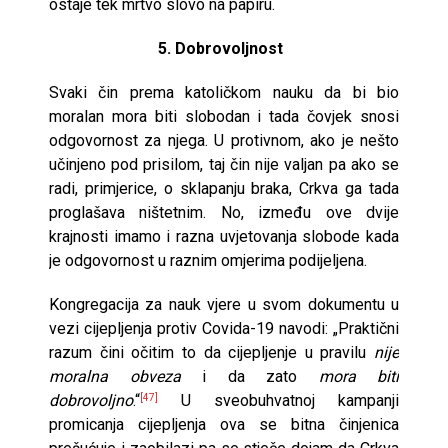
ostaje tek mrtvo slovo na papiru.
5. Dobrovoljnost
Svaki čin prema katoličkom nauku da bi bio
moralan mora biti slobodan i tada čovjek snosi
odgovornost za njega. U protivnom, ako je nešto
učinjeno pod prisilom, taj čin nije valjan pa ako se
radi, primjerice, o sklapanju braka, Crkva ga tada
proglašava ništetnim. No, između ove dvije
krajnosti imamo i razna uvjetovanja slobode kada
je odgovornost u raznim omjerima podijeljena.
Kongregacija za nauk vjere u svom dokumentu u
vezi cijepljenja protiv Covida-19 navodi: „Praktični
razum čini očitim to da cijepljenje u pravilu
nije
moralna obveza
i da zato
mora biti
dobrovoljno
.“
U sveobuhvatnoj kampanji
[47]
promicanja cijepljenja ova se bitna činjenica