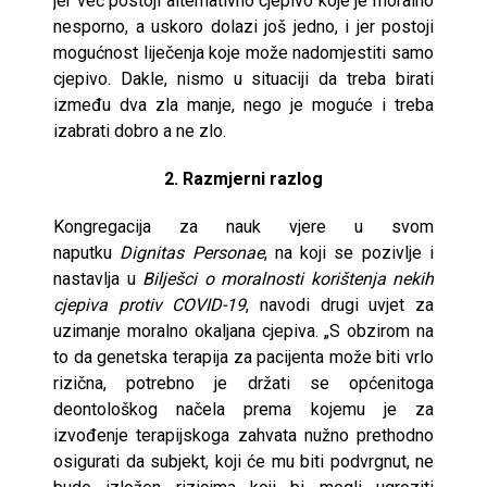
jer već postoji alternativno cjepivo koje je moralno
nesporno, a uskoro dolazi još jedno, i jer postoji
mogućnost liječenja koje može nadomjestiti samo
cjepivo. Dakle, nismo u situaciji da treba birati
između dva zla manje, nego je moguće i treba
izabrati dobro a ne zlo.
2. Razmjerni razlog
Kongregacija za nauk vjere u svom
naputku
Dignitas Personae
, na koji se pozivlje i
nastavlja u
Bilješci o moralnosti korištenja nekih
cjepiva protiv COVID-19
, navodi drugi uvjet za
uzimanje moralno okaljana cjepiva. „S obzirom na
to da genetska terapija za pacijenta može biti vrlo
rizična, potrebno je držati se općenitoga
deontološkog načela prema kojemu je za
izvođenje terapijskoga zahvata nužno prethodno
osigurati da subjekt, koji će mu biti podvrgnut, ne