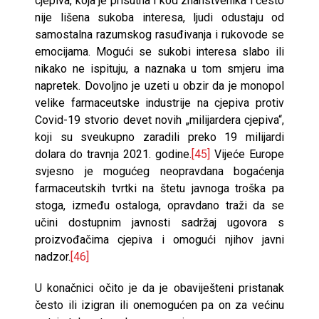
cjepiva, koja je prisutna i kod znanstvenika i često
nije lišena sukoba interesa, ljudi odustaju od
samostalna razumskog rasuđivanja i rukovode se
emocijama. Mogući se sukobi interesa slabo ili
nikako ne ispituju, a naznaka u tom smjeru ima
napretek. Dovoljno je uzeti u obzir da je monopol
velike farmaceutske industrije na cjepiva protiv
Covid-19 stvorio devet novih „milijardera cjepiva“,
koji su sveukupno zaradili preko 19 milijardi
dolara do travnja 2021. godine.
[45]
Vijeće Europe
svjesno je mogućeg neopravdana bogaćenja
farmaceutskih tvrtki na štetu javnoga troška pa
stoga, između ostaloga, opravdano traži da se
učini dostupnim javnosti sadržaj ugovora s
proizvođačima cjepiva i omogući njihov javni
nadzor.
[46]
U konačnici očito je da je obaviješteni pristanak
često ili izigran ili onemogućen pa on za većinu