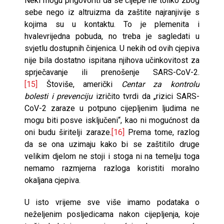
Neki mogu prigovoriti da se cijepe ne toliko zbog
sebe nego iz altruizma da zaštite najranjivije s
kojima su u kontaktu. To je plemenita i
hvalevrijedna pobuda, no treba je sagledati u
svjetlu dostupnih činjenica. U nekih od ovih cjepiva
nije bila dostatno ispitana njihova učinkovitost za
sprječavanje ili prenošenje SARS-CoV-2.
[15]
Štoviše, američki
Centar
za
kontrolu
bolesti i
prevenciju
izričito tvrdi da „rizici SARS-
CoV-2 zaraze u potpuno cijepljenim ljudima ne
mogu biti posve isključeni“, kao ni mogućnost da
oni budu širitelji zaraze.
[16]
Prema tome, razlog
da se ona uzimaju kako bi se zaštitilo druge
velikim djelom ne stoji i stoga ni na temelju toga
nemamo razmjerna razloga koristiti moralno
okaljana cjepiva.
U isto vrijeme sve više imamo podataka o
neželjenim posljedicama nakon cijepljenja, koje