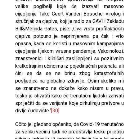
velike pogibelji koje će izazvati masovno
cijepljenje. Tako Geert Vanden Bossche, virolog i
stručnjak za cjepiva, koji je radio za GAVI i Zakladu
Bill&Melinda Gates, piše: „Ova vrsta profilaktičkih
cjepiva potpuno je neprimjerena, pa čak i vrlo
opasna, kada se koristi u masovnim kampanjama
cijepljenja tijekom virusne pandemije. Vakcinolozi,
znanstvenici i kliničari zaslijepljeni su pozitivnim
kratkotrajnim učincima iz pojedinačnih patenata, ali
čini se da se ne brinu zbog katastrofalnih
posljedica na globalno zdravlje. Osim ukoliko mi
se znanstveno ne dokaže kako nisam u pravu,
teško je shvatiti kako će trenutačni ljudski zahvati
spriječiti da se varijante koje cirkuliraju pretvore u
divlje čudovište.“
[30]
Očito je, gledano općenito, da Covid-19 trenutačno
za veliku većinu ljudi ne predstavlja tešku prijetnju