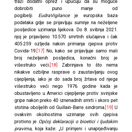
traži dodatni oprez i upućuju da su moguće
dobrobiti puno manje od
pogibelji.
EudraVigilance
je europska baza
podataka gdje se prijavljuju sumnje na neželjene
posljedice uzimanja lijekova. Do 8. svibnja 2021.
njoj je prijavljeno 10.570 smrtnih slučajeva i čak
405.259 ozljeda nakon primanja cjepiva protiv
Covida-19.
[17]
No, kako se prijavljuje samo mali
broj neželjenih posljedica, konačni broj je
višestruko veći.
[18]
Zabrinjava to što nema
nikakve ozbiljne rasprave o zaustavljanju ovog
cijepljenja, iako je do sada broj žrtava od njega
višestruko veći nego 1976. godine kada je
obustavljeno u Americi cijepljenje protiv svinjske
gripe nakon preko 40 iznenadnih smrti i skoro pet
stotina oboljelih od Guillain-Barre sindroma.
[19]
U
ovakvim okolnostima uzimanje ovih cjepiva
protivno je
Općoj deklaraciji o bioetici i ljudskim
pravima
, koja kaže: „U primjeni i unaprjeđivanju