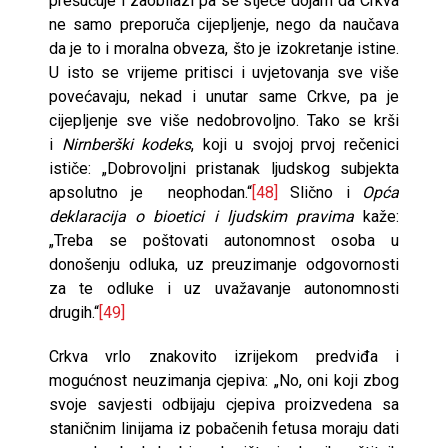
prešućuje i zaobilazi pa se stječe dojam da Crkva
ne samo preporuča cijepljenje, nego da naučava
da je to i moralna obveza, što je izokretanje istine.
U isto se vrijeme pritisci i uvjetovanja sve više
povećavaju, nekad i unutar same Crkve, pa je
cijepljenje sve više nedobrovoljno. Tako se krši
i
Nirnberški kodeks
, koji u svojoj prvoj rečenici
ističe: „Dobrovoljni pristanak ljudskog subjekta
apsolutno je neophodan.“
[48]
Slično i
Opća
deklaracija o bioetici i ljudskim pravima
kaže:
„Treba se poštovati autonomnost osoba u
donošenju odluka, uz preuzimanje odgovornosti
za te odluke i uz uvažavanje autonomnosti
drugih.“
[49]
Crkva vrlo znakovito izrijekom predviđa i
mogućnost neuzimanja cjepiva: „No, oni koji zbog
svoje savjesti odbijaju cjepiva proizvedena sa
staničnim linijama iz pobačenih fetusa moraju dati