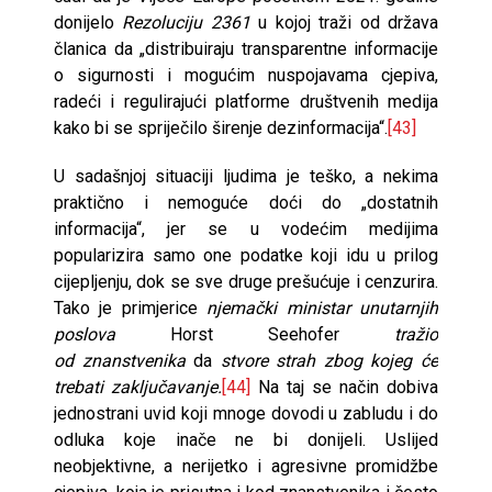
donijelo
Rezoluciju 2361
u kojoj traži od država
članica da „distribuiraju transparentne informacije
o sigurnosti i mogućim nuspojavama cjepiva,
radeći i regulirajući platforme društvenih medija
kako bi se spriječilo širenje dezinformacija“.
[43]
U sadašnjoj situaciji ljudima je teško, a nekima
praktično i nemoguće doći do „dostatnih
informacija“, jer se u vodećim medijima
popularizira samo one podatke koji idu u prilog
cijepljenju, dok se sve druge prešućuje i cenzurira.
Tako je primjerice
njemački ministar unutarnjih
poslova
Horst Seehofer
tražio
od
znanstvenika
da
stvore
strah zbog kojeg će
trebati zaključavanje.
[44]
Na taj se način dobiva
jednostrani uvid koji mnoge dovodi u zabludu i do
odluka koje inače ne bi donijeli. Uslijed
neobjektivne, a nerijetko i agresivne promidžbe