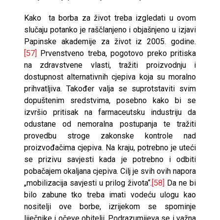
Kako ta borba za život treba izgledati u ovom
slučaju potanko je raščlanjeno i objašnjeno u izjavi
Papinske akademije za život iz 2005. godine.
[57]
Prvenstveno treba, pogotovo preko pritiska
na zdravstvene vlasti, tražiti proizvodnju i
dostupnost alternativnih cjepiva koja su moralno
prihvatljiva. Također valja se suprotstaviti svim
dopuštenim sredstvima, posebno kako bi se
izvršio pritisak na farmaceutsku industriju da
odustane od nemoralna postupanja te tražiti
provedbu stroge zakonske kontrole nad
proizvođačima cjepiva. Na kraju, potrebno je uteći
se prizivu savjesti kada je potrebno i odbiti
pobačajem okaljana cjepiva. Cilj je svih ovih napora
„mobilizacija savjesti u prilog života“.
[58]
Da ne bi
bilo zabune tko treba imati vodeću ulogu kao
nositelji ove borbe, izrijekom se spominje
liječnike i očeve obitelji. Podrazumijeva se i važna