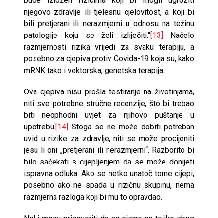
bude izložen rizicima koji bi mogli ugroziti
njegovo zdravlje ili tjelesnu cjelovitost, a koji bi
bili pretjerani ili nerazmjerni u odnosu na težinu
patologije koju se želi izliječiti.“
[13]
Načelo
razmjernosti rizika vrijedi za svaku terapiju, a
posebno za cjepiva protiv Covida-19 koja su, kako
mRNK tako i vektorska, genetska terapija.
Ova cjepiva nisu prošla testiranje na životinjama,
niti sve potrebne stručne recenzije, što bi trebao
biti neophodni uvjet za njihovo puštanje u
upotrebu.
[14]
Stoga se ne može dobiti potreban
uvid u rizike za zdravlje, niti se može procijeniti
jesu li oni „pretjerani ili nerazmjerni“. Razborito bi
bilo sačekati s cijepljenjem da se može donijeti
ispravna odluka. Ako se netko unatoč tome cijepi,
posebno ako ne spada u rizičnu skupinu, nema
razmjerna razloga koji bi mu to opravdao.