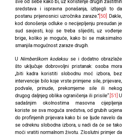
sve od sebe kako bi, uz korištenje drugih zaštitnih
sredstava i ispravna ponašanja, izbjegli to da
postanu prijenosnici uzročnika zaraze.“
[50]
Dakle,
kod donošenja odluke o necijepljenju presudan je
sud savjesti, koji se treba slijediti, uz vođenje
brige, koliko je moguće, kako bi se maksimalno
smanjila mogućnost zaraze drugih.
U
Nirnberškom
kodeksu
se i dodatno obrazlaže
što uključuje dobrovoljni pristanak: osoba mora
„biti kadra koristiti slobodnu moć izbora, bez
intervencije bilo koje vrste primjene sile, prijevare,
podvale, prinude, prekomjerne sile ili nekog
drugog daljnjeg oblika ograničenja ili prisile“.
[51]
U
sadašnjim okolnostima masovna cijepljenja
koriste se sva moguća sredstva, od grubih ucjena
do profinjenih prijevara kako bi se ljude navelo da
se odreknu slobodna izbora, u nadi da će se tako
moći vratiti normalnom životu. Zloslutni primjer da