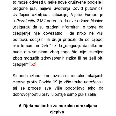
to može odvesti u neke nove društvene podjele i
progone jesu najave uvođenja Covid putovnica.
Uviđajući ozbiljnost situacije, Vijeće Europe je
u
Rezoluciju 2361
odredilo da sve države članice
„osiguraju da su građani informirani o tome da
cijepljenje nije obvezatno i da nitko ne vrši
politički, socijalni ili drugi pritisak da se cijepe,
ako to sami ne žele“ te da
„
osiguraju da nitko ne
bude diskriminiran zbog toga što nije cijepljen
zbog mogućih zdravstvenih rizika ili ne želi biti
cijepljen”.
[52]
Sloboda izbora kod uzimanja moralno okaljanih
cjepiva protiv Covida-19 je višestruko ugrožena i
taj se proces sve više pogoršava tako da
dobrovoljnost u pravilu ostaje samo puka želja.
6. Djelatna borba za moralno neokaljana
cjepiva