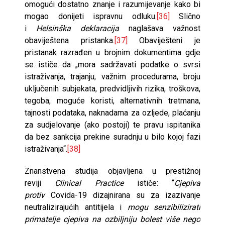
omogući dostatno znanje i razumijevanje kako bi
mogao donijeti ispravnu odluku.
[36]
Slično
i
Helsinška
deklaracija
naglašava važnost
obaviještena pristanka.
[37]
Obaviješteni je
pristanak razrađen u brojnim dokumentima gdje
se ističe da „mora sadržavati podatke o svrsi
istraživanja, trajanju, važnim procedurama, broju
uključenih subjekata, predvidljivih rizika, troškova,
tegoba, moguće koristi, alternativnih tretmana,
tajnosti podataka, naknadama za ozljede, plaćanju
za sudjelovanje (ako postoji) te pravu ispitanika
da bez sankcija prekine suradnju u bilo kojoj fazi
istraživanja“.
[38]
Znanstvena studija objavljena u prestižnoj
reviji
Clinical Practice
ističe: “
Cjepiva
protiv
Covida-19 dizajnirana su za izazivanje
neutralizirajućih antitijela i
mogu senzibilizirati
primatelje cjepiva na ozbiljniju bolest više nego