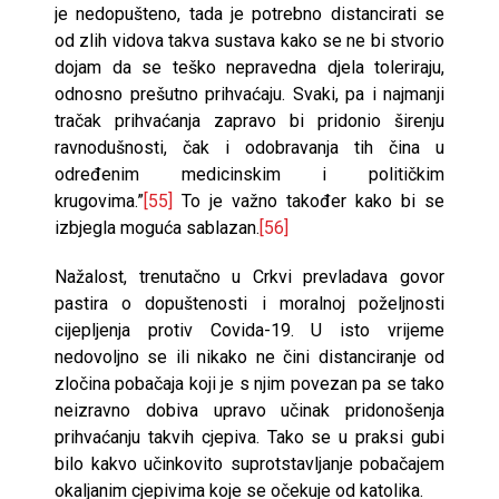
je nedopušteno, tada je potrebno distancirati se
od zlih vidova takva sustava kako se ne bi stvorio
dojam da se teško nepravedna djela toleriraju,
odnosno prešutno prihvaćaju. Svaki, pa i najmanji
tračak prihvaćanja zapravo bi pridonio širenju
ravnodušnosti, čak i odobravanja tih čina u
određenim medicinskim i političkim
krugovima.”
[55]
To je važno također kako bi se
izbjegla moguća sablazan.
[56]
Nažalost, trenutačno u Crkvi prevladava govor
pastira o dopuštenosti i moralnoj poželjnosti
cijepljenja protiv Covida-19. U isto vrijeme
nedovoljno se ili nikako ne čini distanciranje od
zločina pobačaja koji je s njim povezan pa se tako
neizravno dobiva upravo učinak pridonošenja
prihvaćanju takvih cjepiva. Tako se u praksi gubi
bilo kakvo učinkovito suprotstavljanje pobačajem
okaljanim cjepivima koje se očekuje od katolika.