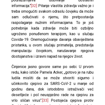
podrazumijeva dobivanje dostatnih
informacija.“
[32]
Pitanje vlastita zdravlja važno je i
treba omogućiti svakom odraslu čovjeku da može
sam odlučivati o njemu, što pretpostavlja
raspolaganje nužnim informacijama. To je još
potrebnije kada zdravlje može biti ozbiljno
ugroženo ponuđenom terapijom, kao u slučaju
Covida-19. Onemogućivanje davanja obaviještena
pristanka, u ovom slučaju primatelja, predstavlja
manipulaciju čovjekom, narušavanje njegova
dostojanstva i izravni napad na njegov život.
Činjenice jasno govore same po sebi. U prvom
redu, kako ističe Pamela Acker, „gotovo je na rubu
ludila misliti da se može stvoriti sigurno i
učinkovito cjepivo za SARS-CoV-2 u manje od
godinu dana, dok istodobno istraživači već
desetljeće i pol neuspješno rade na cjepivu za
vrlo sličan virus“.
[33]
Postojeća cjepiva protiv