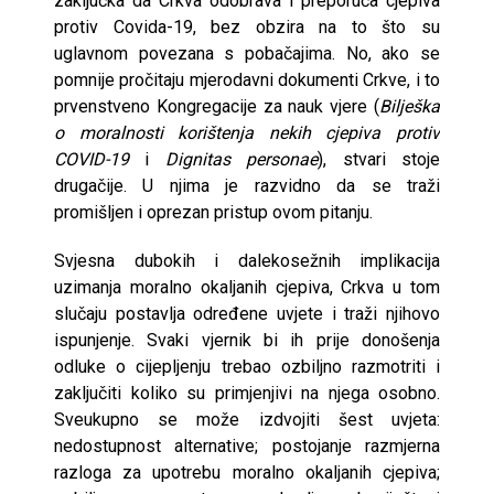
zaključka da Crkva odobrava i preporuča cjepiva
protiv Covida-19, bez obzira na to što su
uglavnom povezana s pobačajima. No, ako se
pomnije pročitaju mjerodavni dokumenti Crkve, i to
prvenstveno Kongregacije za nauk vjere (
Bilješka
o moralnosti korištenja nekih cjepiva protiv
COVID-19
i
Dignitas personae
), stvari stoje
drugačije. U njima je razvidno da se traži
promišljen i oprezan pristup ovom pitanju.
Svjesna dubokih i dalekosežnih implikacija
uzimanja moralno okaljanih cjepiva, Crkva u tom
slučaju postavlja određene uvjete i traži njihovo
ispunjenje. Svaki vjernik bi ih prije donošenja
odluke o cijepljenju trebao ozbiljno razmotriti i
zaključiti koliko su primjenjivi na njega osobno.
Sveukupno se može izdvojiti šest uvjeta:
nedostupnost alternative; postojanje razmjerna
razloga za upotrebu moralno okaljanih cjepiva;