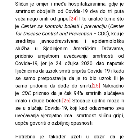
Sličan je omjer i među hospitaliziranima, gdje je
smrtnost oboljelih od Covida-19 dva do tri puta
veća nego onih od gripe.
[24]
I to unatoč tome što
je
Centar
za
kontrolu bolesti i
prevenciju
(
Center
for Disease Control and Prevention
– CDC), koji je
središnja javnozdravstvena i epidemiološka
služba u Sjedinjenim Američkim Državama,
pridonio umjetnom uvećavanju smrtnosti od
Covida-19, jer je 24. ožujka 2020. dao naputak
liječnicima da uzrok smrti pripišu Covidu-19 i kada
se samo pretpostavlja da je to bio uzrok ili je
samo pridonio da dođe do smrti.
[25]
Naknadno
je
CDC
priznao da je čak 94% smrtnih slučajeva
imalo i druge bolesti.
[26]
Stoga je upitno može li
se u slučaju Covida-19, koji kad oduzmemo sva
uvećavanja vjerojatno ima smrtnost sličnu gripi,
uopće govoriti o ozbiljnoj opasnosti.
Potrebno je također uzeti u obzir da je