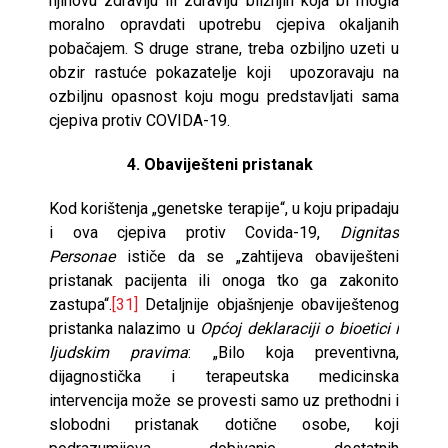
njihovu zdravlju ili zdravlju bližnjih koja bi mogla
moralno opravdati upotrebu cjepiva okaljanih
pobačajem. S druge strane, treba ozbiljno uzeti u
obzir rastuće pokazatelje koji upozoravaju na
ozbiljnu opasnost koju mogu predstavljati sama
cjepiva protiv COVIDA-19.
4. Obaviješteni pristanak
Kod korištenja „genetske terapije“, u koju pripadaju
i ova cjepiva protiv Covida-19,
Dignitas
Personae
ističe da se „zahtijeva obaviješteni
pristanak pacijenta ili onoga tko ga zakonito
zastupa“.
[31]
Detaljnije objašnjenje obaviještenog
pristanka nalazimo u
Općoj deklaraciji
o bioetici i
ljudskim pravima
: „Bilo koja preventivna,
dijagnostička i terapeutska medicinska
intervencija može se provesti samo uz prethodni i
slobodni pristanak dotične osobe, koji