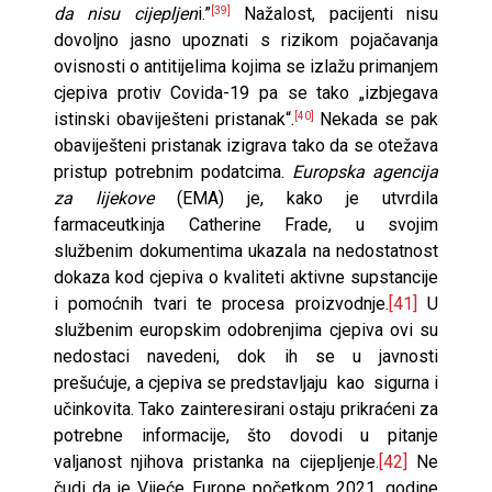
da nisu cijepljen
i.”
Nažalost, pacijenti nisu
[39]
dovoljno jasno upoznati s rizikom pojačavanja
ovisnosti o antitijelima kojima se izlažu primanjem
cjepiva protiv Covida-19 pa se tako „izbjegava
istinski obaviješteni pristanak“.
Nekada se pak
[40]
obaviješteni pristanak izigrava tako da se otežava
pristup potrebnim podatcima.
Europska agencija
za lijekove
(EMA) je, kako je utvrdila
farmaceutkinja Catherine Frade, u svojim
službenim dokumentima ukazala na nedostatnost
dokaza kod cjepiva o kvaliteti aktivne supstancije
i pomoćnih tvari te procesa proizvodnje.
[41]
U
službenim europskim odobrenjima cjepiva ovi su
nedostaci navedeni, dok ih se u javnosti
prešućuje, a cjepiva se predstavljaju kao sigurna i
učinkovita. Tako zainteresirani ostaju prikraćeni za
potrebne informacije, što dovodi u pitanje
valjanost njihova pristanka na cijepljenje.
[42]
Ne
čudi da je Vijeće Europe početkom 2021. godine