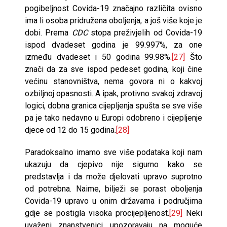
pogibeljnost Covida-19 značajno različita ovisno
ima li osoba pridružena oboljenja, a još više koje je
dobi. Prema
CDC
stopa preživjelih od Covida-19
ispod dvadeset godina je 99.997%, za one
između dvadeset i 50 godina 99.98%.
[27]
Što
znači da za sve ispod pedeset godina, koji čine
većinu stanovništva, nema govora ni o kakvoj
ozbiljnoj opasnosti. A ipak, protivno svakoj zdravoj
logici, dobna granica cijepljenja spušta se sve više
pa je tako nedavno u Europi odobreno i cijepljenje
djece od 12 do 15 godina.
[28]
Paradoksalno imamo sve više podataka koji nam
ukazuju da cjepivo nije sigurno kako se
predstavlja i da može djelovati upravo suprotno
od potrebna. Naime, bilježi se porast oboljenja
Covida-19 upravo u onim državama i područjima
gdje se postigla visoka procijepljenost.
[29]
Neki
uvaženi znanstvenici upozoravaju na moguće