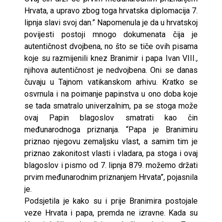
Hrvata, a upravo zbog toga hrvatska diplomacija 7.
lipnja slavi svoj dan.” Napomenula je da u hrvatskoj
povijesti postoji mnogo dokumenata čija je
autentičnost dvojbena, no što se tiče ovih pisama
koje su razmijenili knez Branimir i papa Ivan VIII.,
njihova autentičnost je nedvojbena. Oni se danas
čuvaju u Tajnom vatikanskom arhivu. Kratko se
osvrnula i na poimanje papinstva u ono doba koje
se tada smatralo univerzalnim, pa se stoga može
ovaj Papin blagoslov smatrati kao čin
međunarodnoga priznanja. “Papa je Branimiru
priznao njegovu zemaljsku vlast, a samim tim je
priznao zakonitost vlasti i vladara, pa stoga i ovaj
blagoslov i pismo od 7. lipnja 879. možemo držati
prvim međunarodnim priznanjem Hrvata”, pojasnila
je.
Podsjetila je kako su i prije Branimira postojale
veze Hrvata i papa, premda ne izravne. Kada su