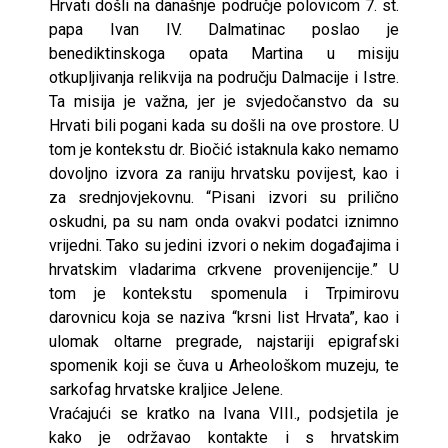
Hrvati došli na današnje područje polovicom 7. st.
papa Ivan IV. Dalmatinac poslao je
benediktinskoga opata Martina u misiju
otkupljivanja relikvija na području Dalmacije i Istre.
Ta misija je važna, jer je svjedočanstvo da su
Hrvati bili pogani kada su došli na ove prostore. U
tom je kontekstu dr. Biočić istaknula kako nemamo
dovoljno izvora za raniju hrvatsku povijest, kao i
za srednjovjekovnu. “Pisani izvori su prilično
oskudni, pa su nam onda ovakvi podatci iznimno
vrijedni. Tako su jedini izvori o nekim događajima i
hrvatskim vladarima crkvene provenijencije.” U
tom je kontekstu spomenula i Trpimirovu
darovnicu koja se naziva “krsni list Hrvata”, kao i
ulomak oltarne pregrade, najstariji epigrafski
spomenik koji se čuva u Arheološkom muzeju, te
sarkofag hrvatske kraljice Jelene.
Vraćajući se kratko na Ivana VIII., podsjetila je
kako je održavao kontakte i s hrvatskim