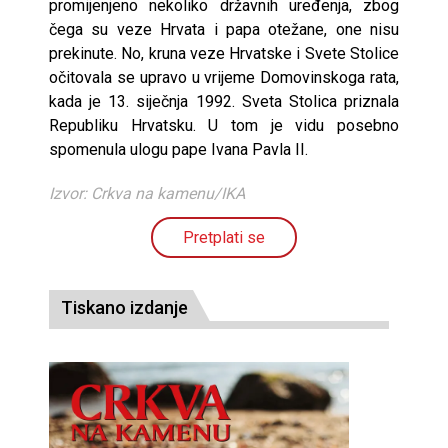
promijenjeno nekoliko državnih uređenja, zbog
čega su veze Hrvata i papa otežane, one nisu
prekinute. No, kruna veze Hrvatske i Svete Stolice
očitovala se upravo u vrijeme Domovinskoga rata,
kada je 13. siječnja 1992. Sveta Stolica priznala
Republiku Hrvatsku. U tom je vidu posebno
spomenula ulogu pape Ivana Pavla II.
Izvor: Crkva na kamenu/IKA
Pretplati se
Tiskano izdanje