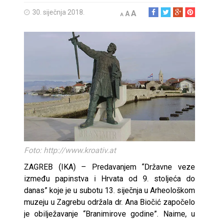
30. siječnja 2018.
A
A
A
Foto: http://www.kroativ.at
ZAGREB (IKA) – Predavanjem “Državne veze
između papinstva i Hrvata od 9. stoljeća do
danas” koje je u subotu 13. siječnja u Arheološkom
muzeju u Zagrebu održala dr. Ana Biočić započelo
je obilježavanje “Branimirove godine”. Naime, u