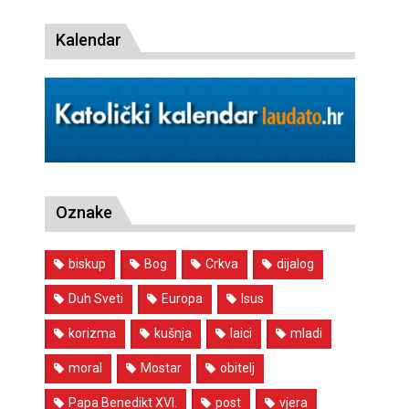
Kalendar
Oznake
biskup
Bog
Crkva
dijalog
Duh Sveti
Europa
Isus
korizma
kušnja
laici
mladi
moral
Mostar
obitelj
Papa Benedikt XVI.
post
vjera