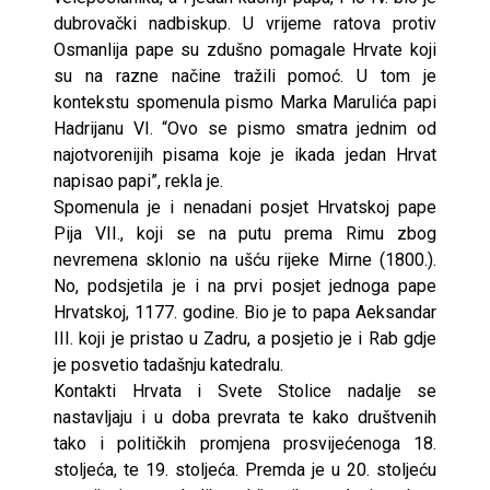
dubrovački nadbiskup. U vrijeme ratova protiv
Osmanlija pape su zdušno pomagale Hrvate koji
su na razne načine tražili pomoć. U tom je
kontekstu spomenula pismo Marka Marulića papi
Hadrijanu VI. “Ovo se pismo smatra jednim od
najotvorenijih pisama koje je ikada jedan Hrvat
napisao papi”, rekla je.
Spomenula je i nenadani posjet Hrvatskoj pape
Pija VII., koji se na putu prema Rimu zbog
nevremena sklonio na ušću rijeke Mirne (1800.).
No, podsjetila je i na prvi posjet jednoga pape
Hrvatskoj, 1177. godine. Bio je to papa Aeksandar
III. koji je pristao u Zadru, a posjetio je i Rab gdje
je posvetio tadašnju katedralu.
Kontakti Hrvata i Svete Stolice nadalje se
nastavljaju i u doba prevrata te kako društvenih
tako i političkih promjena prosvijećenoga 18.
stoljeća, te 19. stoljeća. Premda je u 20. stoljeću