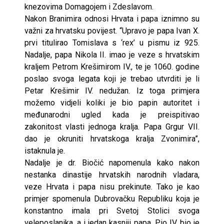
knezovima Domagojem i Zdeslavom.
Nakon Branimira odnosi Hrvata i papa iznimno su
važni za hrvatsku povijest. “Upravo je papa Ivan X.
prvi titulirao Tomislava s ‘rex’ u pismu iz 925.
Nadalje, papa Nikola II. imao je veze s hrvatskim
kraljem Petrom Krešimirom IV., te je 1060. godine
poslao svoga legata koji je trebao utvrditi je li
Petar Krešimir IV. nedužan. Iz toga primjera
možemo vidjeli koliki je bio papin autoritet i
međunarodni ugled kada je preispitivao
zakonitost vlasti jednoga kralja. Papa Grgur VII.
dao je okruniti hrvatskoga kralja Zvonimira”,
istaknula je.
Nadalje je dr. Biočić napomenula kako nakon
nestanka dinastije hrvatskih narodnih vladara,
veze Hrvata i papa nisu prekinute. Tako je kao
primjer spomenula Dubrovačku Republiku koja je
konstantno imala pri Svetoj Stolici svoga
veleposlanika, a i jedan kasniji papa, Pio IV. bio je