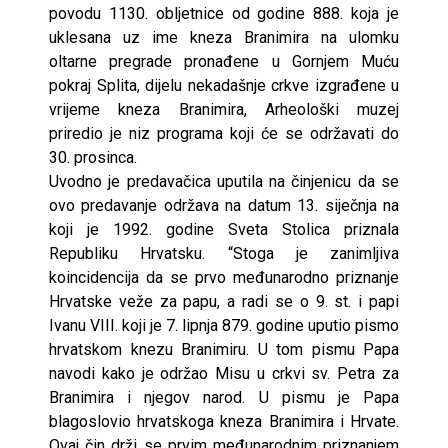
povodu 1130. obljetnice od godine 888. koja je
uklesana uz ime kneza Branimira na ulomku
oltarne pregrade pronađene u Gornjem Muću
pokraj Splita, dijelu nekadašnje crkve izgrađene u
vrijeme kneza Branimira, Arheološki muzej
priredio je niz programa koji će se održavati do
30. prosinca.
Uvodno je predavačica uputila na činjenicu da se
ovo predavanje održava na datum 13. siječnja na
koji je 1992. godine Sveta Stolica priznala
Republiku Hrvatsku. “Stoga je zanimljiva
koincidencija da se prvo međunarodno priznanje
Hrvatske veže za papu, a radi se o 9. st. i papi
Ivanu VIII. koji je 7. lipnja 879. godine uputio pismo
hrvatskom knezu Branimiru. U tom pismu Papa
navodi kako je održao Misu u crkvi sv. Petra za
Branimira i njegov narod. U pismu je Papa
blagoslovio hrvatskoga kneza Branimira i Hrvate.
Ovaj čin drži se prvim međunarodnim priznanjem