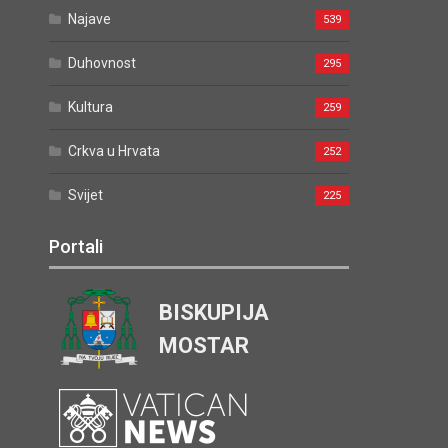
Najave
539
Duhovnost
295
Kultura
259
Crkva u Hrvata
252
Svijet
225
Portali
BISKUPIJA
MOSTAR