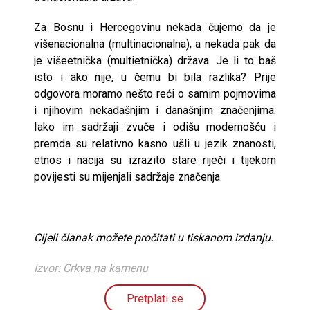
Za Bosnu i Hercegovinu nekada čujemo da je
višenacionalna (multinacionalna), a nekada pak da
je višeetnička (multietnička) država. Je li to baš
isto i ako nije, u čemu bi bila razlika? Prije
odgovora moramo nešto reći o samim pojmovima
i njihovim nekadašnjim i današnjim značenjima.
Iako im sadržaji zvuče i odišu modernošću i
premda su relativno kasno ušli u jezik znanosti,
etnos i nacija su izrazito stare riječi i tijekom
povijesti su mijenjali sadržaje značenja.
Cijeli članak možete pročitati u tiskanom izdanju.
Izvor: Crkva na kamenu
Pretplati se