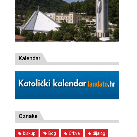
Kalendar
Oznake
biskup
Bog
Crkva
dijalog