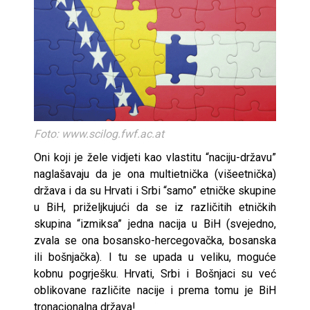
Foto: www.scilog.fwf.ac.at
Oni koji je žele vidjeti kao vlastitu “naciju-državu”
naglašavaju da je ona multietnička (višeetnička)
država i da su Hrvati i Srbi “samo” etničke skupine
u BiH, priželjkujući da se iz različitih etničkih
skupina “izmiksa” jedna nacija u BiH (svejedno,
zvala se ona bosansko-hercegovačka, bosanska
ili bošnjačka). I tu se upada u veliku, moguće
kobnu pogrješku. Hrvati, Srbi i Bošnjaci su već
oblikovane različite nacije i prema tomu je BiH
tronacionalna država!