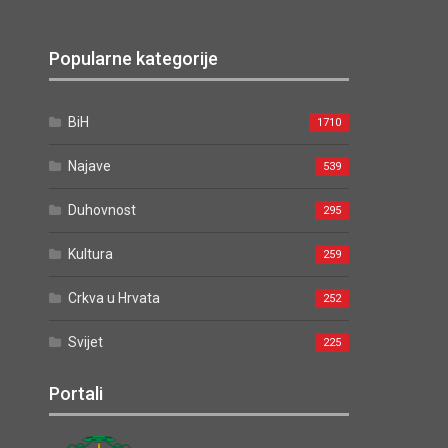
Popularne kategorije
BiH
1710
Najave
539
Duhovnost
295
Kultura
259
Crkva u Hrvata
252
Svijet
225
Portali