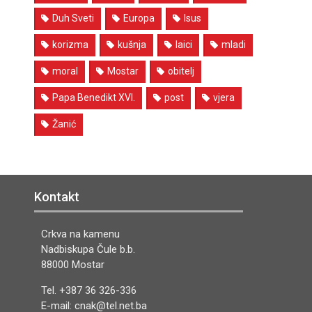
Duh Sveti
Europa
Isus
korizma
kušnja
laici
mladi
moral
Mostar
obitelj
Papa Benedikt XVI.
post
vjera
Žanić
Kontakt
Crkva na kamenu
Nadbiskupa Čule b.b.
88000 Mostar
Tel. +387 36 326-336
E-mail: cnak@tel.net.ba