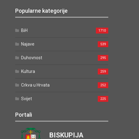
Popularne kategorije
BiH
1710
Najave
539
Duhovnost
295
Kultura
259
Crkva u Hrvata
252
Svijet
225
Portali
BISKUPIJA