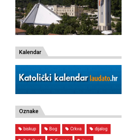
Kalendar
Oznake
biskup
Bog
Crkva
dijalog