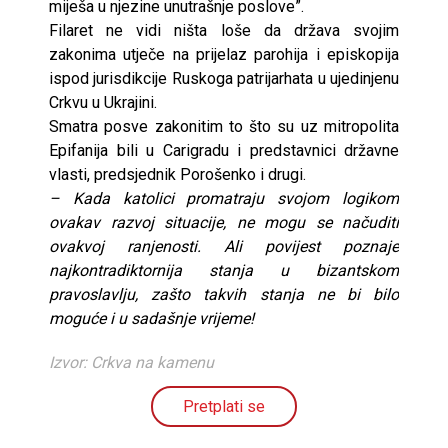
miješa u njezine unutrašnje poslove”.
Filaret ne vidi ništa loše da država svojim
zakonima utječe na prijelaz parohija i episkopija
ispod jurisdikcije Ruskoga patrijarhata u ujedinjenu
Crkvu u Ukrajini.
Smatra posve zakonitim to što su uz mitropolita
Epifanija bili u Carigradu i predstavnici državne
vlasti, predsjednik Porošenko i drugi.
– Kada katolici promatraju svojom logikom
ovakav razvoj situacije, ne mogu se načuditi
ovakvoj ranjenosti. Ali povijest poznaje
najkontradiktornija stanja u bizantskom
pravoslavlju, zašto takvih stanja ne bi bilo
moguće i u sadašnje vrijeme!
Izvor: Crkva na kamenu
Pretplati se