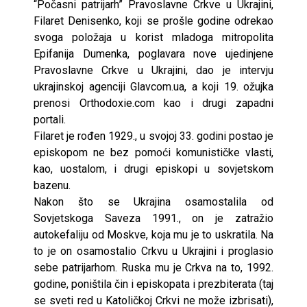
“Počasni patrijarh” Pravoslavne Crkve u Ukrajini,
Filaret Denisenko, koji se prošle godine odrekao
svoga položaja u korist mladoga mitropolita
Epifanija Dumenka, poglavara nove ujedinjene
Pravoslavne Crkve u Ukrajini, dao je intervju
ukrajinskoj agenciji Glavcom.ua, a koji 19. ožujka
prenosi Orthodoxie.com kao i drugi zapadni
portali.
Filaret je rođen 1929., u svojoj 33. godini postao je
episkopom ne bez pomoći komunističke vlasti,
kao, uostalom, i drugi episkopi u sovjetskom
bazenu.
Nakon što se Ukrajina osamostalila od
Sovjetskoga Saveza 1991., on je zatražio
autokefaliju od Moskve, koja mu je to uskratila. Na
to je on osamostalio Crkvu u Ukrajini i proglasio
sebe patrijarhom. Ruska mu je Crkva na to, 1992.
godine, poništila čin i episkopata i prezbiterata (taj
se sveti red u Katoličkoj Crkvi ne može izbrisati),