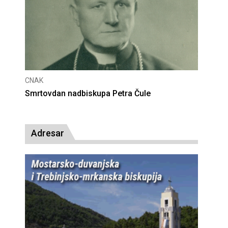
CNAK
tra Čule
Deseta obljetnica poništenja komunist
presude bl. Alojziju Stepincu
Adresar