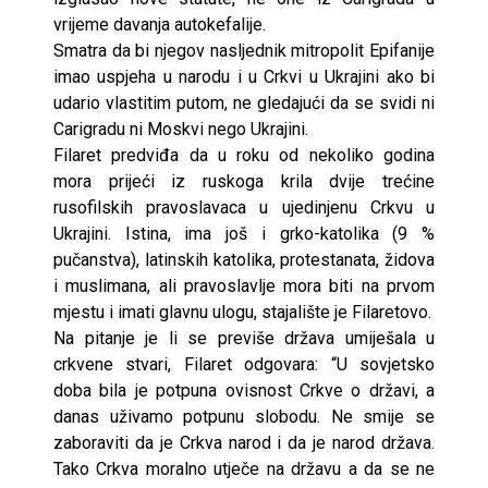
vrijeme davanja autokefalije.
Smatra da bi njegov nasljednik mitropolit Epifanije
imao uspjeha u narodu i u Crkvi u Ukrajini ako bi
udario vlastitim putom, ne gledajući da se svidi ni
Carigradu ni Moskvi nego Ukrajini.
Filaret predviđa da u roku od nekoliko godina
mora prijeći iz ruskoga krila dvije trećine
rusofilskih pravoslavaca u ujedinjenu Crkvu u
Ukrajini. Istina, ima još i grko-katolika (9 %
pučanstva), latinskih katolika, protestanata, židova
i muslimana, ali pravoslavlje mora biti na prvom
mjestu i imati glavnu ulogu, stajalište je Filaretovo.
Na pitanje je li se previše država umiješala u
crkvene stvari, Filaret odgovara: “U sovjetsko
doba bila je potpuna ovisnost Crkve o državi, a
danas uživamo potpunu slobodu. Ne smije se
zaboraviti da je Crkva narod i da je narod država.
Tako Crkva moralno utječe na državu a da se ne