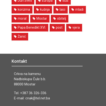
Duh Sveti
Europa
Isus
korizma
kušnja
laici
mladi
moral
Mostar
obitelj
Papa Benedikt XVI.
post
vjera
Žanić
Kontakt
Crkva na kamenu
Nadbiskupa Čule b.b.
88000 Mostar
Tel. +387 36 326-336
E-mail: cnak@tel.net.ba