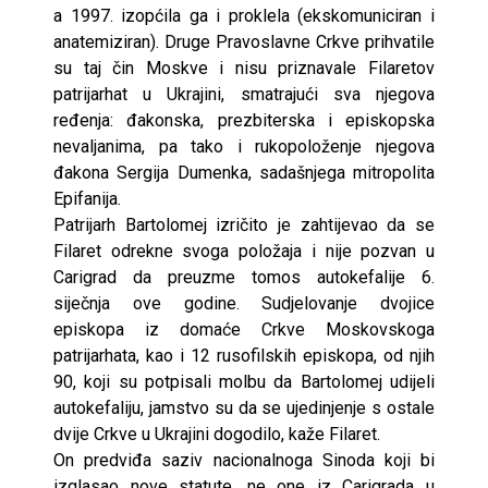
a 1997. izopćila ga i proklela (ekskomuniciran i
anatemiziran). Druge Pravoslavne Crkve prihvatile
su taj čin Moskve i nisu priznavale Filaretov
patrijarhat u Ukrajini, smatrajući sva njegova
ređenja: đakonska, prezbiterska i episkopska
nevaljanima, pa tako i rukopoloženje njegova
đakona Sergija Dumenka, sadašnjega mitropolita
Epifanija.
Patrijarh Bartolomej izričito je zahtijevao da se
Filaret odrekne svoga položaja i nije pozvan u
Carigrad da preuzme tomos autokefalije 6.
siječnja ove godine. Sudjelovanje dvojice
episkopa iz domaće Crkve Moskovskoga
patrijarhata, kao i 12 rusofilskih episkopa, od njih
90, koji su potpisali molbu da Bartolomej udijeli
autokefaliju, jamstvo su da se ujedinjenje s ostale
dvije Crkve u Ukrajini dogodilo, kaže Filaret.
On predviđa saziv nacionalnoga Sinoda koji bi
izglasao nove statute, ne one iz Carigrada u