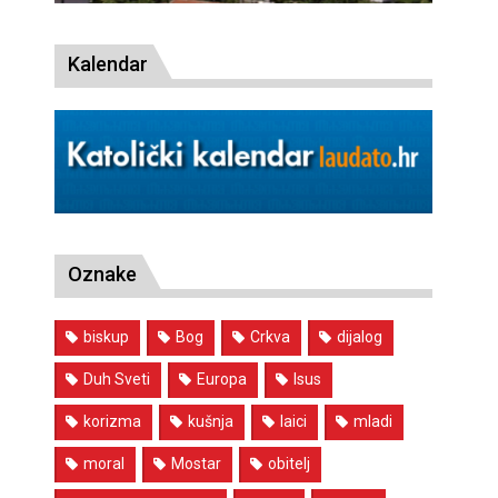
Kalendar
Oznake
biskup
Bog
Crkva
dijalog
Duh Sveti
Europa
Isus
korizma
kušnja
laici
mladi
moral
Mostar
obitelj