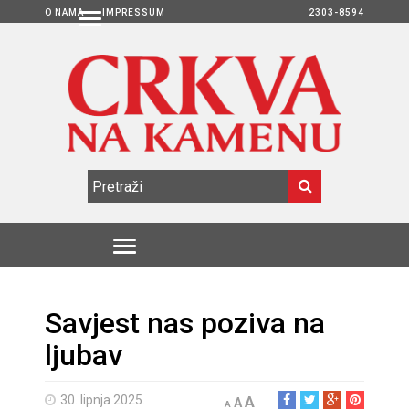
O NAMA
IMPRESSUM
2303-8594
Savjest nas poziva na
ljubav
30. lipnja 2025.
A
A
A