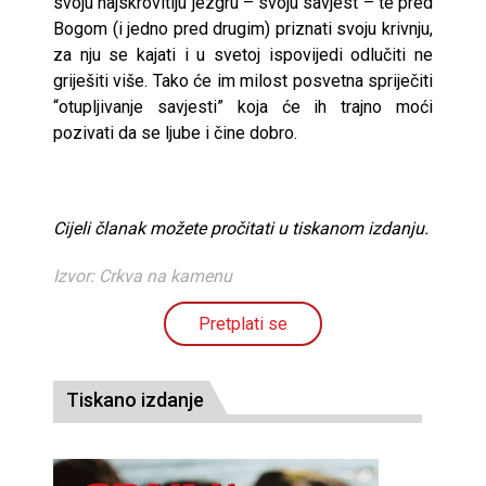
svoju najskrovitiju jezgru – svoju savjest – te pred
Bogom (i jedno pred drugim) priznati svoju krivnju,
za nju se kajati i u svetoj ispovijedi odlučiti ne
griješiti više. Tako će im milost posvetna spriječiti
“otupljivanje savjesti” koja će ih trajno moći
pozivati da se ljube i čine dobro.
Cijeli članak možete pročitati u tiskanom izdanju.
Izvor: Crkva na kamenu
Pretplati se
Tiskano izdanje