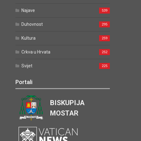
Najave
539
Duhovnost
295
Kultura
259
Crkva u Hrvata
252
Svijet
225
Portali
BISKUPIJA
MOSTAR