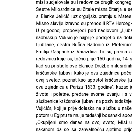
misi sudjelovale su i redovnice drugih kongregac
Sestre Milosrdnice su čitale misna čitanja, a s
s. Blanke Jeličić i uz orguljsku pratnju s. Matee
Misno slavlje izravno su prenosili RTV Herceg
U prigodnoj propovijedi pod naslovom „Ljuba
nadbiskup Vukšić je najprije podsjetio na dol
Ljubljane, sestra Rufina Radonić iz Pleternic
Emilija Gašparić iz Varaždina. To su, prema st
redovnica koje su, točno prije 150 godina, 14. 
kad su pristigle ove članice Družbe milosrdn
kršćanske ljubavi, kako je ovu zajednicu poče
ovaj svetac, poznat kao apostol kršćanske lj
ovu zajednicu u Parizu 1633. godine“, kazao j
života i poletne, predane svome zvanju i s v
službenice kršćanske ljubavi na poziv tadašnj
Vujičića, koji je prije dolaska na službu u naš
potom u Egiptu te mu je tadašnji bosanski apost
CNAK
„Okupljeni smo danas na ovoj svetoj Misi 
Kad se nasilje pretvara u optužnicu
nakanom da se sa zahvalnošću sjetimo prije