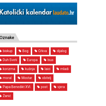
Oznake
biskup
Bog
Crkva
dijalog
Duh Sveti
Europa
Isus
korizma
kušnja
laici
mladi
moral
Mostar
obitelj
Papa Benedikt XVI.
post
vjera
Žanić