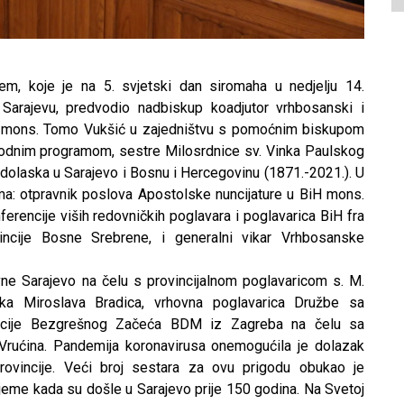
m, koje je na 5. svjetski dan siromaha u nedjelju 14.
Sarajevu, predvodio nadbiskup koadjutor vrhbosanski i
BiH mons. Tomo Vukšić u zajedništvu s pomoćnim biskupom
dnim programom, sestre Milosrdnice sv. Vinka Paulskog
 dolaska u Sarajevo i Bosnu i Hercegovinu (1871.-2021.). U
ma: otpravnik poslova Apostolske nuncijature u BiH mons.
rencije viših redovničkih poglavara i poglavarica BiH fra
vincije Bosne Srebrene, i generalni vikar Vrhbosanske
ne Sarajevo na čelu s provincijalnom poglavaricom s. M.
jka Miroslava Bradica, vrhovna poglavarica Družbe sa
incije Bezgrešnog Začeća BDM iz Zagreba na čelu sa
Vrućina. Pandemija koronavirusa onemogućila je dolazak
provincije. Veći broj sestara za ovu prigodu obukao je
ijeme kada su došle u Sarajevo prije 150 godina. Na Svetoj