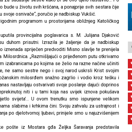
 bude u životu svih kršćana, a ponajprije svih sestara čije
 svoje osnivače“, poručio je nadbiskup Vukšić.
rigodnim programom u prostorijama obližnjeg Katoličkog
putila provincijalna poglavarica s. M. Julijana Djaković
u duhom prisutni. Izrazila je žaljenje da je nadbiskup
io iznenada spriječen predvoditi Misno slavlje te prenijela
a Milosrdnica. „Razmišljajući o prijeđenom putu otkrivamo
im izabranicama po kojima se želio na razne načine učiniti
 je, ne samo sestre nego i svoj narod uskrsli Krist svojim
božanskim milosrđem snažno zagrlio i vodio kroz tešku i
nas nastavljaju ostvarivati svoje poslanje dajući doprinos
neprekinutoj niti i u tami koja nas uvijek iznova pokušava
vijetlo svijeta’… U ovom trenutku smo ispunjene velikom
nama slabima i krhkima čini. Svoju zahvalu za ustrajnost i
nja po djelotvornoj ljubavi, prinijele smo u najuzvišenijem
tske pošte iz Mostara gđa Željka Šaravanja predstavila