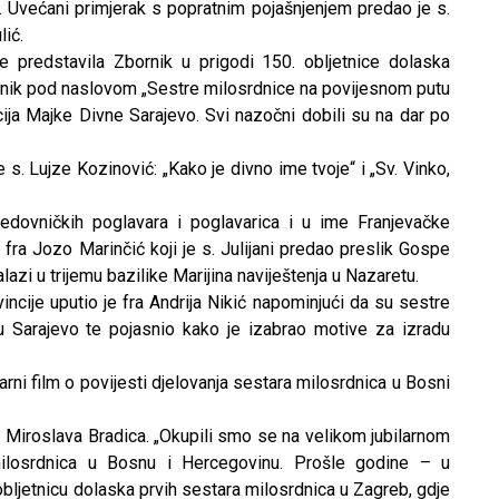
. Uvećani primjerak s popratnim pojašnjenjem predao je s.
lić.
je predstavila Zbornik u prigodi 150. obljetnice dolaska
rnik pod naslovom „Sestre milosrdnice na povijesnom putu
ija Majke Divne Sarajevo. Svi nazočni dobili su na dar po
s. Lujze Kozinović: „Kako je divno ime tvoje“ i „Sv. Vinko,
redovničkih poglavara i poglavarica i u ime Franjevačke
 fra Jozo Marinčić koji je s. Julijani predao preslik Gospe
zi u trijemu bazilike Marijina naviještenja u Nazaretu.
ncije uputio je fra Andrija Nikić napominjući da su sestre
 Sarajevo te pojasnio kako je izabrao motive za izradu
rni film o povijesti djelovanja sestara milosrdnica u Bosni
s. Miroslava Bradica. „Okupili smo se na velikom jubilarnom
 milosrdnica u Bosnu i Hercegovinu. Prošle godine – u
ljetnicu dolaska prvih sestara milosrdnica u Zagreb, gdje