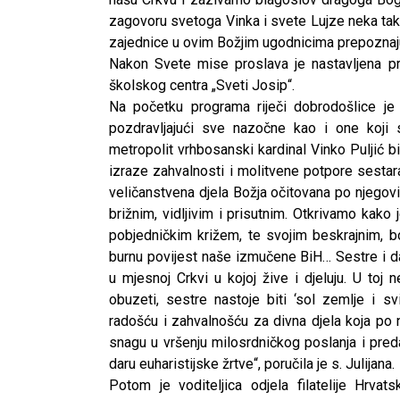
zagovoru svetoga Vinka i svete Lujze neka tako
zajednice u ovim Božjim ugodnicima prepoznaju
Nakon Svete mise proslava je nastavljena p
školskog centra „Sveti Josip“.
Na početku programa riječi dobrodošlice je u
pozdravljajući sve nazočne kao i one koji s
metropolit vrhbosanski kardinal Vinko Puljić b
izraze zahvalnosti i molitvene potpore sestar
veličanstvena djela Božja očitovana po njegov
brižnim, vidljivim i prisutnim. Otkrivamo kako
pobjedničkim križem, te svojim beskrajnim, 
burnu povijest naše izmučene BiH… Sestre i da
u mjesnoj Crkvi u kojoj žive i djeluju. U toj 
obuzeti, sestre nastoje biti ‘sol zemlje i s
radošću i zahvalnošću za divna djela koja po 
snagu u vršenju milosrdničkog poslanja i preda
daru euharistijske žrtve“, poručila je s. Julijana.
Potom je voditeljica odjela filatelije Hrva