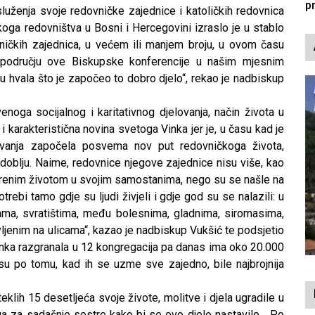
p
služenja svoje redovničke zajednice i katoličkih redovnica
koga redovništva u Bosni i Hercegovini izraslo je u stablo
ovničkih zajednica, u većem ili manjem broju, u ovom času
 području ove Biskupske konferencije u našim mjesnim
 hvala što je započeo to dobro djelo“, rekao je nadbiskup
enoga socijalnog i karitativnog djelovanja, način života u
 i karakteristična novina svetoga Vinka jer je, u času kad je
vanja započela posvema nov put redovničkoga života,
oblju. Naime, redovnice njegove zajednice nisu više, kao
tvorenim životom u svojim samostanima, nego su se našle na
trebi tamo gdje su ljudi živjeli i gdje god su se nalazili: u
ama, svratištima, među bolesnima, gladnima, siromasima,
jenim na ulicama“, kazao je nadbiskup Vukšić te podsjetio
nka razgranala u 12 kongregacija pa danas ima oko 20.000
su po tomu, kad ih se uzme sve zajedno, bile najbrojnija
klih 15 desetljeća svoje živote, molitve i djela ugradile u
a za sadašnje sestre kako bi se ovo djelo nastavilo… Po