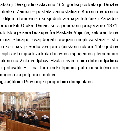
vatskoj. Ove godine slavimo 165. godišnjicu kako je Družba
centrale u Zamsu – postala samostalna s Kućom maticom u
d diljem domovine i susjednih zemalja Istočne i Zapadne
alomonskih Otoka. Danas se s ponosom prisjećamo 1871.
tolskog vikara biskupa fra Paškala Vujičića, zakoračile na
cima. Slušajući ovaj bogati program mojih sestara – što
gu koji nas je vodio svojom očinskom rukom 150 godina
enijih sela i gradova kako bi ovom ispaćenom plemenitom
 milosrdnu Vinkovu ljubav. Hvala i svim onim dobrim ljudima
lju prihvatili – i na tom mukotrpnom putu nesebično im
mnogima za potporu i molitvu.
, zaštitnici Provincije i prigodnim domjenkom.