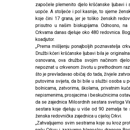
započele plemenito djelo kršćanske ljubavi i 
uopće. A stoljeće i pol kasnije, to sjeme žens
koje čini 17 grana, jer je toliko ženskih red
prisutno u našim biskupijama. Odnosno, na
Crkvama danas djeluje oko 480 redovnica. Bogu
koadjutor.
„Prema mišljenju ponajboljih poznavatelja crkv
Družbi kćeri kršćanske ljubavi bila je originalna
osnovana, ova družba svojim načinom djelo
nepoznat u crkvenom životu u prethodnom razd
što je prevladavao običaj do tada, živjele za
putovima svijeta, da bi bile u službi osoba u po
bolnicama, zatvorima, školama, privatnim kuć
nepismenima, prosjacima i beskućnicima ostavl
da se zajednica Milosrdnih sestara svetoga Vi
sestara koje djeluju u više od 90 zemalja te 
ženska redovnička zajednica u cijeloj Crkvi.
„Zahvaljujemo svim sestrama koje su kroz prote
našu Crkvu i zazivamo blagoslov dragoga Bog