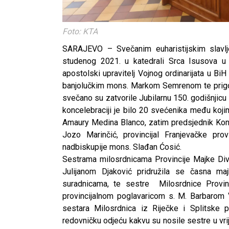
Foto: KTA
SARAJEVO – Svečanim euharistijskim slavlje
studenog 2021. u katedrali Srca Isusova u 
apostolski upravitelj Vojnog ordinarijata u 
banjolučkim mons. Markom Semrenom te prigo
svečano su zatvorile Jubilarnu 150. godišnjicu
koncelebraciji je bilo 20 svećenika među koji
Amaury Medina Blanco, zatim predsjednik Konfe
Jozo Marinčić, provincijal Franjevačke pro
nadbiskupije mons. Slađan Ćosić.
Sestrama milosrdnicama Provincije Majke Div
Julijanom Djaković pridružila se časna ma
suradnicama, te sestre Milosrdnice Prov
provincijalnom poglavaricom s. M. Barbarom 
sestara Milosrdnica iz Riječke i Splitske 
redovničku odjeću kakvu su nosile sestre u vr