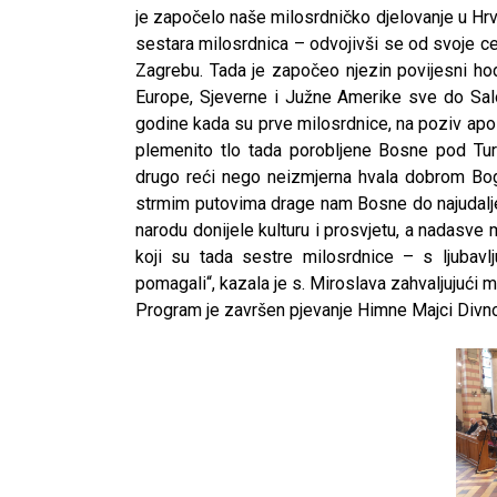
je započelo naše milosrdničko djelovanje u Hr
sestara milosrdnica – odvojivši se od svoje 
Zagrebu. Tada je započeo njezin povijesni ho
Europe, Sjeverne i Južne Amerike sve do S
godine kada su prve milosrdnice, na poziv apos
plemenito tlo tada porobljene Bosne pod Tur
drugo reći nego neizmjerna hvala dobrom Bo
strmim putovima drage nam Bosne do najudalj
narodu donijele kulturu i prosvjetu, a nadasve
koji su tada sestre milosrdnice – s ljubav
pomagali“, kazala je s. Miroslava zahvaljujući 
Program je završen pjevanje Himne Majci Divnoj