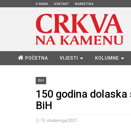
O NAMA
KONTAKT
MARKETING
POČETNA
VIJESTI
KOLUMNE
BiH
150 godina dolaska 
BiH
15. studenoga 2021.