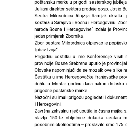
poštansku marku u prigodi sestarskog jubileja
Julijani direktor sektora prodaje gosp. Josip Bu
Sestra Milosrdnica Alojzija Ramljak ukratko 
sestara u Sarajevo i Bosnu i Hercegovinu. Zbo
naroda Bosne i Hercegovine“ izdala je Provinc
jedan primjerak Zbornika.
Zbor sestara Milosrdnica otpjevao je popijevke 
ljubav tvoja“.
Prigodnu čestitku u ime Konferencije viših 
provincije Bosne Srebrene uputio je provincijal
Olovske napominjući da se mozaik ove slike nala
Čestitku u ime Hercegovačke franjevačke provi
došle u Mostar godinu dana nakon dolaska u
prigodne poštanske marke.
Nazočni su imali prigodu pogledati i dokumenta
i Hercegovini.
Završnu zahvalnu riječ uputila je časna majka 
slavlju 150-te obljetnice dolaska sestara
posebnim okolnostima – proslavile smo 175. ob