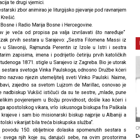
ija te drugi vjernici.
estarski zbor animirao je liturgijsko pjevanje pod ravnanjem
 Krešić.
-Bosne i Radio Marija Bosne i Hercegovine.
v je veća od propisa pa valja izvršavati što naređuje“
azak prvih sestara u Sarajevo: „Sestra Filomena Massi iz
e u Slavoniji, Rajmunda Perentin iz Izole u Istri i sestra
arim zapisima, imena i podrijetlo četiriju prvih katoličkih
studenoga 1871. stigle u Sarajevo iz Zagreba. Bio je utorak
ih sestara svetoga Vinka Paulskoga, odnosno Družbe kćeri
tno nazvao njezin utemeljitelj sveti Vinko Paulski. Naime,
ubavi, zajedno sa svetom Lujzom de Marillac, osnovao je
e nadbiskup Vukšić ističući da su te sestre, „mlade, pune
elikim povjerenjem u Božju providnost, došle kao kćeri i
ega apostolskog vikara, vrlo iskusnoga biskupa fra Paškala
e krajeve i sam bio misionarski biskup najprije u Albaniji a
olski vikarijat bila treća biskupska služba“.
CNAK
C
u povodu 150. obljetnice dolaska spomenutih sestara s
Smrtovdan nadbiskupa Petra Čule
D
 svega njih koje su, darujući sebe, na ovim prostorima