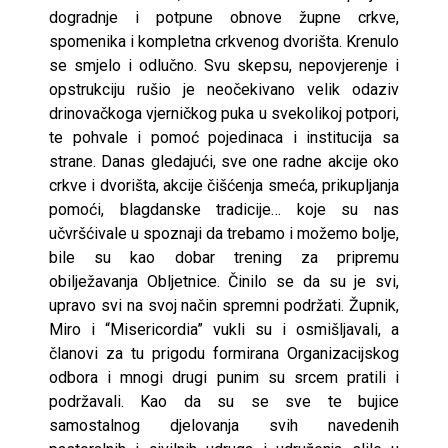
dogradnje i potpune obnove župne crkve,
spomenika i kompletna crkvenog dvorišta. Krenulo
se smjelo i odlučno. Svu skepsu, nepovjerenje i
opstrukciju rušio je neočekivano velik odaziv
drinovačkoga vjerničkog puka u svekolikoj potpori,
te pohvale i pomoć pojedinaca i institucija sa
strane. Danas gledajući, sve one radne akcije oko
crkve i dvorišta, akcije čišćenja smeća, prikupljanja
pomoći, blagdanske tradicije… koje su nas
učvršćivale u spoznaji da trebamo i možemo bolje,
bile su kao dobar trening za pripremu
obilježavanja Obljetnice. Činilo se da su je svi,
upravo svi na svoj način spremni podržati. Župnik,
Miro i “Misericordia” vukli su i osmišljavali, a
članovi za tu prigodu formirana Organizacijskog
odbora i mnogi drugi punim su srcem pratili i
podržavali. Kao da su se sve te bujice
samostalnog djelovanja svih navedenih