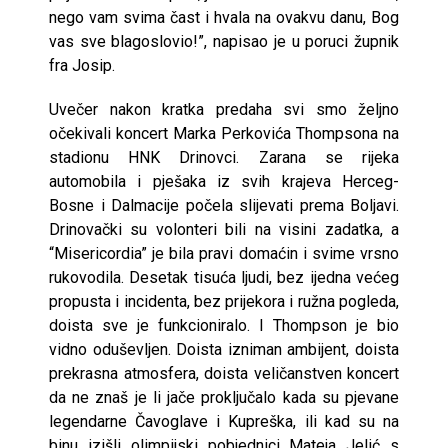
nego vam svima čast i hvala na ovakvu danu, Bog
vas sve blagoslovio!”, napisao je u poruci župnik
fra Josip.
Uvečer nakon kratka predaha svi smo željno
očekivali koncert Marka Perkovića Thompsona na
stadionu HNK Drinovci. Zarana se rijeka
automobila i pješaka iz svih krajeva Herceg-
Bosne i Dalmacije počela slijevati prema Boljavi.
Drinovački su volonteri bili na visini zadatka, a
“Misericordia” je bila pravi domaćin i svime vrsno
rukovodila. Desetak tisuća ljudi, bez ijedna većeg
propusta i incidenta, bez prijekora i ružna pogleda,
doista sve je funkcioniralo. I Thompson je bio
vidno oduševljen. Doista izniman ambijent, doista
prekrasna atmosfera, doista veličanstven koncert
da ne znaš je li jače proključalo kada su pjevane
legendarne Čavoglave i Kupreška, ili kad su na
binu izišli olimpijski pobjednici Mateja Jelić s