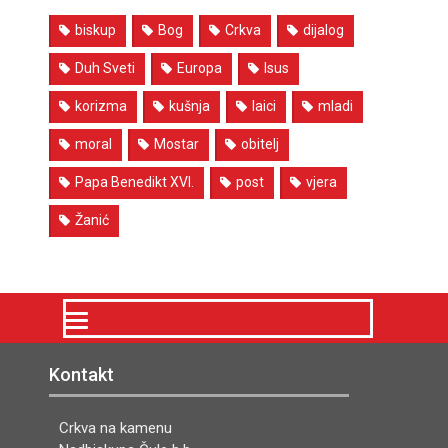
biskup
Bog
Crkva
dijalog
Duh Sveti
Europa
Isus
korizma
kušnja
laici
mladi
moral
Mostar
obitelj
Papa Benedikt XVI.
post
vjera
Žanić
Kontakt
Crkva na kamenu