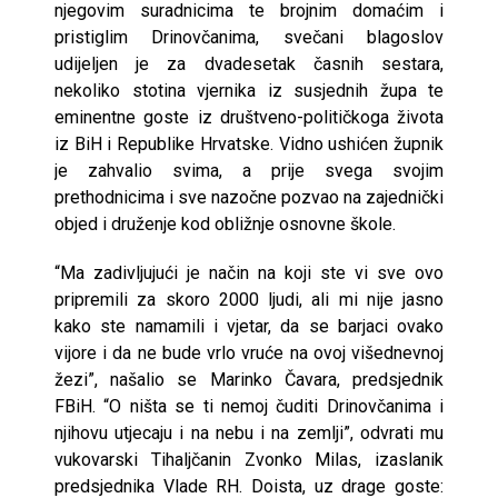
njegovim suradnicima te brojnim domaćim i
pristiglim Drinovčanima, svečani blagoslov
udijeljen je za dvadesetak časnih sestara,
nekoliko stotina vjernika iz susjednih župa te
eminentne goste iz društveno-političkoga života
iz BiH i Republike Hrvatske. Vidno ushićen župnik
je zahvalio svima, a prije svega svojim
prethodnicima i sve nazočne pozvao na zajednički
objed i druženje kod obližnje osnovne škole.
“Ma zadivljujući je način na koji ste vi sve ovo
pripremili za skoro 2000 ljudi, ali mi nije jasno
kako ste namamili i vjetar, da se barjaci ovako
vijore i da ne bude vrlo vruće na ovoj višednevnoj
žezi”, našalio se Marinko Čavara, predsjednik
FBiH. “O ništa se ti nemoj čuditi Drinovčanima i
njihovu utjecaju i na nebu i na zemlji”, odvrati mu
vukovarski Tihaljčanin Zvonko Milas, izaslanik
predsjednika Vlade RH. Doista, uz drage goste: