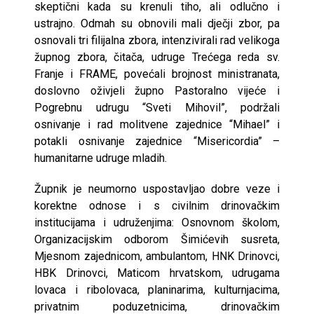
skeptični kada su krenuli tiho, ali odlučno i
ustrajno. Odmah su obnovili mali dječji zbor, pa
osnovali tri filijalna zbora, intenzivirali rad velikoga
župnog zbora, čitača, udruge Trećega reda sv.
Franje i FRAME, povećali brojnost ministranata,
doslovno oživjeli župno Pastoralno vijeće i
Pogrebnu udrugu “Sveti Mihovil”, podržali
osnivanje i rad molitvene zajednice “Mihael” i
potakli osnivanje zajednice “Misericordia” –
humanitarne udruge mladih.
Župnik je neumorno uspostavljao dobre veze i
korektne odnose i s civilnim drinovačkim
institucijama i udruženjima: Osnovnom školom,
Organizacijskim odborom Šimićevih susreta,
Mjesnom zajednicom, ambulantom, HNK Drinovci,
HBK Drinovci, Maticom hrvatskom, udrugama
lovaca i ribolovaca, planinarima, kulturnjacima,
privatnim poduzetnicima, drinovačkim