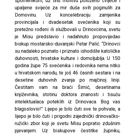
spomenikom, uz tihu molitvu položeno cvijeće i
upaljene svijeće za mir duša svih poginulih za
Domovinu. Uz koncelebraciju zamjenika
provincijala i dvadesetak svećenika koji su
pretežno rođeni ili službovali u Drinovcima, svetu
je Misu predslavio i nadahnuto propovijedao
biskup mostarsko-duvanjski Petar Palić. “Drinovci
su nadaleko poznato i priznato ishodište katoličke
duhovnosti, hrvatske kulture i domoljublja. U 150
godina župe 75 svećenika i redovnika nema nitko
u hrvatskom narodu, te još 46 časnih sestara i na
desetine duhovnih zvanja po majčinoj liniji.
Čestitam vam na braći Šimić, desetinama
književnika, stotinu doktora znanosti i tisuću
intelektualaca poteklih iz Drinovaca. Bog vas
blagoslovio!” Lijepo je bilo čuti sve te pohvale, a
lijepo je bilo čuti i prigodni zajednički drinovačko-
ružićki zbor koji je svetu Misu popratio zdušnim
pjevanjem. Uz biskupove čestitke župniku,