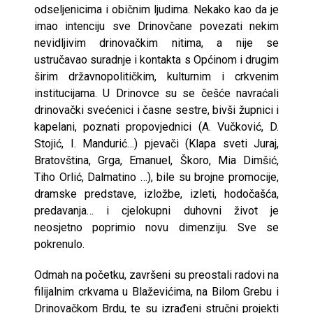
odseljenicima i običnim ljudima. Nekako kao da je
imao intenciju sve Drinovčane povezati nekim
nevidljivim drinovačkim nitima, a nije se
ustručavao suradnje i kontakta s Općinom i drugim
širim državnopolitičkim, kulturnim i crkvenim
institucijama. U Drinovce su se češće navraćali
drinovački svećenici i časne sestre, bivši župnici i
kapelani, poznati propovjednici (A. Vučković, D.
Stojić, I. Mandurić…) pjevači (Klapa sveti Juraj,
Bratovština, Grga, Emanuel, Škoro, Mia Dimšić,
Tiho Orlić, Dalmatino …), bile su brojne promocije,
dramske predstave, izložbe, izleti, hodočašća,
predavanja… i cjelokupni duhovni život je
neosjetno poprimio novu dimenziju. Sve se
pokrenulo.
Odmah na početku, završeni su preostali radovi na
filijalnim crkvama u Blaževićima, na Bilom Grebu i
Drinovačkom Brdu, te su izrađeni stručni projekti