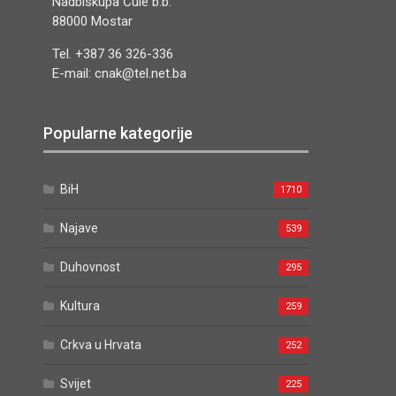
Nadbiskupa Čule b.b.
88000 Mostar
Tel. +387 36 326-336
E-mail: cnak@tel.net.ba
Popularne kategorije
BiH
1710
Najave
539
Duhovnost
295
Kultura
259
Crkva u Hrvata
252
Svijet
225