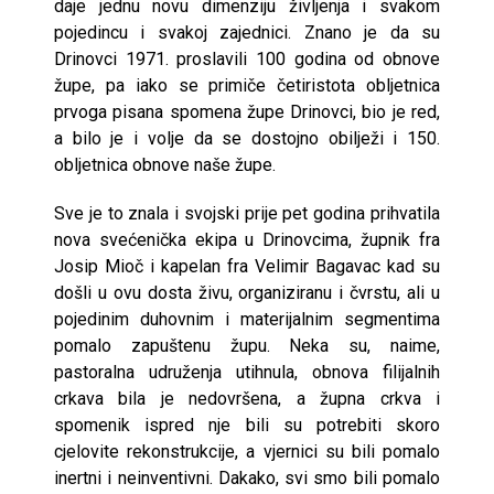
daje jednu novu dimenziju življenja i svakom
pojedincu i svakoj zajednici. Znano je da su
Drinovci 1971. proslavili 100 godina od obnove
župe, pa iako se primiče četiristota obljetnica
prvoga pisana spomena župe Drinovci, bio je red,
a bilo je i volje da se dostojno obilježi i 150.
obljetnica obnove naše župe.
Sve je to znala i svojski prije pet godina prihvatila
nova svećenička ekipa u Drinovcima, župnik fra
Josip Mioč i kapelan fra Velimir Bagavac kad su
došli u ovu dosta živu, organiziranu i čvrstu, ali u
pojedinim duhovnim i materijalnim segmentima
pomalo zapuštenu župu. Neka su, naime,
pastoralna udruženja utihnula, obnova filijalnih
crkava bila je nedovršena, a župna crkva i
spomenik ispred nje bili su potrebiti skoro
cjelovite rekonstrukcije, a vjernici su bili pomalo
inertni i neinventivni. Dakako, svi smo bili pomalo