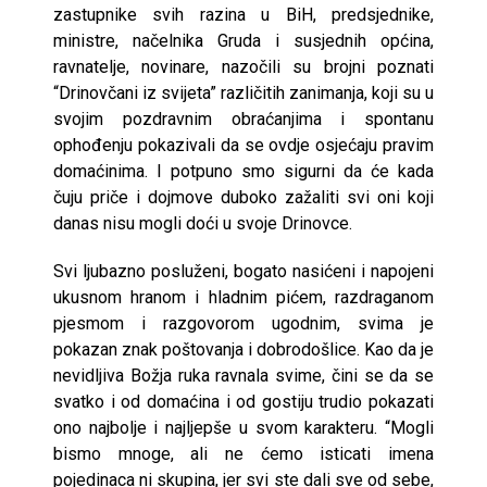
zastupnike svih razina u BiH, predsjednike,
ministre, načelnika Gruda i susjednih općina,
ravnatelje, novinare, nazočili su brojni poznati
“Drinovčani iz svijeta” različitih zanimanja, koji su u
svojim pozdravnim obraćanjima i spontanu
ophođenju pokazivali da se ovdje osjećaju pravim
domaćinima. I potpuno smo sigurni da će kada
čuju priče i dojmove duboko zažaliti svi oni koji
danas nisu mogli doći u svoje Drinovce.
Svi ljubazno posluženi, bogato nasićeni i napojeni
ukusnom hranom i hladnim pićem, razdraganom
pjesmom i razgovorom ugodnim, svima je
pokazan znak poštovanja i dobrodošlice. Kao da je
nevidljiva Božja ruka ravnala svime, čini se da se
svatko i od domaćina i od gostiju trudio pokazati
ono najbolje i najljepše u svom karakteru. “Mogli
bismo mnoge, ali ne ćemo isticati imena
pojedinaca ni skupina, jer svi ste dali sve od sebe,