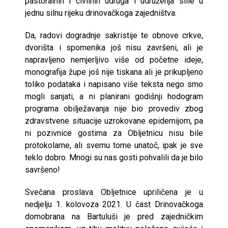
pastoralnih i civilnih udruga i udruženja slile u
jednu silnu rijeku drinovačkoga zajedništva.
Da, radovi dogradnje sakristije te obnove crkve,
dvorišta i spomenika još nisu završeni, ali je
napravljeno nemjerljivo više od početne ideje,
monografija župe još nije tiskana ali je prikupljeno
toliko podataka i napisano više teksta nego smo
mogli sanjati, a ni planirani godišnji hodogram
programa obilježavanja nije bio provediv zbog
zdravstvene situacije uzrokovane epidemijom, pa
ni pozivnice gostima za Obljetnicu nisu bile
protokolarne, ali svemu tome unatoč, ipak je sve
teklo dobro. Mnogi su nas gosti pohvalili da je bilo
savršeno!
Svečana proslava Obljetnice upriličena je u
nedjelju 1. kolovoza 2021. U čast Drinovačkoga
domobrana na Bartuluši je pred zajedničkim