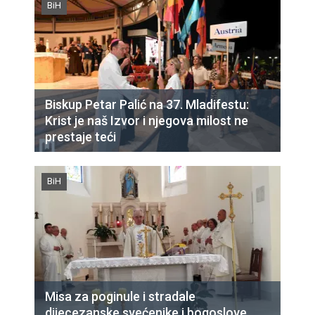
BiH
Biskup Petar Palić na 37. Mladifestu:
Krist je naš Izvor i njegova milost ne
prestaje teći
BiH
Misa za poginule i stradale
dijecezanske svećenike i bogoslove