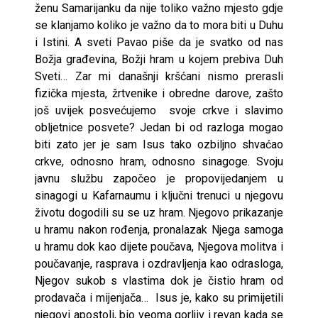
ženu Samarijanku da nije toliko važno mjesto gdje
se klanjamo koliko je važno da to mora biti u Duhu
i Istini. A sveti Pavao piše da je svatko od nas
Božja građevina, Božji hram u kojem prebiva Duh
Sveti… Zar mi današnji kršćani nismo prerasli
fizička mjesta, žrtvenike i obredne darove, zašto
još uvijek posvećujemo svoje crkve i slavimo
obljetnice posvete? Jedan bi od razloga mogao
biti zato jer je sam Isus tako ozbiljno shvaćao
crkve, odnosno hram, odnosno sinagoge. Svoju
javnu službu započeo je propovijedanjem u
sinagogi u Kafarnaumu i ključni trenuci u njegovu
životu dogodili su se uz hram. Njegovo prikazanje
u hramu nakon rođenja, pronalazak Njega samoga
u hramu dok kao dijete poučava, Njegova molitva i
poučavanje, rasprava i ozdravljenja kao odrasloga,
Njegov sukob s vlastima dok je čistio hram od
prodavača i mijenjača… Isus je, kako su primijetili
njegovi apostoli, bio veoma gorljiv i revan kada se