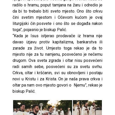
radilo o hramu, poput tamjana na žaru i odredio je
da bi to trebalo biti sveto mjesto. Ono što crkvu
čini svetim mjestom i Očevom kućom je ovaj
liturgijski čin posvete i ono što se događa nakon
toga”, pojasnio je biskup Palić.
“Kada je Isus istjerao prodavače iz hrama nije
davao izjavu protiv kapitalizma, bankarstva ili
zarade za život. Umjesto toga rekao je da to
mjesto nije za tu namjenu, posvećeno je nečemu
drugom. Ova sveta zgrada i oltar nisu posvećeni
radi samih sebe, posvećeni su za svetu svrhu.
Crkva, oltar i kršćanin, svi su obnovljeni i postaju
novi u Kristu i za Krista. On je naša prava crkva i
oltar pa nam ovo mjesto govori o Njemu”, rekao je
biskup Palić.