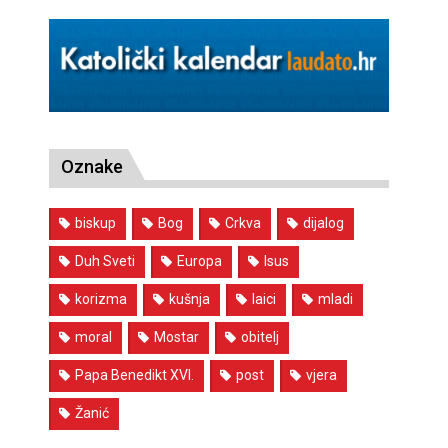
Oznake
biskup
Bog
Crkva
dijalog
Duh Sveti
Europa
Isus
korizma
kušnja
laici
mladi
moral
Mostar
obitelj
Papa Benedikt XVI.
post
vjera
Žanić