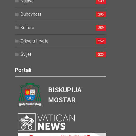
Najave
539
Duhovnost
295
Kultura
259
Crkva u Hrvata
252
Svijet
225
Portali
BISKUPIJA
MOSTAR