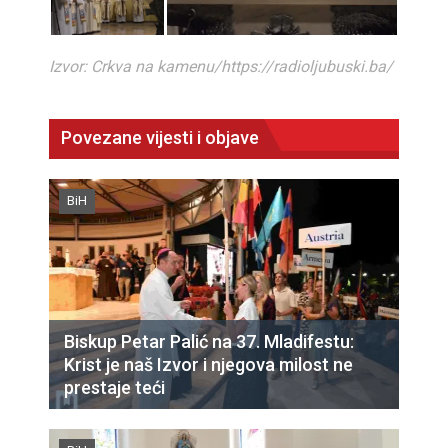
Izvor: Crkva na kamenu/https://radioljubuski.ba/
Povezane vijesti i objave
BiH
Biskup Petar Palić na 37. Mladifestu:
Krist je naš Izvor i njegova milost ne
prestaje teći