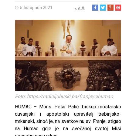
5. listopada 2021.
A
A
A
Foto: https://radioljubuski.ba/franjevcihumac
HUMAC – Mons. Petar Palić, biskup mostarsko
duvanjski i apostolski upravitelj trebinjsko-
mrkanski, sinoć je, na svetkovinu sv. Franje, stigao
na Humac gdje je na svečanoj svetoj Misi
posvetio novu crkvu.