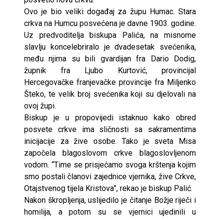
Ovo je bio veliki događaj za župu Humac. Stara
crkva na Humcu posvećena je davne 1903. godine.
Uz predvoditelja biskupa Palića, na misnome
slavlju koncelebriralo je dvadesetak svećenika,
među njima su bili gvardijan fra Dario Dodig,
župnik fra Ljubo Kurtović, provincijal
Hercegovačke franjevačke provincije fra Miljenko
Šteko, te velik broj svećenika koji su djelovali na
ovoj župi.
Biskup je u propovijedi istaknuo kako obred
posvete crkve ima sličnosti sa sakramentima
inicijacije za žive osobe. Tako je sveta Misa
započela blagoslovom crkve blagoslovljenom
vodom. “Time se prisjećamo svoga krštenja kojim
smo postali članovi zajednice vjernika, žive Crkve,
Otajstvenog tijela Kristova”, rekao je biskup Palić.
Nakon škropljenja, uslijedilo je čitanje Božje riječi i
homilija, a potom su se vjernici ujedinili u