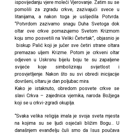
ispovijedanju vjere moleći Vjerovanje. Zatim su se
pomolili za zgradu crkve, zazivajući svece u
litanijama, a nakon toga je uslijedila Potvrda.
“Potvrdom zazivamo snagu Duha Svetoga dok
oltar ove crkve pomazujemo Svetom Krizmom
koju smo posvetili na Veliki Četvrtak”, objasnio je
biskup Palić koji je jučer sve četiri strane oltara
premazao uljem Krizme. Potom je crkveni oltar
odjeven u Uskrsnu bijelu boju te su zapaljene
svijeće koje simboliziraju svijetlost i
prosvjetljenje. Nakon što su svi obredi inicijacije
dovršeni, oltaru je dan poljubac mira.
Kako je istaknuto, obredom posvete crkve se
slavi Crkva – zajednica vjernika, naroda Božjega
koji se u crkvi-zgradi okuplja.
“Svaka velika religija imala je svoja sveta mjesta
na kojima su se ljudi osjećali bližim Bogu… U
današnjem evanđelju čuli smo da Isus poučava