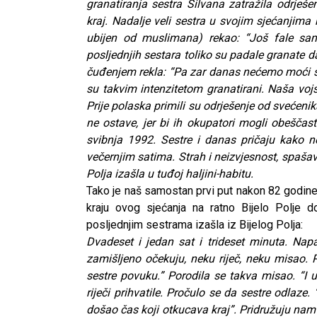
granatiranja sestra Silvana zatražila odrješe
kraj. Nadalje veli sestra u svojim sjećanjima 
ubijen od muslimana) rekao: “Još fale sam
posljednjih sestara toliko su padale granate 
čuđenjem rekla: “Pa zar danas nećemo moći sla
su takvim intenzitetom granatirani. Naša vojska
Prije polaska primili su odrješenje od svećenik
ne ostave, jer bi ih okupatori mogli obeščasti
svibnja 1992. Sestre i danas pričaju kako n
večernjim satima. Strah i neizvjesnost, spašava
Polja izašla u tuđoj haljini-habitu.
Tako je naš samostan prvi put nakon 82 godine
kraju ovog sjećanja na ratno Bijelo Polje 
posljednjim sestrama izašla iz Bijelog Polja:
Dvadeset i jedan sat i trideset minuta. Napa
zamišljeno očekuju, neku riječ, neku misao. P
sestre povuku.” Porodila se takva misao. “I 
riječi prihvatile. Pročulo se da sestre odlaze.
došao čas koji otkucava kraj”. Pridružuju nam s