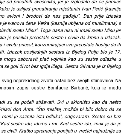
nje od prisutnih svećenika, jer je izgledalo da se primiče
kako je uslijed granatiranja mještanin Ivan Perić (kasnije
o avioni i brodovi da nas gađaju”. Dan prije izlaska
da je Ivanova žena Verka (kasnije ubijena od muslimana) s
viti svetu Misu”. Toga dana nisu ni imali svetu Misu jer
 je prisilila preostale sestre i civile da krenu u izlazak.
a i svetu pričest, konzumirajući sve preostale hostije da ih
ti. Izlazak posljednjih sestara iz Bijelog Polja bio je 17.
e mogu zaboravit plač vojnika kad su sestre odlazile u
 se goli život bez igdje ičega. Sestra Silvana je iz Bijelog
 svog neprekidnog života ostao bez svojih stanovnica. Na
donosim zapis sestre Bonifacije Barbarić, koja je među
di su se počeli stišavati. Svi u skloništu kao da nešto
rilazi don Ante. “Što mislite, možda bi bilo dobro da se
u meni je sazrela ista odluka”, odgovaram. Sestre su bez
 “Kad sestre idu, idemo i mi. Kad sestre idu, znak je da je
e civili. Kratko spremanje-ponijeti u vrećici najnužnije za