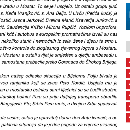
da izađu u Mostar. To se je i uspjelo. Uz ostalu grupu ljudi
, s. Karla Vranjković, s. Ana Beljo. U Livču (Perića kuća) je
ostić, Jasna Jerković, Evelina Marić, Ksaverija Jurković, a
, Gaudencija Krišto i Mirona Rupčić. Vozilom Unprofora,
eni križ i autobus s europskim promatračima izveli su nas
 nekoliko starih i nemoćnih iz sela, žene i djecu te smo u
mnoštvo kontrola do zloglasnog sjevernog logora u Mostaru.
u Mostaru, a ostali svijet je smješten u dječju ambasadu u
og samostana prebacile preko Goranaca do Širokog Brijega,
akon našeg odlaska situacija u Bijelomu Polju bivala je
vog ranjenika koji se zvao Pero Kordić. Uspjela mu je
en u mostarsku bolnicu sami liječnici su se čudili stručno
ostarskoj bolnici Peru su prije daljnjeg transporta obradila
r Blagojević. Eto, Srbin Peru ranio, a dvojica Srba spašavali
sestre, ostao je upravitelj doma don Ante Ivančić, a od
a paklena situacija da je jedne prigode za vrijeme užasnog