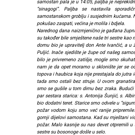
samostan pala je u 14:05, paljba je neprekidn
“sinagogi”. Paljba se nastavila sporad
samostanskom groblju i susjednim kućama. Noć 
pokušao zaspati, većina je molila i bdjela.
Narednog dana naizmjenično je gađana župna
su također bile smještene naše tri sestre kao
domu bio je upravitelj don Ante Ivančić, a u
Puljić. Inače sjedište je župe od našeg sam
bilo je privremeno zatišje, mogle smo skuhat
nam je da opet moramo u sklonište jer se oče
topova i haubica koja nije prestajala do jutra
tada smo ostali bez struje. U ovom granatira
smo se gušile u tom dimu bez zraka. Budući
par sestara starica: s. Antonija Šunjić, s. Alb
bio dodatni teret. Starice smo odvele u “sigurni
požar vodom koju smo već ranije pripremile.
gornji dijelovi samostana. Kad su mještani vid
CNAK
požar. Malo kasnije su nas devet otpremili u 
Kad se nasilje pretvara u optužnicu
sestre su bosonoge došle u selo.