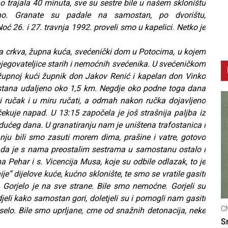
o trajala 40 minuta, sve su sestre bile u našem skloništu
ično. Granate su padale na samostan, po dvorištu,
26. i 27. travnja 1992. proveli smo u kapelici. Netko je
 crkva, župna kuća, svećenički dom u Potocima, u kojem
 njegovateljice starih i nemoćnih svećenika. U svećeničkom
 župnoj kući župnik don Jakov Renić i kapelan don Vinko
ostana udaljeno oko 1,5 km. Negdje oko podne toga dana
i ručak i u miru ručati, a odmah nakon ručka dojavljeno
kuje napad. U 13:15 započela je još strašnija paljba iz
 idućeg dana. U granatiranju nam je uništena trafostanica i
nju bili smo zasuti morem dima, prašine i vatre, gotovo
 da je s nama preostalim sestrama u samostanu ostalo i
ina Pehar i s. Vicencija Musa, koje su odbile odlazak, to je
je” dijelove kuće, kućno sklonište, te smo se vratile gasiti
 Gorjelo je na sve strane. Bile smo nemoćne. Gorjeli su
jeli kako samostan gori, doletjeli su i pomogli nam gasiti
CNAK
C
selo. Bile smo uprljane, crne od snažnih detonacija, neke
Smrtovdan nadbiskupa Petra Čule
D