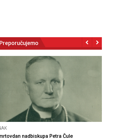
Preporučujemo
NAK
eseta obljetnica poništenja komunističke