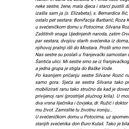
neke sestre, žene, mala djeca i starci pustili 
izašla sam ja (s. Elizabeta), s. Bernardica Ilić
ostalo pet sestara: Bonifacija Barbarić, Roza K
u svećeničkom domu u Potocima: Silvana Rozić
Zaštitnih snaga Ujedinjenih naroda, zatim Crv
par sestara, dvojicu starih svećenika iz doma,
njihovoj pratnji išli do Mostara. Prošli smo 
Nas sestre su poslali u franjevački samostan 
Šantića ulici. Mi sestre smo se iz franjevačk
a jedna grupa je stigla do Baške Vode.
Po kasnijem pričanju sestre Silvane Rozić n
samo gora. Sjeća se sestra Silvana tako pr
mobilizirati ranu tako stručno da kad je dovez
privijenoj rani (prostrijel plućnog krila). U m
dva vrsna liječnika i čovjeka, dr. Ružić i dokto
mu život. Zamislite tu životnu ironiju…
U svećeničkom domu u Potocima, uz spomenute 
starijih svećenika don Đuro Kulaš. Tako je bil