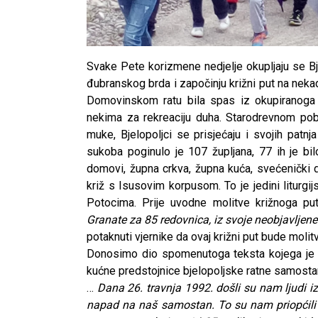
Svake Pete korizmene nedjelje okupljaju se Bje
đubranskog brda i započinju križni put na neka
Domovinskom ratu bila spas iz okupiranoga Bi
nekima za rekreaciju duha. Starodrevnom pob
muke, Bjelopoljci se prisjećaju i svojih patn
sukoba poginulo je 107 župljana, 77 ih je b
domovi, župna crkva, župna kuća, svećenički 
križ s Isusovim korpusom. To je jedini liturgij
Potocima. Prije uvodne molitve križnoga pu
Granate za 85 redovnica, iz svoje neobjavljene 
potaknuti vjernike da ovaj križni put bude mol
Donosimo dio spomenutoga teksta kojega je d
kućne predstojnice bjelopoljske ratne samosta
…
Dana 26. travnja 1992. došli su nam ljudi iz
napad na naš samostan. To su nam priopćili 