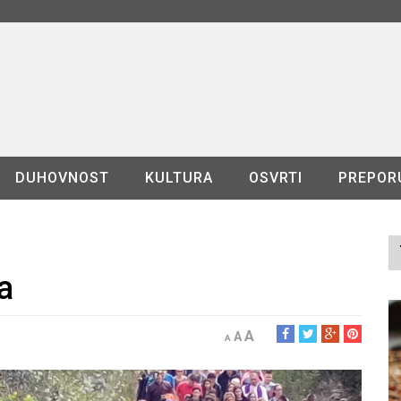
DUHOVNOST
KULTURA
OSVRTI
PREPOR
a
A
A
A