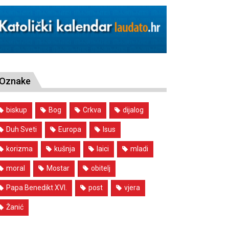
Oznake
biskup
Bog
Crkva
dijalog
Duh Sveti
Europa
Isus
korizma
kušnja
laici
mladi
moral
Mostar
obitelj
Papa Benedikt XVI.
post
vjera
Žanić