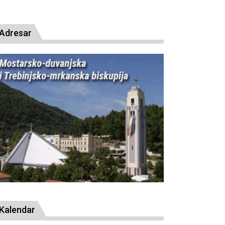
resude bl. Alojziju Stepincu
Adresar
Kalendar