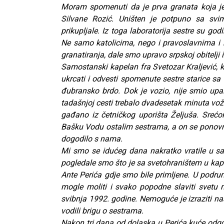
Moram spomenuti da je prva granata koja je 
Silvane Rozić. Uništen je potpuno sa svi
prikupljale. Iz toga laboratorija sestre su
Ne samo katolicima, nego i pravoslavnima i
granatiranja, dale smo upravo srpskoj obitelji 
Samostanski kapelan fra Svetozar Kraljević, k
ukrcati i odvesti spomenute sestre starice sa
đubransko brdo. Dok je vozio, nije smio upali
tadašnjoj cesti trebalo dvadesetak minuta vož
gađano iz četničkog uporišta Željuša. Srećo
Bašku Vodu ostalim sestrama, a on se ponovn
dogodilo s nama.
Mi smo se idućeg dana nakratko vratile u sa
pogledale smo što je sa svetohraništem u kape
Ante Perića gdje smo bile primljene. U podr
mogle moliti i svako popodne slaviti svetu 
svibnja 1992. godine. Nemoguće je izraziti na
vodili brigu o sestrama.
Nakon tri dana od dolaska u Perića kuće odgov