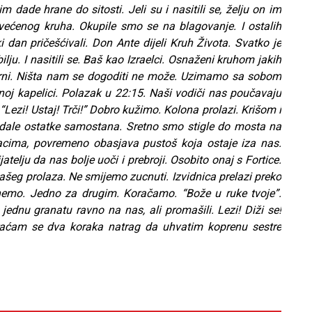
 dade hrane do sitosti. Jeli su i nasitili se, želju on im
osvećenog kruha. Okupile smo se na blagovanje. I ostalih
 dan pričešćivali. Don Ante dijeli Kruh Života. Svatko je
lju. I nasitili se. Baš kao Izraelci. Osnaženi kruhom jakih
rni. Ništa nam se dogoditi ne može. Uzimamo sa sobom
noj kapelici. Polazak u 22:15. Naši vodiči nas poučavaju
Lezi! Ustaj! Trči!” Dobro kužimo. Kolona prolazi. Krišom i
edale ostatke samostana. Sretno smo stigle do mosta na
acima, povremeno obasjava pustoš koja ostaje iza nas.
telju da nas bolje uoči i prebroji. Osobito onaj s Fortice.
ašeg prolaza. Ne smijemo zucnuti. Izvidnica prelazi preko
emo. Jedno za drugim. Koračamo. “Bože u ruke tvoje”.
jednu granatu ravno na nas, ali promašili. Lezi! Diži se!
Vraćam se dva koraka natrag da uhvatim koprenu sestre