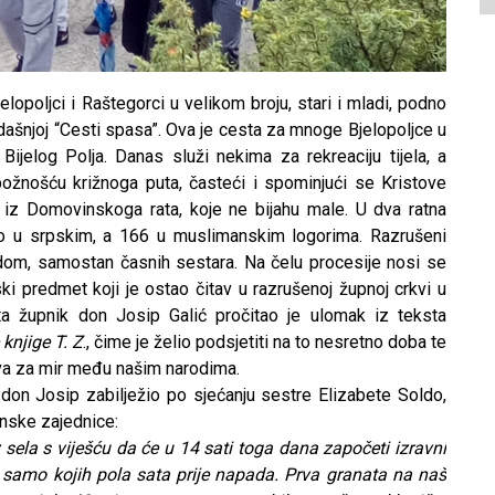
lopoljci i Raštegorci u velikom broju, stari i mladi, podno
dašnjoj “Cesti spasa”. Ova je cesta za mnoge Bjelopoljce u
jelog Polja. Danas služi nekima za rekreaciju tijela, a
ožnošću križnoga puta, časteći i spominjući se Kristove
ja iz Domovinskoga rata, koje ne bijahu male. U dva ratna
ilo u srpskim, a 166 u muslimanskim logorima. Razrušeni
dom, samostan časnih sestara. Na čelu procesije nosi se
ski predmet koji je ostao čitav u razrušenoj župnoj crkvi u
ta župnik don Josip Galić pročitao je ulomak iz teksta
knjige T. Z
., čime je želio podsjetiti na to nesretno doba te
itva za mir među našim narodima.
on Josip zabilježio po sjećanju sestre Elizabete Soldo,
nske zajednice:
 sela s viješću da će u 14 sati toga dana započeti izravni
samo kojih pola sata prije napada. Prva granata na naš