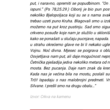
put, i naravno, opremiti se popudbinom. “On im
ispuni.” (Ps 78,25.29.) Ciborij je bio pun p
nekoliko Bjelopoljaca koji su se s nama svaki
trebao uzeti puno Kruha. Blagovali smo u izobi
možemo na put kroz pustinju. Sad smo sigu
crkveno posuđe koje nam je služilo u skloniš
kako se ponašati u slučaju pucnjave, napada. “
u strahu okrećemo glave ne bi li nekako ugl
Vojnu. Noć divna. Mjesec se poigrava s obl
Osvjetljava nam put, ali daje mogućnost neprija
Četnička pješadija jedva nekoliko metara od n
mosta. Bez pucanja. Daje nam znak da kren
Kada nas je većina bila na mostu, poslali su 
Trči! Ispadaju s nas malobrojni predmeti. 
Silvane. I prešli smo na drugu obalu…”
Izvor: Crkva na kamenu