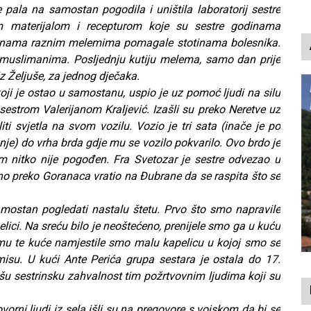
p
pala na samostan pogodila i uništila laboratorij sestre
m materijalom i recepturom koje su sestre godinama
 godinama raznim melemima pomagale stotinama bolesnika.
 muslimanima. Posljednju kutiju melema, samo dan prije
iz Željuše, za jednog dječaka.
oji je ostao u samostanu, uspio je uz pomoć ljudi na silu
 sestrom Valerijanom Kraljević. Izašli su preko Neretve uz
ti svjetla na svom vozilu. Vozio je tri sata (inače je po
nje) do vrha brda gdje mu se vozilo pokvarilo. Ovo brdo je
m nitko nije pogođen. Fra Svetozar je sestre odvezao u
o preko Goranaca vratio na Đubrane da se raspita što se
mostan pogledati nastalu štetu. Prvo što smo napravile
lici. Na sreću bilo je neoštećeno, prenijele smo ga u kuću
umu te kuće namjestile smo malu kapelicu u kojoj smo se
misu. U kući Ante Perića grupa sestara je ostala do 17.
šu sestrinsku zahvalnost tim požrtvovnim ljudima koji su
orni ljudi iz sela išli su na pregovore s vojskom da bi se