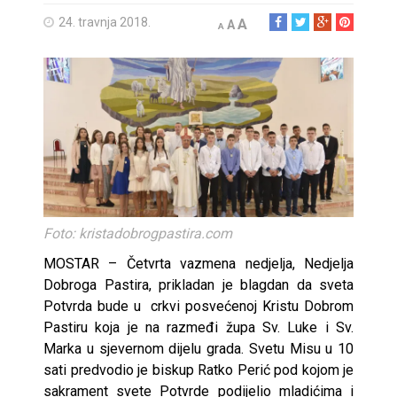
24. travnja 2018.
A
A
A
Foto: kristadobrogpastira.com
MOSTAR – Četvrta vazmena nedjelja, Nedjelja
Dobroga Pastira, prikladan je blagdan da sveta
Potvrda bude u crkvi posvećenoj Kristu Dobrom
Pastiru koja je na razmeđi župa Sv. Luke i Sv.
Marka u sjevernom dijelu grada. Svetu Misu u 10
sati predvodio je biskup Ratko Perić pod kojom je
sakrament svete Potvrde podijelio mladićima i