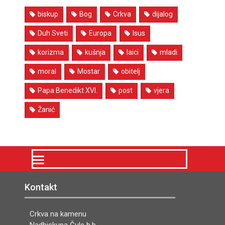
biskup
Bog
Crkva
dijalog
Duh Sveti
Europa
Isus
korizma
kušnja
laici
mladi
moral
Mostar
obitelj
Papa Benedikt XVI.
post
vjera
Žanić
Kontakt
Crkva na kamenu