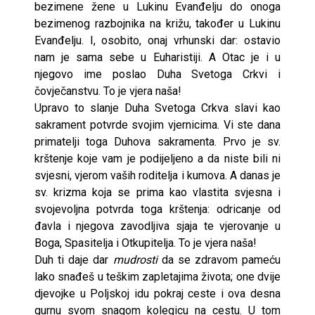
bezimene žene u Lukinu Evanđelju do onoga
bezimenog razbojnika na križu, također u Lukinu
Evanđelju. I, osobito, onaj vrhunski dar: ostavio
nam je sama sebe u Euharistiji. A Otac je i u
njegovo ime poslao Duha Svetoga Crkvi i
čovječanstvu. To je vjera naša!
Upravo to slanje Duha Svetoga Crkva slavi kao
sakrament potvrde svojim vjernicima. Vi ste dana
primatelji toga Duhova sakramenta. Prvo je sv.
krštenje koje vam je podijeljeno a da niste bili ni
svjesni, vjerom vaših roditelja i kumova. A danas je
sv. krizma koja se prima kao vlastita svjesna i
svojevoljna potvrda toga krštenja: odricanje od
đavla i njegova zavodljiva sjaja te vjerovanje u
Boga, Spasitelja i Otkupitelja. To je vjera naša!
Duh ti daje dar
mudrosti
da se zdravom pameću
lako snađeš u teškim zapletajima života; one dvije
djevojke u Poljskoj idu pokraj ceste i ova desna
gurnu svom snagom kolegicu na cestu. U tom