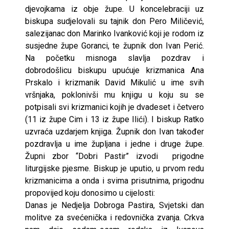
djevojkama iz obje župe. U koncelebraciji uz
biskupa sudjelovali su tajnik don Pero Miličević,
salezijanac don Marinko Ivanković koji je rodom iz
susjedne župe Goranci, te župnik don Ivan Perić.
Na početku misnoga slavlja pozdrav i
dobrodošlicu biskupu upućuje krizmanica Ana
Prskalo i krizmanik David Mikulić u ime svih
vršnjaka, poklonivši mu knjigu u koju su se
potpisali svi krizmanici kojih je dvadeset i četvero
(11 iz župe Cim i 13 iz župe Ilići). I biskup Ratko
uzvraća uzdarjem knjiga. Župnik don Ivan također
pozdravlja u ime župljana i jedne i druge župe.
Župni zbor “Dobri Pastir” izvodi prigodne
liturgijske pjesme. Biskup je uputio, u prvom redu
krizmanicima a onda i svima prisutnima, prigodnu
propovijed koju donosimo u cijelosti:
Danas je Nedjelja Dobroga Pastira, Svjetski dan
molitve za svećenička i redovnička zvanja. Crkva