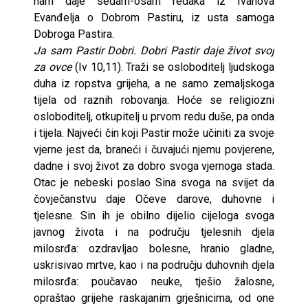
nam daje sedam-osam redaka iz Ivanova
Evanđelja o Dobrom Pastiru, iz usta samoga
Dobroga Pastira.
Ja sam Pastir Dobri. Dobri Pastir daje život svoj
za ovce
(Iv 10,11). Traži se osloboditelj ljudskoga
duha iz ropstva grijeha, a ne samo zemaljskoga
tijela od raznih robovanja. Hoće se religiozni
osloboditelj, otkupitelj u prvom redu duše, pa onda
i tijela. Najveći čin koji Pastir može učiniti za svoje
vjerne jest da, braneći i čuvajući njemu povjerene,
dadne i svoj život za dobro svoga vjernoga stada.
Otac je nebeski poslao Sina svoga na svijet da
čovječanstvu daje Očeve darove, duhovne i
tjelesne. Sin ih je obilno dijelio cijeloga svoga
javnog života i na području tjelesnih djela
milosrđa: ozdravljao bolesne, hranio gladne,
uskrisivao mrtve, kao i na području duhovnih djela
milosrđa: poučavao neuke, tješio žalosne,
opraštao grijehe raskajanim grješnicima, od one