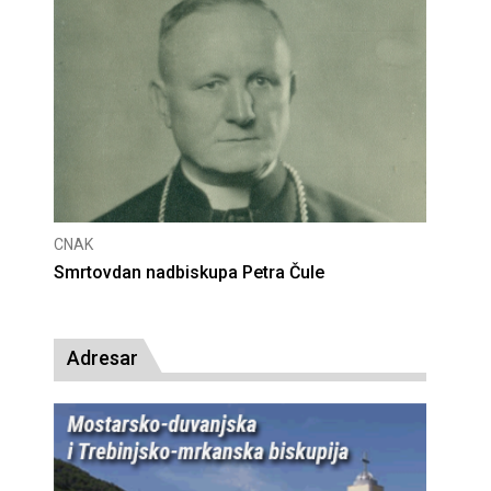
CNAK
Deseta obljetnica poništenja komunističke
presude bl. Alojziju Stepincu
Adresar