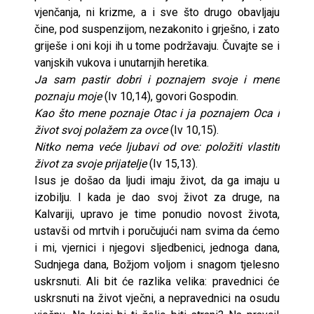
vjenčanja, ni krizme, a i sve što drugo obavljaju
čine, pod suspenzijom, nezakonito i grješno, i zato
griješe i oni koji ih u tome podržavaju. Čuvajte se i
vanjskih vukova i unutarnjih heretika.
Ja sam pastir dobri i poznajem svoje i mene
poznaju moje
(Iv 10,14), govori Gospodin.
Kao što mene poznaje Otac i ja poznajem Oca i
život svoj polažem za ovce
(Iv 10,15).
Nitko nema veće ljubavi od ove: položiti vlastiti
život za svoje prijatelje
(Iv 15,13).
Isus je došao da ljudi imaju život, da ga imaju u
izobilju. I kada je dao svoj život za druge, na
Kalvariji, upravo je time ponudio novost života,
ustavši od mrtvih i poručujući nam svima da ćemo
i mi, vjernici i njegovi sljedbenici, jednoga dana,
Sudnjega dana, Božjom voljom i snagom tjelesno
uskrsnuti. Ali bit će razlika velika: pravednici će
uskrsnuti na život vječni, a nepravednici na osudu