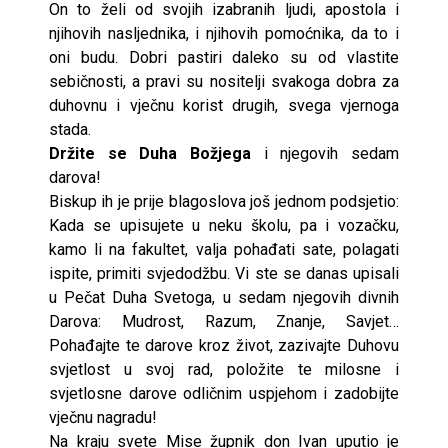
On to želi od svojih izabranih ljudi, apostola i
njihovih nasljednika, i njihovih pomoćnika, da to i
oni budu. Dobri pastiri daleko su od vlastite
sebičnosti, a pravi su nositelji svakoga dobra za
duhovnu i vječnu korist drugih, svega vjernoga
stada.
Držite se Duha Božjega
i njegovih sedam
darova!
Biskup ih je prije blagoslova još jednom podsjetio:
Kada se upisujete u neku školu, pa i vozačku,
kamo li na fakultet, valja pohađati sate, polagati
ispite, primiti svjedodžbu. Vi ste se danas upisali
u Pečat Duha Svetoga, u sedam njegovih divnih
Darova: Mudrost, Razum, Znanje, Savjet…
Pohađajte te darove kroz život, zazivajte Duhovu
svjetlost u svoj rad, položite te milosne i
svjetlosne darove odličnim uspjehom i zadobijte
vječnu nagradu!
Na kraju svete Mise župnik don Ivan uputio je