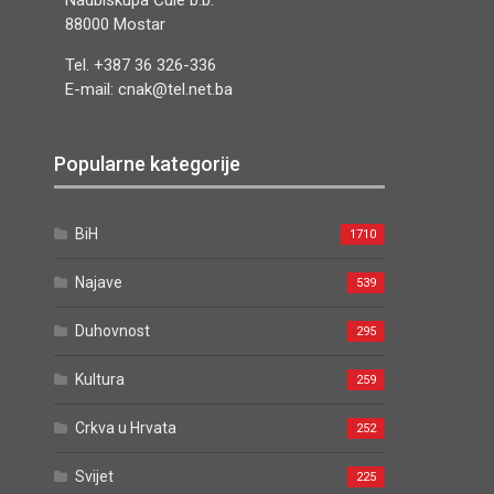
Nadbiskupa Čule b.b.
88000 Mostar
Tel. +387 36 326-336
E-mail: cnak@tel.net.ba
Popularne kategorije
BiH
1710
Najave
539
Duhovnost
295
Kultura
259
Crkva u Hrvata
252
Svijet
225