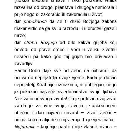
ljudske slabosti smlave i tako postaneš velika
razvalina od droge, pijanstva i drugoga nemorala i
prije nego si zakoračio ili zakoračila u život;
dar
pobožnosti
da se ti držiš Božjega zakona
makar vidiš da ga svi u razredu ili u društvu gaze i
mrze;
dar
straha Božjega
od bilo kakva grijeha koji
odvodi od prave sreće i vodi u veliku životnu
nesreću pa kako god taj grijeh bio privlačan i
zavodljiv.
Pastir Dobri daje sve od sebe da nahrani i da
očuva od neprijatelja svoje vjerne. Kada je došao
neprijatelj, Krist nije uzmaknuo, ni pobjegao, nego
je pokazao najveće svjedočanstvo svoje ljubavi:
Nije žalio ni svoga života! On je položio svoj život
za druge, za ovce svoje, i svojim je uskrsnućem
obećao i dao najveću novost – život vječni –
onima koji ga slijede i u nj vjeruju. To je vjera naša.
Najamnik –
koji nije pastir i nije vlasnik ovaca
–