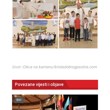
Izvor: Crkva na kamenu/kristadobrogpastira.com
Povezane vijesti i objave
BiH