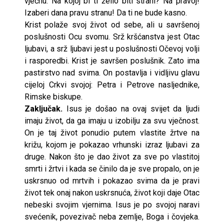
vječnu. Na kojoj bi ti želio biti strani? Na pravoj!
Izaberi dana pravu stranu! Da ti ne bude kasno.
Krist polaže svoj život od sebe, ali u savršenoj
poslušnosti Ocu svomu. Srž kršćanstva jest Otac
ljubavi, a srž ljubavi jest u poslušnosti Očevoj volji
i rasporedbi. Krist je savršen poslušnik. Zato ima
pastirstvo nad svima. On postavlja i vidljivu glavu
cijeloj Crkvi svojoj: Petra i Petrove nasljednike,
Rimske biskupe.
Zaključak.
Isus je došao na ovaj svijet da ljudi
imaju život, da ga imaju u izobilju za svu vječnost.
On je taj život ponudio putem vlastite žrtve na
križu, kojom je pokazao vrhunski izraz ljubavi za
druge. Nakon što je dao život za sve po vlastitoj
smrti i žrtvi i kada se činilo da je sve propalo, on je
uskrsnuo od mrtvih i pokazao svima da je pravi
život tek onaj nakon uskrsnuća, život koji daje Otac
nebeski svojim vjernima. Isus je po svojoj naravi
svećenik, povezivač neba zemlje, Boga i čovjeka.