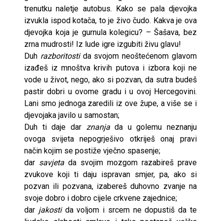
trenutku naletje autobus. Kako se pala djevojka
izvukla ispod kotača, to je živo čudo. Kakva je ova
djevojka koja je gurnula kolegicu? – Šašava, bez
zrna mudrosti! Iz lude igre izgubiti živu glavu!
Duh
razboritosti
da svojom neoštećenom glavom
izađeš iz mnoštva krivih putova i izbora koji ne
vode u život, nego, ako si pozvan, da sutra budeš
pastir dobri u ovome gradu i u ovoj Hercegovini.
Lani smo jednoga zaredili iz ove župe, a više se i
djevojaka javilo u samostan;
Duh ti daje dar
znanja
da u golemu neznanju
ovoga svijeta nepogrješivo otkriješ onaj pravi
način kojim se postiže vječno spasenje;
dar
savjeta
da svojim mozgom razabireš prave
zvukove koji ti daju ispravan smjer, pa, ako si
pozvan ili pozvana, izabereš duhovno zvanje na
svoje dobro i dobro cijele crkvene zajednice;
dar
jakosti
da voljom i srcem ne dopustiš da te