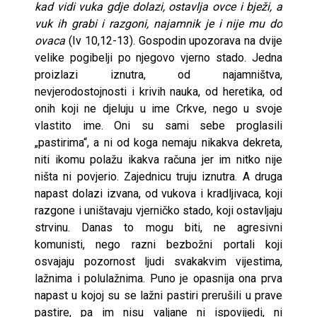
kad vidi vuka gdje dolazi, ostavlja ovce i bježi, a
vuk ih grabi i razgoni, najamnik je i nije mu do
ovaca
(Iv 10,12-13). Gospodin upozorava na dvije
velike pogibelji po njegovo vjerno stado. Jedna
proizlazi iznutra, od najamništva,
nevjerodostojnosti i krivih nauka, od heretika, od
onih koji ne djeluju u ime Crkve, nego u svoje
vlastito ime. Oni su sami sebe proglasili
„pastirima“, a ni od koga nemaju nikakva dekreta,
niti ikomu polažu ikakva računa jer im nitko nije
ništa ni povjerio. Zajednicu truju iznutra. A druga
napast dolazi izvana, od vukova i kradljivaca, koji
razgone i uništavaju vjerničko stado, koji ostavljaju
strvinu. Danas to mogu biti, ne agresivni
komunisti, nego razni bezbožni portali koji
osvajaju pozornost ljudi svakakvim vijestima,
lažnima i polulažnima. Puno je opasnija ona prva
napast u kojoj su se lažni pastiri prerušili u prave
pastire, pa im nisu valjane ni ispovijedi, ni