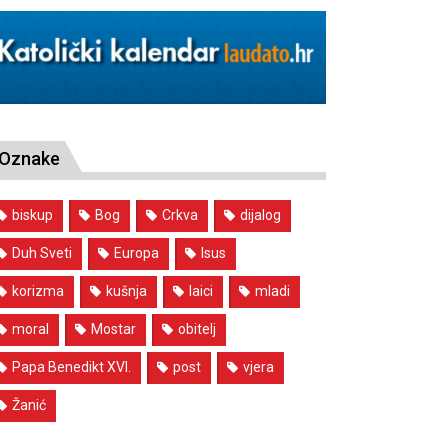
Oznake
biskup
Bog
Crkva
dijalog
Duh Sveti
Europa
Isus
korizma
kušnja
laici
mladi
moral
Mostar
obitelj
Papa Benedikt XVI.
post
vjera
Žanić