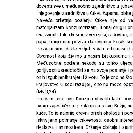
dovesti sve u međusobno zajedništvo u ljubavi i
i njegovanje zajedništva u Crkvi, župama, obite
Najveća prijetnja poslanju Crkve nije od v
materijalizam, konzumerizam ili onaj drugi i dru
nas samih, bilo da smo svećenici, redovnici, re
papa Franjo nas poziva da učinimo korak koj
Pozvani smo, dakle, vidjeti stvarnost u našoj bis
Stvarnost koju živimo u našim biskupijama i k
Međusobne podjele nekada su toliko utjeca
gorljivosti usredotočiti se na svoje poslanje i p
onih izgubljenih u vjeri i životu. To je ono na 
kraljevstvo u sebi razdijeli, ono ne može opsta
(Mk 3,24)
Pozvani smo ovu Korizmu shvatiti kako povla
svom zajedničkom poslanju na slavu Božju, nego
kuće. To je najprije drevni grijeh oholosti i po
iskrivljeno poimanje crkvenosti, osobni inter
rivalstva i animoziteta. Držanje običaja i sta