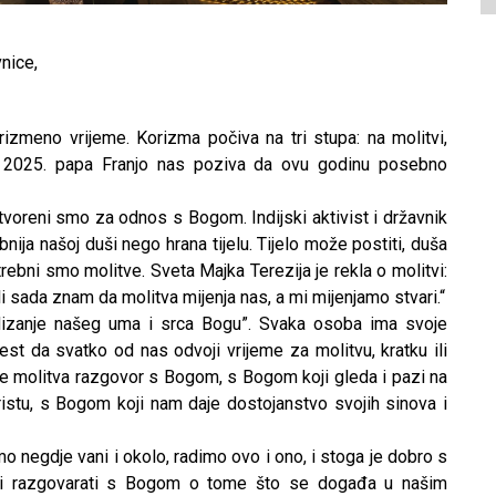
nice,
rizmeno vrijeme. Korizma počiva na tri stupa: na molitvi,
lej 2025. papa Franjo nas poziva da ovu godinu posebno
tvoreni smo za odnos s Bogom. Indijski aktivist i državnik
ija našoj duši nego hrana tijelu. Tijelo može postiti, duša
rebni smo molitve. Sveta Majka Terezija je rekla o molitvi:
ali sada znam da molitva mijenja nas, a mi mijenjamo stvari.“
uzdizanje našeg uma i srca Bogu”. Svaka osoba ima svoje
est da svatko od nas odvoji vrijeme za molitvu, kratku ili
 je molitva razgovor s Bogom, s Bogom koji gleda i pazi na
istu, s Bogom koji nam daje dostojanstvo svojih sinova i
o negdje vani i okolo, radimo ovo i ono, i stoga je dobro s
o i razgovarati s Bogom o tome što se događa u našim