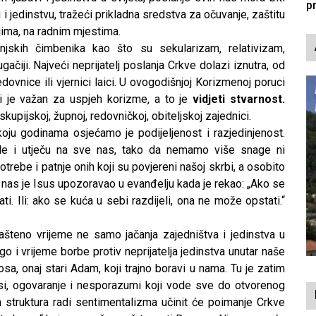
p
 jedinstvu, tražeći prikladna sredstva za očuvanje, zaštitu
ljima, na radnim mjestima.
anjskih čimbenika kao što su sekularizam, relativizam,
gačiji. Najveći neprijatelj poslanja Crkve dolazi iznutra, od
dovnice ili vjernici laici. U ovogodišnjoj Korizmenoj poruci
i je važan za uspjeh korizme, a to je
vidjeti stvarnost.
kupijskoj, župnoj, redovničkoj, obiteljskoj zajednici.
oju godinama osjećamo je podijeljenost i razjedinjenost.
le i utječu na sve nas, tako da nemamo više snage ni
otrebe i patnje onih koji su povjereni našoj skrbi, a osobito
što nas je Isus upozoravao u evanđelju kada je rekao: „Ako se
ti. Ili: ako se kuća u sebi razdijeli, ona ne može opstati.“
šteno vrijeme ne samo jačanja zajedništva i jedinstva u
 i vrijeme borbe protiv neprijatelja jedinstva unutar naše
nosa, onaj stari Adam, koji trajno boravi u nama. Tu je zatim
esi, ogovaranje i nesporazumi koji vode sve do otvorenog
rih struktura radi sentimentalizma učinit će poimanje Crkve