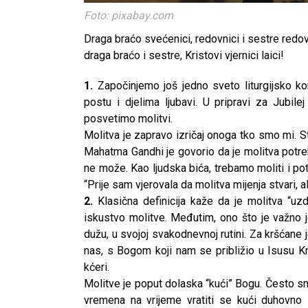
Foto: pixabay.com
Draga braćo svećenici, redovnici i sestre redov
draga braćo i sestre, Kristovi vjernici laici!
1.
Započinjemo još jedno sveto liturgijsko ko
postu i djelima ljubavi. U pripravi za Jubi
posvetimo molitvi.
Molitva je zapravo izričaj onoga tko smo mi. S
Mahatma Gandhi je govorio da je molitva potrebn
ne može. Kao ljudska bića, trebamo moliti i pot
“Prije sam vjerovala da molitva mijenja stvari, 
2.
Klasična definicija kaže da je molitva “
iskustvo molitve. Međutim, ono što je važno j
dužu, u svojoj svakodnevnoj rutini. Za kršćane
nas, s Bogom koji nam se približio u Isusu Kr
kćeri.
Molitve je poput dolaska “kući” Bogu. Često sm
vremena na vrijeme vratiti se kući duhovn