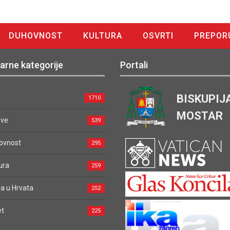
DUHOVNOST
KULTURA
OSVRTI
PREPOR
arne kategorije
Portali
BISKUPIJ
1710
MOSTAR
ave
539
ovnost
295
ura
259
a u Hrvata
252
et
225