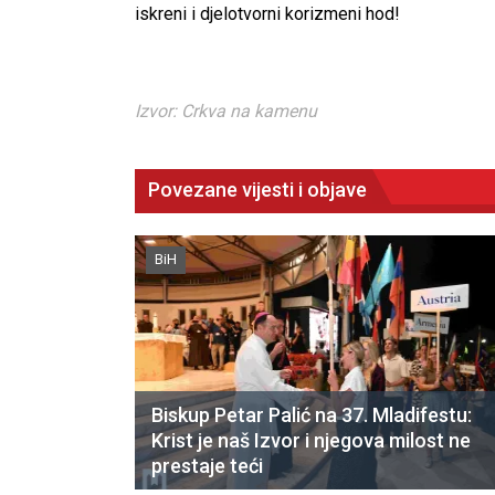
iskreni i djelotvorni korizmeni hod!
Izvor: Crkva na kamenu
Povezane vijesti i objave
BiH
Biskup Petar Palić na 37. Mladifestu:
Krist je naš Izvor i njegova milost ne
prestaje teći