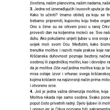
životima, našim planovima, našim nadama, naši
3.
Jedna od iznenađujućih Isusovih uputa je da t
Kako to učiniti? Imamo obitelj za koju se t
trebamo pripremiti, kupovinu koju treba organi
Ono s čime su se crkveni pisci u ranoj Crkv
provesti dan na koljenima moleći se. Sve naš
duhu. Ako pokušamo unijeti ljubav u sva svoja d
uvijek moli svom Ocu. Međutim, kako bismo
trenutke molitve i razviti male prakse koje n
Kršćanska duhovnost poznaje bezbroj načina 
osobnoj ili zajedničkoj molitvi, kao i dovoljno 
da je molitva
Oče naš
jedina molitva koju je I
misa ostaje izvor i vrhunac svega kršćanskog
kojima kršćanin na najizvrsniji način prima mil
i otvoreno srce.
4.
Još je jedna važna dimenzija molitve, koja d
Molitva nikada nije samo osobna. Svako ponaša
CNAK
poput čisto privatnih radnji. Djelo ljubavi ili mol
Kad se nasilje pretvara u optužnicu
I upravo jer je Crkva pozvana biti sakramentom