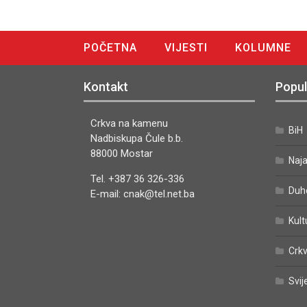
POČETNA
VIJESTI
KOLUMNE
DIGITALNO IZDANJE
Kontakt
Popul
Crkva na kamenu
BiH
Nadbiskupa Čule b.b.
88000 Mostar
Naj
Tel. +387 36 326-336
Duh
E-mail: cnak@tel.net.ba
Kult
Crkv
Svij