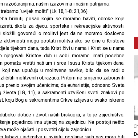
m razočaranjima, našim izazovima i našim patnjama.
rebamo “uvijek moliti” (Lk 18,1-8; 21,36).
reba brinuti, posao kojim se moramo baviti, obroke koje
zirati, školu za djecu, sportske i rekreacijske aktivnosti.
i složili govoreći o molitvi jest da ne moramo doslovno
e aktivnosti mogu postati molitva ako se čine u Kristovu
jela tijekom dana, tada Krist živi u nama i Krist se u nama
 njegovali Kristov duh u sebi, moramo imati posebne
am pomažu vratiti naš um i srce Isusu Kristu tijekom dana.
koji nas upućuju u molitvene navike, bilo da se radi o
različitih molitvenih obrazaca. Pritom ne smijemo zaboraviti
sus prenio svojim učenicima; da euharistija, odnosno Sveta
 života (LG, 11), a sakramenti uzvišeni sveti znakovi po
ost, koju Bog u sakramentima Crkve izlijeva u svako iskreno
uboko dotiče i život naših biskupijâ, a to je zajedništvo.
nje pojedinca ima utjecaj na zajednicu. Ne postoji nešto
CNAK
C
itva može ojačati i posvetiti cijelu zajednicu.
Smrtovdan nadbiskupa Petra Čule
D
 ljubavi i jedinstva u svijetu, poslanje svih nas mora biti