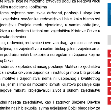
ete krave“ koje ne možemo žrtvovati Bogu za Njegovu veću
šlim tradicijama i običajima.
jama, svjestan sam svoje dužnosti, poslanja i uloge kao
sku zajednicu, svećenike, redovništvo i laike, kako bismo svi
ajedništvu. Podjele među vjernicima, u samim obiteljima,
 žive u redovitom i istinskom zajedništvu Kristove Crkve u
a svakodnevnica.
i, redovnici, redovnice i sve vas dragi vjernici na iskrenu
iteljima, za zajedništvo u našim biskupijskim zajednicama.
 području naših biskupija u neregularnim župama koji ne
j Crkvi.
hodni su za plodnost našeg poslanja. Molitva i zajedništvo
a i svaka crkvena zajednica i institucija mora biti prožeta
 molitve i zajedništva, nema ni uspješnog i kvalitetnog
osa, jer mislimo da možemo izvršiti Kristovo poslanje koje
gove milosti, izbjegavajući život u punom zajedništvu
dnji našega zajedništva, kao i zagovor Blažene Djevice
itnika naših biskupija, svima udjeljujem Božji blagoslov za