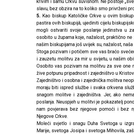
krivim i samu Crkvu suvišnom. Ne postoje „sv
slavu, bez obzira na to koliko smo privrženi pro
5.
Kao biskup Katoličke Crkve u ovim biskupi
pastira ovih biskupijâ, ujediniti cijelu biskupij
mogli ostvariti svoje poslanje jedinstva u z
osobito u župama koje, nažalost, praktično ne
našim biskupijama još uvijek su, nažalost, naš
Stoga pozivam i potičem sve vas braćo svećenic
i zauzetu molitvu za mir u svijetu, u našim ob
Osobito vas pozivam na molitvu za sve one na
žive potpunu pripadnost i zajedništvo u Kristovo
Zajedništvo i osobna i zajednička molitva neop
moraju biti ispred službe i svaka crkvena služb
snagom molitve i zajedništva. Jer, ako nema
poslanja. Neuspjeh u molitvi je pokazatelj pon
nam povjerava bez njegove pomoći i bez nje
Njegove Crkve.
Moleći svjetlo i snagu Duha Svetoga u izgra
Marije, svetoga Josipa i svetoga Mihovila, zašt