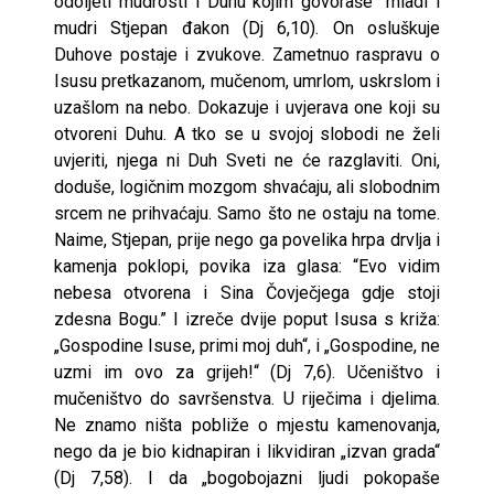
odoljeti mudrosti i Duhu kojim govoraše“ mladi i
mudri Stjepan đakon (Dj 6,10). On osluškuje
Duhove postaje i zvukove. Zametnuo raspravu o
Isusu pretkazanom, mučenom, umrlom, uskrslom i
uzašlom na nebo. Dokazuje i uvjerava one koji su
otvoreni Duhu. A tko se u svojoj slobodi ne želi
uvjeriti, njega ni Duh Sveti ne će razglaviti. Oni,
doduše, logičnim mozgom shvaćaju, ali slobodnim
srcem ne prihvaćaju. Samo što ne ostaju na tome.
Naime, Stjepan, prije nego ga povelika hrpa drvlja i
kamenja poklopi, povika iza glasa: “Evo vidim
nebesa otvorena i Sina Čovječjega gdje stoji
zdesna Bogu.” I izreče dvije poput Isusa s križa:
„Gospodine Isuse, primi moj duh“, i „Gospodine, ne
uzmi im ovo za grijeh!“ (Dj 7,6). Učeništvo i
mučeništvo do savršenstva. U riječima i djelima.
Ne znamo ništa pobliže o mjestu kamenovanja,
nego da je bio kidnapiran i likvidiran „izvan grada“
(Dj 7,58). I da „bogobojazni ljudi pokopaše