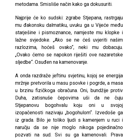
metodama. Smisliše način kako ga dokusuriti.
Najprije će ko sudski: zgrabe Stjepana, rastrgaju
mu đakonsku dalmatiku, uvuku ga u Vijeće među
starješine i pismoznance, namjeste mu klopke i
lažne svjedoke. „Ako se ne ćeš uvjeriti našim
razlozima, hoćeš ovako“, neki mu dobacuju.
„Ovako ćemo se napokon riješiti ove nazaretske
sljedbe“. Osuđen na kamenovanje.
A onda razdraže jeftinu svjetinu, kojoj se energija
mržnje pretvorila u masu psovke i pogrde, a masa
u brzinu fizičkoga obračuna. Oni, bundžije protiv
Duha, zatisnuše čepovima uši da ne čuju
Stjepanovu bogohvalu koju oni u svojoj
izopačenosti nazivaju „bogohulom“. Izvedoše ga
iz grada. Bilo je toliko ljudi s kamenjem u ruci i
naručju da se nije moglo nikoga pojedinačno
pozvati na sud. Svi su ga kamenovali. Prava