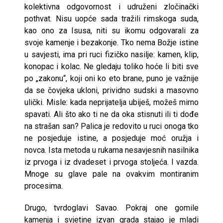
kolektivna odgovornost i udruženi zločinački
pothvat. Nisu uopće sada tražili rimskoga suda,
kao ono za Isusa, niti su ikomu odgovarali za
svoje kamenje i bezakonje. Tko nema Božje istine
u savjesti, ima pri ruci fizičko nasilje: kamen, klip,
konopac i kolac. Ne gledaju toliko hoće li biti sve
po „zakonu“, koji oni ko eto brane, puno je važnije
da se čovjeka ukloni, prividno sudski a masovno
ulički. Misle: kada neprijatelja ubiješ, možeš mirno
spavati. Ali što ako ti ne da oka stisnuti ili ti dođe
na strašan san? Palica je redovito u ruci onoga tko
ne posjeduje istine, a posjeduje moć oružja i
novca. Ista metoda u rukama nesavjesnih nasilnika
iz prvoga i iz dvadeset i prvoga stoljeća. I vazda.
Mnoge su glave pale na ovakvim montiranim
procesima.
Drugo, tvrdoglavi Savao. Pokraj one gomile
kamenja i svjetine izvan grada stajao je mladi