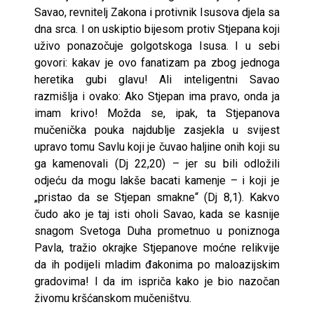
Savao, revnitelj Zakona i protivnik Isusova djela sa
dna srca. I on uskiptio bijesom protiv Stjepana koji
uživo ponazočuje golgotskoga Isusa. I u sebi
govori: kakav je ovo fanatizam pa zbog jednoga
heretika gubi glavu! Ali inteligentni Savao
razmišlja i ovako: Ako Stjepan ima pravo, onda ja
imam krivo! Možda se, ipak, ta Stjepanova
mučenička pouka najdublje zasjekla u svijest
upravo tomu Savlu koji je čuvao haljine onih koji su
ga kamenovali (Dj 22,20) – jer su bili odložili
odjeću da mogu lakše bacati kamenje – i koji je
„pristao da se Stjepan smakne“ (Dj 8,1). Kakvo
čudo ako je taj isti oholi Savao, kada se kasnije
snagom Svetoga Duha prometnuo u poniznoga
Pavla, tražio okrajke Stjepanove moćne relikvije
da ih podijeli mladim đakonima po maloazijskim
gradovima! I da im ispriča kako je bio nazočan
živomu kršćanskom mučeništvu.