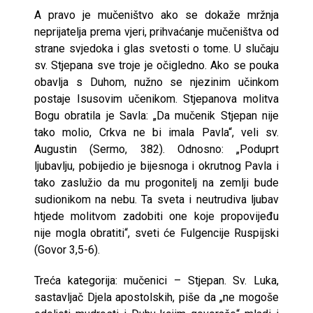
A pravo je mučeništvo ako se dokaže mržnja
neprijatelja prema vjeri, prihvaćanje mučeništva od
strane svjedoka i glas svetosti o tome. U slučaju
sv. Stjepana sve troje je očigledno. Ako se pouka
obavlja s Duhom, nužno se njezinim učinkom
postaje Isusovim učenikom. Stjepanova molitva
Bogu obratila je Savla: „Da mučenik Stjepan nije
tako molio, Crkva ne bi imala Pavla“, veli sv.
Augustin (Sermo, 382). Odnosno: „Poduprt
ljubavlju, pobijedio je bijesnoga i okrutnog Pavla i
tako zaslužio da mu progonitelj na zemlji bude
sudionikom na nebu. Ta sveta i neutrudiva ljubav
htjede molitvom zadobiti one koje propovijeđu
nije mogla obratiti“, sveti će Fulgencije Ruspijski
(Govor 3,5-6).
Treća kategorija: mučenici – Stjepan. Sv. Luka,
sastavljač Djela apostolskih, piše da „ne mogoše