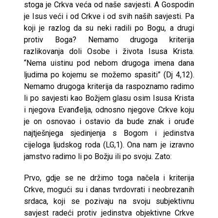
stoga je Crkva veća od naše savjesti. A Gospodin
je Isus veći i od Crkve i od svih naših savjesti. Pa
koji je razlog da su neki radili po Bogu, a drugi
protiv Boga? Nemamo drugoga kriterija
razlikovanja doli Osobe i života Isusa Krista.
“Nema uistinu pod nebom drugoga imena dana
ljudima po kojemu se možemo spasiti” (Dj 4,12).
Nemamo drugoga kriterija da raspoznamo radimo
li po savjesti kao Božjem glasu osim Isusa Krista
i njegova Evanđelja, odnosno njegove Crkve koju
je on osnovao i ostavio da bude znak i oruđe
najtješnjega sjedinjenja s Bogom i jedinstva
cijeloga ljudskog roda (LG,1). Ona nam je izravno
jamstvo radimo li po Božju ili po svoju. Zato:
Prvo, gdje se ne držimo toga načela i kriterija
Crkve, mogući su i danas tvrdovrati i neobrezanih
srdaca, koji se pozivaju na svoju subjektivnu
savjest radeći protiv jedinstva objektivne Crkve