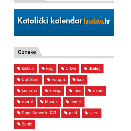
Oznake
biskup
Bog
Crkva
dijalog
Duh Sveti
Europa
Isus
korizma
kušnja
laici
mladi
moral
Mostar
obitelj
Papa Benedikt XVI.
post
vjera
Žanić