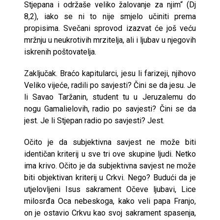
Stjepana i održaše veliko žalovanje za njim“ (Dj
8,2), iako se ni to nije smjelo učiniti prema
propisima. Svečani sprovod izazvat će još veću
mržnju u neukrotivih mrzitelja, ali i ljubav u njegovih
iskrenih poštovatelja.
Zaključak. Braćo kapitularci, jesu li farizeji, njihovo
Veliko vijeće, radili po savjesti? Čini se da jesu. Je
li Savao Taržanin, student tu u Jeruzalemu do
nogu Gamalielovih, radio po savjesti? Čini se da
jest. Je li Stjepan radio po savjesti? Jest.
Očito je da subjektivna savjest ne može biti
identičan kriterij u sve tri ove skupine ljudi. Netko
ima krivo. Očito je da subjektivna savjest ne može
biti objektivan kriterij u Crkvi. Nego? Budući da je
utjelovljeni Isus sakrament Očeve ljubavi, Lice
milosrđa Oca nebeskoga, kako veli papa Franjo,
on je ostavio Crkvu kao svoj sakrament spasenja,