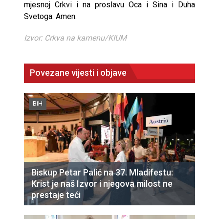
mjesnoj Crkvi i na proslavu Oca i Sina i Duha
Svetoga. Amen.
Izvor: Crkva na kamenu/KIUM
Povezane vijesti i objave
BiH
Biskup Petar Palić na 37. Mladifestu:
Krist je naš Izvor i njegova milost ne
prestaje teći