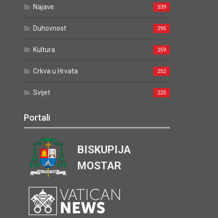
Najave
539
Duhovnost
295
Kultura
259
Crkva u Hrvata
252
Svijet
225
Portali
BISKUPIJA
MOSTAR