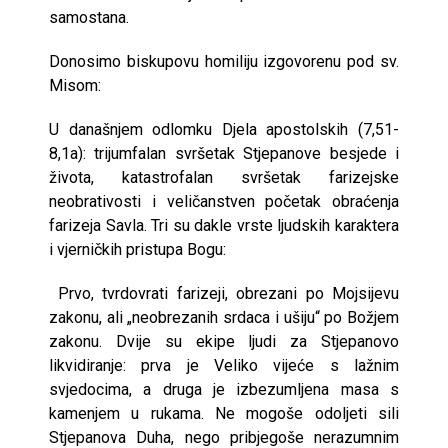
samostana.
Donosimo biskupovu homiliju izgovorenu pod sv.
Misom:
U današnjem odlomku Djela apostolskih (7,51-
8,1a): trijumfalan svršetak Stjepanove besjede i
života, katastrofalan svršetak farizejske
neobrativosti i veličanstven početak obraćenja
farizeja Savla. Tri su dakle vrste ljudskih karaktera
i vjerničkih pristupa Bogu:
Prvo, tvrdovrati farizeji, obrezani po Mojsijevu
zakonu, ali „neobrezanih srdaca i ušiju“ po Božjem
zakonu. Dvije su ekipe ljudi za Stjepanovo
likvidiranje: prva je Veliko vijeće s lažnim
svjedocima, a druga je izbezumljena masa s
kamenjem u rukama. Ne mogoše odoljeti sili
Stjepanova Duha, nego pribjegoše nerazumnim