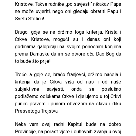
Kristove. Takve radnike „po savjesti“ nikakav Papa
ne može uvjeriti, nego oni gledaju obratiti Papu i
Svetu Stolicu!
Drugo, gdje se ne držimo toga kriterija, Krista i
Crkve Kristove, mogući su i danas oni koji
godinama galopiraju na svojim ponosnim konjima
prema Damasku da im se otvore oči. Dao Bog da
to bude što prije!
Treće, a gdje se, braćo franjevci, držimo načela i
kriterija da je Crkva viša od nas i od naše
subjektivne savjesti, onda se poslušno
podlažemo odlukama Crkve i djelujemo u toj Crkvi
punim pravom i punom obvezom na slavu i diku
Presvetoga Trojstva.
Neka vam ovaj radni Kapitul bude na dobro
Provincije, na porast vjere i duhovnih zvanja u ovoj