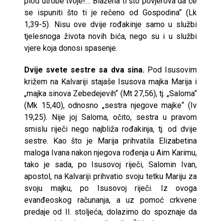
plod utrobe tvoje!… Blažena ti što povjerova da će
se ispuniti što ti je rečeno od Gospodina“ (Lk
1,39-5). Nisu ove dvije rođakinje samo u službi
tjelesnoga života novih bića, nego su i u službi
vjere koja donosi spasenje.
Dvije svete sestre sa dva sina.
Pod Isusovim
križem na Kalvariji stajaše Isusova majka Marija i
„majka sinova Zebedejevih“ (Mt 27,56), tj. „Saloma“
(Mk 15,40), odnosno „sestra njegove majke“ (Iv
19,25). Nije joj Saloma, očito, sestra u pravom
smislu riječi nego najbliža rođakinja, tj. od dvije
sestre. Kao što je Marija prihvatila Elizabetina
maloga Ivana nakon njegova rođenja u Aim Karimu,
tako je sada, po Isusovoj riječi, Salomin Ivan,
apostol, na Kalvariji prihvatio svoju tetku Mariju za
svoju majku, po Isusovoj riječi. Iz ovoga
evanđeoskog računanja, a uz pomoć crkvene
predaje od II. stoljeća, dolazimo do spoznaje da