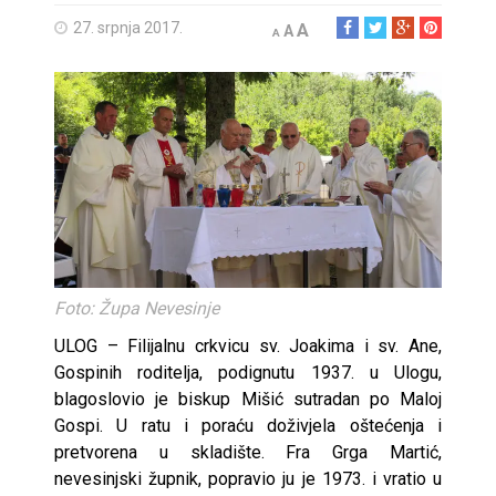
27. srpnja 2017.
A
A
A
Foto: Župa Nevesinje
ULOG – Filijalnu crkvicu sv. Joakima i sv. Ane,
Gospinih roditelja, podignutu 1937. u Ulogu,
blagoslovio je biskup Mišić sutradan po Maloj
Gospi. U ratu i poraću doživjela oštećenja i
pretvorena u skladište. Fra Grga Martić,
nevesinjski župnik, popravio ju je 1973. i vratio u