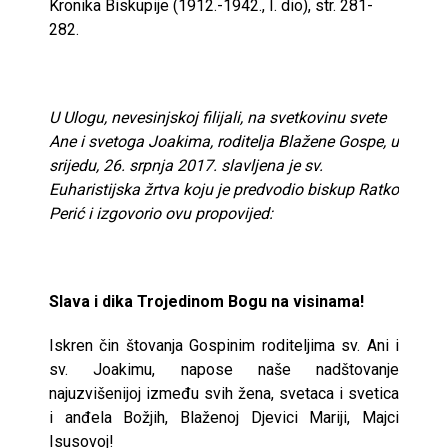
Kronika Biskupije (1912.-1942., I. dio), str. 281-
282.
U Ulogu, nevesinjskoj filijali, na svetkovinu svete
Ane i svetoga Joakima, roditelja Blažene Gospe, u
srijedu, 26. srpnja 2017. slavljena je sv.
Euharistijska žrtva koju je predvodio biskup Ratko
Perić i izgovorio ovu propovijed:
Slava i dika Trojedinom Bogu na visinama!
Iskren čin štovanja Gospinim roditeljima sv. Ani i
sv. Joakimu, napose naše nadštovanje
najuzvišenijoj između svih žena, svetaca i svetica
i anđela Božjih, Blaženoj Djevici Mariji, Majci
Isusovoj!