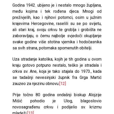
Godina 1942. ubijeno je i nestalo mnogo župljana,
među kojima i tek rođena djeca. Mnogi od
preživjelih, kao i njihovi potomci, osim u južnim
krajevima Hercegovine, raselili su se po svijetu,
ali stari kraj, svoju crkvu te groblja i grobišta ne
zaboravljaju, o čemu najbolje svjedoči okupljanje
svake godine više stotina vjernika i hodočasnika
sa svih strana, potomaka spomenutih obitelji.
Uza stradanje katolika, kojih je tih godina u ovom
kraju gotovo potpuno nestalo, teško je stradala i
crkva sv. Ane, koja je tako stajala do 1973., kada
se tadašnji nevesinjski župnik fra Grga Martić
zauzeo za njezinu obnovu.
[12]
Prije točno 80 godina ondašnji biskup Alojzije
Mišić pohodio je Ulog, blagoslovio
novosagrađenu crkvu i podijelio sv. krizmu
mladeži.
[13]