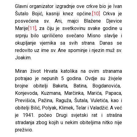
Glavni organizator izgradnje ove crkve bio je Ivan
Šutalo Bojić, kasniji knez općine.
[10]
Crkva je
posvećena sv. Ani, majci Blažene Djevice
Marije
[11]
, za čiju je svetkovinu svake godine u
srpnju bilo upriličeno svečano Misno slavlje i
okupljanje vjernika sa svih strana. Danas se
redovito uz ime sv. Ane spominje i njezin muž sv.
Joakim.
Miran život Hrvata katolika na ovim stranama
potrajao je nepunih 5 godina. Ovdje su živjele
brojne obitelji Baketa, Batina, Bogdanovića,
Konjevoda, Kuzmana, Marčinka, Marića, Papaca,
Previšića, Pažina, Raguža, Šutala, Vuletića, kao i
obitelji Bilić, Polyak, Klimek, Telar i Valadžić. A već
je 1941. počeo Drugi svjetski rat i strašna
stradanja zbog kojih u nekim obiteljima nitko nije
preživio.