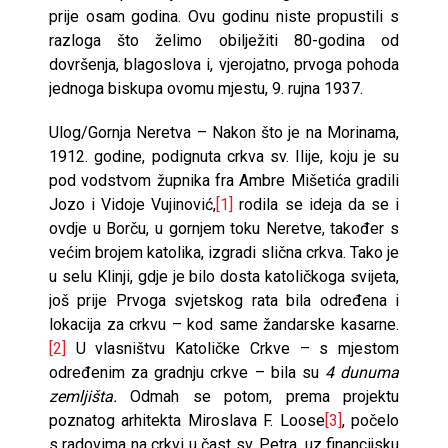
prije osam godina. Ovu godinu niste propustili s
razloga što želimo obilježiti 80-godina od
dovršenja, blagoslova i, vjerojatno, prvoga pohoda
jednoga biskupa ovomu mjestu, 9. rujna 1937.
Ulog/Gornja Neretva – Nakon što je na Morinama,
1912. godine, podignuta crkva sv. Ilije, koju je su
pod vodstvom župnika fra Ambre Mišetića gradili
Jozo i Vidoje Vujinović,
[1]
rodila se ideja da se i
ovdje u Borču, u gornjem toku Neretve, također s
većim brojem katolika, izgradi slična crkva. Tako je
u selu Klinji, gdje je bilo dosta katoličkoga svijeta,
još prije Prvoga svjetskog rata bila određena i
lokacija za crkvu – kod same žandarske kasarne.
[2]
U vlasništvu Katoličke Crkve – s mjestom
određenim za gradnju crkve – bila su
4 dunuma
zemljišta.
Odmah se potom, prema projektu
poznatog arhitekta Miroslava F. Loose
[3]
, počelo
s radovima na crkvi u čast sv. Petra, uz financijsku