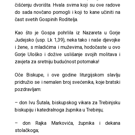
čišćenju dvorišta. Hvala svima koji su ove radove
do sada novčano pomogli i koji to kane učiniti na
čast svetih Gospinih Roditelja.
Kao što je Gospa pohrlila iz Nazareta u Gorje
Judejsko (usp. Lk 1,39), neka tako i naše djevojke
i žene, s mladićima i muževima, hodočaste u ovo
Gorje Uloško i dožive uslišanje svojih molitava i
zavjeta za sretniju budućnost potomaka!
Oče Biskupe, i ove godine liturgijskom slavlju
pridružio se i nemalen broj svećenika, koje bratski
pozdravljam:
– don Ivu Šutala, biskupskog vikara za Trebinjsku
biskupiju i katedralnoga župnika u Trebinju;
– don Rajka Markovića, župnika i dekana
stolačkoga;