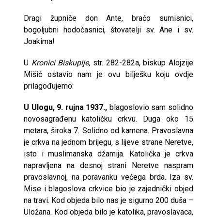
Dragi župniče don Ante, braćo sumisnici,
bogoljubni hodočasnici, štovatelji sv. Ane i sv.
Joakima!
U
Kronici Biskupije
,
str. 282-282a, biskup Alojzije
Mišić ostavio nam je ovu bilješku koju ovdje
prilagođujemo:
U Ulogu, 9. rujna 1937.,
blagoslovio sam solidno
novosagrađenu katoličku crkvu. Duga oko 15
metara, široka 7. Solidno od kamena. Pravoslavna
je crkva na jednom brijegu, s lijeve strane Neretve,
isto i muslimanska džamija. Katolička je crkva
napravljena na desnoj strani Neretve naspram
pravoslavnoj, na poravanku većega brda. Iza sv.
Mise i blagoslova crkvice bio je zajednički objed
na travi. Kod objeda bilo nas je sigurno 200 duša –
Uložana. Kod objeda bilo je katolika, pravoslavaca,