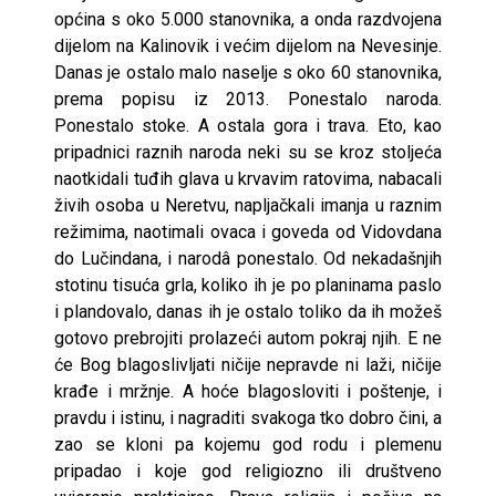
općina s oko 5.000 stanovnika, a onda razdvojena
dijelom na Kalinovik i većim dijelom na Nevesinje.
Danas je ostalo malo naselje s oko 60 stanovnika,
prema popisu iz 2013. Ponestalo naroda.
Ponestalo stoke. A ostala gora i trava. Eto, kao
pripadnici raznih naroda neki su se kroz stoljeća
naotkidali tuđih glava u krvavim ratovima, nabacali
živih osoba u Neretvu, napljačkali imanja u raznim
režimima, naotimali ovaca i goveda od Vidovdana
do Lučindana, i narodâ ponestalo. Od nekadašnjih
stotinu tisuća grla, koliko ih je po planinama paslo
i plandovalo, danas ih je ostalo toliko da ih možeš
gotovo prebrojiti prolazeći autom pokraj njih. E ne
će Bog blagoslivljati ničije nepravde ni laži, ničije
krađe i mržnje. A hoće blagosloviti i poštenje, i
pravdu i istinu, i nagraditi svakoga tko dobro čini, a
zao se kloni pa kojemu god rodu i plemenu
pripadao i koje god religiozno ili društveno