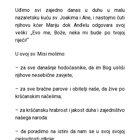
Uđimo svi zajedno danas u duhu u malu
nazaretsku kuću sv. Joakima i Ane, i nastojmo čuti
njihovu kćer Mariju dok Anđelu odgovara svoj
veliki: „Evo me, Bože, neka mi bude po tvojoj
riječi!“
U ovoj sv. Misi molimo:
– za sve današnje hodočasnike, da im Bog usliši
njihove nesebične zavjete;
– za sve bračne parove i obitelji naše, da žive po
kršćanskim načelima;
– za kršćansku hrabrost i jakost duha i zajedništvo
našega naroda:
– da poradimo na istini da nam se u svoj svojoj
cjelovitosti otkrije;