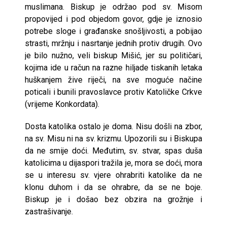
muslimana. Biskup je održao pod sv. Misom
propovijed i pod objedom govor, gdje je iznosio
potrebe sloge i građanske snošljivosti, a pobijao
strasti, mržnju i nasrtanje jednih protiv drugih. Ovo
je bilo nužno, veli biskup Mišić, jer su političari,
kojima ide u račun na razne hiljade tiskanih letaka
huškanjem žive riječi, na sve moguće načine
poticali i bunili pravoslavce protiv Katoličke Crkve
(vrijeme Konkordata).
Dosta katolika ostalo je doma. Nisu došli na zbor,
na sv. Misu ni na sv. krizmu. Upozorili su i Biskupa
da ne smije doći. Međutim, sv. stvar, spas duša
katolicima u dijaspori tražila je, mora se doći, mora
se u interesu sv. vjere ohrabriti katolike da ne
klonu duhom i da se ohrabre, da se ne boje.
Biskup je i došao bez obzira na grožnje i
zastrašivanje.