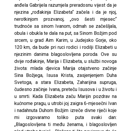
anđela Gabrijela razumjela preradosnu vijest da je
njezina „rođakinja Elizabeta“ začela i da je njoj,
nerotkinjom prozvanoj, „ovo šesti mjesec“
trudnoće sa sinom Ivanom, odmah se začešljala,
obula i obukla te dala na put, sa Sinom Božjim pod
srcem, u grad Aim Karim, u Judejsko Gorje, oko
120 km, da bude pri ruci rodici i rodilji Elizabeti u
njezinim danima blagoslovljena poroda. Ove su
dvije rođakinje, Marija i Elizabeta, u službi novoga
života: mlada djevica Marija otajstveno začinje
Sina Božjega, Isusa Krista, zasjenjenjem Duha
Svetoga, a stara Elizabeta, Zaharijina supruga,
čudesno začinje Ivana, preteču Isusova i u životu i
u smrti. Kada Elizabeta začu Marijin pozdrav na
kućnome pragu, u utrobi joj zaigra 6-mjesečni Ivan
i nadahnuta Duhom Božjim izreče divne riječi koje
mi izgovaramo toliko puta svaki dan:
„Blagoslovljena ti među ženama, i blagoslovljen