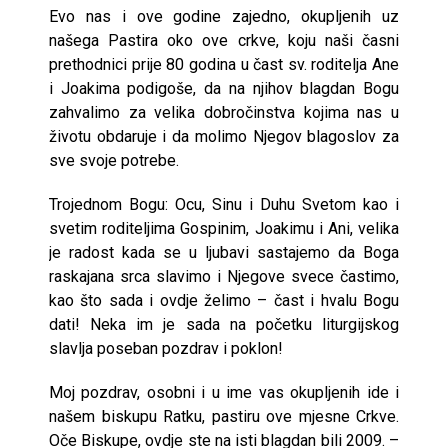
Evo nas i ove godine zajedno, okupljenih uz
našega Pastira oko ove crkve, koju naši časni
prethodnici prije 80 godina u čast sv. roditelja Ane
i Joakima podigoše, da na njihov blagdan Bogu
zahvalimo za velika dobročinstva kojima nas u
životu obdaruje i da molimo Njegov blagoslov za
sve svoje potrebe.
Trojednom Bogu: Ocu, Sinu i Duhu Svetom kao i
svetim roditeljima Gospinim, Joakimu i Ani, velika
je radost kada se u ljubavi sastajemo da Boga
raskajana srca slavimo i Njegove svece častimo,
kao što sada i ovdje želimo – čast i hvalu Bogu
dati! Neka im je sada na početku liturgijskog
slavlja poseban pozdrav i poklon!
Moj pozdrav, osobni i u ime vas okupljenih ide i
našem biskupu Ratku, pastiru ove mjesne Crkve.
Oče Biskupe, ovdje ste na isti blagdan bili 2009. –