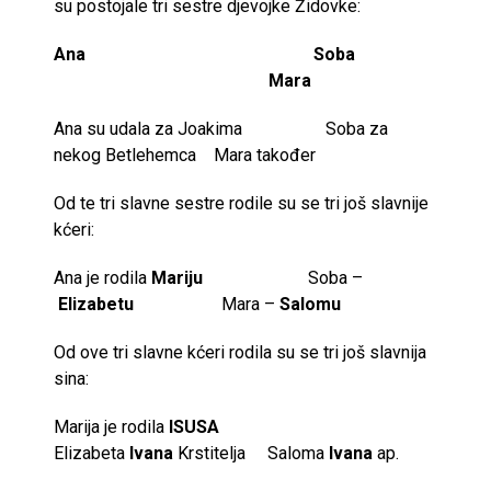
su postojale tri sestre djevojke Židovke:
Ana Soba
Mara
Ana su udala za Joakima Soba za
nekog Betlehemca Mara također
Od te tri slavne sestre rodile su se tri još slavnije
kćeri:
Ana je rodila
Mariju
Soba –
Elizabetu
Mara –
Salomu
Od ove tri slavne kćeri rodila su se tri još slavnija
sina:
Marija je rodila
ISUSA
Elizabeta
Ivana
Krstitelja Saloma
Ivana
ap.