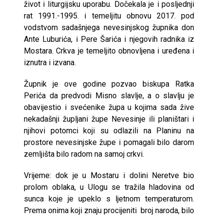
život i liturgijsku uporabu. Dočekala je i posljednji
rat 1991.-1995. i temeljitu obnovu 2017. pod
vodstvom sadašnjega nevesinjskog župnika don
Ante Luburića, i Pere Šarića i njegovih radnika iz
Mostara. Crkva je temeljito obnovljena i uređena i
iznutra i izvana.
Župnik je ove godine pozvao biskupa Ratka
Perića da predvodi Misno slavlje, a o slavlju je
obavijestio i svećenike župa u kojima sada žive
nekadašnji župljani župe Nevesinje ili planištari i
njihovi potomci koji su odlazili na Planinu na
prostore nevesinjske župe i pomagali bilo darom
zemljišta bilo radom na samoj crkvi.
Vrijeme: dok je u Mostaru i dolini Neretve bio
prolom oblaka, u Ulogu se tražila hladovina od
sunca koje je upeklo s ljetnom temperaturom.
Prema onima koji znaju procijeniti broj naroda, bilo