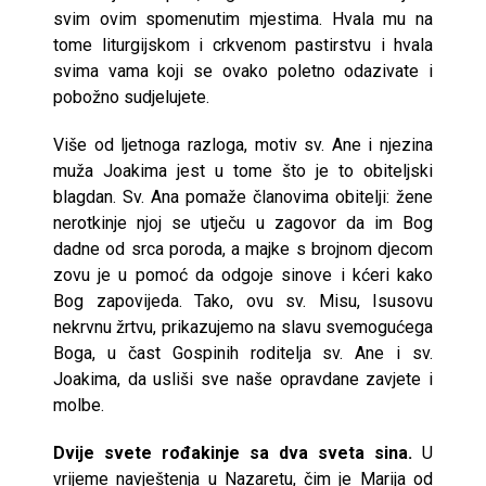
svim ovim spomenutim mjestima. Hvala mu na
tome liturgijskom i crkvenom pastirstvu i hvala
svima vama koji se ovako poletno odazivate i
pobožno sudjelujete.
Više od ljetnoga razloga, motiv sv. Ane i njezina
muža Joakima jest u tome što je to obiteljski
blagdan. Sv. Ana pomaže članovima obitelji: žene
nerotkinje njoj se utječu u zagovor da im Bog
dadne od srca poroda, a majke s brojnom djecom
zovu je u pomoć da odgoje sinove i kćeri kako
Bog zapovijeda. Tako, ovu sv. Misu, Isusovu
nekrvnu žrtvu, prikazujemo na slavu svemogućega
Boga, u čast Gospinih roditelja sv. Ane i sv.
Joakima, da usliši sve naše opravdane zavjete i
molbe.
Dvije svete rođakinje sa dva sveta sina.
U
vrijeme navještenja u Nazaretu, čim je Marija od