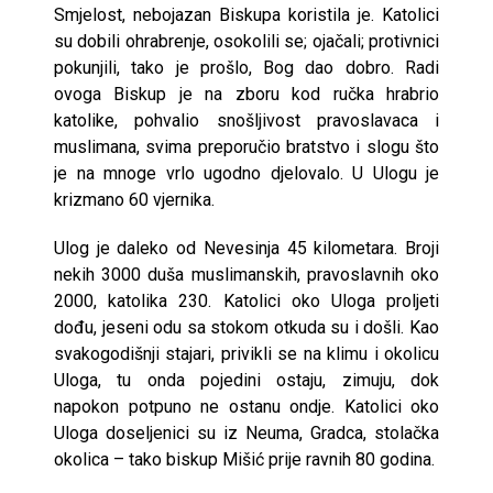
Smjelost, nebojazan Biskupa koristila je. Katolici
su dobili ohrabrenje, osokolili se; ojačali; protivnici
pokunjili, tako je prošlo, Bog dao dobro. Radi
ovoga Biskup je na zboru kod ručka hrabrio
katolike, pohvalio snošljivost pravoslavaca i
muslimana, svima preporučio bratstvo i slogu što
je na mnoge vrlo ugodno djelovalo. U Ulogu je
krizmano 60 vjernika.
Ulog je daleko od Nevesinja 45 kilometara. Broji
nekih 3000 duša muslimanskih, pravoslavnih oko
2000, katolika 230. Katolici oko Uloga proljeti
dođu, jeseni odu sa stokom otkuda su i došli. Kao
svakogodišnji stajari, privikli se na klimu i okolicu
Uloga, tu onda pojedini ostaju, zimuju, dok
napokon potpuno ne ostanu ondje. Katolici oko
Uloga doseljenici su iz Neuma, Gradca, stolačka
okolica – tako biskup Mišić prije ravnih 80 godina.