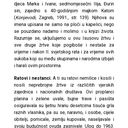
djeca Marka i Ivane; sedmomjesečni Ilija, Đurin
sin, zajedno s 40-godišnjom majkom Katom
(
Konjevodi,
Zagreb, 1991., str. 139). Njihova su
imena upisana ne samo na ploči u kapelici, nego
se pouzdano nadamo i molimo: i u knjizi života.
Razumije se, uključujemo u ovu Isusovu žrtvu i
sve druge žrtve koje pogiboše i nestaše za
vrijeme i nakon II. svjetskog rata i za vrijeme svih
sukoba koji su među skupinama i narodima izbijali
i harali ovim prostorima.
Ratovi i nestanci.
A ti su ratovi nemilice i kosili i
nosili neprebrojne žrtve iz različitih vjerskih
zajednica i nacionalnih društava. Ovi proplanci
planina i zelene uvale, bujne trave i pasišta
osiguravala su ljetnu hranu desetcima tisuća grla
raznih vlasnika, pa su se, naravno, i osobe, cijele
obitelji, pomicale, zemlju kupovale, naseljavale i
svoju budućnost ovuda zasnivale. Ulog do 1963.