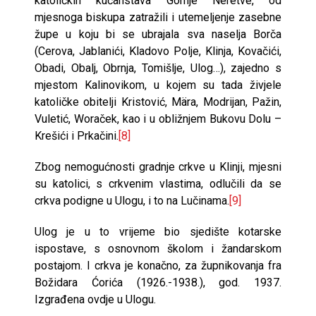
katoličkih kućanstava Gornje Neretve, od
mjesnoga biskupa zatražili i utemeljenje zasebne
župe u koju bi se ubrajala sva naselja Borča
(Cerova, Jablanići, Kladovo Polje, Klinja, Kovačići,
Obadi, Obalj, Obrnja, Tomišlje, Ulog…), zajedno s
mjestom Kalinovikom, u kojem su tada živjele
katoličke obitelji Kristović, Mära, Modrijan, Pažin,
Vuletić, Woraček, kao i u obližnjem Bukovu Dolu –
Krešići i Prkačini.
[8]
Zbog nemogućnosti gradnje crkve u Klinji, mjesni
su katolici, s crkvenim vlastima, odlučili da se
crkva podigne u Ulogu, i to na Lučinama.
[9]
Ulog je u to vrijeme bio sjedište kotarske
ispostave, s osnovnom školom i žandarskom
postajom. I crkva je konačno, za župnikovanja fra
Božidara Ćorića (1926.-1938.), god. 1937.
Izgrađena ovdje u Ulogu.