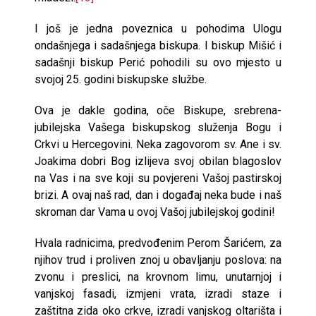
I još je jedna poveznica u pohodima Ulogu
ondašnjega i sadašnjega biskupa. I biskup Mišić i
sadašnji biskup Perić pohodili su ovo mjesto u
svojoj 25. godini biskupske službe.
Ova je dakle godina, oče Biskupe, srebrena-
jubilejska Vašega biskupskog služenja Bogu i
Crkvi u Hercegovini. Neka zagovorom sv. Ane i sv.
Joakima dobri Bog izlijeva svoj obilan blagoslov
na Vas i na sve koji su povjereni Vašoj pastirskoj
brizi. A ovaj naš rad, dan i događaj neka bude i naš
skroman dar Vama u ovoj Vašoj jubilejskoj godini!
Hvala radnicima, predvođenim Perom Šarićem, za
njihov trud i proliven znoj u obavljanju poslova: na
zvonu i preslici, na krovnom limu, unutarnjoj i
vanjskoj fasadi, izmjeni vrata, izradi staze i
zaštitna zida oko crkve, izradi vanjskog oltarišta i