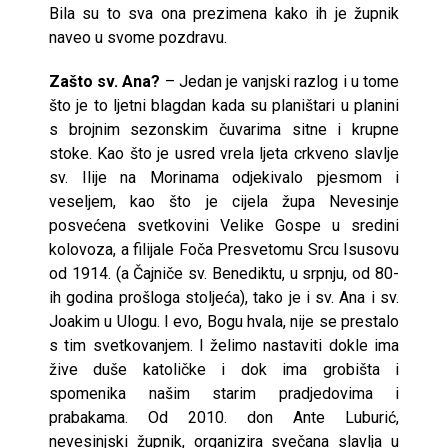
Bila su to sva ona prezimena kako ih je župnik
naveo u svome pozdravu.
Zašto sv. Ana?
– Jedan je vanjski razlog i u tome
što je to ljetni blagdan kada su planištari u planini
s brojnim sezonskim čuvarima sitne i krupne
stoke. Kao što je usred vrela ljeta crkveno slavlje
sv. Ilije na Morinama odjekivalo pjesmom i
veseljem, kao što je cijela župa Nevesinje
posvećena svetkovini Velike Gospe u sredini
kolovoza, a filijale Foča Presvetomu Srcu Isusovu
od 1914. (a Čajniče sv. Benediktu, u srpnju, od 80-
ih godina prošloga stoljeća), tako je i sv. Ana i sv.
Joakim u Ulogu. I evo, Bogu hvala, nije se prestalo
s tim svetkovanjem. I želimo nastaviti dokle ima
žive duše katoličke i dok ima grobišta i
spomenika našim starim pradjedovima i
prabakama. Od 2010. don Ante Luburić,
nevesinjski župnik, organizira svečana slavlja u