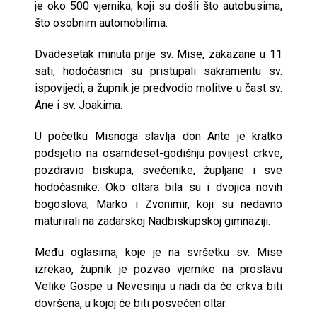
je oko 500 vjernika, koji su došli što autobusima,
što osobnim automobilima.
Dvadesetak minuta prije sv. Mise, zakazane u 11
sati, hodočasnici su pristupali sakramentu sv.
ispovijedi, a župnik je predvodio molitve u čast sv.
Ane i sv. Joakima.
U početku Misnoga slavlja don Ante je kratko
podsjetio na osamdeset-godišnju povijest crkve,
pozdravio biskupa, svećenike, župljane i sve
hodočasnike. Oko oltara bila su i dvojica novih
bogoslova, Marko i Zvonimir, koji su nedavno
maturirali na zadarskoj Nadbiskupskoj gimnaziji.
Među oglasima, koje je na svršetku sv. Mise
izrekao, župnik je pozvao vjernike na proslavu
Velike Gospe u Nevesinju u nadi da će crkva biti
dovršena, u kojoj će biti posvećen oltar.