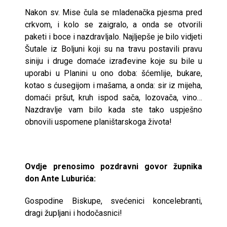
Nakon sv. Mise čula se mladenačka pjesma pred
crkvom, i kolo se zaigralo, a onda se otvorili
paketi i boce i nazdravljalo. Najljepše je bilo vidjeti
Šutale iz Boljuni koji su na travu postavili pravu
siniju i druge domaće izrađevine koje su bile u
uporabi u Planini u ono doba: šćemlije, bukare,
kotao s ćusegijom i mašama, a onda: sir iz mijeha,
domaći pršut, kruh ispod sača, lozovača, vino…
Nazdravlje vam bilo kada ste tako uspješno
obnovili uspomene planištarskoga života!
Ovdje prenosimo pozdravni govor župnika
don Ante Luburića:
Gospodine Biskupe, svećenici koncelebranti,
dragi župljani i hodočasnici!