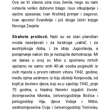
Ova se tri slavna sina nisu ženila, nego su nam
ostavila veliko duhovno blago: Isus otkupljenje i
vječno spasenje; Ivan Krstitelj primjer i zagovor;
Ivan apostol Evanđelje i još druge četiri knjige
Novoga Zavjeta.
Strahote prošlosti.
Naši su se stari planištari
ovuda naseljevali i za turskoga „vakta“, i za
austrijskoga doba, i za obiju Jugoslavija, a
ponajmanje nakon što je nastupila demokracija. Mi
se danas u ovoj sv. Misi u spomenu mrtvih
sjećamo ne samo onih 40-ak osoba poginulih iz
ovih mjesta u prvom ratnom vihoru 1942. godine;
među njima sedmero iz triju obitelji Konjevoda, od
kojih je šestero djece, koji su u siječnju 1942., prije
75 godina, u hladnoj Neretvi izgubili živote:
dvomjesečna Monika, četverogodišnja Božica i
petogodišnji Ilija, djeca Vidoja i Mitre;
sedmomjesečna Cvija i četverogodišnji Tomislav,