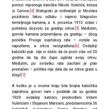
pomoć mjesnoga katolika Nikole Vuletića, kneza
iz Cerove.
[4]
Biskupski je ordinarijat iz Mostara
pozdravio takvu odluku i najavio blagoslov
temeljnoga kamena, a 6. prosinca 1913. izdao i
potrebnu dozvolu za gradnju crkve.
[5]
Međutim,
gomile kamena pripremljena za gradnju – zbog
početka Prvoga svjetskog rata – ostale su
napuštene, a crkva neizgrađena.
[6]
Ovdašnji
katolički puk nije ni slutio da će proći više od 20
godina da taj dio župe ugleda svoju crkvu.
Međutim, po svršetku rata zacrtani je plan
preinačen – politika nije dala da se crkva gradi u
Klinji!
[7]
A koliko je u ovome kraju bila brojna katolička
zajednica, govori nam i podatak da su godine
1929. ovdašnji katolici, predvođeni Vidom
Vuletićem i Stojanom Marićem, predstavnicima 36