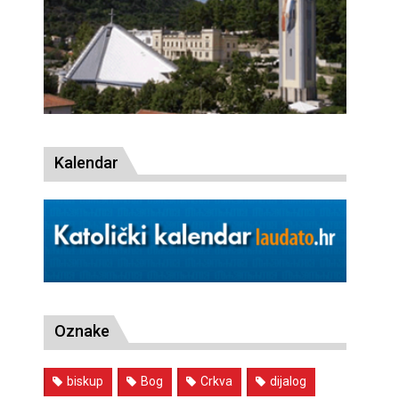
Kalendar
Oznake
biskup
Bog
Crkva
dijalog