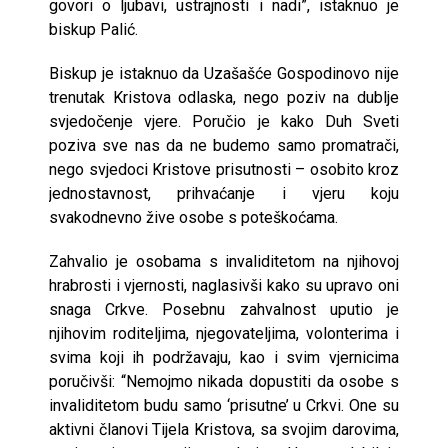
govori o ljubavi, ustrajnosti i nadi”, istaknuo je
biskup Palić.
Biskup je istaknuo da Uzašašće Gospodinovo nije
trenutak Kristova odlaska, nego poziv na dublje
svjedočenje vjere. Poručio je kako Duh Sveti
poziva sve nas da ne budemo samo promatrači,
nego svjedoci Kristove prisutnosti – osobito kroz
jednostavnost, prihvaćanje i vjeru koju
svakodnevno žive osobe s poteškoćama.
Zahvalio je osobama s invaliditetom na njihovoj
hrabrosti i vjernosti, naglasivši kako su upravo oni
snaga Crkve. Posebnu zahvalnost uputio je
njihovim roditeljima, njegovateljima, volonterima i
svima koji ih podržavaju, kao i svim vjernicima
poručivši: “Nemojmo nikada dopustiti da osobe s
invaliditetom budu samo ‘prisutne’ u Crkvi. One su
aktivni članovi Tijela Kristova, sa svojim darovima,