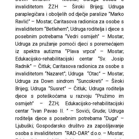
invaliditetom ŽZH – Široki Brijeg; Udruga
paraplegičara i oboljelih od dječje paralize “Marko
Ravlić” – Mostar; Caritasova radionica za osobe s
invaliditetom “Betlehem”; Udruga roditelja i djece s
posebnim potrebama “Vedri osmijeh” – Mostar;
Udruga za pružanje pomoći djeci s poremećajem
iz spektra autizma “Plava vrpca” – Mostar;
Edukacijsko-rehabilitacijski centar “Sv. Josip
Radnik” – Čitluk; Caritasova radionica za osobe s
invaliditetom “Nazaret”; Udruga “Otac” – Mostar;
Udruga za Down sindrom “Suncokreti” – Široki
Brijeg; Udruga “Susret” – Čitluk; Udruga roditelja
djece s poteškoćama u razvoju “Pružimo im
osmijeh” – ŽZH; Edukacijsko-rehabilitacijski
centar “Ivan Pavao II. ” – Sovići, Grude; Udruga
roditelja djece s posebnim potrebama “Duga” –
Ljubuški; Gospodarsko društvo za zapošljavanje
osoba s invaliditetom “RAD-DAR” d.o.o. – Mostar;