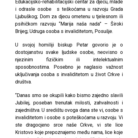
Edukacijsko-rehabilitacijski centar za djecu, mlade
i odrasle osobe s teškoćama u razvoju Grada
Ljubuškog; Dom za djecu ometenu u tjelesnom ili
psihičkom razvoju “Marija naša nada” – Široki
Brijeg; Udruga osoba s invaliditetom, Posušje.
U svojoj homiliji biskup Petar govorio je o
dostojanstvu svake ljudske osobe, neovisno o
njezinim fizičkim ili intelektualnim
sposobnostima. Posebno je naglasio važnost
uključivanja osoba s invaliditetom u život Crkve i
društva.
“Danas smo se okupili kako bismo zajedno slavili
Jubilej, poseban trenutak milosti, zahvalnosti i
zajedništva. U središtu ovoga dana ste vi, osobe s
invaliditetom i osobe s poteškoćama u razvoju. Vi
ste dragocjeno srce naše Crkve, vi ste lice
Kristovo koje prepoznajemo među nama, lice koje