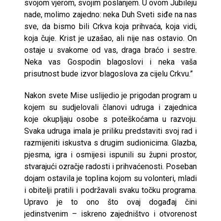
svojom vjerom, svojim poslanjem. U ovom Jubileju
nade, molimo zajedno: neka Duh Sveti siđe na nas
sve, da bismo bili Crkva koja prihvaća, koja vidi,
koja čuje. Krist je uzašao, ali nije nas ostavio. On
ostaje u svakome od vas, draga braćo i sestre.
Neka vas Gospodin blagoslovi i neka vaša
prisutnost bude izvor blagoslova za cijelu Crkvu.”
Nakon svete Mise uslijedio je prigodan program u
kojem su sudjelovali članovi udruga i zajednica
koje okupljaju osobe s poteškoćama u razvoju.
Svaka udruga imala je priliku predstaviti svoj rad i
razmijeniti iskustva s drugim sudionicima. Glazba,
pjesma, igra i osmijesi ispunili su župni prostor,
stvarajući ozračje radosti i prihvaćenosti. Poseban
dojam ostavila je toplina kojom su volonteri, mladi
i obitelji pratili i podržavali svaku točku programa.
Upravo je to ono što ovaj događaj čini
jedinstvenim – iskreno zajedništvo i otvorenost