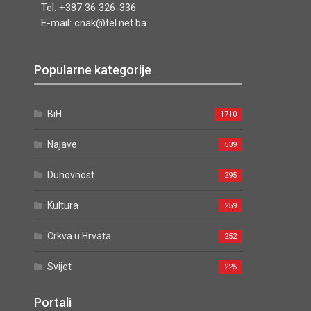
Tel. +387 36 326-336
E-mail: cnak@tel.net.ba
Popularne kategorije
BiH
1710
Najave
539
Duhovnost
295
Kultura
259
Crkva u Hrvata
252
Svijet
225
Portali