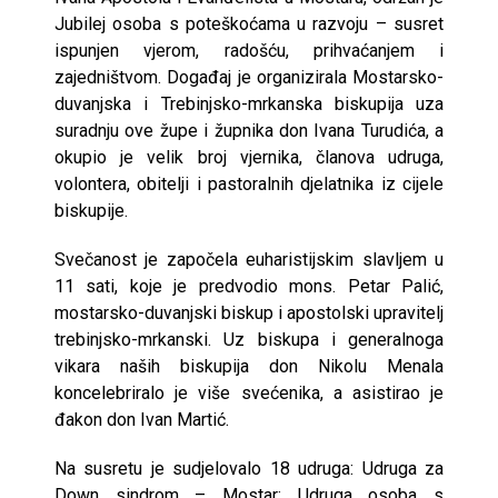
Jubilej osoba s poteškoćama u razvoju – susret
ispunjen vjerom, radošću, prihvaćanjem i
zajedništvom. Događaj je organizirala Mostarsko-
duvanjska i Trebinjsko-mrkanska biskupija uza
suradnju ove župe i župnika don Ivana Turudića, a
okupio je velik broj vjernika, članova udruga,
volontera, obitelji i pastoralnih djelatnika iz cijele
biskupije.
Svečanost je započela euharistijskim slavljem u
11 sati, koje je predvodio mons. Petar Palić,
mostarsko-duvanjski biskup i apostolski upravitelj
trebinjsko-mrkanski. Uz biskupa i generalnoga
vikara naših biskupija don Nikolu Menala
koncelebriralo je više svećenika, a asistirao je
đakon don Ivan Martić.
Na susretu je sudjelovalo 18 udruga: Udruga za
Down sindrom – Mostar; Udruga osoba s