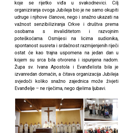
koje se rijetko viđa u svakodnevici. Cilj
organiziranja ovoga Jubileja bio je ne samo okupiti
udruge i njihove članove, nego i snažno ukazati na
važnost senzibiliziranja Crkve i društva prema
osobama s invaliditetom i razvojnim
poteškoćama. Osmijesi na licima sudionika,
spontanost susreta i srdačnost razmijenjenih riječi
ostat će kao trajna uspomena na jedan dan u
kojem su srca bila otvorena i ispunjena nadom.
Župa sv. Ivana Apostola i Evanđelista bila je
izvanredan domaćin, a čitava organizacija Jubileja
svjedoči koliko snažno zajednica može živjeti
Evanđelje – ne riječima, nego djelima ljubavi.