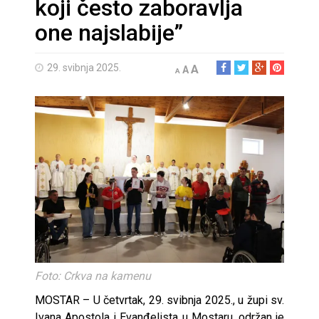
koji često zaboravlja
one najslabije”
29. svibnja 2025.
A
A
A
Foto: Crkva na kamenu
MOSTAR – U četvrtak, 29. svibnja 2025., u župi sv.
Ivana Apostola i Evanđelista u Mostaru, održan je