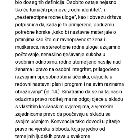
bio doseg tih definicija. Osobito ostaje nejasno
tko će tumačiti pojmove „rodni identitet”, i
„nestereotipne rodne uloge”, kao i obvezu država
potpisnica da, kada je to primjereno, poduzmu
potrebne korake „kako bi nastavne materijale o
pitanjima kao što su: ravnopravnost žena i
muškaraca, nestereotipne rodne uloge, uzajamno
poštovanje, nenasilno rješavanje sukoba u
osobnim odnosima, rodno utemeljeno nasilje nad
ženama i pravo na osobni integritet, prilagođeno
razvojnim sposobnostima učenika, uključile u
redovni nastavni plan i program i na svim razinama
obrazovanja” (čl. 14.). Smatramo da se na taj način
oduzima pravo roditeljima na odgoj djece u skladu
s vlastitim kršćanskim uvjerenjima, a vjerskim
zajednicama pravo da poučavaju u skladu sa
svojim učenjem. Konvencija tako dovodi u pitanje
pravo na vjersku slobodu, koja je jedno od
temeljnih ljudskih prava u svakome