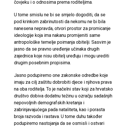
čovjeku i o odnosima prema roditeljima.
U tome smislu ne bi se smjelo dogoditi, da se
pod krinkom zabrinutosti da nekomu ne bi bila
nanesena nepravda, otvori prostor za promicanje
ideologije koja ima nakanu promijeniti same
antropološke temelje poimanja obitelji. Sasvim je
jasno da se pravno uređenje učinaka drugih
zajednica koje nisu obitelj uređuju i mogu urediti
drugim posebnim propisima.
Jasno podupiremo one zakonske odredbe koje
imaju za cilj zaštitu dobrobiti djece i njihova prava
na oba roditelja. To je načelni stav koji za hrvatsko
društvo dobiva dodatnu težinu u ozračju sadašnjih
nepovoljnih demografskih kretanja i
zabrinjavajućega pada nataliteta, kao i porasta
broja razvoda i rastava. U tome duhu također
podupiremo nastojanja da se osmisli i ostvari