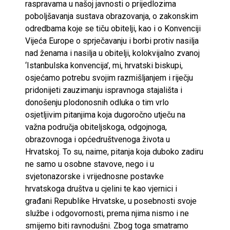
raspravama u našoj javnosti o prijedlozima
poboljšavanja sustava obrazovanja, o zakonskim
odredbama koje se tiču obitelji, kao i o Konvenciji
Vijeća Europe o sprječavanju i borbi protiv nasilja
nad ženama i nasilja u obitelji, kolokvijalno zvanoj
‘Istanbulska konvencija’, mi, hrvatski biskupi,
osjećamo potrebu svojim razmišljanjem i riječju
pridonijeti zauzimanju ispravnoga stajališta i
donošenju plodonosnih odluka o tim vrlo
osjetljivim pitanjima koja dugoročno utječu na
važna područja obiteljskoga, odgojnoga,
obrazovnoga i općedruštvenoga života u
Hrvatskoj. To su, naime, pitanja koja duboko zadiru
ne samo u osobne stavove, nego i u
svjetonazorske i vrijednosne postavke
hrvatskoga društva u cjelini te kao vjernici i
građani Republike Hrvatske, u posebnosti svoje
službe i odgovornosti, prema njima nismo i ne
smijemo biti ravnodušni. Zbog toga smatramo