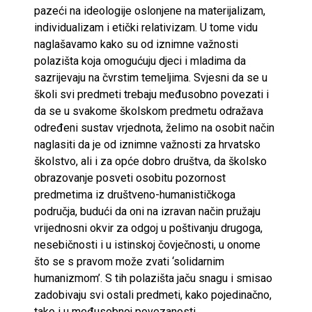
pazeći na ideologije oslonjene na materijalizam,
individualizam i etički relativizam. U tome vidu
naglašavamo kako su od iznimne važnosti
polazišta koja omogućuju djeci i mladima da
sazrijevaju na čvrstim temeljima. Svjesni da se u
školi svi predmeti trebaju međusobno povezati i
da se u svakome školskom predmetu odražava
određeni sustav vrjednota, želimo na osobit način
naglasiti da je od iznimne važnosti za hrvatsko
školstvo, ali i za opće dobro društva, da školsko
obrazovanje posveti osobitu pozornost
predmetima iz društveno-humanističkoga
područja, budući da oni na izravan način pružaju
vrijednosni okvir za odgoj u poštivanju drugoga,
nesebičnosti i u istinskoj čovječnosti, u onome
što se s pravom može zvati ‘solidarnim
humanizmom’. S tih polazišta jaču snagu i smisao
zadobivaju svi ostali predmeti, kako pojedinačno,
tako i u međusobnoj povezanosti.