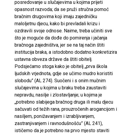
posredovanje u slučajevima u kojima prijeti
opasnost razvoda; da se pruži stručna pomoć
bračnim drugovima koji imaju zajedničku
maloljetnu djecu, kako bi prevladali krizu i
ozdravili svoje odnose. Naime, treba učiniti sve
što je moguće da dođe do pomirenja i jačanja
bračnoga zajedništva, jer se na taj način štiti
institucija braka, a istodobno dodatno konkretizira
ustavna obveza države da štiti obitelj.
Podsjećamo stoga kako je obitelj „prva škola
ljudskih vrjednota, gdje se učimo mudro koristiti
slobodu” (AL 274). Suočeni i s onim mučnim
slučajevima u kojima u braku treba zaustaviti
nepravdu, nasilje i zlostavljanje; u kojima je
„potrebno slabijega bračnog druga ili malu djecu
sačuvati od težih rana, prouzročenih arogancijom i
nasiljem, ponižavanjem i izrabljivanjem,
zastranjivanjem i ravnodušnošću” (AL 241),
ističemo da je potrebno na prvo mjesto staviti