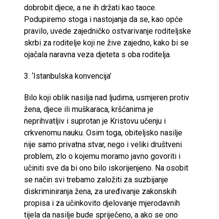
dobrobit djece, a ne ih držati kao taoce.
Podupiremo stoga i nastojanja da se, kao opće
pravilo, uvede zajedničko ostvarivanje roditeljske
skrbi za roditelje koji ne žive zajedno, kako bi se
ojačala naravna veza djeteta s oba roditelja.
3. ‘Istanbulska konvencija’
Bilo koji oblik nasilja nad ljudima, usmjeren protiv
žena, djece ili muškaraca, kršćanima je
neprihvatljiv i suprotan je Kristovu učenju i
crkvenomu nauku. Osim toga, obiteljsko nasilje
nije samo privatna stvar, nego i veliki društveni
problem, zlo o kojemu moramo javno govoriti i
učiniti sve da bi ono bilo iskorijenjeno. Na osobit
se način svi trebamo založiti za suzbijanje
diskriminiranja žena, za uređivanje zakonskih
propisa i za učinkovito djelovanje mjerodavnih
tijela da nasilje bude spriječeno, a ako se ono