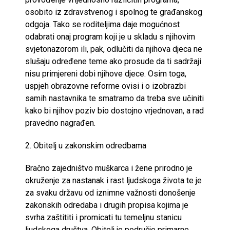
osobito iz zdravstvenog i spolnog te građanskog
odgoja. Tako se roditeljima daje mogućnost
odabrati onaj program koji je u skladu s njihovim
svjetonazorom ili, pak, odlučiti da njihova djeca ne
slušaju određene teme ako prosude da ti sadržaji
nisu primjereni dobi njihove djece. Osim toga,
uspjeh obrazovne reforme ovisi i o izobrazbi
samih nastavnika te smatramo da treba sve učiniti
kako bi njihov poziv bio dostojno vrjednovan, a rad
pravedno nagrađen.
2. Obitelj u zakonskim odredbama
Bračno zajedništvo muškarca i žene prirodno je
okruženje za nastanak i rast ljudskoga života te je
za svaku državu od iznimne važnosti donošenje
zakonskih odredaba i drugih propisa kojima je
svrha zaštititi i promicati tu temeljnu stanicu
ljudskoga društva. Obitelj je područje primarne