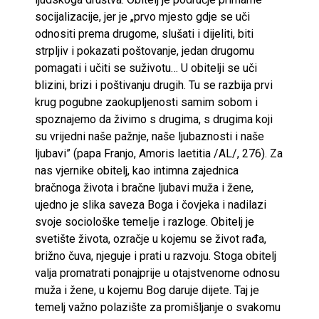
socijalizacije, jer je „prvo mjesto gdje se uči
odnositi prema drugome, slušati i dijeliti, biti
strpljiv i pokazati poštovanje, jedan drugomu
pomagati i učiti se suživotu… U obitelji se uči
blizini, brizi i poštivanju drugih. Tu se razbija prvi
krug pogubne zaokupljenosti samim sobom i
spoznajemo da živimo s drugima, s drugima koji
su vrijedni naše pažnje, naše ljubaznosti i naše
ljubavi” (papa Franjo, Amoris laetitia /AL/, 276). Za
nas vjernike obitelj, kao intimna zajednica
bračnoga života i bračne ljubavi muža i žene,
ujedno je slika saveza Boga i čovjeka i nadilazi
svoje sociološke temelje i razloge. Obitelj je
svetište života, ozračje u kojemu se život rađa,
brižno čuva, njeguje i prati u razvoju. Stoga obitelj
valja promatrati ponajprije u otajstvenome odnosu
muža i žene, u kojemu Bog daruje dijete. Taj je
temelj važno polazište za promišljanje o svakomu