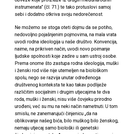
instrumenata” (čl. 71.) te tako protuslovi samoj
sebi i dodatno otkriva svoju nedorečenost.
Ne možemo se stoga oteti dojmu da se potiho,
nedovoljno pojašnjenim pojmovima, na mala vrata
uvodi rodna ideologija u naše društvo. Konvencija,
naime, na prikriven način, uvodi novo poimanje
ljudske spolnosti koje zadire u sam ustroj osobe.
Prema onome što zastupa rodna ideologija, muški
i ženski rod više nije utemeljen na biološkom
spolu, nego se razvija unutar određenoga
društvenog konteksta te kao takav podliježe
različitim socijalnim i drugim utjecajima te dva
roda, muški i ženski, nisu više čovjeku prirodno
urođeni, već su mu na neki način nametnuti. U tom
smislu, ne zanemarujući činjenicu „da na
oblikovanje našeg bića, bilo muškog bilo ženskog,
nemaju utjecaj samo biološki ili genetski