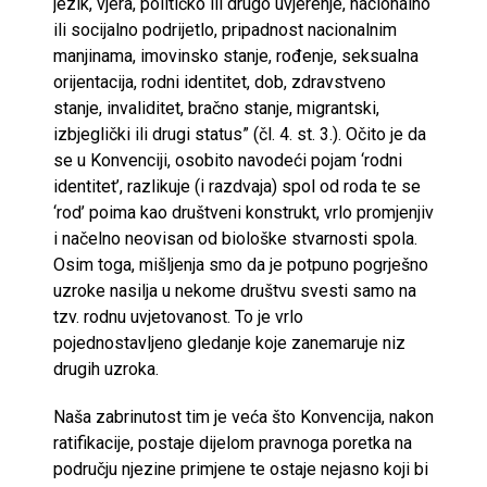
jezik, vjera, političko ili drugo uvjerenje, nacionalno
ili socijalno podrijetlo, pripadnost nacionalnim
manjinama, imovinsko stanje, rođenje, seksualna
orijentacija, rodni identitet, dob, zdravstveno
stanje, invaliditet, bračno stanje, migrantski,
izbjeglički ili drugi status” (čl. 4. st. 3.). Očito je da
se u Konvenciji, osobito navodeći pojam ‘rodni
identitet’, razlikuje (i razdvaja) spol od roda te se
‘rod’ poima kao društveni konstrukt, vrlo promjenjiv
i načelno neovisan od biološke stvarnosti spola.
Osim toga, mišljenja smo da je potpuno pogrješno
uzroke nasilja u nekome društvu svesti samo na
tzv. rodnu uvjetovanost. To je vrlo
pojednostavljeno gledanje koje zanemaruje niz
drugih uzroka.
Naša zabrinutost tim je veća što Konvencija, nakon
ratifikacije, postaje dijelom pravnoga poretka na
području njezine primjene te ostaje nejasno koji bi