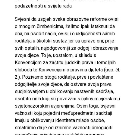
poduzetnosti u svijetu rada.
Svjesni da uspjeh svake obrazovne reforme ovisi
o mnogim čimbenicima, želimo ipak istaknuti da
ona, na osobit način, ovisi i o uključenosti samih
roditelja u školski sustav, jer su upravo oni, prije
svih ostalih, najodgovorniji za odgoj i obrazovanje
svoje djece. To je, uostalom, u skladu s
Konvencijom za zaštitu ljudskih prava i temeljnih
sloboda te Konvencijom o pravima djeteta (usp. čl.
2.). Pozivamo stoga roditelje, prve i povlaštene
odgojitelje svoje djece, da ostvare svoja prava
sudjelovanjem u oblikovanju nastavnih sadržaja,
osobito onih koji su povezani s njihovim vjerskim i
svjetonazorskim uvjerenjima. Osim toga, svjesni
važnosti koju pojedini međupredmetni sadržaji
imaju u oblikovanju identiteta mlade osobe,
smatramo da je od iznimne važnosti omogućiti
provođenje vrijednosno različitih programa,