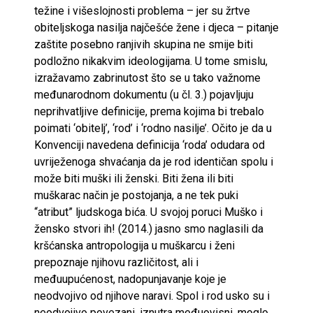
težine i višeslojnosti problema – jer su žrtve
obiteljskoga nasilja najčešće žene i djeca – pitanje
zaštite posebno ranjivih skupina ne smije biti
podložno nikakvim ideologijama. U tome smislu,
izražavamo zabrinutost što se u tako važnome
međunarodnom dokumentu (u čl. 3.) pojavljuju
neprihvatljive definicije, prema kojima bi trebalo
poimati ‘obitelj’, ‘rod’ i ‘rodno nasilje’. Očito je da u
Konvenciji navedena definicija ‘roda’ odudara od
uvriježenoga shvaćanja da je rod identičan spolu i
može biti muški ili ženski. Biti žena ili biti
muškarac način je postojanja, a ne tek puki
“atribut” ljudskoga bića. U svojoj poruci Muško i
žensko stvori ih! (2014.) jasno smo naglasili da
kršćanska antropologija u muškarcu i ženi
prepoznaje njihovu različitost, ali i
međuupućenost, nadopunjavanje koje je
neodvojivo od njihove naravi. Spol i rod usko su i
neodvojivo povezani, iznutra međuovisni, moglo