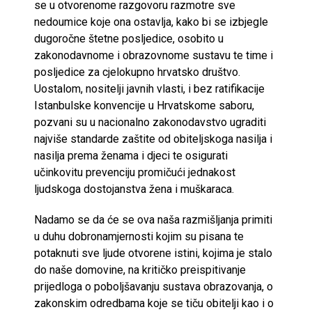
se u otvorenome razgovoru razmotre sve
nedoumice koje ona ostavlja, kako bi se izbjegle
dugoročne štetne posljedice, osobito u
zakonodavnome i obrazovnome sustavu te time i
posljedice za cjelokupno hrvatsko društvo.
Uostalom, nositelji javnih vlasti, i bez ratifikacije
Istanbulske konvencije u Hrvatskome saboru,
pozvani su u nacionalno zakonodavstvo ugraditi
najviše standarde zaštite od obiteljskoga nasilja i
nasilja prema ženama i djeci te osigurati
učinkovitu prevenciju promičući jednakost
ljudskoga dostojanstva žena i muškaraca.
Nadamo se da će se ova naša razmišljanja primiti
u duhu dobronamjernosti kojim su pisana te
potaknuti sve ljude otvorene istini, kojima je stalo
do naše domovine, na kritičko preispitivanje
prijedloga o poboljšavanju sustava obrazovanja, o
zakonskim odredbama koje se tiču obitelji kao i o