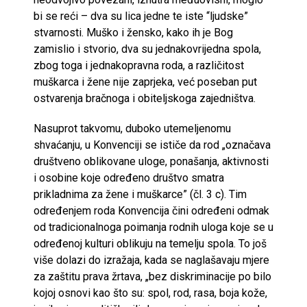
bi se reći – dva su lica jedne te iste “ljudske”
stvarnosti. Muško i žensko, kako ih je Bog
zamislio i stvorio, dva su jednakovrijedna spola,
zbog toga i jednakopravna roda, a različitost
muškarca i žene nije zaprjeka, već poseban put
ostvarenja bračnoga i obiteljskoga zajedništva.
Nasuprot takvomu, duboko utemeljenomu
shvaćanju, u Konvenciji se ističe da rod „označava
društveno oblikovane uloge, ponašanja, aktivnosti
i osobine koje određeno društvo smatra
prikladnima za žene i muškarce” (čl. 3 c). Tim
određenjem roda Konvencija čini određeni odmak
od tradicionalnoga poimanja rodnih uloga koje se u
određenoj kulturi oblikuju na temelju spola. To još
više dolazi do izražaja, kada se naglašavaju mjere
za zaštitu prava žrtava, „bez diskriminacije po bilo
kojoj osnovi kao što su: spol, rod, rasa, boja kože,