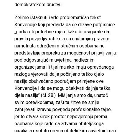
demokratskom društvu.
Želimo istaknuti i vrlo problematičan tekst
Konvencije koji predviđa da će države potpisnice
„poduzeti potrebne mjere kako bi osigurale da
pravila povjerljivosti koja su unutarnjim pravom
nametnuta određenim stručnim osobama ne
predstavljaju prepreku za mogućnost prijavljivanja,
pod odgovarajućim uvjetima, nadležnim
organizacijama ili tijelima ako imaju opravdanoga
razloga vjerovati da je počinjeno teško djelo
nasilja obuhvaćeno područjem primjene ove
Konvencije i da se mogu očekivati daljnja teška
djela nasilja” (čl. 28.). Mišljenja smo da, unatoč
svim poteškoćama, zaštita žrtve ne smije
zahtijevati izravnu povrjedu profesionalne tajne,
jer to otvara širok prostor nepovjerenju prema
osobama koje rade sa žrtvama obiteljskoga
nasilja, a osobito prema obiteljskim savjetnicima i