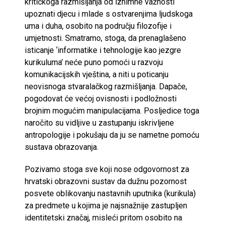
kritičkoga razmišljanja od iznimne važnosti
upoznati djecu i mlade s ostvarenjima ljudskoga
uma i duha, osobito na području filozofije i
umjetnosti. Smatramo, stoga, da prenaglašeno
isticanje ‘informatike i tehnologije kao jezgre
kurikuluma’ neće puno pomoći u razvoju
komunikacijskih vještina, a niti u poticanju
neovisnoga stvaralačkog razmišljanja. Dapače,
pogodovat će većoj ovisnosti i podložnosti
brojnim mogućim manipulacijama. Posljedice toga
naročito su vidljive u zastupanju iskrivljene
antropologije i pokušaju da ju se nametne pomoću
sustava obrazovanja.
Pozivamo stoga sve koji nose odgovornost za
hrvatski obrazovni sustav da dužnu pozornost
posvete oblikovanju nastavnih uputnika (kurikula)
za predmete u kojima je najsnažnije zastupljen
identitetski značaj, misleći pritom osobito na