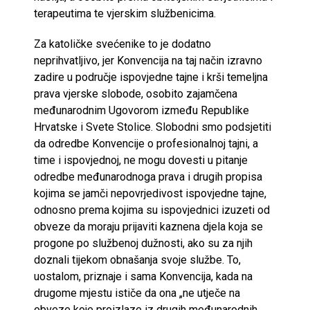
terapeutima te vjerskim službenicima.
Za katoličke svećenike to je dodatno
neprihvatljivo, jer Konvencija na taj način izravno
zadire u područje ispovjedne tajne i krši temeljna
prava vjerske slobode, osobito zajamčena
međunarodnim Ugovorom između Republike
Hrvatske i Svete Stolice. Slobodni smo podsjetiti
da odredbe Konvencije o profesionalnoj tajni, a
time i ispovjednoj, ne mogu dovesti u pitanje
odredbe međunarodnoga prava i drugih propisa
kojima se jamči nepovrjedivost ispovjedne tajne,
odnosno prema kojima su ispovjednici izuzeti od
obveze da moraju prijaviti kaznena djela koja se
progone po službenoj dužnosti, ako su za njih
doznali tijekom obnašanja svoje službe. To,
uostalom, priznaje i sama Konvencija, kada na
drugome mjestu ističe da ona „ne utječe na
obveze koje proizlaze iz drugih međunarodnih