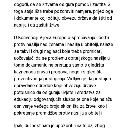
dogodi, da se žrtvama osigura pomoć i zaštita. S
toga stajališta treba pozdraviti namjere, prijedloge
i dokumente koji očituju obvezu države da štiti od
nasilja i da zaštiti žrtve.
U Konvenciji Vijeća Europe o sprečavanju i borbi
protiv nasilja nad ženama i nasilja u obitelji, nalaze
se takvi i drugi naglasci koje treba promicati,
uočavajući da se problemu obiteljskoga nasilja u
tome dokumentu ne pristupa samo s gledišta
kaznenoga prava i progona, nego i s gledišta
preventivnoga postupanja. Vidljivo je da postoje i
opravdane odredbe koje obvezuju države
potpisnice da osiguraju uvjete i sredstva za
edukaciju odgovarajućih služba te one koje nalažu
osnivanje većega broja skloništa za žrtve, kao i
pokretanje promidžbe protiv nasilja u obitelji.
Ipak, dužnost nam je upozoriti i na to da, zbog