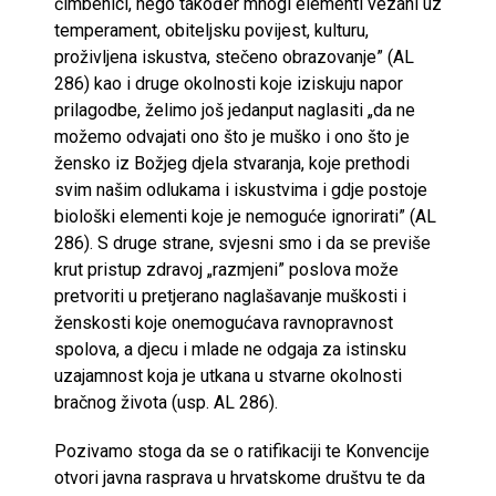
čimbenici, nego također mnogi elementi vezani uz
temperament, obiteljsku povijest, kulturu,
proživljena iskustva, stečeno obrazovanje” (AL
286) kao i druge okolnosti koje iziskuju napor
prilagodbe, želimo još jedanput naglasiti „da ne
možemo odvajati ono što je muško i ono što je
žensko iz Božjeg djela stvaranja, koje prethodi
svim našim odlukama i iskustvima i gdje postoje
biološki elementi koje je nemoguće ignorirati” (AL
286). S druge strane, svjesni smo i da se previše
krut pristup zdravoj „razmjeni” poslova može
pretvoriti u pretjerano naglašavanje muškosti i
ženskosti koje onemogućava ravnopravnost
spolova, a djecu i mlade ne odgaja za istinsku
uzajamnost koja je utkana u stvarne okolnosti
bračnog života (usp. AL 286).
Pozivamo stoga da se o ratifikaciji te Konvencije
otvori javna rasprava u hrvatskome društvu te da