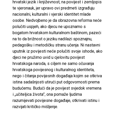
hrvatski jezik i književnost, na povijest i zemljopis
te vjeronauk, jer upravo ovi predmeti izgrađuju
nacionalni, kulturalni i vjerski identitet mlade
osobe. Nedvojbeno je da obrazovna reforma neće
polučiti uspjeh, ako djecu ne upoznamo s
bogatom hrvatskom kulturalnom baštinom, pazeći
na to da brižnost o jeziku nadilazi spoznajnu,
pedagošku i metodičku stranu učenja. Ni nastavni
uputnik iz povijesti neće polučiti svoje ishode, ako
djeci ne pružimo uvid u cjelovitu povijest
hrvatskoga naroda, s ciljem ne samo očuvanja
hrvatskoga povijesnog i kulturalnog identiteta,
nego i čitanja povijesnih događaja kojim se otkriva
istina sadašnjosti utirući put odgovornosti prema
budućemu. Budući da je povijest svjedok vremena
i „učiteljica života”, ona pomaže ljudima
razumijevati povijesne događaje, otkrivati istinu i
razvijati kritičko mišljenje.