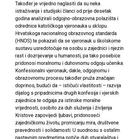
Također je vrijedno naglasiti da su neka
istraživanja i studijski članci od prije desetak
godina analizirali odgojno-obrazovna polazišta i
odrednice katoličkoga vjeronauka u sklopu
Hrvatskoga nacionalnog obrazovnog standarda
(HNOS) te pokazali da se vjeronauk u školskome
sustavu usredotočuje na osobu u zajednici i njezin
rast i dozrijevanje u humanosti, pa tako posebice
pridonosi moralnomu i duhovnomu odgoju učenika.
Konfesionalni vjeronauk, dakle, odgojnomu i
obrazovnomu procesu također pruža značajan
doprinos, budući da – ističući vlastitosti – razvija
dijalog s pripadnicima drugih konfesija i vjerskih
zajednica te odgaja za istinske moralne
vrijednosti, osobito za duh služenja i življenja
Kristove zapovijedi ljubavi, pridonoseći
zajedničkomu životu, promicanju mira, društvene
pravednosti i solidarnosti. U suodnosu s ostalim
nastavnim predmetima potiče duh stvaralaštva i