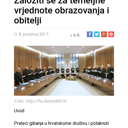
Založiti se za temeljne
vrjednote obrazovanja i
obitelji
8. prosinca 2017.
A
A
A
Foto: http://hu-benedikt.hr
Uvod
Prateći gibanja u hrvatskome društvu i potaknuti