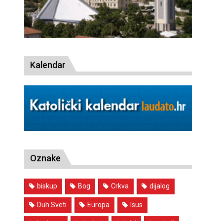
Kalendar
Oznake
biskup
Bog
Crkva
dijalog
Duh Sveti
Europa
Isus