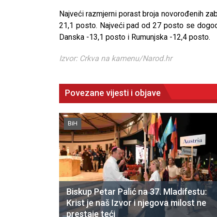
Najveći razmjerni porast broja novorođenih zabi
21,1 posto. Najveći pad od 27 posto se dogod
Danska -13,1 posto i Rumunjska -12,4 posto.
Izvor: Crkva na kamenu/Narod.hr
Povezane vijesti i objave
BiH
Biskup Petar Palić na 37. Mladifestu:
CNAK
Krist je naš Izvor i njegova milost ne
Kad se nasilje pretvara u optužnicu
prestaje teći