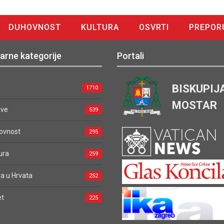
DUHOVNOST
KULTURA
OSVRTI
PREPOR
arne kategorije
Portali
BISKUPIJ
1710
MOSTAR
ave
539
ovnost
295
ura
259
a u Hrvata
252
et
225