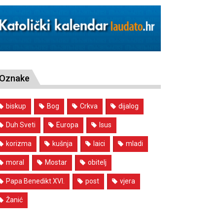
Oznake
biskup
Bog
Crkva
dijalog
Duh Sveti
Europa
Isus
korizma
kušnja
laici
mladi
moral
Mostar
obitelj
Papa Benedikt XVI.
post
vjera
Žanić