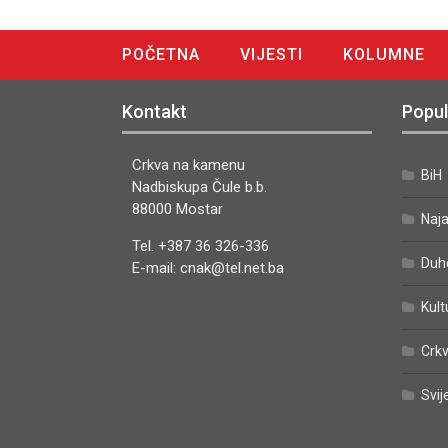
POČETNA
VIJESTI
KOLUMNE
DIGITALNO IZDANJE
Kontakt
Popul
Crkva na kamenu
BiH
Nadbiskupa Čule b.b.
88000 Mostar
Naj
Tel. +387 36 326-336
Duh
E-mail: cnak@tel.net.ba
Kult
Crkv
Svij