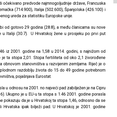
i očekivano predvode najmnogoljudnije države, Francuska
emačka (714.900), Italija (502.600), Španjolska (426.100) i
benog ureda za statistiku Europske unije.
obi od gotovo 29 godina (28.8), a među članicama su nove
e u Italiji (30.7). U Hrvatskoj žene u prosjeku po prvi put
1,46 iz 2001. godine na 1,58 u 2014. godini, s najnižom od
 je ta stopa 2,01. Stopa fertiliteta od oko 2,1 živorođene
 obnovom stanovništva u razvijenim zemljama. Riječ je o
 plodnom razdoblju života do 15 do 49 godine potrebnom
ovništva, pojašnjava Eurostat.
asla u odnosu na 2001. no najveći pad zabilježen je na Cipru
,16). Ukupno je u EU-u ta stopa s 1.46 2001. godine porasla
ine pokazuju da je u Hrvatskoj ta stopa 1,46, odnosno da se
i Hrvatska ipak bilježi pad. U Hrvatskoj je 2001. godine