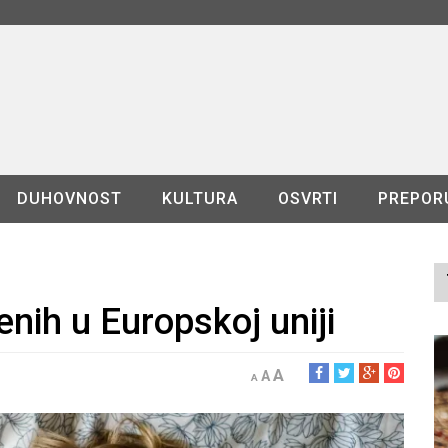
DUHOVNOST
KULTURA
OSVRTI
PREPOR
nih u Europskoj uniji
A
A
A