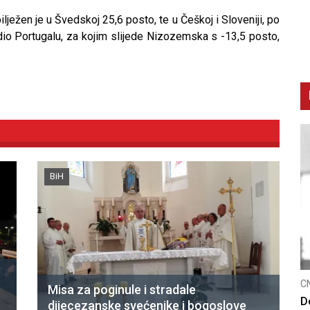
lježen je u Švedskoj 25,6 posto, te u Češkoj i Sloveniji, po
io Portugalu, za kojim slijede Nizozemska s -13,5 posto,
BiH
CNAK
C
Misa za poginule i stradale
Smrtovdan nadbiskupa Petra Čule
D
dijecezanske svećenike i bogoslove