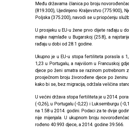
Među državama članica po broju novorođenčad
(819.300), Ujedinjeno Kraljevstvo (775.900), Nj
Poljska (375.200), navodi se u priopćenju služ
U prosjeku u EU-u žene prvo dijete rađaju u d
majke najmlađe u Bugarskoj (25.8), a najstarij
rađaju u dobi od 28.1 godine.
Ukupno je u EU-u stopa fertiliteta porasla s 
1,23 u Portugalu, a najvišom u Francuskoj gdje
djece po ženi smatra se razinom potrebnom za
prosječnom broju živorođene djece po ženinu
kako bi se, bez migracija, održala veličina stan
U većini država stopa fertiliteta je u 2014. por
(-0,26), u Portugalu (-0,22) i Luksemburgu (-0
na 1.58 u 2014. godini. Podaci za te dvije god
nije mijenjala. U ukupnom broju novorođenčad
rođeno 40.993 djece, a 2014. godine 39.566.