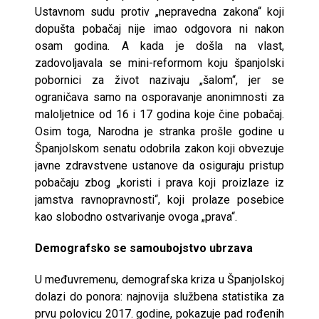
Ustavnom sudu protiv „nepravedna zakona“ koji
dopušta pobačaj nije imao odgovora ni nakon
osam godina. A kada je došla na vlast,
zadovoljavala se mini-reformom koju španjolski
pobornici za život nazivaju „šalom“, jer se
ograničava samo na osporavanje anonimnosti za
maloljetnice od 16 i 17 godina koje čine pobačaj.
Osim toga, Narodna je stranka prošle godine u
Španjolskom senatu odobrila zakon koji obvezuje
javne zdravstvene ustanove da osiguraju pristup
pobačaju zbog „koristi i prava koji proizlaze iz
jamstva ravnopravnosti“, koji prolaze posebice
kao slobodno ostvarivanje ovoga „prava“.
Demografsko se samoubojstvo ubrzava
U međuvremenu, demografska kriza u Španjolskoj
dolazi do ponora: najnovija službena statistika za
prvu polovicu 2017. godine, pokazuje pad rođenih