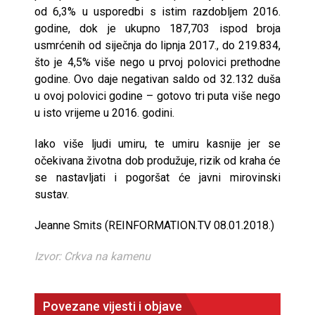
od 6,3% u usporedbi s istim razdobljem 2016.
godine, dok je ukupno 187,703 ispod broja
usmrćenih od siječnja do lipnja 2017., do 219.834,
što je 4,5% više nego u prvoj polovici prethodne
godine. Ovo daje negativan saldo od 32.132 duša
u ovoj polovici godine – gotovo tri puta više nego
u isto vrijeme u 2016. godini.
Iako više ljudi umiru, te umiru kasnije jer se
očekivana životna dob produžuje, rizik od kraha će
se nastavljati i pogoršat će javni mirovinski
sustav.
Jeanne Smits (REINFORMATION.TV 08.01.2018.)
Izvor: Crkva na kamenu
Povezane vijesti i objave