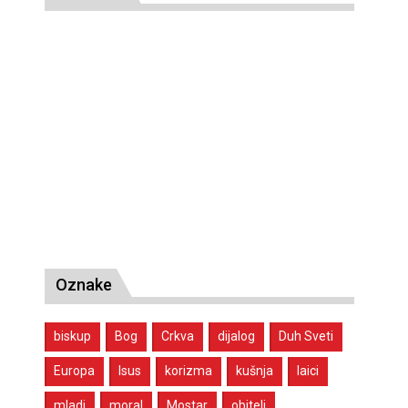
Oznake
biskup
Bog
Crkva
dijalog
Duh Sveti
Europa
Isus
korizma
kušnja
laici
mladi
moral
Mostar
obitelj