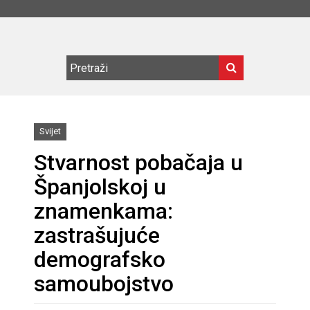
Svijet
Stvarnost pobačaja u
Španjolskoj u
znamenkama:
zastrašujuće
demografsko
samoubojstvo