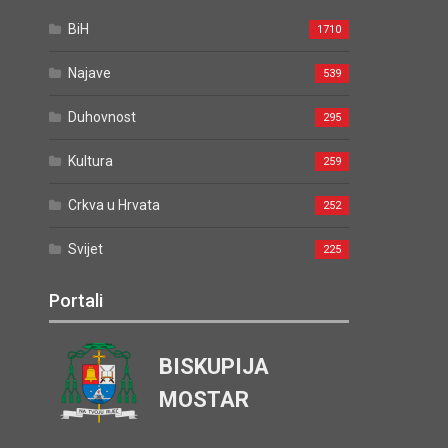
BiH
1710
Najave
539
Duhovnost
295
Kultura
259
Crkva u Hrvata
252
Svijet
225
Portali
BISKUPIJA
MOSTAR