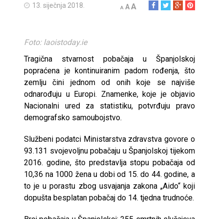
13. siječnja 2018.
A
A
A
Foto: laoistoday.ie
Tragična stvarnost pobačaja u Španjolskoj
popraćena je kontinuiranim padom rođenja, što
zemlju čini jednom od onih koje se najviše
odnarođuju u Europi. Znamenke, koje je objavio
Nacionalni ured za statistiku, potvrđuju pravo
demografsko samoubojstvo.
Službeni podatci Ministarstva zdravstva govore o
93.131 svojevoljnu pobačaju u Španjolskoj tijekom
2016. godine, što predstavlja stopu pobačaja od
10,36 na 1000 žena u dobi od 15. do 44. godine, a
to je u porastu zbog usvajanja zakona „Aido“ koji
dopušta besplatan pobačaj do 14. tjedna trudnoće.