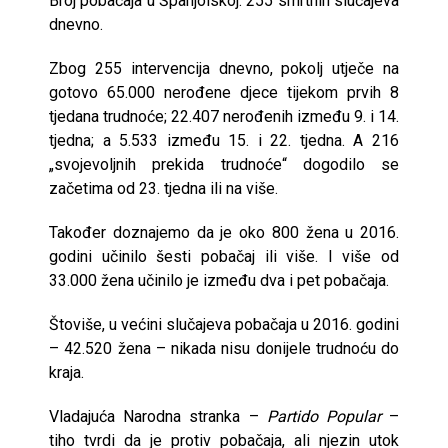
Broj pobačaja u Španjolskoj: 255 smrtnih slučajeva
dnevno.
Zbog 255 intervencija dnevno, pokolj utječe na
gotovo 65.000 nerođene djece tijekom prvih 8
tjedana trudnoće; 22.407 nerođenih između 9. i 14.
tjedna; a 5.533 između 15. i 22. tjedna. A 216
„svojevoljnih prekida trudnoće“ dogodilo se
začetima od 23. tjedna ili na više.
Također doznajemo da je oko 800 žena u 2016.
godini učinilo šesti pobačaj ili više. I više od
33.000 žena učinilo je između dva i pet pobačaja.
Štoviše, u većini slučajeva pobačaja u 2016. godini
– 42.520 žena – nikada nisu donijele trudnoću do
kraja.
Vladajuća Narodna stranka –
Partido Popular
–
tiho tvrdi da je protiv pobačaja, ali njezin utok