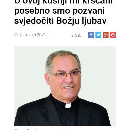
U ovoj kušnji mi kršćani
posebno smo pozvani
svjedočiti Božju ljubav
7. travnja 2021.
A
A
A