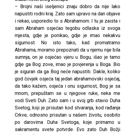
– Brojni naši iseljenici znaju dobro da nije lako
napustiti rodni kraj. Zato sam upravo na dan objave
i rekao, usporedio to s Abrahamom. I tu je zaista i
sam Abraham osjećao tegobu odlaska iz svoga
mjesta, gdje je ponikao, gdje je imao nekakvu
sigurnost. No isto tako, kad promatramo
Abrahama, moramo prepoznati da u njemu nije bila
sumnja, on je osjećao vjeru u Bogu, išao je tamo
gdje ga Bog zove, imao je povjerenja u Boga. Bio
je siguran da ga Bog neće napustiti. Dakle, koliko
god čovjek osjeća taj jedan abrahamovski osjećaj,
da tako kažem, osjeća i onu sigurnost, Bog je sa
mnom, prepuštam se u njegove ruke, neka me
vodi Sveti Duh. Zato sam i u svoj grb stavio Duha
Svetog, koji je prisutan kod stvaranja, kod rađanja
Crkve, odnosno prisutan u našem životu, osobito
po darovima Duha Svetoga, koje primamo u
sakramentu svete potvrde. Evo zato Duh Božji