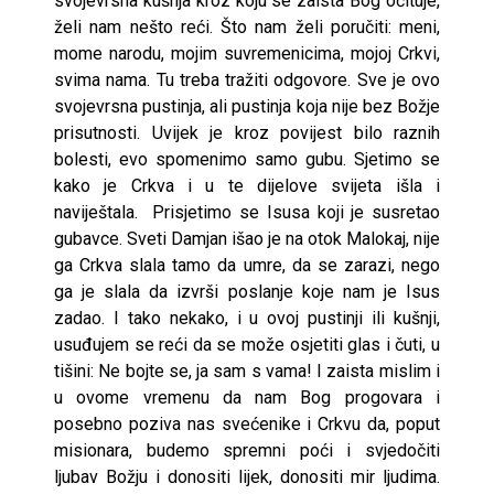
svojevrsna kušnja kroz koju se zaista Bog očituje,
želi nam nešto reći. Što nam želi poručiti: meni,
mome narodu, mojim suvremenicima, mojoj Crkvi,
svima nama. Tu treba tražiti odgovore. Sve je ovo
svojevrsna pustinja, ali pustinja koja nije bez Božje
prisutnosti. Uvijek je kroz povijest bilo raznih
bolesti, evo spomenimo samo gubu. Sjetimo se
kako je Crkva i u te dijelove svijeta išla i
naviještala. Prisjetimo se Isusa koji je susretao
gubavce. Sveti Damjan išao je na otok Malokaj, nije
ga Crkva slala tamo da umre, da se zarazi, nego
ga je slala da izvrši poslanje koje nam je Isus
zadao. I tako nekako, i u ovoj pustinji ili kušnji,
usuđujem se reći da se može osjetiti glas i čuti, u
tišini: Ne bojte se, ja sam s vama! I zaista mislim i
u ovome vremenu da nam Bog progovara i
posebno poziva nas svećenike i Crkvu da, poput
misionara, budemo spremni poći i svjedočiti
ljubav Božju i donositi lijek, donositi mir ljudima.