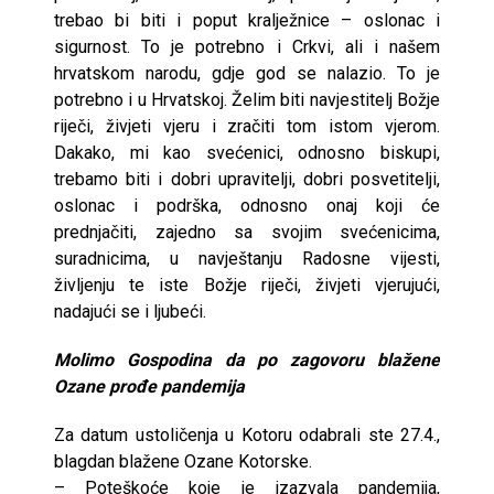
trebao bi biti i poput kralježnice – oslonac i
sigurnost. To je potrebno i Crkvi, ali i našem
hrvatskom narodu, gdje god se nalazio. To je
potrebno i u Hrvatskoj. Želim biti navjestitelj Božje
riječi, živjeti vjeru i zračiti tom istom vjerom.
Dakako, mi kao svećenici, odnosno biskupi,
trebamo biti i dobri upravitelji, dobri posvetitelji,
oslonac i podrška, odnosno onaj koji će
prednjačiti, zajedno sa svojim svećenicima,
suradnicima, u navještanju Radosne vijesti,
življenju te iste Božje riječi, živjeti vjerujući,
nadajući se i ljubeći.
Molimo Gospodina da po zagovoru blažene
Ozane prođe pandemija
Za datum ustoličenja u Kotoru odabrali ste 27.4.,
blagdan blažene Ozane Kotorske.
– Poteškoće koje je izazvala pandemija,