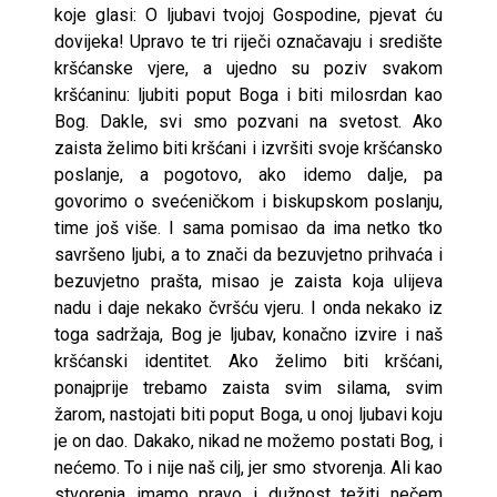
koje glasi: O ljubavi tvojoj Gospodine, pjevat ću
dovijeka! Upravo te tri riječi označavaju i središte
kršćanske vjere, a ujedno su poziv svakom
kršćaninu: ljubiti poput Boga i biti milosrdan kao
Bog. Dakle, svi smo pozvani na svetost. Ako
zaista želimo biti kršćani i izvršiti svoje kršćansko
poslanje, a pogotovo, ako idemo dalje, pa
govorimo o svećeničkom i biskupskom poslanju,
time još više. I sama pomisao da ima netko tko
savršeno ljubi, a to znači da bezuvjetno prihvaća i
bezuvjetno prašta, misao je zaista koja ulijeva
nadu i daje nekako čvršću vjeru. I onda nekako iz
toga sadržaja, Bog je ljubav, konačno izvire i naš
kršćanski identitet. Ako želimo biti kršćani,
ponajprije trebamo zaista svim silama, svim
žarom, nastojati biti poput Boga, u onoj ljubavi koju
je on dao. Dakako, nikad ne možemo postati Bog, i
nećemo. To i nije naš cilj, jer smo stvorenja. Ali kao
stvorenja imamo pravo i dužnost težiti nečem