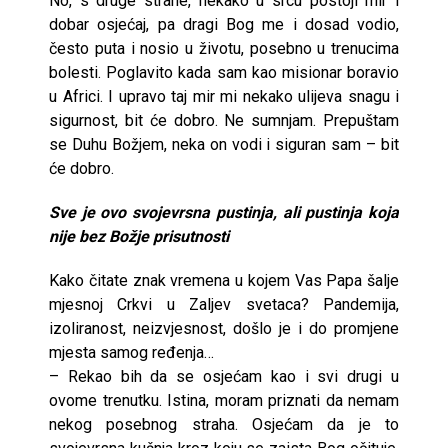
No, s druge strane, nekako u srcu postoji mir i
dobar osjećaj, pa dragi Bog me i dosad vodio,
često puta i nosio u životu, posebno u trenucima
bolesti. Poglavito kada sam kao misionar boravio
u Africi. I upravo taj mir mi nekako ulijeva snagu i
sigurnost, bit će dobro. Ne sumnjam. Prepuštam
se Duhu Božjem, neka on vodi i siguran sam – bit
će dobro.
Sve je ovo svojevrsna pustinja, ali pustinja koja
nije bez Božje prisutnosti
Kako čitate znak vremena u kojem Vas Papa šalje
mjesnoj Crkvi u Zaljev svetaca? Pandemija,
izoliranost, neizvjesnost, došlo je i do promjene
mjesta samog ređenja…
– Rekao bih da se osjećam kao i svi drugi u
ovome trenutku. Istina, moram priznati da nemam
nekog posebnog straha. Osjećam da je to