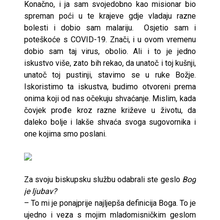
Konačno, i ja sam svojedobno kao misionar bio
spreman poći u te krajeve gdje vladaju razne
bolesti i dobio sam malariju. Osjetio sam i
poteškoće s COVID-19. Znači, i u ovom vremenu
dobio sam taj virus, obolio. Ali i to je jedno
iskustvo više, zato bih rekao, da unatoč i toj kušnji,
unatoč toj pustinji, stavimo se u ruke Božje.
Iskoristimo ta iskustva, budimo otvoreni prema
onima koji od nas očekuju shvaćanje. Mislim, kada
čovjek prođe kroz razne križeve u životu, da
daleko bolje i lakše shvaća svoga sugovornika i
one kojima smo poslani.
Za svoju biskupsku službu odabrali ste geslo
Bog
je ljubav?
– To mi je ponajprije najljepša definicija Boga. To je
ujedno i veza s mojim mladomisničkim geslom