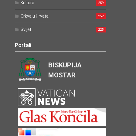
Kultura
259
Crkva u Hrvata
252
Svijet
225
Portali
BISKUPIJA
MOSTAR