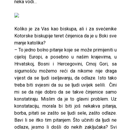
neka vodi…
Koliko je za Vas kao biskupa, ali i za svećenike
Kotorske biskupije teret činjenica da je u Boki sve
manje katolika?
– To jedno bolno pitanje koje se može primijeniti u
cijeloj Europi, a posebno u našim krajevima, u
Hrvatskoj, Bosni i Hercegovini, Crnoj Gori, sa
sigurnošću možemo reći da nikome nije draga
vijest da se ljudi iseljavanju, da odlaze. Isto tako
treba biti svjesni da su se ljudi uvijek selili. Čini
mi se da nije dobro da se takve činjenice samo
konstatiraju. Mislim da je to glavni problem. Uz
konstataciju, morala bi biti još nekakva pitanja,
borba, pitati se zašto se ljudi sele, zašto odlaze.
Bavi li se itko tim pitanjem. Što učiniti da ljudi ne
odlaze, jesmo li došli do nekih zaključaka? Svi