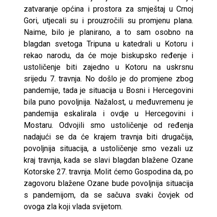
zatvaranje općina i prostora za smještaj u Crnoj
Gori, utjecali su i prouzročili su promjenu plana.
Naime, bilo je planirano, a to sam osobno na
blagdan svetoga Tripuna u katedrali u Kotoru i
rekao narodu, da će moje biskupsko ređenje i
ustoličenje biti zajedno u Kotoru na uskrsnu
srijedu 7. travnja. No došlo je do promjene zbog
pandemije, tada je situacija u Bosni i Hercegovini
bila puno povoljnija. Nažalost, u međuvremenu je
pandemija eskalirala i ovdje u Hercegovini i
Mostaru. Odvojili smo ustoličenje od ređenja
nadajući se da će krajem travnja biti drugačija,
povoljnija situacija, a ustoličenje smo vezali uz
kraj travnja, kada se slavi blagdan blažene Ozane
Kotorske 27. travnja. Molit ćemo Gospodina da, po
zagovoru blažene Ozane bude povoljnija situacija
s pandemijom, da se sačuva svaki čovjek od
ovoga zla koji vlada svijetom.