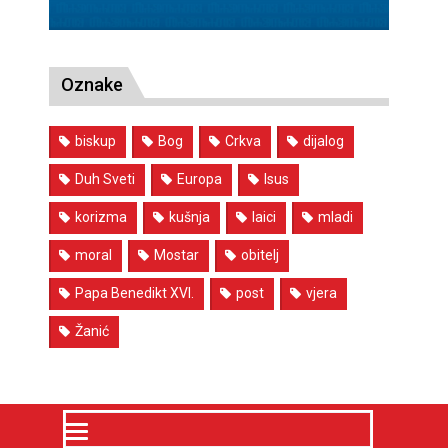
Oznake
biskup
Bog
Crkva
dijalog
Duh Sveti
Europa
Isus
korizma
kušnja
laici
mladi
moral
Mostar
obitelj
Papa Benedikt XVI.
post
vjera
Žanić