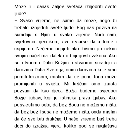
Može li i danas Zaljev svetaca iznjedriti svete
ljude?
– Svako vrijeme, ne samo da može, nego bi
trebalo iznjedriti svete ljude. Bog nas poziva na
suradnju s Njim, u svako vrijeme. Nudi nam,
svjetovnim rječnikom, sve resurse da u tome i
uspijemo. Nećemo uspjeti ako živimo po nekim
svojim načelima, daleko od njegovih zakona. Ako
se otvorimo Duhu Božjim, ostvarimo suradnju s
darovima Duha Svetoga, onim darovima koje smo
primili krizmom, mislim da se puno toga može
promijeniti u svijetu. Mi kršćani smo zaista
pozvani da kao djeca Božja budemo svjedoci
Božje ljubavi, koji je istinska prava Ljubav. Ako
posvjestimo sebi, da bez Boga ne možemo ništa,
da bez bez Isusa ne možemo ništa, onda mislim
da će sve biti drukčije. U naše vrijeme baš treba
doći do izražaja vjera, koliko god se naglašava