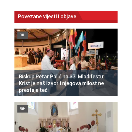
Povezane vijesti i objave
BiH
Biskup Petar Palić na 37. Mladifestu:
Krist je naš Izvor i njegova milost ne
prestaje teći
BiH