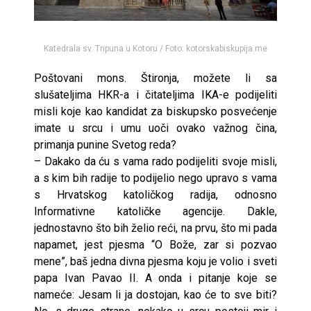
Katedrala sv. Tripuna u Kotoru / Foto: kotorskabiskupija.me
Poštovani mons. Štironja, možete li sa
slušateljima HKR-a i čitateljima IKA-e podijeliti
misli koje kao kandidat za biskupsko posvećenje
imate u srcu i umu uoči ovako važnog čina,
primanja punine Svetog reda?
– Dakako da ću s vama rado podijeliti svoje misli,
a s kim bih radije to podijelio nego upravo s vama
s Hrvatskog katoličkog radija, odnosno
Informativne katoličke agencije. Dakle,
jednostavno što bih želio reći, na prvu, što mi pada
napamet, jest pjesma “O Bože, zar si pozvao
mene”, baš jedna divna pjesma koju je volio i sveti
papa Ivan Pavao II. A onda i pitanje koje se
nameće: Jesam li ja dostojan, kao će to sve biti?