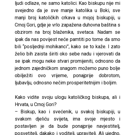
ljudi odlaze, ne samo katolici. Kao biskupu nije mi
svejedno da je sve manje katolika u Boki, sve
manji broj katoličkih crkava u mojoj biskupiji, u
Crnoj Gori, gdje je vrlo zapažena duhovna baština s
obzirom na broj blaženika, svetaca. Nadam se
ipak da nas povijest neće pamtiti po tome da smo
bili “posljednji mohikanci”, kako se to kaže. I zato
želio bih zaista širiti oko sebe nadu i vjerovati da
se ipak mogu neke stvari promijeniti, odnosno da
jednom zajedničkom snagom možemo puno bolje
obilježiti ovo vrijeme, ponajprije dobrotom,
ljubavlju, odnosno nečim prosperitetnijim i boljim.
Kako vidite svoju ulogu katoličkog biskupa, ali i
Hrvata, u Crnoj Gori?
– Biskup, kao i svećenik, u svakoj biskupiji, u
svakom djeliću svijeta, ima svoje mjesto i
postavljen je da bude ponajprije navjestitelj,
posvetitelj, dakako i voditelj, upravitelj. Ali ujedno,