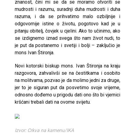
znanost, čini mi se da se moramo otvoriti se
mudrosti i razumu, suradnji duha mudrosti i duha
razuma, i da se prihvatimo malo ozbiljnije i
odgovornije istine o životu, pogotovo kad je u
pitanju obitelj, čovjek u cjelini. Ako to učinimo, ako
se izdignemo iznad svega što nam život nudi, to
je put da postanemo i svetiji i bolji – zaključio je
mons Ivan Štironja.
Novi kotorski biskup mons. Ivan Štironja na kraju
razgovora, zahvalivši se na čestitkama i osobito
na molitvama, pozvao je da molimo jedni za druge,
jer to je siguran put da posvetimo svoje vrijeme,
odnosno dođemo u prigodu dati ono što bi vjernici
kršćani trebali dati na ovome svijetu.
Izvor: Crkva na kamenu/IKA