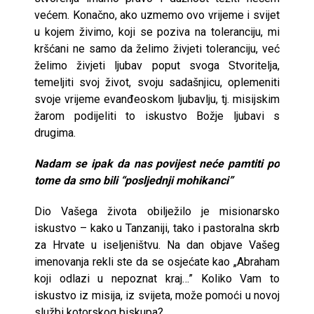
većem. Konačno, ako uzmemo ovo vrijeme i svijet
u kojem živimo, koji se poziva na toleranciju, mi
kršćani ne samo da želimo živjeti toleranciju, već
želimo živjeti ljubav poput svoga Stvoritelja,
temeljiti svoj život, svoju sadašnjicu, oplemeniti
svoje vrijeme evanđeoskom ljubavlju, tj. misijskim
žarom podijeliti to iskustvo Božje ljubavi s
drugima.
Nadam se ipak da nas povijest neće pamtiti po
tome da smo bili “posljednji mohikanci”
Dio Vašega života obilježilo je misionarsko
iskustvo – kako u Tanzaniji, tako i pastoralna skrb
za Hrvate u iseljeništvu. Na dan objave Vašeg
imenovanja rekli ste da se osjećate kao „Abraham
koji odlazi u nepoznat kraj…” Koliko Vam to
iskustvo iz misija, iz svijeta, može pomoći u novoj
službi kotorskog biskupa?