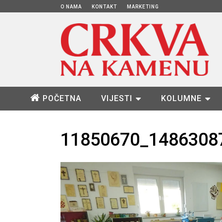
O NAMA
KONTAKT
MARKETING
POČETNA
VIJESTI
KOLUMNE
11850670_1486308