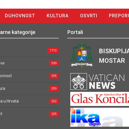
DUHOVNOST
KULTURA
OSVRTI
PREPOR
arne kategorije
Portali
BISKUPIJ
1710
MOSTAR
ave
539
ovnost
295
ura
259
a u Hrvata
252
et
225