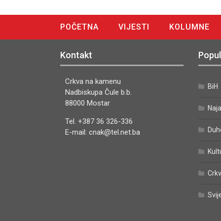
POČETNA
VIJESTI
KOLUMNE
DIGITALNO IZDANJE
Kontakt
Popul
Crkva na kamenu
BiH
Nadbiskupa Čule b.b.
88000 Mostar
Naj
Tel. +387 36 326-336
Duh
E-mail: cnak@tel.net.ba
Kult
Crkv
Svij