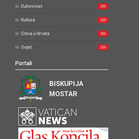
Duhovnost
295
Kultura
259
Crkva u Hrvata
252
Svijet
225
Portali
BISKUPIJA
MOSTAR