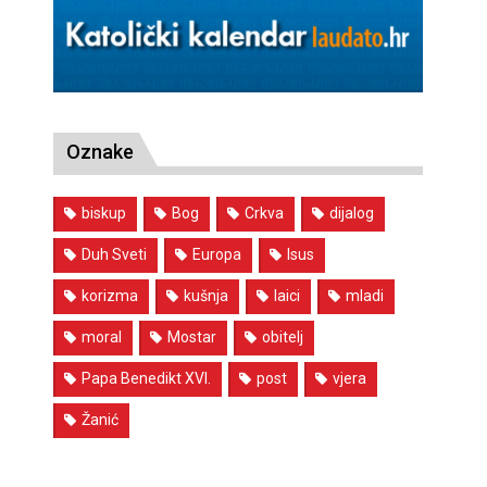
Oznake
biskup
Bog
Crkva
dijalog
Duh Sveti
Europa
Isus
korizma
kušnja
laici
mladi
moral
Mostar
obitelj
Papa Benedikt XVI.
post
vjera
Žanić